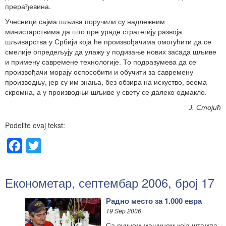
прерађевина.
Учесници сајма шљива поручили су надлежним
министарствима да што пре ураде стратегију развоја
шљиварства у Србији која ће произвођачима омогућити да се
смелије опредељују да улажу у подизање нових засада шљиве
и примену савремене технологије. То подразумева да се
произвођачи морају оспособити и обучити за савремену
производњу, јер су им знања, без обзира на искуство, веома
скромна, а у производњи шљиве у свету се далеко одмакло.
Ј. Стојић
Podelite ovaj tekst:
Facebook
Twitter
Економетар, септембар 2006, број 17
Радно место за 1.000 евра
19 Sep 2006
Са ручном машином која штампа