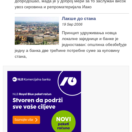
добродошао, мада је у доброј мери за то заслужан висок
увоз сировина и репроматеријала Иако
Лакше до стана
19 Sep 2006
Принцип удруживања новца
локалне заједнице и банке је
једноставан: општина обезбеђује
једну а банка две трећине потребне суме за куповину
стана,