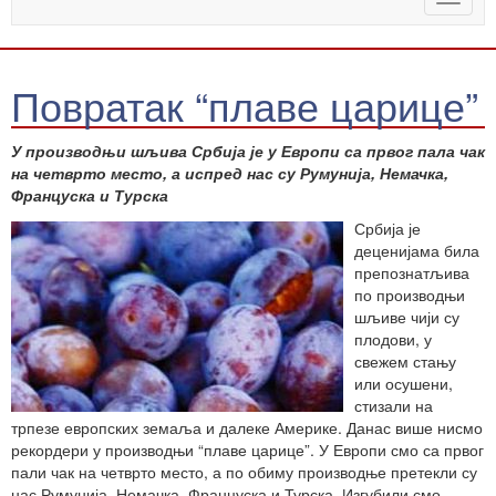
naviga
Повратак “плаве царице”
У производњи шљива Србија је у Европи са првог пала чак
на четврто место, а испред нас су Румунија, Немачка,
Француска и Турска
Србија је
деценијама била
препознатљива
по производњи
шљиве чији су
плодови, у
свежем стању
или осушени,
стизали на
трпезе европских земаља и далеке Америке. Данас више нисмо
рекордери у производњи “плаве царице”. У Европи смо са првог
пали чак на четврто место, а по обиму производње претекли су
нас Румунија, Немачка, Француска и Турска. Изгубили смо