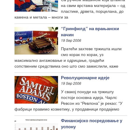
на свим врстама материјала – од
пластике, дрвета, порцелана, до
камена и метала – многи за
“Гринфилд” на врањански
начин
19 Sep 2006
Пратећи захтеве тржишта ишли
смо корак по корак, уз
максимално ангажовање и одрицање, градећи
сопственим средствима оно што смо замислили, каже
Револуционарне идеје
19 Sep 2006
У свакој понуди на тржишту
постоји основна идеја. Чарлс
Ревсон из “Ревлона” је рекао: “У
фабрици правимо козметику, у продавници продајемо
Финансијско посредовање у
успону