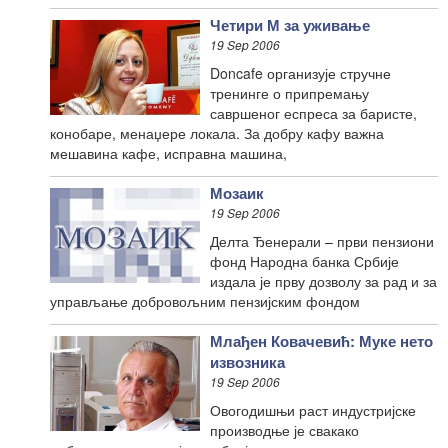
Четири М за уживање
19 Sep 2006
Doncafe организује стручне
тренинге о припремању
савршеног еспреса за баристе,
конобаре, менаџере локала. За добру кафу важна
мешавина кафе, исправна машина,
Мозаик
19 Sep 2006
Делта Ђенерали – први пензиони
фонд Народна банка Србије
издала је прву дозволу за рад и за
управљање добровољним пензијским фондом
Млађен Ковачевић: Муке нето
извозника
19 Sep 2006
Овогодишњи раст индустријске
производње је свакако