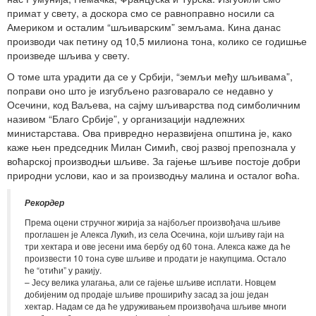
примат у свету, а доскора смо се равноправно носили са
Америком и осталим “шљиварским” земљама. Кина данас
производи чак петину од 10,5 милиона тона, колико се годишње
произведе шљива у свету.
О томе шта урадити да се у Србији, “земљи међу шљивама”,
поправи оно што је изгубљено разговарало се недавно у
Осечини, код Ваљева, на сајму шљиварства под симболичним
називом “Благо Србије”, у организацији надлежних
министарстава. Ова привредно неразвијена општина је, како
каже њен председник Милан Симић, свој развој препознала у
воћарској производњи шљиве. За гајење шљиве постоје добри
природни услови, као и за производњу малина и осталог воћа.
Рекордер
Према оцени стручног жирија за најбољег произвођача шљиве
проглашен је Алекса Лукић, из села Осечина, који шљиву гаји на
три хектара и ове јесени има бербу од 60 тона. Алекса каже да ће
произвести 10 тона суве шљиве и продати је накупцима. Остало
ће “отићи” у ракију.
– Јесу велика улагања, али се гајење шљиве исплати. Новцем
добијеним од продаје шљиве проширићу засад за још један
хектар. Надам се да ће удруживањем произвођача шљиве многи