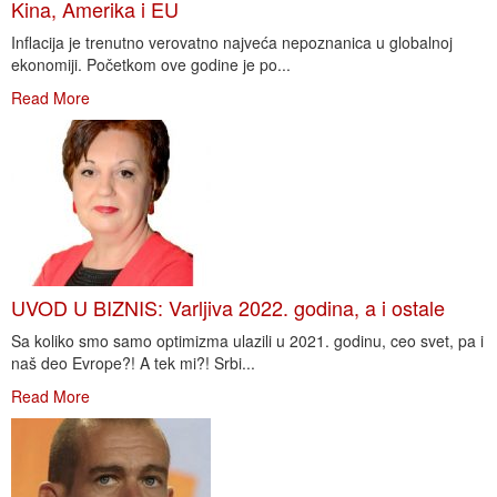
Kina, Amerika i EU
Inflacija je trenutno verovatno najveća nepoznanica u globalnoj
ekonomiji. Početkom ove godine je po...
Read More
UVOD U BIZNIS: Varljiva 2022. godina, a i ostale
Sa koliko smo samo optimizma ulazili u 2021. godinu, ceo svet, pa i
naš deo Evrope?! A tek mi?! Srbi...
Read More