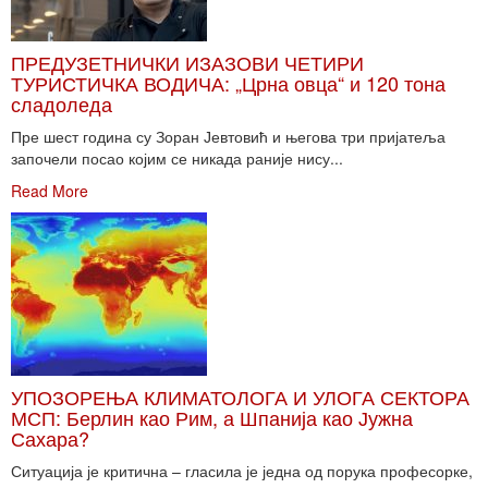
ПРЕДУЗЕТНИЧКИ ИЗАЗОВИ ЧЕТИРИ
ТУРИСТИЧКА ВОДИЧА: „Црна овца“ и 120 тона
сладоледа
Пре шест година су Зоран Јевтовић и његова три пријатеља
започели посао којим се никада раније нису...
Read More
УПОЗОРЕЊА КЛИМАТОЛОГА И УЛОГА СЕКТОРА
МСП: Берлин као Рим, а Шпанија као Јужна
Сахара?
Ситуација је критична – гласила је једна од порука професорке,