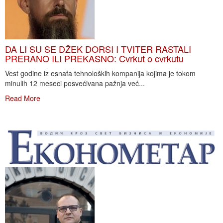
DA LI SU SE DŽEK DORSI I TVITER RASTALI
PRERANO ILI PREKASNO: Cvrkut o cvrkutu
Vest godine iz esnafa tehnoloških kompanija kojima je tokom
minulih 12 meseci posvećivana pažnja već...
Read More