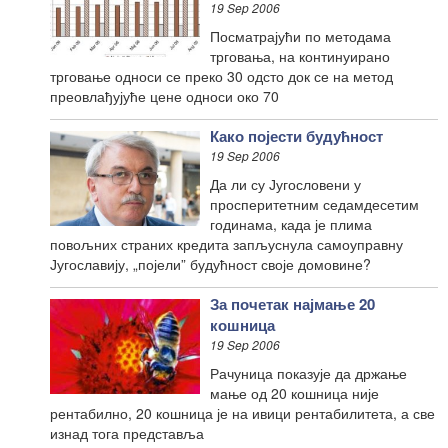
19 Sep 2006
Посматрајући по методама
трговања, на континуирано
трговање односи се преко 30 одсто док се на метод
преовлађујуће цене односи око 70
Како појести будућност
19 Sep 2006
Да ли су Југословени у
просперитетним седамдесетим
годинама, када је плима
повољних страних кредита запљуснула самоуправну
Југославију, „појели” будућност своје домовине?
За почетак најмање 20
кошница
19 Sep 2006
Рачуница показује да држање
мање од 20 кошница није
рентабилно, 20 кошница је на ивици рентабилитета, а све
изнад тога представља