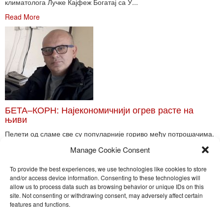
климатолога Лучке Кајфеж Богатај са У...
Read More
БЕТА–КОРН: Најекономичнији огрев расте на
њиви
Пелети од сламе све су популарније гориво међу потрошачима.
Главне препреке већoj производњи овог ог...
Manage Cookie Consent
Read More
To provide the best experiences, we use technologies like cookies to store
and/or access device information. Consenting to these technologies will
allow us to process data such as browsing behavior or unique IDs on this
site. Not consenting or withdrawing consent, may adversely affect certain
Toggle
features and functions.
naviga