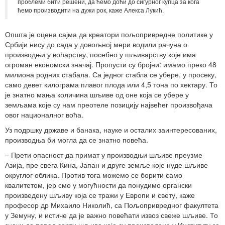
проблеми бити решени, да ћемо доћи до сигурног купца за кога
ћемо производити на дужи рок, каже Алекса Лукић.
Општа је оцена сајма да креатори пољопривредне политике у
Србији нису до сада у довољној мери водили рачуна о
производњи у воћарству, посебно у шљиварству које има
огроман економски значај. Пропусти су бројни: имамо преко 48
милиона родних стабала. Са једног стабла се убере, у просеку,
само девет килограма плавог плода или 4,5 тона по хектару. То
је знатно мања количина шљиве од оне која се убере у
земљама које су нам преотеле позицију највећег произвођача
овог националног воћа.
Уз подршку државе и банака, науке и осталих заинтересованих,
производња би могла да се знатно повећа.
– Прети опасност да примат у производњи шљиве преузме
Азија, пре свега Кина, Јапан и друге земље које нуде шљиве
округлог облика. Против тога можемо се борити само
квалитетом, јер смо у могућности да понудимо органски
произведену шљиву која се тражи у Европи и свету, каже
професор др Михаило Николић, са Пољопривредног факултета
у Земуну, и истиче да је важно повећати извоз свеже шљиве. То
значи да поред сорти шљива које су произведене у Институту за