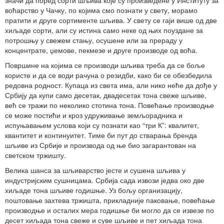
воћарство у Чачку, по којима смо познати у свету, морамо
пратити и друге сортименте шљива. У свету се гаји више од две
хиљаде сорти, али су истина само неке од њих поуздане за
потрошњу у свежем стању, осушене или за прераду у
концентрате, џемове, пекмезе и друге производе од воћа.
Површине на којима се производи шљива треба да се боље
користе и да се води рачуна о резидби, како би се обезбедила
редовна родност. Купаца из света има, али нико неће да дође у
Србију да купи само десетак, двадесетак тона свеже шљиве,
већ се тражи по неколико стотина тона. Повећање производње
се може постићи и кроз удруживање земљорадника и
испуњавањем услова који су познати као “три К”: квалитет,
квантитет и континуитет. Тиме би пут до стварања бренда
шљиве из Србије и производа од ње био загарантован на
светском тржишту.
Велика шанса за шљиварство јесте и сушена шљива у
индустријским сушницама. Србија сада извози једва око две
хиљаде тона шљиве годишње. Уз бољу организацију,
поштовање захтева тржишта, прикладније паковање, повећање
производње и осталих мера годишње би могло да се извезе по
десет хиљада тона свеже и суве шљиве и пет хиљада тона