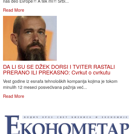
naš deo Evrope?! A tek mi?! Srbi...
Read More
DA LI SU SE DŽEK DORSI I TVITER RASTALI
PRERANO ILI PREKASNO: Cvrkut o cvrkutu
Vest godine iz esnafa tehnoloških kompanija kojima je tokom
minulih 12 meseci posvećivana pažnja već...
Read More