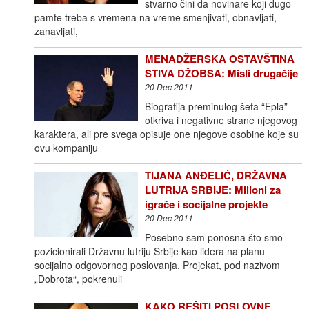
stvarno čini da novinare koji dugo
pamte treba s vremena na vreme smenjivati, obnavljati,
zanavljati,
MENADŽERSKA OSTAVŠTINA
STIVA DŽOBSA: Misli drugačije
20 Dec 2011
Biografija preminulog šefa “Epla”
otkriva i negativne strane njegovog
karaktera, ali pre svega opisuje one njegove osobine koje su
ovu kompaniju
TIJANA ANĐELIĆ, DRŽAVNA
LUTRIJA SRBIJE: Milioni za
igrače i socijalne projekte
20 Dec 2011
Posebno sam ponosna što smo
pozicionirali Državnu lutriju Srbije kao lidera na planu
socijalno odgovornog poslovanja. Projekat, pod nazivom
„Dobrota“, pokrenuli
KAKO REŠITI POSLOVNE