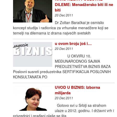
DILEME: Menadžersko biti ili ne
biti
20 Dec 2011
Dr Zoltan Baračkai je osmislio
koncept studija i radionica za vrhunske menadžere koji se
temelji na dilemama iz drama najvećih svetskih
u ovom broju još i…
20 Dec 2011
U OKVIRU 10.
MEĐUNARODNOG SAJMA
PREDUZETNIŠTVA BIZNIS BAZA
Poslovni susreti preduzetnika SERTIFIKACIJA POSLOVNIH
KONSULTANATA PO
UVOD U BIZNIS: Izborna
milijarda
20 Dec 2011
Gotovo svi u Srbiji sa strahom
ulaze u 2012. godinu. I državni vrh i
privrednici i građani plaše se šta