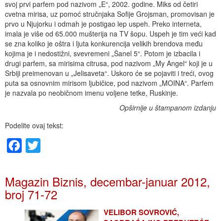
svoj prvi parfem pod nazivom „E“, 2002. godine. Miks od četiri
cvetna mirisa, uz pomoć stručnjaka Sofije Grojsman, promovisan je
prvo u Njujorku i odmah je postigao lep uspeh. Preko interneta,
imala je više od 65.000 mušterija na TV šopu. Uspeh je tim veći kad
se zna koliko je oštra i ljuta konkurencija velikih brendova među
kojima je i nedostižni, svevremeni „Šanel 5“. Potom je izbacila i
drugi parfem, sa mirisima citrusa, pod nazivom „My Angel“ koji je u
Srbiji preimenovan u „Jelisaveta“. Uskoro će se pojaviti i treći, ovog
puta sa osnovnim mirisom ljubičice, pod nazivom „MOINA“. Parfem
je nazvala po neobičnom imenu voljene tetke, Ruskinje.
Opširnije u štampanom izdanju
Podelite ovaj tekst:
Facebook
Twitter
Magazin Biznis, decembar-januar 2012,
broj 71-72
VELIBOR SOVROVIĆ,