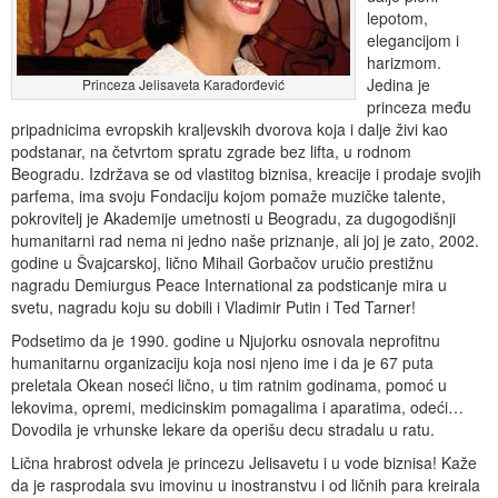
lepotom,
elegancijom i
harizmom.
Jedina je
Princeza Jelisaveta Karađorđević
princeza među
pripadnicima evropskih kraljevskih dvorova koja i dalje živi kao
podstanar, na četvrtom spratu zgrade bez lifta, u rodnom
Beogradu. Izdržava se od vlastitog biznisa, kreacije i prodaje svojih
parfema, ima svoju Fondaciju kojom pomaže muzičke talente,
pokrovitelj je Akademije umetnosti u Beogradu, za dugogodišnji
humanitarni rad nema ni jedno naše priznanje, ali joj je zato, 2002.
godine u Švajcarskoj, lično Mihail Gorbačov uručio prestižnu
nagradu Demiurgus Peace International za podsticanje mira u
svetu, nagradu koju su dobili i Vladimir Putin i Ted Tarner!
Podsetimo da je 1990. godine u Njujorku osnovala neprofitnu
humanitarnu organizaciju koja nosi njeno ime i da je 67 puta
preletala Okean noseći lično, u tim ratnim godinama, pomoć u
lekovima, opremi, medicinskim pomagalima i aparatima, odeći…
Dovodila je vrhunske lekare da operišu decu stradalu u ratu.
Lična hrabrost odvela je princezu Jelisavetu i u vode biznisa! Kaže
da je rasprodala svu imovinu u inostranstvu i od ličnih para kreirala