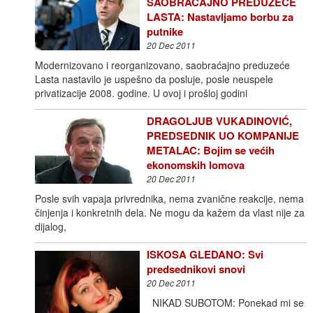
SAOBRAĆAJNO PREDUZEĆE
LASTA: Nastavljamo borbu za
putnike
20 Dec 2011
Modernizovano i reorganizovano, saobraćajno preduzeće
Lasta nastavilo je uspešno da posluje, posle neuspele
privatizacije 2008. godine. U ovoj i prošloj godini
DRAGOLJUB VUKADINOVIĆ,
PREDSEDNIK UO KOMPANIJE
METALAC: Bojim se većih
ekonomskih lomova
20 Dec 2011
Posle svih vapaja privrednika, nema zvanične reakcije, nema
činjenja i konkretnih dela. Ne mogu da kažem da vlast nije za
dijalog,
ISKOSA GLEDANO: Svi
predsednikovi snovi
20 Dec 2011
NIKAD SUBOTOM: Ponekad mi se