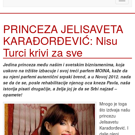
naviga
PRINCEZA JELISAVETA
KARAĐORĐEVIĆ: Nisu
Turci krivi za sve
Jedina princeza među našim i svetskim biznismenima, koja
uskoro na tržište izbacuje i svoj treći parfem MOINA, kaže da
su njeni parfemi autentični srpski brend, a u Novoj 2012. nada
se da će se, posle rehabilitacije njenog oca kneza Pavla, naša
istorija pisati drugačije, a želja joj je da se Srbi najzad –
opamete!
Mnogo je toga
što izdvaja našu
princezu
Jelisavetu
Karađorđević. I
dalje pleni