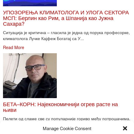
УПОЗОРЕЊА КЛИМАТОЛОГА И УЛОГА СЕКТОРА
МСП: Берлин као Рим, а Шпанија као Јужна
Сахара?
Ситуација је критична – гласила је једна од порука професорке,
климатолога Лучке Кајфеж Богатај са У...
Read More
БЕТА–КОРН: Најекономичнији огрев расте на
њиви
Пелети од сламе све су популарније гориво међу потрошачима.
Главне препреке већoj производњи овог ог...
Manage Cookie Consent
Read More