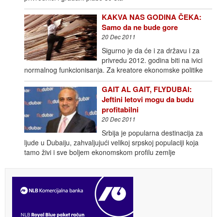
KAKVA NAS GODINA ČEKA:
Samo da ne bude gore
20 Dec 2011
Sigurno je da će i za državu i za
privredu 2012. godina biti na ivici
normalnog funkcionisanja. Za kreatore ekonomske politike
GAIT AL GAIT, FLYDUBAI:
Jeftini letovi mogu da budu
profitabilni
20 Dec 2011
Srbija je popularna destinacija za
ljude u Dubaiju, zahvaljujući velikoj srpskoj populaciji koja
tamo živi i sve boljem ekonomskom profilu zemlje