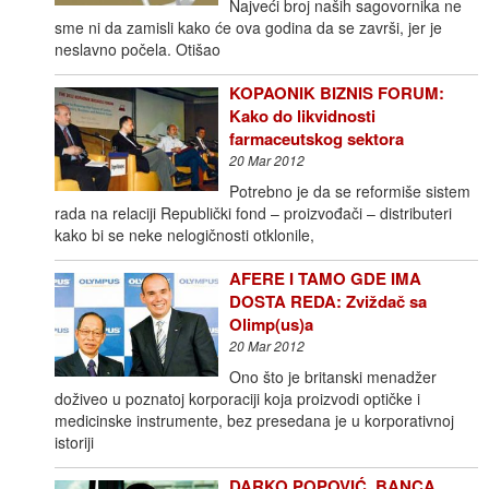
Najveći broj naših sagovornika ne
sme ni da zamisli kako će ova godina da se završi, jer je
neslavno počela. Otišao
KOPAONIK BIZNIS FORUM:
Kako do likvidnosti
farmaceutskog sektora
20 Mar 2012
Potrebno je da se reformiše sistem
rada na relaciji Republički fond – proizvođači – distributeri
kako bi se neke nelogičnosti otklonile,
AFERE I TAMO GDE IMA
DOSTA REDA: Zviždač sa
Olimp(us)a
20 Mar 2012
Ono što je britanski menadžer
doživeo u poznatoj korporaciji koja proizvodi optičke i
medicinske instrumente, bez presedana je u korporativnoj
istoriji
DARKO POPOVIĆ, BANCA