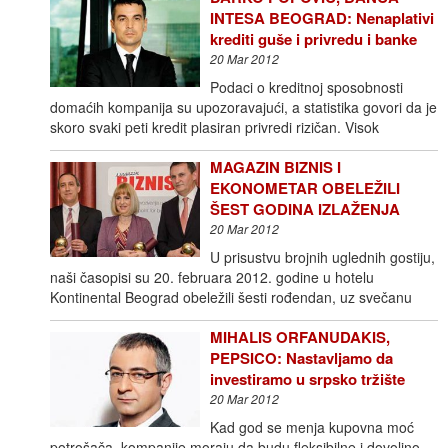
INTESA BEOGRAD: Nenaplativi
krediti guše i privredu i banke
20 Mar 2012
Podaci o kreditnoj sposobnosti
domaćih kompanija su upozoravajući, a statistika govori da je
skoro svaki peti kredit plasiran privredi rizičan. Visok
MAGAZIN BIZNIS I
EKONOMETAR OBELEŽILI
ŠEST GODINA IZLAŽENJA
20 Mar 2012
U prisustvu brojnih uglednih gostiju,
naši časopisi su 20. februara 2012. godine u hotelu
Kontinental Beograd obeležili šesti rođendan, uz svečanu
MIHALIS ORFANUDAKIS,
PEPSICO: Nastavljamo da
investiramo u srpsko tržište
20 Mar 2012
Kad god se menja kupovna moć
potrošača, kompanije moraju da budu fleksibilne i dovoljno