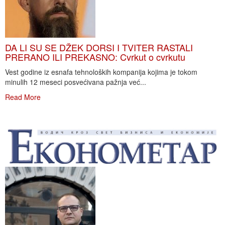
DA LI SU SE DŽEK DORSI I TVITER RASTALI
PRERANO ILI PREKASNO: Cvrkut o cvrkutu
Vest godine iz esnafa tehnoloških kompanija kojima je tokom
minulih 12 meseci posvećivana pažnja već...
Read More