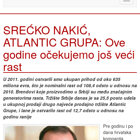
naviga
SREĆKO NAKIĆ,
ATLANTIC GRUPA: Ove
godine očekujemo još veći
rast
U 2011. godini ostvarili smo ukupan prihod od oko 635
miliona evra, što je nominalni rast od 108,4 odsto u odnosu na
2010. Brendovi koje proizvodimo u Srbiji su među značajnim
generatorima rasta. Tržište Srbije danas je sa 25,5 posto udela
u ukupnoj prodaji drugo najveće prodajno tržište Atlantic
Grupe, i lane je ostvarilo rast od 12,7 odsto u odnosu na
godinu ranije
Pre godinu i po
dana hrvatska
kompanija