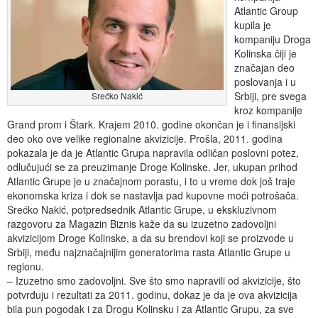
Atlantic Group
kupila je
kompaniju Droga
Kolinska čiji je
značajan deo
poslovanja i u
Srbiji, pre svega
Srećko Nakić
kroz kompanije
Grand prom i Štark. Krajem 2010. godine okončan je i finansijski
deo oko ove velike regionalne akvizicije. Prošla, 2011. godina
pokazala je da je Atlantic Grupa napravila odličan poslovni potez,
odlučujući se za preuzimanje Droge Kolinske. Jer, ukupan prihod
Atlantic Grupe je u značajnom porastu, i to u vreme dok još traje
ekonomska kriza i dok se nastavlja pad kupovne moći potrošača.
Srećko Nakić, potpredsednik Atlantic Grupe, u ekskluzivnom
razgovoru za Magazin Biznis kaže da su izuzetno zadovoljni
akvizicijom Droge Kolinske, a da su brendovi koji se proizvode u
Srbiji, među najznačajnijim generatorima rasta Atlantic Grupe u
regionu.
– Izuzetno smo zadovoljni. Sve što smo napravili od akvizicije, što
potvrđuju i rezultati za 2011. godinu, dokaz je da je ova akvizicija
bila pun pogodak i za Drogu Kolinsku i za Atlantic Grupu, za sve