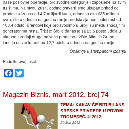
naše poslovne operacije, proizvodne kategorije i zaposlene na svim
tržištima. Na nivou 2011. godine ostvarili smo ukupan prihod od
prodaje u iznosu od 4,7 milijardi kuna, odnosno oko 635 miliona
evra, što u odnosu na godinu ranije predstavlja nominalni rast od
108,4 odsto. Brendovi koje proizvodimo u Srbiji su među značajnim
generatorima rasta. Tržište Srbije danas je sa 25,5 posto udela u
ukupnoj prodaji drugo najveće prodajno tržište Atlantic Grupe, i
lane je ostvarilo rast od 12,7 odsto u odnosu na godinu ranije.
Opširnije u štampanom izdanju
Podelite ovaj tekst:
Facebook
Twitter
Magazin Biznis, mart 2012, broj 74
TEMA: KAKAV ĆE BITI BILANS
SRPSKE PRIVREDE U PRVOM
TROMESEČJU 2012.
20 Mar 2012