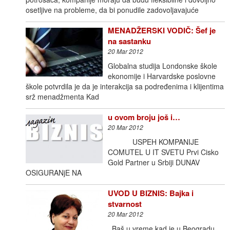
osetljive na probleme, da bi ponudile zadovoljavajuće
MENADŽERSKI VODIČ: Šef je
na sastanku
20 Mar 2012
Globalna studija Londonske škole
ekonomije i Harvardske poslovne
škole potvrdila je da je interakcija sa podređenima i klijentima
srž menadžmenta Kad
u ovom broju još i…
20 Mar 2012
USPEH KOMPANIJE
COMUTEL U IT SVETU Prvi Cisko
Gold Partner u Srbiji DUNAV
OSIGURANjE NA
UVOD U BIZNIS: Bajka i
stvarnost
20 Mar 2012
Baš u vreme kad je u Beogradu