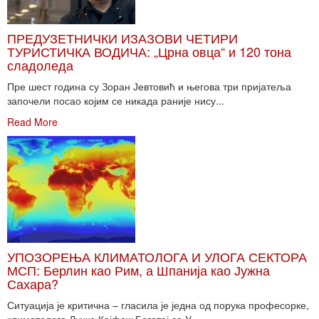
ПРЕДУЗЕТНИЧКИ ИЗАЗОВИ ЧЕТИРИ
ТУРИСТИЧКА ВОДИЧА: „Црна овца“ и 120 тона
сладоледа
Пре шест година су Зоран Јевтовић и његова три пријатеља
започели посао којим се никада раније нису...
Read More
УПОЗОРЕЊА КЛИМАТОЛОГА И УЛОГА СЕКТОРА
МСП: Берлин као Рим, а Шпанија као Јужна
Сахара?
Ситуација је критична – гласила је једна од порука професорке,