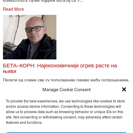
климатолога Лучке Кајфеж Богатај са У...
Read More
БЕТА–КОРН: Најекономичнији огрев расте на
њиви
Пелети од сламе све су популарније гориво међу потрошачима.
Главне препреке већoj производњи овог ог...
Manage Cookie Consent
Read More
To provide the best experiences, we use technologies like cookies to store
and/or access device information. Consenting to these technologies will
allow us to process data such as browsing behavior or unique IDs on this
site. Not consenting or withdrawing consent, may adversely affect certain
Toggle
features and functions.
naviga