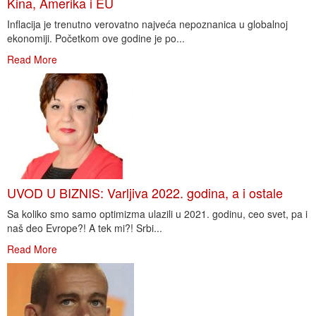
Kina, Amerika i EU
Inflacija je trenutno verovatno najveća nepoznanica u globalnoj
ekonomiji. Početkom ove godine je po...
Read More
UVOD U BIZNIS: Varljiva 2022. godina, a i ostale
Sa koliko smo samo optimizma ulazili u 2021. godinu, ceo svet, pa i
naš deo Evrope?! A tek mi?! Srbi...
Read More