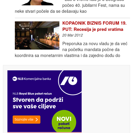
počeo 40. jubilarni Fest, nama su
neke stvari počele da se dešavaju kao
KOPAONIK BIZNIS FORUM 19.
PUT: Recesija je pred vratima
20 Mar 2012
Preporuka za novu vladu je da već
na početku mandata počne da
koordinira sa monetarnim vlastima i da zajedno dođu do