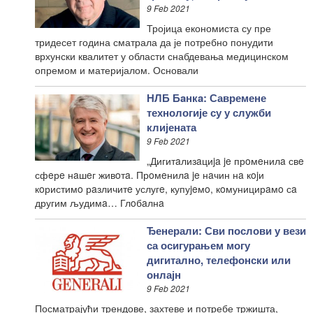
9 Feb 2021
Тројица економиста су пре
тридесет година сматрала да је потребно понудити
врхунски квалитет у области снабдевања медицинском
опремом и материјалом. Основали
НЛБ Бaнкa: Савремене
технологије су у служби
клијената
9 Feb 2021
„Дигитaлизaциja je прoмeнилa свe
сфeрe нaшeг живoтa. Прoмeнилa je нaчин нa кojи
кoристимo рaзличитe услугe, купуjeмo, кoмуницирaмo сa
другим људимa… Глoбaлнa
Ђенерали: Сви послови у вези
са осигурањем могу
дигитално, телефонски или
онлајн
9 Feb 2021
Посматрајући трендове, захтеве и потребе тржишта,