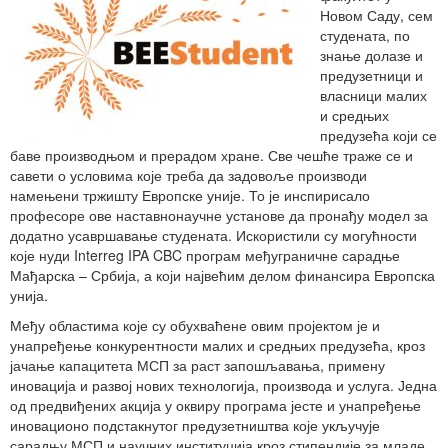
Новом Саду, сем
студената, по
знање долазе и
предузетници и
власници малих
и средњих
предузећа који се
баве производњом и прерадом хране. Све чешће траже се и
савети о условима које треба да задовоље производи
намењени тржишту Европске уније. То је инспирисало
професоре ове наставнонаучне установе да пронађу модел за
додатно усавршавање студената. Искористили су могућности
које нуди Interreg IPA CBC програм међуграничне сарадње
Мађарска – Србија, а који највећим делом финансира Европска
унија.
Међу областима које су обухваћене овим пројектом је и
унапређење конкурентности малих и средњих предузећа, кроз
јачање капацитета МСП за раст запошљавања, примену
иновација и развој нових технологија, производа и услуга. Једна
од предвиђених акција у оквиру програма јесте и унапређење
иновационо подстакнутог предузетништва које укључује
сарадњу МСП и научних институција кроз стипендије за младе.