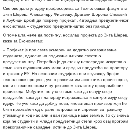
Све ово дало је идеју професорима са Технолошког факултета
Зити Шереш, Александру Фиштешу, Драгани Шороња Симовић
и Љубици Докић да покрену пројекат „Изградња предузетничког
екосистема – студентско предузетништво без граница“.
О томе шта желе да постигну, носилац пројекта др Зита Шереш
каже за Економетар:
– Пројекат је пре свега усмерен на додатно усавршавање
студената, односно на подизање њихове свести о
предузетништву. Потребно је да стекну непосредна искуства о
томе како функционишу мала и средња предузећа на простору
и тржишту ЕУ. На основним студијама они изучавају бројне
технолошке процесе, уче о различитим аспектима производње,
као и о технолошком и нутритивном квалитету прехрамбених
производа. Међутим, не уче о томе како да оснују своје
предузеће, како да планирају истраживање и конкретизују своју
идеју. Не уче како да добију нови, иновативан производ који ће
бити прихваћен од стране потрошача и спреман за тржишну
утакмицу и код нас али и ван граница наше земље. То су знања
која ће студенти и млади предузетници стећи кроз овај програм
прекограничне сарадње, истиче др Зита Шереш.