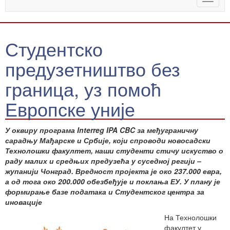
naviga
Студентско
предузетништво без
граница, уз помоћ
Европске уније
У оквиру програма Interreg IPA CBC за међуграничну
сарадњу Мађарске и Србије, који спроводи новосадски
Технолошки факултет, наши студенти стичу искуство о
раду малих и средњих предузећа у суседној регији –
жупанији Чонград. Вредност пројекта је око 237.000 евра,
а од тога око 200.000 обезбеђује и поклања ЕУ. У плану је
формирање базе података и Студентског центра за
иновације
На Технолошки
факултет у