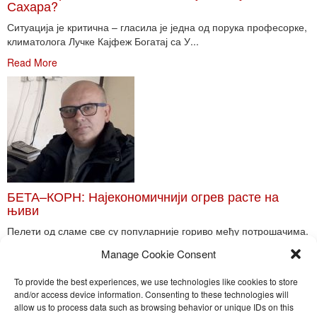
Сахара?
Ситуација је критична – гласила је једна од порука професорке,
климатолога Лучке Кајфеж Богатај са У...
Read More
БЕТА–КОРН: Најекономичнији огрев расте на
њиви
Пелети од сламе све су популарније гориво међу потрошачима.
Главне препреке већoj производњи овог ог...
Manage Cookie Consent
Read More
To provide the best experiences, we use technologies like cookies to store
and/or access device information. Consenting to these technologies will
allow us to process data such as browsing behavior or unique IDs on this