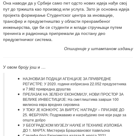
Она наводи да у Србији само пет одсто нових идеја нађе свој
пут до тржишта као производ или услуга. Зато је основна идеја
пројекта формирање Студентског центра за иновације,
трансфер и предузетништво у области прехрамбеног
инжењерства, где би се студенти и млади стручњаци путем
тренинга и радионица припремали да постану део
предузетничког система.
Опширније у штампаном издању
У овом броју још и …
НАЈНОВИЈИ ПОДАЦИ АГЕНЦИЈЕ ЗА ПРИВРЕДНЕ
РЕГИСТРЕ: У 2020. години избрисана 22.052 предузетника
и 7.982 привредна друштва
ПРЕЛАЗАК НА ЗЕЛЕНУ ЕКОНОМИЈУ, НОВИ ПРОСТОР ЗА
ВЕЛИКЕ ИНВЕСТИЦИЈЕ: На сметлиштима заврши 100
милиона евра вредних сировина
У ТОКУ ЈЕ КОНКУРС ЗА ВИРТУС НАГРАДУ – ПРИЈАВЕ ДО
25. ФЕБРУАРА: Подржавамо и награђујемо оне који раде за
опште добро
У БЕОГРАДСКОМ МУЗЕЈУ НАУКЕ И ТЕХНИКЕ ИЗЛОЖБА
ДО 1. МАРТА: Мистерија Брашовановог павиљона
Следећи број Економетра излази 9. марта 2021.