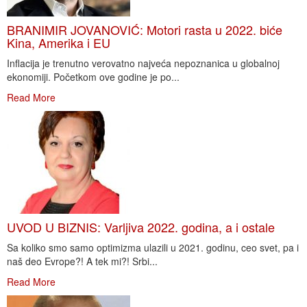
BRANIMIR JOVANOVIĆ: Motori rasta u 2022. biće
Kina, Amerika i EU
Inflacija je trenutno verovatno najveća nepoznanica u globalnoj
ekonomiji. Početkom ove godine je po...
Read More
UVOD U BIZNIS: Varljiva 2022. godina, a i ostale
Sa koliko smo samo optimizma ulazili u 2021. godinu, ceo svet, pa i
naš deo Evrope?! A tek mi?! Srbi...
Read More