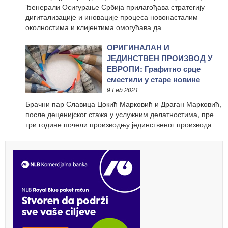
Ђенерали Осигурање Србија прилагођава стратегију
дигитализације и иновације процеса новонасталим
околностима и клијентима омогућава да
ОРИГИНАЛАН И
ЈЕДИНСТВЕН ПРОИЗВОД У
ЕВРОПИ: Графитно срце
сместили у старе новине
9 Feb 2021
Брачни пар Славица Цокић Марковић и Драган Марковић,
после деценијског стажа у услужним делатностима, пре
три године почели производњу јединственог производа