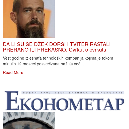
DA LI SU SE DŽEK DORSI I TVITER RASTALI
PRERANO ILI PREKASNO: Cvrkut o cvrkutu
Vest godine iz esnafa tehnoloških kompanija kojima je tokom
minulih 12 meseci posvećivana pažnja već...
Read More