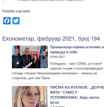
Podelite ovaj tekst:
Facebook
Twitter
Економетар, фебруар 2021, број 194
Проналасци којима штитимо и
природу и себе
9 Feb 2021
Победник – тим СОМА, уз помоћ
шумске гљиве и пољопривредног
отпада створио биоразградиви материјал – замену за
стиропор, док тим Прим
ПИСМА ИЗ ИТАЛИЈЕ: „ДОЛЧЕ
ВИТА“ САМО У
УСПОМЕНАМА: Једи, моли,
воли
9 Feb 2021