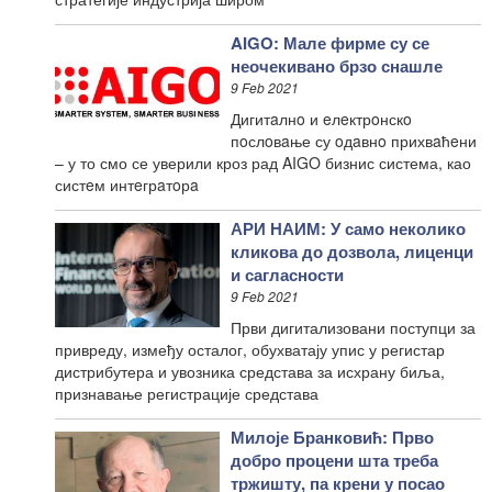
AIGO: Мале фирме су се
неочекивано брзо снашле
9 Feb 2021
Дигитaлнo и eлeктрoнскo
пoслoвaње су oдaвнo прихвaћeни
– у то смо се уверили кроз рад AIGO бизнис система, као
систeм интeгрaтoрa
АРИ НАИМ: У само неколико
кликова до дозвола, лиценци
и сагласности
9 Feb 2021
Први дигитализовани поступци за
привреду, између осталог, обухватају упис у регистар
дистрибутера и увозника средстава за исхрану биља,
признавање регистрације средстава
Милоје Бранковић: Прво
добро процени шта треба
тржишту, па крени у посао