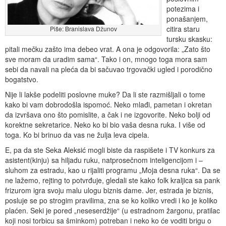
potezima i
ponašanjem,
citira staru
Piše: Branislava Džunov
tursku skasku:
pitali mečku zašto ima debeo vrat. A ona je odgovorila: „Zato što
sve moram da uradim sama“. Tako i on, mnogo toga mora sam
sebi da navali na pleća da bi sačuvao trgovački ugled i porodično
bogatstvo.
Nije li lakše podeliti poslovne muke? Da li ste razmišljali o tome
kako bi vam dobrodošla ispomoć. Neko mlađi, pametan i okretan
da izvršava ono što pomislite, a čak i ne izgovorite. Neko bolji od
korektne sekretarice. Neko ko bi bio vaša desna ruka. I više od
toga. Ko bi brinuo da vas ne žulja leva cipela.
E, pa da ste Seka Aleksić mogli biste da raspišete i TV konkurs za
asistent(kinju) sa hiljadu ruku, natprosečnom inteligencijom i –
sluhom za estradu, kao u rijaliti programu „Moja desna ruka“. Da se
ne lažemo, rejting to potvrđuje, gledali ste kako folk kraljica sa pank
frizurom igra svoju malu ulogu biznis dame. Jer, estrada je biznis,
posluje se po strogim pravilima, zna se ko koliko vredi i ko je koliko
plaćen. Seki je pored „neseserdžije“ (u estradnom žargonu, pratilac
koji nosi torbicu sa šminkom) potreban i neko ko će voditi brigu o