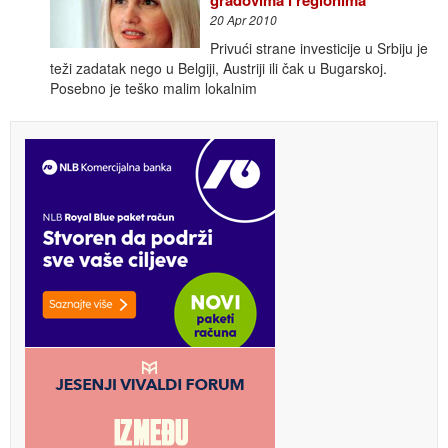
20 Apr 2010
Privući strane investicije u Srbiju je
teži zadatak nego u Belgiji, Austriji ili čak u Bugarskoj.
Posebno je teško malim lokalnim