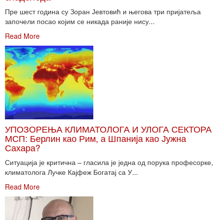
Пре шест година су Зоран Јевтовић и његова три пријатеља
започели посао којим се никада раније нису...
Read More
УПОЗОРЕЊА КЛИМАТОЛОГА И УЛОГА СЕКТОРА
МСП: Берлин као Рим, а Шпанија као Јужна
Сахара?
Ситуација је критична – гласила је једна од порука професорке,
климатолога Лучке Кајфеж Богатај са У...
Read More