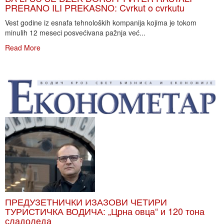
PRERANO ILI PREKASNO: Cvrkut o cvrkutu
Vest godine iz esnafa tehnoloških kompanija kojima je tokom
minulih 12 meseci posvećivana pažnja već...
Read More
ПРЕДУЗЕТНИЧКИ ИЗАЗОВИ ЧЕТИРИ
ТУРИСТИЧКА ВОДИЧА: „Црна овца“ и 120 тона
сладоледа