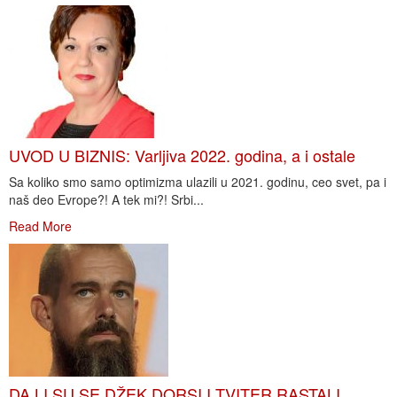
UVOD U BIZNIS: Varljiva 2022. godina, a i ostale
Sa koliko smo samo optimizma ulazili u 2021. godinu, ceo svet, pa i
naš deo Evrope?! A tek mi?! Srbi...
Read More
DA LI SU SE DŽEK DORSI I TVITER RASTALI