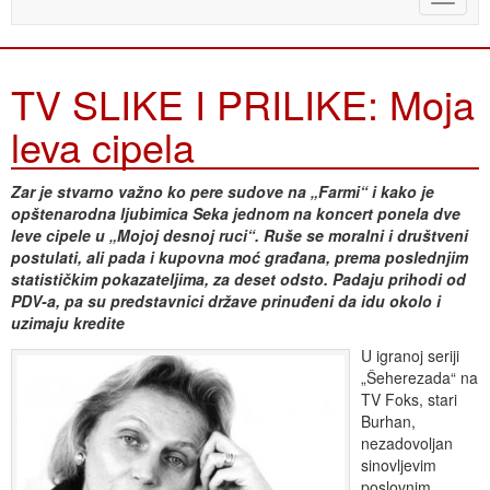
naviga
TV SLIKE I PRILIKE: Moja
leva cipela
Zar je stvarno važno ko pere sudove na „Farmi“ i kako je
opštenarodna ljubimica Seka jednom na koncert ponela dve
leve cipele u „Mojoj desnoj ruci“. Ruše se moralni i društveni
postulati, ali pada i kupovna moć građana, prema poslednjim
statističkim pokazateljima, za deset odsto. Padaju prihodi od
PDV-a, pa su predstavnici države prinuđeni da idu okolo i
uzimaju kredite
U igranoj seriji
„Šeherezada“ na
TV Foks, stari
Burhan,
nezadovoljan
sinovljevim
poslovnim