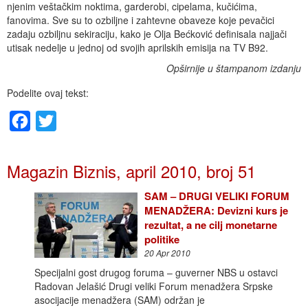
njenim veštačkim noktima, garderobi, cipelama, kučićima,
fanovima. Sve su to ozbiljne i zahtevne obaveze koje pevačici
zadaju ozbiljnu sekiraciju, kako je Olja Bećković definisala najjači
utisak nedelje u jednoj od svojih aprilskih emisija na TV B92.
Opširnije u štampanom izdanju
Podelite ovaj tekst:
Facebook
Twitter
Magazin Biznis, april 2010, broj 51
SAM – DRUGI VELIKI FORUM
MENADŽERA: Devizni kurs je
rezultat, a ne cilj monetarne
politike
20 Apr 2010
Specijalni gost drugog foruma – guverner NBS u ostavci
Radovan Jelašić Drugi veliki Forum menadžera Srpske
asocijacije menadžera (SAM) održan je