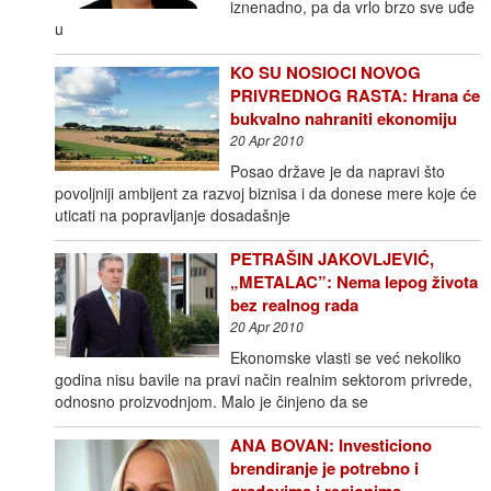
iznenadno, pa da vrlo brzo sve uđe
u
KO SU NOSIOCI NOVOG
PRIVREDNOG RASTA: Hrana će
bukvalno nahraniti ekonomiju
20 Apr 2010
Posao države je da napravi što
povoljniji ambijent za razvoj biznisa i da donese mere koje će
uticati na popravljanje dosadašnje
PETRAŠIN JAKOVLJEVIĆ,
„METALAC”: Nema lepog života
bez realnog rada
20 Apr 2010
Ekonomske vlasti se već nekoliko
godina nisu bavile na pravi način realnim sektorom privrede,
odnosno proizvodnjom. Malo je činjeno da se
ANA BOVAN: Investiciono
brendiranje je potrebno i
gradovima i regionima