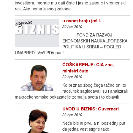
investitora, morate mu dati čiste i jasne zakone i vremenski
rok. Ako nema jasnog zakona
u ovom broju još i…
20 Apr 2010
FOND ZA RAZVOJ
EKONOMSKIH NAUKA „PORESKA
POLITIKA U SRBIJI – POGLED
UNAPRED” Veći PDV puni
ĆOŠKARENJE: CIA zna,
ministri ćute
20 Apr 2010
Ko bi znao zbog čega tačno oni to
rade, tek sagledavali su i analizirali
makroekonomske pokazatelje zemalja sveta i to objavili
UVOD U BIZNIS: Guverneri
20 Apr 2010
Neće biti ni prvi, a ni poslednji put
da jedna vest stigne tako