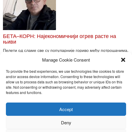
БЕТА–КОРН: Најекономичнији огрев расте на
њиви
Пелети од сламе све су популарније гориво међу потрошачима.
Главне препреке већoj производњи овог ог...
Manage Cookie Consent
Read More
To provide the best experiences, we use technologies like cookies to store
and/or access device information. Consenting to these technologies will
allow us to process data such as browsing behavior or unique IDs on this
site. Not consenting or withdrawing consent, may adversely affect certain
Toggle
features and functions.
naviga
Nira Press d.o.o.
Accept
Sadržaj ovog sajta je zakonom zaštićena intelektualna svojina
preduzeća NiraPress d.o.o. Svako neovlašćeno korišćenje,
Deny
kopiranje, objavljivanje celine ili delova bilo kog proizvoda NiraPress
d.o.o. je kažnjivo po zakonu.