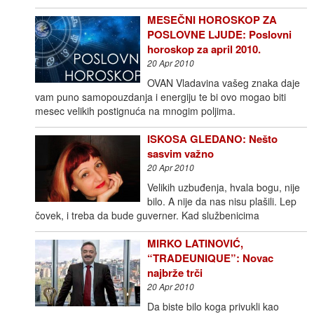
MESEČNI HOROSKOP ZA
POSLOVNE LJUDE: Poslovni
horoskop za april 2010.
20 Apr 2010
OVAN Vladavina vašeg znaka daje
vam puno samopouzdanja i energiju te bi ovo mogao biti
mesec velikih postignuća na mnogim poljima.
ISKOSA GLEDANO: Nešto
sasvim važno
20 Apr 2010
Velikih uzbuđenja, hvala bogu, nije
bilo. A nije da nas nisu plašili. Lep
čovek, i treba da bude guverner. Kad službenicima
MIRKO LATINOVIĆ,
“TRADEUNIQUE”: Novac
najbrže trči
20 Apr 2010
Da biste bilo koga privukli kao