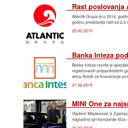
Rast poslovanja 
Atlantik Grupa je u 2014. godi
godinu predstavlja rast od 2,4
25.02.2015
Banka Inteza pod
Banka Inteza razvila je specija
registrovanih poljoprivrednih 
setvu Kredit za finansiranje pr
21.02.2015
MINI One za najsr
Vladimir Mladenović iz Zaječar
nagradnoj igri kompanije Viza – 
21.02.2015