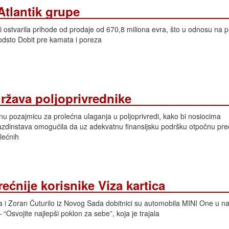
Atlantik grupe
ni ostvarila prihode od prodaje od 670,8 miliona evra, što u odnosu na 
 odsto Dobit pre kamata i poreza
ržava poljoprivrednike
lnu pozajmicu za prolećna ulaganja u poljoprivredi, kako bi nosiocima
gazdinstava omogućila da uz adekvatnu finansijsku podršku otpočnu pre
olećnih
ećnije korisnike Viza kartica
a i Zoran Čuturilo iz Novog Sada dobitnici su automobila MINI One u na
“Osvojite najlepši poklon za sebe”, koja je trajala