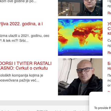
П
tkom ove godine je po...
пр
R
iva 2022. godina, a i
У
С
к
zma ulazili u 2021. godinu, ceo
Си
 A tek mi?! Srbi...
пр
R
DORSI I TVITER RASTALI
Б
SNO: Cvrkut o cvrkutu
н
noloških kompanija kojima je
П
osvećivana pažnja već...
п
ог
R
To provide t