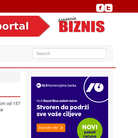
inom od 157
ta