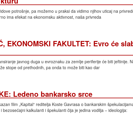
ukturu
vidove potrošnje, pa možemo u praksi da vidimo njihov uticaj na privred
arno ima efekat na ekonomsku aktivnost, naša privreda
 EKONOMSKI FAKULTET: Evro će slabi
siranje javnog duga u evroznaku za zemlje periferije će biti jeftinije. 
že stope od prethodnih, pa onda to može biti kao dar
IKE: Ledeno bankarsko srce
zan film „Kapital“ reditelja Koste Gavrasa o bankarskim špekulacijam
 bezosećajni kalkulanti i špekulanti čija je jedina vodilja – ideologija: