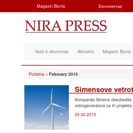
Magazin Biznis
Економетар
Vesti iz ekonomije
Aktuelno
Magazin Biznis
Početna
»
February 2015
Simensove vetrot
Kompanija Simens obezbedila je
vetrogeneratora za tri projekt
25.02.2015