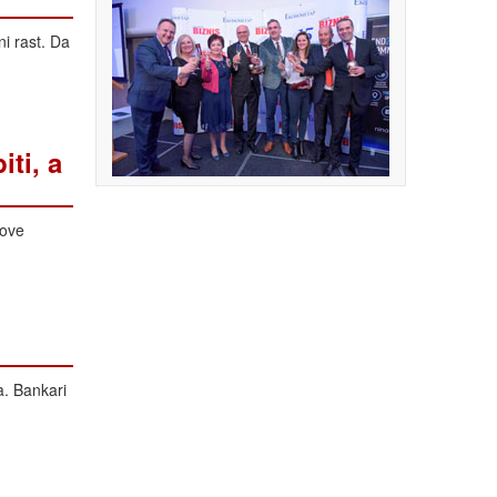
ni rast. Da
ti, a
Nove
a. Bankari