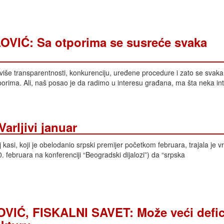
IĆ: Sa otporima se susreće svaka
še transparentnosti, konkurenciju, uređene procedure i zato se svaka
orima. Ali, naš posao je da radimo u interesu građana, ma šta neka in
arljivi januar
kasi, koji je obelodanio srpski premijer početkom februara, trajala je vr
0. februara na konferenciji “Beogradski dijalozi”) da “srpska
IĆ, FISKALNI SAVET: Može veći deficit