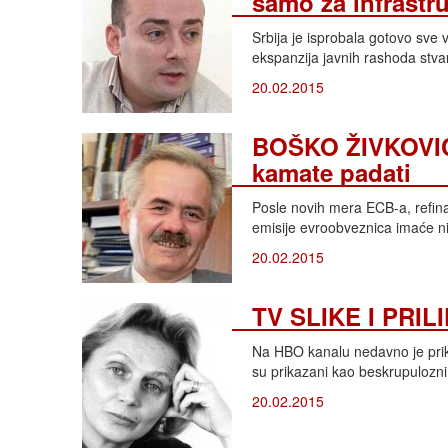
samo za infrastr
Srbija je isprobala gotovo sve 
ekspanzija javnih rashoda stv
20.02.2015
BOŠKO ŽIVKOVIĆ,
kamate padati
Posle novih mera ECB-a, refinan
emisije evroobveznica imaće ni
20.02.2015
TV SLIKE I PRIL
Na HBO kanalu nedavno je prika
su prikazani kao beskrupulozni i
20.02.2015