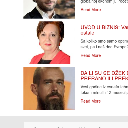
globalnoj ekonomiji. Poče
Read More
UVOD U BIZNIS: Varlj
ostale
Sa koliko smo samo optimi
svet, pa i naš deo Evrope?!
Read More
DA LI SU SE DŽEK 
PRERANO ILI PREKA
Vest godine iz esnafa teh
tokom minulih 12 meseci p
Read More