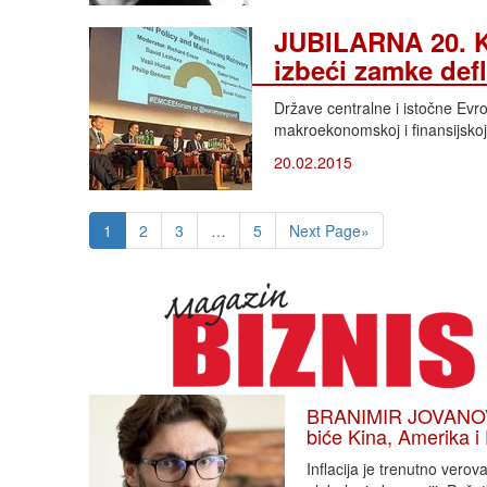
JUBILARNA 20.
izbeći zamke defl
Države centralne i istočne Evro
makroekonomskoj i finansijsko
20.02.2015
1
2
3
…
5
Next Page»
BRANIMIR JOVANOVIĆ
biće Kina, Amerika i
Inflacija je trenutno vero