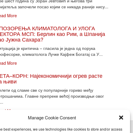
ре шест година су Зоран Јевтовић и његова три
ијатеља започели посао којим се никада раније нису...
ead More
ПОЗОРЕЊА КЛИМАТОЛОГА И УЛОГА
ЕКТОРА МСП: Берлин као Рим, а Шпанија
ао Јужна Сахара?
туација је критична – гласила је једна од порука
офесорке, климатолога Лучке Кајфеж Богатај са У...
ead More
ЕТА–КОРН: Најекономичнији огрев расте
а њиви
елети од сламе све су популарније гориво међу
отрошачима. Главне препреке већoj производњи овог
...
ead More
Manage Cookie Consent
he best experiences, we use technologies like cookies to store and/or access