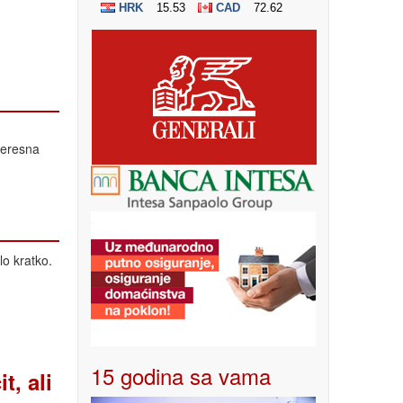
teresna
lo kratko.
15 godina sa vama
, ali