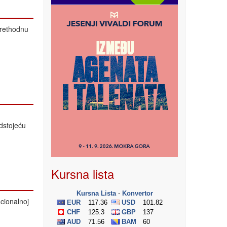
prethodnu
dstojeću
Kursna lista
cionalnoj