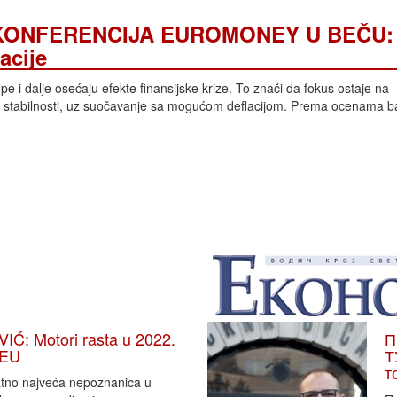
 KONFERENCIJA EUROMONEY U BEČU:
acije
pe i dalje osećaju efekte finansijske krize. To znači da fokus ostaje na
j stabilnosti, uz suočavanje sa mogućom deflacijom. Prema ocenama b
: Motori rasta u 2022.
П
 EU
Т
т
vatno najveća nepoznanica u