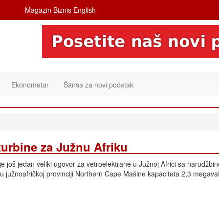
Magazin Biznis English
Ekonometar
Šansa za novi početak
urbine za Južnu Afriku
 još jedan veliki ugovor za vetroelektrane u Južnoj Africi sa narudžb
a u južnoafričkoj provinciji Northern Cape Mašine kapaciteta 2,3 megava