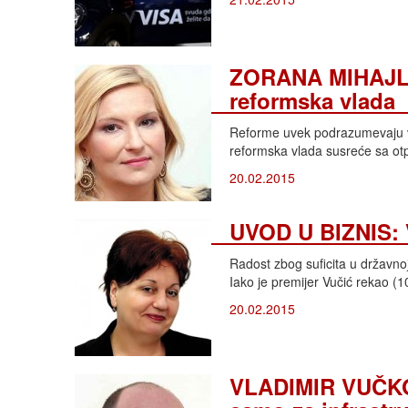
ZORANA MIHAJLOV
reformska vlada
Reforme uvek podrazumevaju vi
reformska vlada susreće sa otp
20.02.2015
UVOD U BIZNIS: V
Radost zbog suficita u državnoj 
Iako je premijer Vučić rekao (1
20.02.2015
VLADIMIR VUČKOV