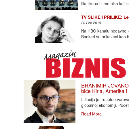
filantropa i umetnika koji 
TV SLIKE I PRILIKE: L
20 Feb 2015
Na HBO kanalu nedavno je 
Bankari su prikazani kao 
BRANIMIR JOVANOVIĆ
biće Kina, Amerika i
Inflacija je trenutno vero
globalnoj ekonomiji. Poče
Read More