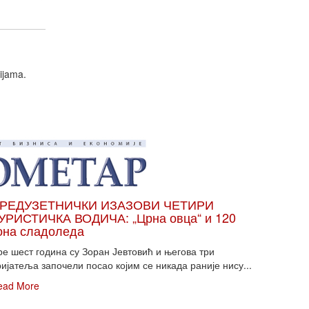
ijama.
РЕДУЗЕТНИЧКИ ИЗАЗОВИ ЧЕТИРИ
УРИСТИЧКА ВОДИЧА: „Црна овца“ и 120
она сладоледа
ре шест година су Зоран Јевтовић и његова три
ијатеља започели посао којим се никада раније нису...
ead More