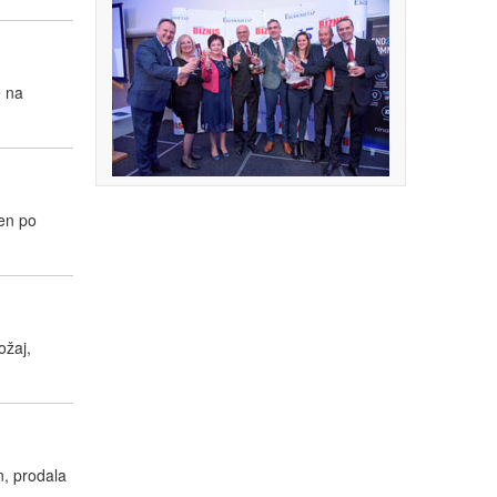
e na
ven po
ožaj,
n, prodala