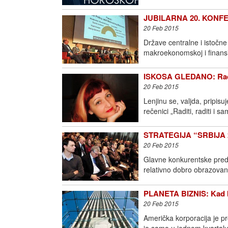
JUBILARNA 20. KONFE
20 Feb 2015
Države centralne i istočne
makroekonomskoj i finansij
ISKOSA GLEDANO: Raditi
20 Feb 2015
Lenjinu se, valjda, pripisu
rečenici „Raditi, raditi i s
STRATEGIJA “SRBIJA 202
20 Feb 2015
Glavne konkurentske predn
relativno dobro obrazovan
PLANETA BIZNIS: Kad b
20 Feb 2015
Američka korporacija je pr