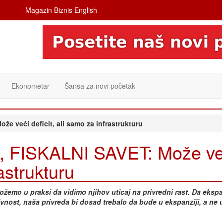
Magazin Biznis English
Ekonometar
Šansa za novi početak
 veći deficit, ali samo za infrastrukturu
FISKALNI SAVET: Može ve
rastrukturu
ožemo u praksi da vidimo njihov uticaj na privredni rast. Da ekspa
ost, naša privreda bi dosad trebalo da bude u ekspanziji, a ne u 