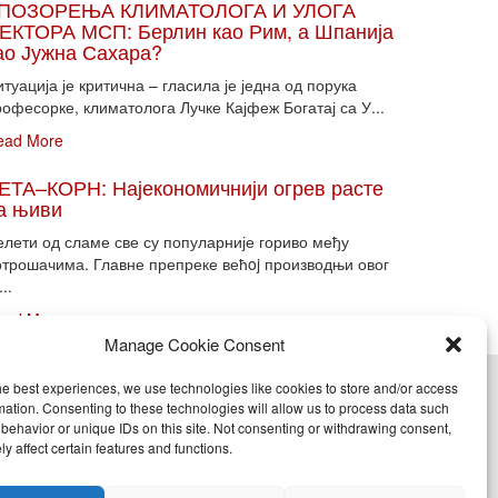
ПОЗОРЕЊА КЛИМАТОЛОГА И УЛОГА
ЕКТОРА МСП: Берлин као Рим, а Шпанија
ао Јужна Сахара?
туација је критична – гласила је једна од порука
офесорке, климатолога Лучке Кајфеж Богатај са У...
ead More
ЕТА–КОРН: Најекономичнији огрев расте
а њиви
елети од сламе све су популарније гориво међу
отрошачима. Главне препреке већoj производњи овог
...
ead More
Manage Cookie Consent
he best experiences, we use technologies like cookies to store and/or access
cy (EU)
mation. Consenting to these technologies will allow us to process data such
behavior or unique IDs on this site. Not consenting or withdrawing consent,
y affect certain features and functions.