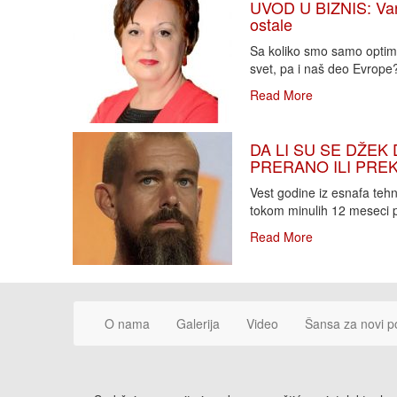
UVOD U BIZNIS: Varlj
ostale
Sa koliko smo samo optimi
svet, pa i naš deo Evrope?!
Read More
DA LI SU SE DŽEK 
PRERANO ILI PREKA
Vest godine iz esnafa teh
tokom minulih 12 meseci p
Read More
O nama
Galerija
Video
Šansa za novi p