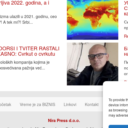
iva 2022. godina, a i
У
С
к
zma ulazili u 2021. godinu, ceo
Си
 A tek mi?! Srbi...
пр
R
DORSI I TVITER RASTALI
Б
SNO: Cvrkut o cvrkutu
н
noloških kompanija kojima je
П
osvećivana pažnja već...
п
ог
R
To provide t
očetak
Vreme je za BIZNIS
Linkovi
Kontakt
Cookie Poli
device infor
as browsing 
may adversel
Nira Press d.o.o.