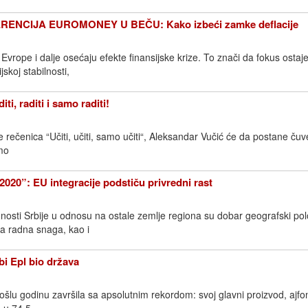
RENCIJA EUROMONEY U BEČU: Kako izbeći zamke deflacije
 Evrope i dalje osećaju efekte finansijske krize. To znači da fokus ostaj
skoj stabilnosti,
, raditi i samo raditi!
je rečenica “Učiti, učiti, samo učiti“, Aleksandar Vučić će da postane ču
amo
0”: EU integracije podstiču privredni rast
osti Srbije u odnosu na ostale zemlje regiona su dobar geografski pol
a radna snaga, kao i
i Epl bio država
ošlu godinu završila sa apsolutnim rekordom: svoj glavni proizvod, ajfo