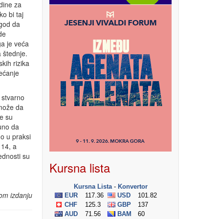
odine za
o bi taj
 god da
de
ga je veća
 štednje.
kih rizika
ećanje
 stvarno
 može da
je su
puno da
o u praksi
 14, a
dnosti su
Kursna lista
om izdanju