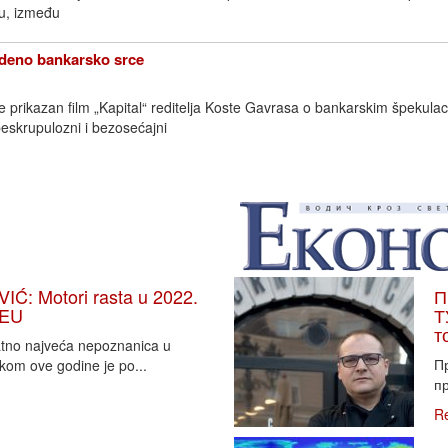
su, između
edeno bankarsko srce
prikazan film „Kapital“ reditelja Koste Gavrasa o bankarskim špekulac
beskrupulozni i bezosećajni
: Motori rasta u 2022.
П
 EU
Т
т
vatno najveća nepoznanica u
П
tkom ove godine je po...
пр
R