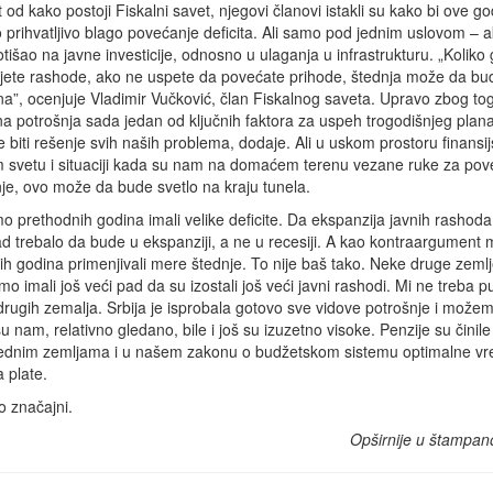
t od kako postoji Fiskalni savet, njegovi članovi istakli su kako bi ove g
lo prihvatljivo blago povećanje deficita. Ali samo pod jednim uslovom – ak
tišao na javne investicije, odnosno u ulaganja u infrastrukturu. „Koliko
jete rashode, ako ne uspete da povećate prihode, štednja može da bu
a”, ocenjuje Vladimir Vučković, član Fiskalnog saveta. Upravo zbog to
na potrošnja sada jedan od ključnih faktora za uspeh trogodišnjeg plana
 biti rešenje svih naših problema, dodaje. Ali u uskom prostoru finansijs
m svetu i situaciji kada su nam na domaćem terenu vezane ruke za pov
je, ovo može da bude svetlo na kraju tunela.
o prethodnih godina imali velike deficite. Da ekspanzija javnih rashoda
d trebalo da bude u ekspanziji, a ne u recesiji. A kao kontraargument
dnih godina primenjivali mere štednje. To nije baš tako. Neke druge zeml
mo imali još veći pad da su izostali još veći javni rashodi. Mi ne treba 
ugih zemalja. Srbija je isprobala gotovo sve vidove potrošnje i možem
su nam, relativno gledano, bile i još su izuzetno visoke. Penzije su činile
ednim zemljama i u našem zakonu o budžetskom sistemu optimalne vre
 plate.
ko značajni.
Opširnije u štampan