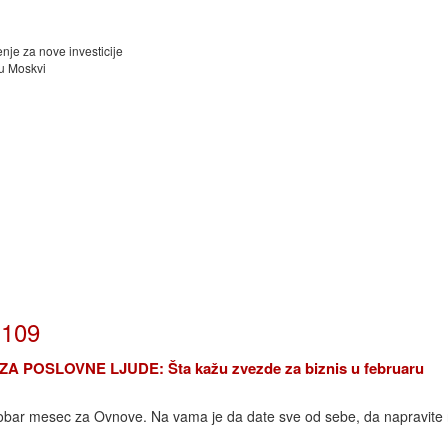
e za nove investicije
 u Moskvi
 109
POSLOVNE LJUDE: Šta kažu zvezde za biznis u februaru
obar mesec za Ovnove. Na vama je da date sve od sebe, da napravite