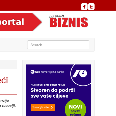
ći
nzija
recesiji.