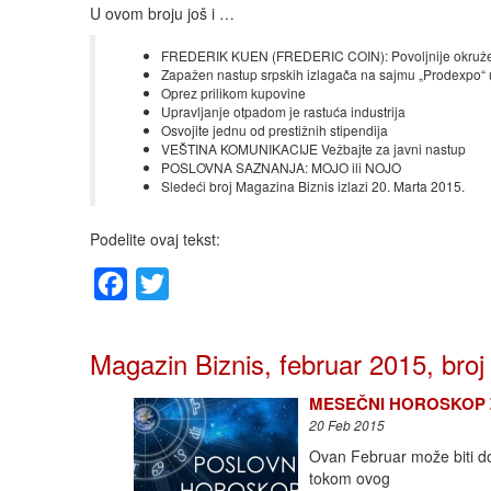
U ovom broju još i …
FREDERIK KUEN (FREDERIC COIN): Povoljnije okruženj
Zapažen nastup srpskih izlagača na sajmu „Prodexpo“
Oprez prilikom kupovine
Upravljanje otpadom je rastuća industrija
Osvojite jednu od prestižnih stipendija
VEŠTINA KOMUNIKACIJE Vežbajte za javni nastup
POSLOVNA SAZNANJA: MOJO ili NOJO
Sledeći broj Magazina Biznis izlazi 20. Marta 2015.
Podelite ovaj tekst:
Facebook
Twitter
Magazin Biznis, februar 2015, broj
MESEČNI HOROSKOP ZA 
20 Feb 2015
Ovan Februar može biti d
tokom ovog