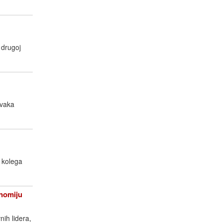
 drugoj
svaka
h kolega
nomiju
ih lidera,