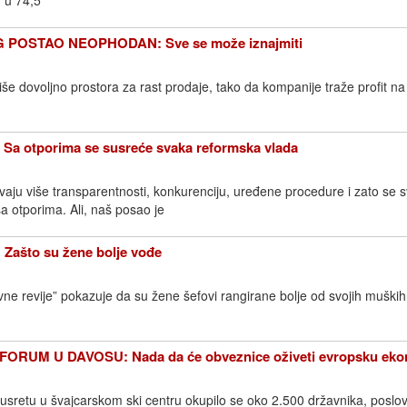
 u 74,5
POSTAO NEOPHODAN: Sve se može iznajmiti
iše dovoljno prostora za rast prodaje, tako da kompanije traže profit na
 otporima se susreće svaka reformska vlada
u više transparentnosti, konkurenciju, uređene procedure i zato se 
a otporima. Ali, naš posao je
ašto su žene bolje vođe
vne revije” pokazuje da su žene šefovi rangirane bolje od svojih muški
RUM U DAVOSU: Nada da će obveznice oživeti evropsku eko
retu u švajcarskom ski centru okupilo se oko 2.500 državnika, poslovn