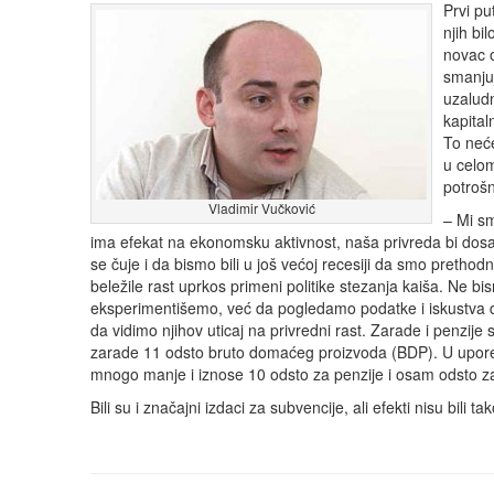
Prvi pu
njih bi
novac o
smanju
uzaludn
kapital
To neće
u celo
potrošn
Vladimir Vučković
– Mi sm
ima efekat na ekonomsku aktivnost, naša privreda bi dosa
se čuje i da bismo bili u još većoj recesiji da smo pretho
beležile rast uprkos primeni politike stezanja kaiša. Ne bis
eksperimentišemo, već da pogledamo podatke i iskustva dr
da vidimo njihov uticaj na privredni rast. Zarade i penzije 
zarade 11 odsto bruto domaćeg proizvoda (BDP). U upor
mnogo manje i iznose 10 odsto za penzije i osam odsto za
Bili su i značajni izdaci za subvencije, ali efekti nisu bili ta