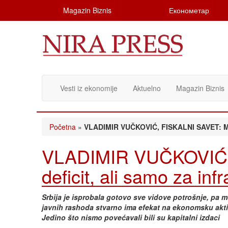
Magazin Biznis
Економетар
Vesti iz ekonomije
Aktuelno
Magazin Biznis
Početna
»
VLADIMIR VUČKOVIĆ, FISKALNI SAVET: Može
VLADIMIR VUČKOVIĆ, 
deficit, ali samo za inf
Srbija je isprobala gotovo sve vidove potrošnje, pa m
javnih rashoda stvarno ima efekat na ekonomsku aktivn
Jedino što nismo povećavali bili su kapitalni izdaci