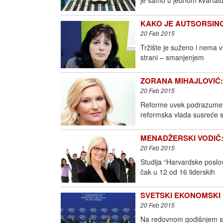
je samo u jednom kvartalu
KAKO JE AUTSORSING 
20 Feb 2015
Tržište je suženo i nema v
strani – smanjenjem
ZORANA MIHAJLOVIĆ: Sa
20 Feb 2015
Reforme uvek podrazumevaj
reformska vlada susreće s
MENADŽERSKI VODIČ: Z
20 Feb 2015
Studija “Harvardske poslo
čak u 12 od 16 liderskih
SVETSKI EKONOMSKI FO
20 Feb 2015
Na redovnom godišnjem sus