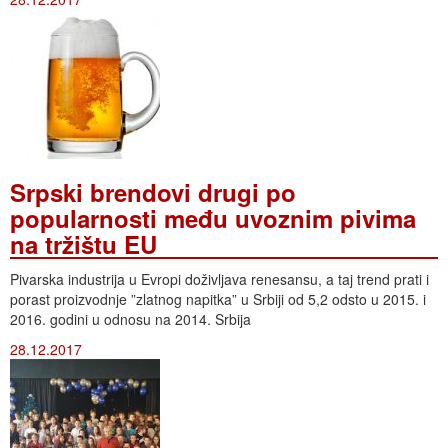
Srpski brendovi drugi po
popularnosti među uvoznim pivima
na tržištu EU
Pivarska industrija u Evropi doživljava renesansu, a taj trend prati i
porast proizvodnje ”zlatnog napitka” u Srbiji od 5,2 odsto u 2015. i
2016. godini u odnosu na 2014. Srbija
28.12.2017