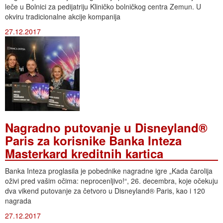
leče u Bolnici za pedijatriju Kliničko bolničkog centra Zemun. U
okviru tradicionalne akcije kompanija
27.12.2017
Nagradno putovanje u Disneyland®
Paris za korisnike Banka Inteza
Masterkard kreditnih kartica
Banka Inteza proglasila je pobednike nagradne igre „Kada čarolija
oživi pred vašim očima: neprocenljivo!“, 26. decembra, koje očekuju
dva vikend putovanje za četvoro u Disneyland® Paris, kao i 120
nagrada
27.12.2017