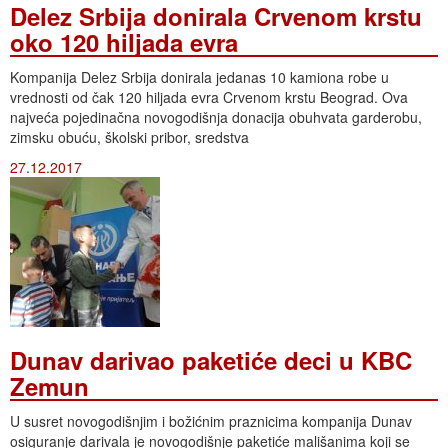
Delez Srbija donirala Crvenom krstu
oko 120 hiljada evra
Kompanija Delez Srbija donirala jedanas 10 kamiona robe u
vrednosti od čak 120 hiljada evra Crvenom krstu Beograd. Ova
najveća pojedinačna novogodišnja donacija obuhvata garderobu,
zimsku obuću, školski pribor, sredstva
27.12.2017
Dunav darivao paketiće deci u KBC
Zemun
U susret novogodišnjim i božićnim praznicima kompanija Dunav
osiguranje darivala je novogodišnje paketiće mališanima koji se