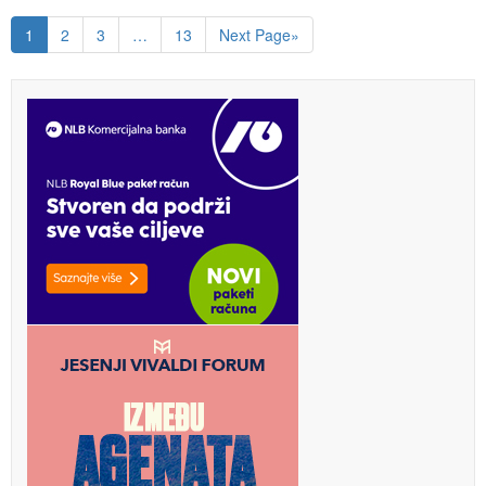
1
2
3
…
13
Next Page»