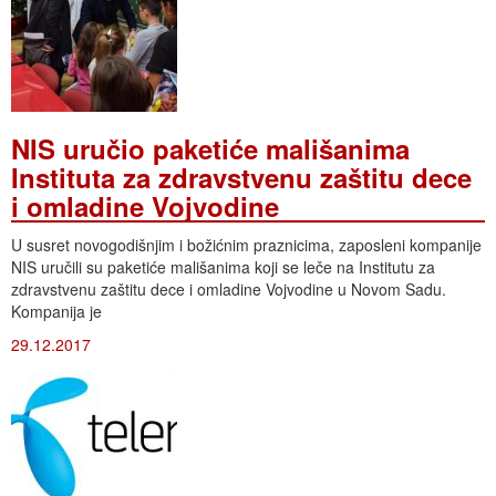
NIS uručio paketiće mališanima
Instituta za zdravstvenu zaštitu dece
i omladine Vojvodine
U susret novogodišnjim i božićnim praznicima, zaposleni kompanije
NIS uručili su paketiće mališanima koji se leče na Institutu za
zdravstvenu zaštitu dece i omladine Vojvodine u Novom Sadu.
Kompanija je
29.12.2017