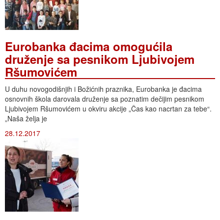
Eurobanka đacima omogućila
druženje sa pesnikom Ljubivojem
Ršumovićem
U duhu novogodišnjih i Božićnih praznika, Eurobanka je đacima
osnovnih škola darovala druženje sa poznatim dečijim pesnikom
Ljubivojem Ršumovićem u okviru akcije „Čas kao nacrtan za tebe“.
„Naša želja je
28.12.2017