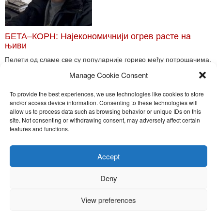
БЕТА–КОРН: Најекономичнији огрев расте на
њиви
Пелети од сламе све су популарније гориво међу потрошачима.
Главне препреке већoj производњи овог ог...
Manage Cookie Consent
Read More
To provide the best experiences, we use technologies like cookies to store
and/or access device information. Consenting to these technologies will
allow us to process data such as browsing behavior or unique IDs on this
site. Not consenting or withdrawing consent, may adversely affect certain
Toggle
features and functions.
naviga
Nira Press d.o.o.
Accept
Sadržaj ovog sajta je zakonom zaštićena intelektualna svojina
preduzeća NiraPress d.o.o. Svako neovlašćeno korišćenje,
Deny
kopiranje, objavljivanje celine ili delova bilo kog proizvoda NiraPress
d.o.o. je kažnjivo po zakonu.
View preferences