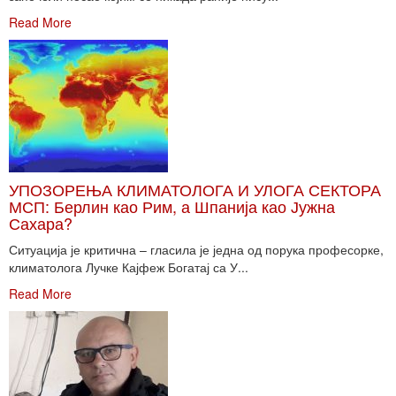
Read More
УПОЗОРЕЊА КЛИМАТОЛОГА И УЛОГА СЕКТОРА
МСП: Берлин као Рим, а Шпанија као Јужна
Сахара?
Ситуација је критична – гласила је једна од порука професорке,
климатолога Лучке Кајфеж Богатај са У...
Read More