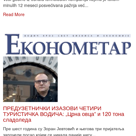
minulih 12 meseci posvećivana pažnja već...
Read More
ПРЕДУЗЕТНИЧКИ ИЗАЗОВИ ЧЕТИРИ
ТУРИСТИЧКА ВОДИЧА: „Црна овца“ и 120 тона
сладоледа
Пре шест година су Зоран Јевтовић и његова три пријатеља
започели посао којим се никада раније нису...