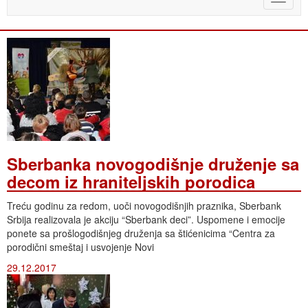
naviga
Sberbanka novogodišnje druženje sa
decom iz hraniteljskih porodica
Treću godinu za redom, uoči novogodišnjih praznika, Sberbank
Srbija realizovala je akciju “Sberbank deci”. Uspomene i emocije
ponete sa prošlogodišnjeg druženja sa štićenicima “Centra za
porodični smeštaj i usvojenje Novi
29.12.2017