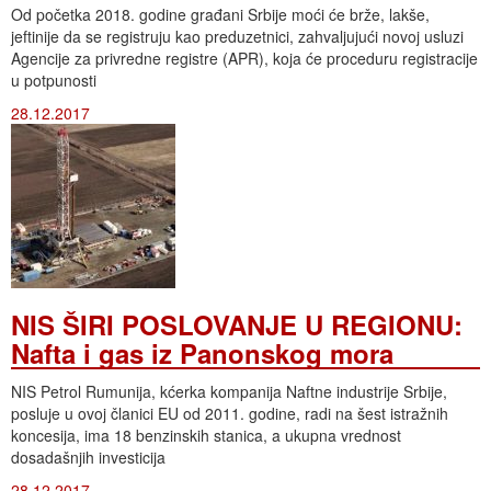
Od početka 2018. godine građani Srbije moći će brže, lakše,
jeftinije da se registruju kao preduzetnici, zahvaljujući novoj usluzi
Agencije za privredne registre (APR), koja će proceduru registracije
u potpunosti
28.12.2017
NIS ŠIRI POSLOVANJE U REGIONU:
Nafta i gas iz Panonskog mora
NIS Petrol Rumunija, kćerka kompanija Naftne industrije Srbije,
posluje u ovoj članici EU od 2011. godine, radi na šest istražnih
koncesija, ima 18 benzinskih stanica, a ukupna vrednost
dosadašnjih investicija
28.12.2017