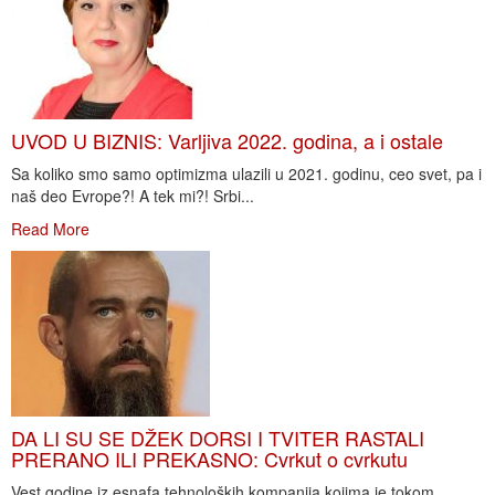
UVOD U BIZNIS: Varljiva 2022. godina, a i ostale
Sa koliko smo samo optimizma ulazili u 2021. godinu, ceo svet, pa i
naš deo Evrope?! A tek mi?! Srbi...
Read More
DA LI SU SE DŽEK DORSI I TVITER RASTALI
PRERANO ILI PREKASNO: Cvrkut o cvrkutu
Vest godine iz esnafa tehnoloških kompanija kojima je tokom