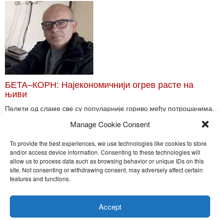
БЕТА–КОРН: Најекономичнији огрев расте на
њиви
Пелети од сламе све су популарније гориво међу потрошачима.
Главне препреке већoj производњи овог ог...
Manage Cookie Consent
Read More
To provide the best experiences, we use technologies like cookies to store
and/or access device information. Consenting to these technologies will
allow us to process data such as browsing behavior or unique IDs on this
site. Not consenting or withdrawing consent, may adversely affect certain
Toggle
features and functions.
naviga
Nira Press d.o.o.
Accept
Sadržaj ovog sajta je zakonom zaštićena intelektualna svojina