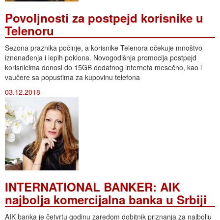
Povoljnosti za postpejd korisnike u
Telenoru
Sezona praznika počinje, a korisnike Telenora očekuje mnoštvo
iznenađenja i lepih poklona. Novogodišnja promocija postpejd
korisnicima donosi do 15GB dodatnog interneta mesečno, kao i
vaučere sa popustima za kupovinu telefona
03.12.2018
INTERNATIONAL BANKER: AIK
najbolja komercijalna banka u Srbiji
AIK banka je četvrtu godinu zaredom dobitnik priznanja za najbolju