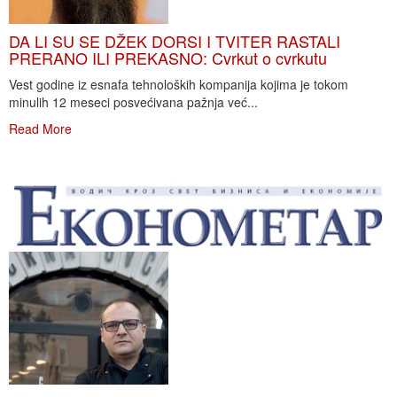
DA LI SU SE DŽEK DORSI I TVITER RASTALI
PRERANO ILI PREKASNO: Cvrkut o cvrkutu
Vest godine iz esnafa tehnoloških kompanija kojima je tokom
minulih 12 meseci posvećivana pažnja već...
Read More