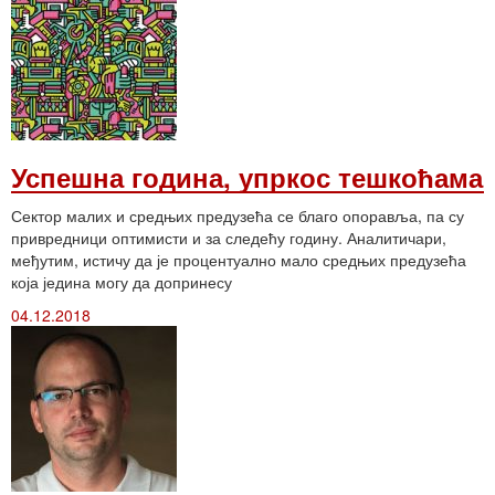
Успешна година, упркос тешкоћама
Сектор малих и средњих предузећа се благо опоравља, па су
привредници оптимисти и за следећу годину. Аналитичари,
међутим, истичу да је процентуално мало средњих предузећа
која једина могу да допринесу
04.12.2018