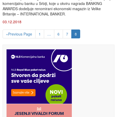
komercijalnu banku u Srbiji, koje u okviru nagrada BANKING
AWARDS dodeljuje renomirani ekonomski magazin iz Velike
Britanije – INTERNATIONAL BANKER.
03.12.2018
«Previous Page
1
…
6
7
8