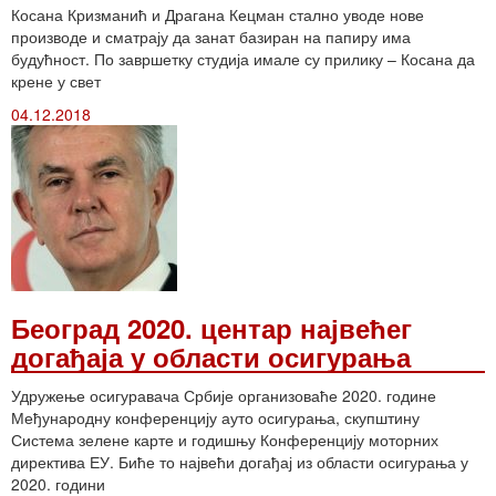
Косана Кризманић и Драгана Кецман стално уводе нове
производе и сматрају да занат базиран на папиру има
будућност. По завршетку студија имале су прилику – Косана да
крене у свет
04.12.2018
Београд 2020. центар највећег
догађаја у области осигурања
Удружење осигуравача Србије организоваће 2020. године
Међународну конференцију ауто осигурања, скупштину
Система зелене карте и годишњу Конференцију моторних
директива ЕУ. Биће то највећи догађај из области осигурања у
2020. години