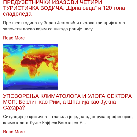
ПРЕДУЗЕТНИЧКИ ИЗАЗОВИ ЧЕТИРИ
ТУРИСТИЧКА ВОДИЧА: „Црна овца“ и 120 тона
сладоледа
Пре шест година су Зоран Јевтовић и његова три пријатеља
започели посао којим се никада раније нису...
Read More
УПОЗОРЕЊА КЛИМАТОЛОГА И УЛОГА СЕКТОРА
МСП: Берлин као Рим, а Шпанија као Јужна
Сахара?
Ситуација је критична – гласила је једна од порука професорке,
климатолога Лучке Кајфеж Богатај са У...
Read More