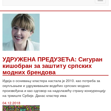
naviga
УДРУЖЕНА ПРЕДУЗЕЋА: Сигуран
кишобран за заштиту српских
модних брендова
Идеја о оснивању кластера настала је 2010. као потреба за
окупљањем и удруживањем водећих српских модних
произвођача и као одговор на надолазећу страну конкуренцију
на тржиште Србије. Данас кластер има
04.12.2018