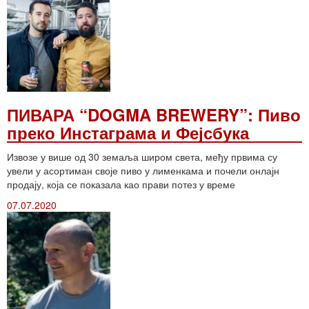
ПИВАРА “DOGMA BREWERY”: Пиво
преко Инстаграма и Фејсбука
Извозе у више од 30 земаља широм света, међу првима су
увели у асортиман своје пиво у лименкама и почели онлајн
продају, која се показала као прави потез у време
07.07.2020