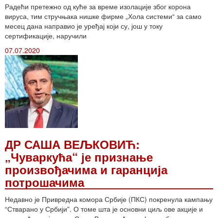
Радећи претежно од куће за време изолације због корона
вируса, тим стручњака нишке фирме „Хола системи“ за само
месец дана направио је уређај који су, још у току
сертификације, наручили
07.07.2020
ДР САША ВЕЉКОВИЋ:
„Чуваркућа“ је признање
произвођачима и гаранција
потрошачима
Недавно је Привредна комора Србије (ПКС) покренула кампању
“Стварано у Србији”. О томе шта је основни циљ ове акције и