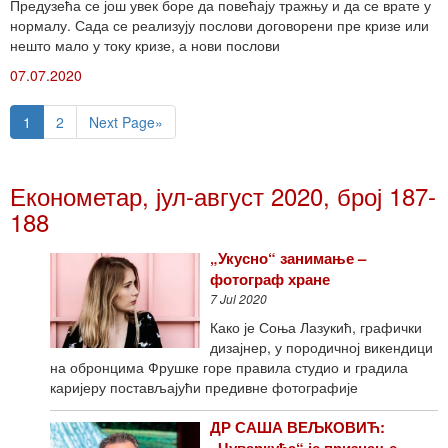
Предузећа се још увек боре да повећају тражњу и да се врате у
нормалу. Сада се реализују послови договорени пре кризе или
нешто мало у току кризе, а нови послови
07.07.2020
1
2
Next Page»
Економетар, јул-август 2020, број 187-
188
„Укусно“ занимање –
фотограф хране
7 Jul 2020
Како је Соња Лазукић, графички
дизајнер, у породичној викендици
на обронцима Фрушке горе правила студио и градила
каријеру постављајући предивне фотографије
ДР САША ВЕЉКОВИЋ:
„Чуваркућа“ је признање