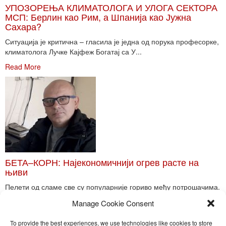
УПОЗОРЕЊА КЛИМАТОЛОГА И УЛОГА СЕКТОРА
МСП: Берлин као Рим, а Шпанија као Јужна
Сахара?
Ситуација је критична – гласила је једна од порука професорке,
климатолога Лучке Кајфеж Богатај са У...
Read More
БЕТА–КОРН: Најекономичнији огрев расте на
њиви
Пелети од сламе све су популарније гориво међу потрошачима.
Главне препреке већoj производњи овог ог...
Manage Cookie Consent
Read More
To provide the best experiences, we use technologies like cookies to store