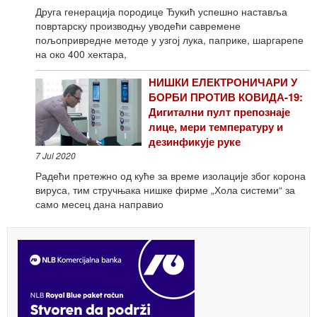
Друга генерација породице Ђукић успешно наставља
повртарску производњу уводећи савремене
пољопривредне методе у узгој лука, паприке, шаргарепе
на око 400 хектара,
НИШКИ ЕЛЕКТРОНИЧАРИ У
БОРБИ ПРОТИВ КОВИДА-19:
Дигитални пулт препознаје
лице, мери температуру и
дезинфикује руке
7 Jul 2020
Радећи претежно од куће за време изолације због корона
вируса, тим стручњака нишке фирме „Хола системи“ за
само месец дана направио