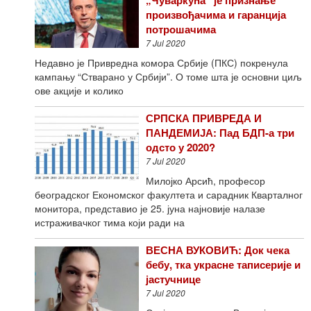
произвођачима и гаранција
потрошачима
7 Jul 2020
Недавно је Привредна комора Србије (ПКС) покренула
кампању “Стварано у Србији”. О томе шта је основни циљ
ове акције и колико
СРПСКА ПРИВРЕДА И
ПАНДЕМИЈА: Пад БДП-а три
одсто у 2020?
7 Jul 2020
Милојко Арсић, професор
београдског Економског факултета и сарадник Кварталног
монитора, представио је 25. јуна најновије налазе
истраживачког тима који ради на
ВЕСНА ВУКОВИЋ: Док чека
бебу, тка украсне таписерије и
јастучнице
7 Jul 2020