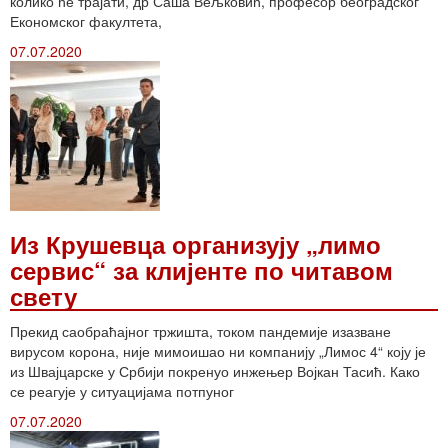
колико ће трајати, др Саша Вељковић, професор београдског
Економског факултета,
07.07.2020
Из Крушевца организују „лимо
сервис“ за клијенте по читавом
свету
Прекид саобраћајног тржишта, током пандемије изазване
вирусом корона, није мимоишао ни компанију „Лимос 4“ коју је
из Швајцарске у Србији покренуо инжењер Војкан Тасић. Како
се реагује у ситуацијама потпуног
07.07.2020