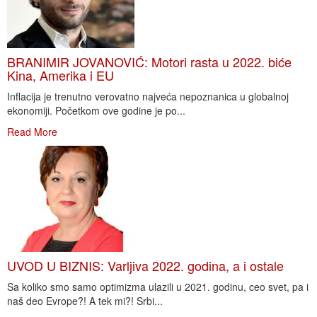
BRANIMIR JOVANOVIĆ: Motori rasta u 2022. biće
Kina, Amerika i EU
Inflacija je trenutno verovatno najveća nepoznanica u globalnoj
ekonomiji. Početkom ove godine je po...
Read More
UVOD U BIZNIS: Varljiva 2022. godina, a i ostale
Sa koliko smo samo optimizma ulazili u 2021. godinu, ceo svet, pa i
naš deo Evrope?! A tek mi?! Srbi...