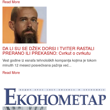
Read More
DA LI SU SE DŽEK DORSI I TVITER RASTALI
PRERANO ILI PREKASNO: Cvrkut o cvrkutu
Vest godine iz esnafa tehnoloških kompanija kojima je tokom
minulih 12 meseci posvećivana pažnja već...
Read More