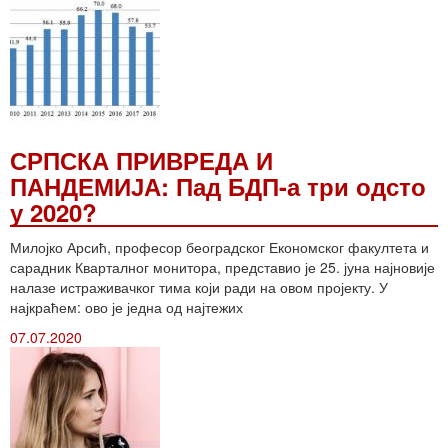
СРПСКА ПРИВРЕДА И
ПАНДЕМИЈА: Пад БДП-а три одсто
у 2020?
Милојко Арсић, професор београдског Економског факултета и
сарадник Кварталног монитора, представио је 25. јуна најновије
налазе истраживачког тима који ради на овом пројекту. У
најкраћем: ово је једна од најтежих
07.07.2020