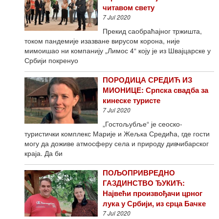
читавом свету
7 Jul 2020
Прекид саобраћајног тржишта,
током пандемије изазване вирусом корона, није
мимоишао ни компанију „Лимос 4“ коју је из Швајцарске у
Србији покренуо
ПОРОДИЦА СРЕДИЋ ИЗ
МИОНИЦЕ: Српска свадба за
кинеске туристе
7 Jul 2020
„Гостољубље“ је сеоско-
туристички комплекс Марије и Жељка Средића, где гости
могу да доживе атмосферу села и природу дивчибарског
краја. Да би
ПОЉОПРИВРЕДНО
ГАЗДИНСТВO ЂУКИЋ:
Највећи произвођачи црног
лука у Србији, из срца Бачке
7 Jul 2020