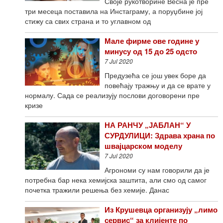
Своје рукотворине Весна је пре
три месеца поставила на Инстаграму, а поруџбине јој
стижу са свих страна и то углавном од
Мале фирме ове године у
минусу од 15 до 25 одсто
7 Jul 2020
Предузећа се још увек боре да
повећају тражњу и да се врате у
нормалу. Сада се реализују послови договорени пре
кризе
НА РАНЧУ „ЈАБЛАН“ У
СУРДУЛИЦИ: Здрава храна по
швајцарском моделу
7 Jul 2020
Агрономи су нам говорили да је
потребна бар нека хемијска заштита, али смо од самог
почетка тражили решења без хемије. Данас
Из Крушевца организују „лимо
сервис“ за клијенте по