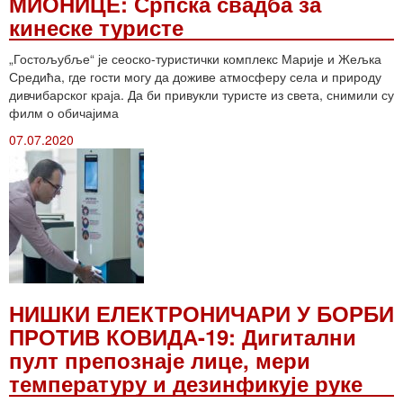
МИОНИЦЕ: Српска свадба за
кинеске туристе
„Гостољубље“ је сеоско-туристички комплекс Марије и Жељка
Средића, где гости могу да доживе атмосферу села и природу
дивчибарског краја. Да би привукли туристе из света, снимили су
филм о обичајима
07.07.2020
НИШКИ ЕЛЕКТРОНИЧАРИ У БОРБИ
ПРОТИВ КОВИДА-19: Дигитални
пулт препознаје лице, мери
температуру и дезинфикује руке