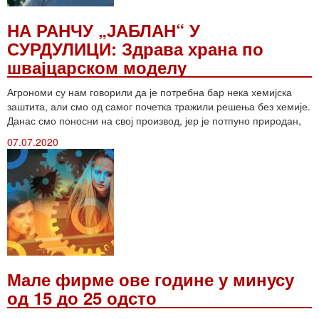
НА РАНЧУ „ЈАБЛАН“ У
СУРДУЛИЦИ: Здрава храна по
швајцарском моделу
Агрономи су нам говорили да је потребна бар нека хемијска
заштита, али смо од самог почетка тражили решења без хемије.
Данас смо поносни на свој производ, јер је потпуно природан,
07.07.2020
Мале фирме ове године у минусу
од 15 до 25 одсто