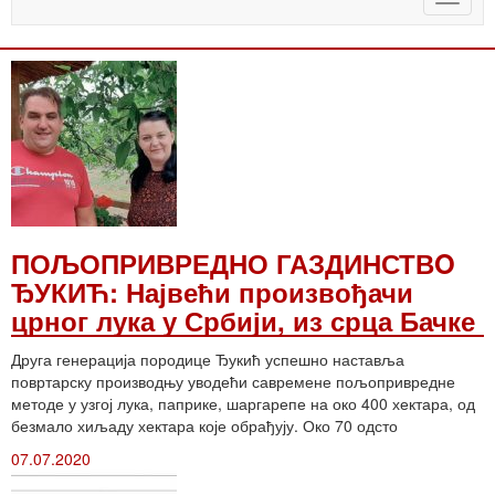
naviga
ПОЉОПРИВРЕДНО ГАЗДИНСТВO
ЂУКИЋ: Највећи произвођачи
црног лука у Србији, из срца Бачке
Друга генерација породице Ђукић успешно наставља
повртарску производњу уводећи савремене пољопривредне
методе у узгој лука, паприке, шаргарепе на око 400 хектара, од
безмало хиљаду хектара које обрађују. Око 70 одсто
07.07.2020