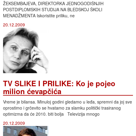
ŽEKSEMBAJEVA, DIREKTORKA JEDNOGODIŠNJIH
POSTDIPLOMSKIH STUDIJA NA BLEDSKOJ ŠKOLI
MENADŽMENTA Iskoristite priliku, ne
20.12.2009
TV SLIKE I PRILIKE: Ko je pojeo
milion ćevapčića
Vreme je bilansa. Minuloj godini gledamo u leđa, spremni da joj sve
oprostimo i grčevito se hvatamo za slamku politički trasiranog
optimizma da će 2010. biti bolja Televizija mnogo
20.12.2009