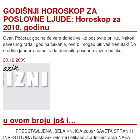
GODIŠNJI HOROSKOP ZA
POSLOVNE LJUDE: Horoskop za
2010. godinu
Ovan Početak godine će vam doneti velike poslovne prilike. Nakon
savesnog rada i godina čekanja, ovo bi mogao biti vaš trenutak! Do
sredine januara nemojte da donosite posebno važne odluke,
20.12.2009
u ovom broju još i…
PREDSTAVLJENA „BELA KNJIGA 2009“ SAVETA STRANIH
INVESTITORA Nastavak reformi i efikasnija administracija NAĐA