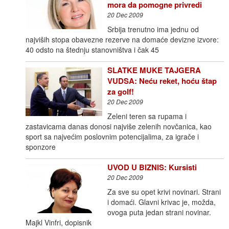
mora da pomogne privredi
20 Dec 2009
Srbija trenutno ima jednu od
najviših stopa obavezne rezerve na domaće devizne izvore:
40 odsto na štednju stanovništva i čak 45
SLATKE MUKE TAJGERA
VUDSA: Neću reket, hoću štap
za golf!
20 Dec 2009
Zeleni teren sa rupama i
zastavicama danas donosi najviše zelenih novčanica, kao
sport sa najvećim poslovnim potencijalima, za igrače i
sponzore
UVOD U BIZNIS: Kursisti
20 Dec 2009
Za sve su opet krivi novinari. Strani
i domaći. Glavni krivac je, možda,
ovoga puta jedan strani novinar.
Majkl Vinfri, dopisnik