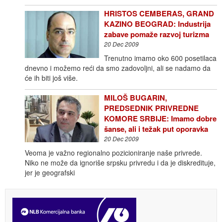
HRISTOS CEMBERAS, GRAND
KAZINO BEOGRAD: Industrija
zabave pomaže razvoj turizma
20 Dec 2009
Trenutno imamo oko 600 posetilaca
dnevno i možemo reći da smo zadovoljni, ali se nadamo da
će ih biti još više.
MILOŠ BUGARIN,
PREDSEDNIK PRIVREDNE
KOMORE SRBIJE: Imamo dobre
šanse, ali i težak put oporavka
20 Dec 2009
Veoma je važno regionalno pozicioniranje naše privrede.
Niko ne može da ignoriše srpsku privredu i da je diskredituje,
jer je geografski