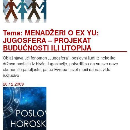
Tema: MENADŽERI O EX YU:
JUGOSFERA – PROJEKAT
BUDUĆNOSTI ILI UTOPIJA
Objašnjavajući fenomen „Jugosfera”, poslovni ljudi iz nekoliko
država nastalih iz bivše Jugoslavije, potvrdili su da su sve nove
ekonomije patuljaste, pa će Evropa i svet moći da nas vide
isključivo
20.12.2009