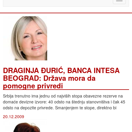
naviga
DRAGINJA ĐURIĆ, BANCA INTESA
BEOGRAD: Država mora da
pomogne privredi
Srbija trenutno ima jednu od najviših stopa obavezne rezerve na
domaće devizne izvore: 40 odsto na štednju stanovništva i čak 45
odsto na depozite privrede. Smanjenjem te stope, direktno bi
20.12.2009