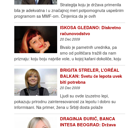
Strategija koju je država primenila
bila je adekvatna i u značajnoj meri potpomognuta uspešnim
programom sa MMF-om. Činjenica da je ovih
ISKOSA GLEDANO: Diskretno
računovodstvo
20 Dec 2009
Bivalo je pametnih urednika, pa
smo od političara tražili da nam
priznaju: koju boju najviše vole, u kojoj kafani dokoliče, koju
BRIGITA STRELER, L’ORÉAL
BALKAN: Svetu će lepota uvek
biti potrebna
20 Dec 2009
Ljudi su ovde izuzetno lepi,
pokazuju prirodnu zainteresovanost za lepotu i dobro su
informisani. Na primer, žena u Srbiji dosta polaže
DRAGINJA ĐURIĆ, BANCA
INTESA BEOGRAD: Država