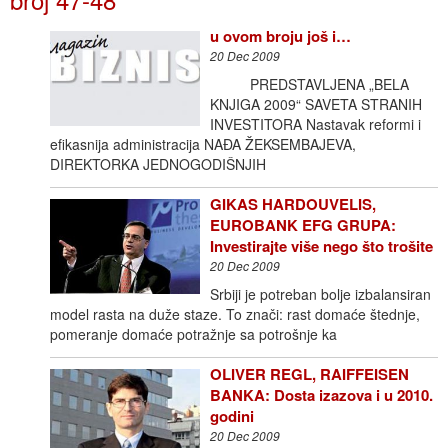
u ovom broju još i…
20 Dec 2009
PREDSTAVLJENA „BELA
KNJIGA 2009“ SAVETA STRANIH
INVESTITORA Nastavak reformi i
efikasnija administracija NAĐA ŽEKSEMBAJEVA,
DIREKTORKA JEDNOGODIŠNJIH
GIKAS HARDOUVELIS,
EUROBANK EFG GRUPA:
Investirajte više nego što trošite
20 Dec 2009
Srbiji je potreban bolje izbalansiran
model rasta na duže staze. To znači: rast domaće štednje,
pomeranje domaće potražnje sa potrošnje ka
OLIVER REGL, RAIFFEISEN
BANKA: Dosta izazova i u 2010.
godini
20 Dec 2009