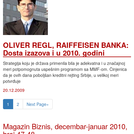
OLIVER REGL, RAIFFEISEN BANKA:
Dosta izazova i u 2010. godini
Strategija koju je država primenila bila je adekvatna i u značajnoj
meri potpomognuta uspešnim programom sa MMF-om. Činjenica
da je ovih dana poboljšan kreditni rejting Srbije, u velikoj meri
potvrđuje
20.12.2009
1
2
Next Page»
Magazin Biznis, decembar-januar 2010,
broj 47-48