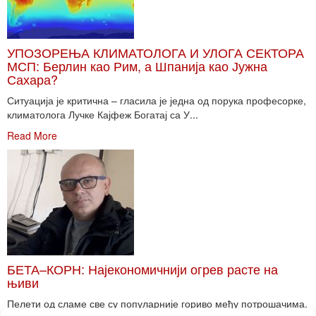
УПОЗОРЕЊА КЛИМАТОЛОГА И УЛОГА СЕКТОРА
МСП: Берлин као Рим, а Шпанија као Јужна
Сахара?
Ситуација је критична – гласила је једна од порука професорке,
климатолога Лучке Кајфеж Богатај са У...
Read More
БЕТА–КОРН: Најекономичнији огрев расте на
њиви
Пелети од сламе све су популарније гориво међу потрошачима.