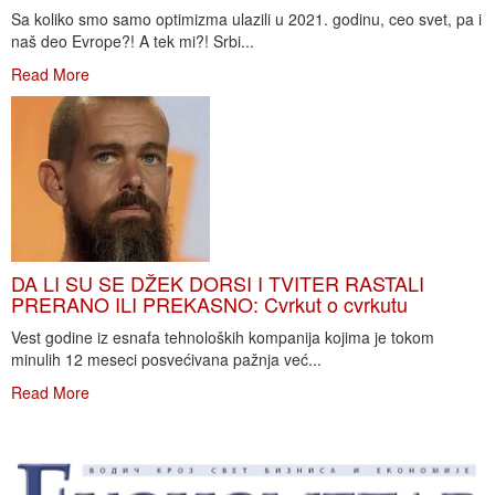
Sa koliko smo samo optimizma ulazili u 2021. godinu, ceo svet, pa i
naš deo Evrope?! A tek mi?! Srbi...
Read More
DA LI SU SE DŽEK DORSI I TVITER RASTALI
PRERANO ILI PREKASNO: Cvrkut o cvrkutu
Vest godine iz esnafa tehnoloških kompanija kojima je tokom
minulih 12 meseci posvećivana pažnja već...
Read More