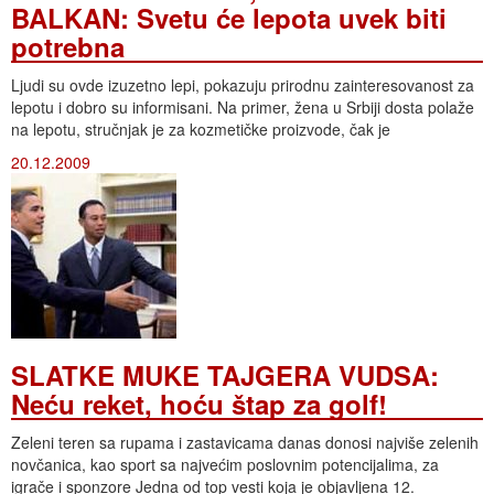
BALKAN: Svetu će lepota uvek biti
potrebna
Ljudi su ovde izuzetno lepi, pokazuju prirodnu zainteresovanost za
lepotu i dobro su informisani. Na primer, žena u Srbiji dosta polaže
na lepotu, stručnjak je za kozmetičke proizvode, čak je
20.12.2009
SLATKE MUKE TAJGERA VUDSA:
Neću reket, hoću štap za golf!
Zeleni teren sa rupama i zastavicama danas donosi najviše zelenih
novčanica, kao sport sa najvećim poslovnim potencijalima, za
igrače i sponzore Jedna od top vesti koja je objavljena 12.