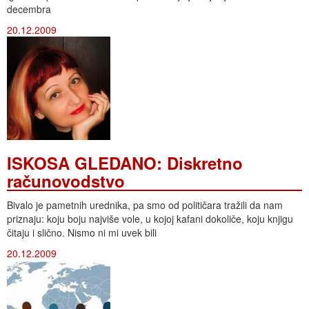
decembra
20.12.2009
ISKOSA GLEDANO: Diskretno
računovodstvo
Bivalo je pametnih urednika, pa smo od političara tražili da nam
priznaju: koju boju najviše vole, u kojoj kafani dokoliče, koju knjigu
čitaju i slično. Nismo ni mi uvek bili
20.12.2009