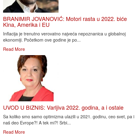
BRANIMIR JOVANOVIĆ: Motori rasta u 2022. biće
Kina, Amerika i EU
Inflacija je trenutno verovatno najveća nepoznanica u globalnoj
ekonomiji. Početkom ove godine je po...
Read More
UVOD U BIZNIS: Varljiva 2022. godina, a i ostale
Sa koliko smo samo optimizma ulazili u 2021. godinu, ceo svet, pa i
naš deo Evrope?! A tek mi?! Srbi...
Read More