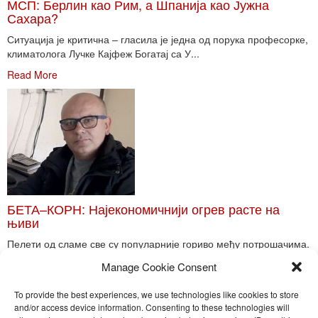
МСП: Берлин као Рим, а Шпанија као Јужна
Сахара?
Ситуација је критична – гласила је једна од порука професорке,
климатолога Лучке Кајфеж Богатај са У...
Read More
БЕТА–КОРН: Најекономичнији огрев расте на
њиви
Пелети од сламе све су популарније гориво међу потрошачима.
Главне препреке већoj производњи овог ог...
Manage Cookie Consent
Read More
To provide the best experiences, we use technologies like cookies to store
and/or access device information. Consenting to these technologies will