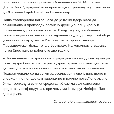
сопствени пословни пројекат. Основала сам 2014. фирму
„Нутри биос”, предузеће за производњу, трговину и услуге, каже
др Љиљана Бајић Бибић за Економетар.
Наша саговорница наглашава да је њена идеја била да
осмишљава и производи органску функционалну храну и
промовише здрав начин живота. Имајући у виду озбиљност
оваквог подухвата, везаног за здравље људи, др Бајић Бибић је
успоставила сарадњу са Институтом за броматологију
Фармацеутског факултета у Београду. На коначном стварању
нутри биос пакета рађено је две године.
– После великог истраживачког рада дошла сам до закључка да
пакет нутри биос мора својим нутри-фармаколошким дејством
да омогући успостављање оптималне равнотеже организма.
Подразумевало се да су ми за реализацију ове јединствене и
специфичне понуде функционалне и научно потврђене хране
била неопходна велика средства. Уложила сам сопствена
средства у овај подухват, при чему ми је супруг Небојша био
десна рука.
Опширније у штампаном издању