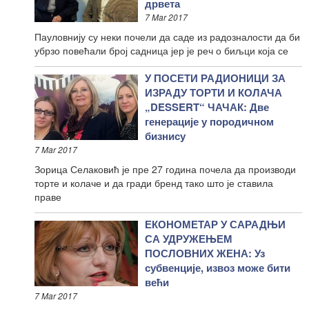
дрвета
7 Mar 2017
Пауловнију су неки почели да саде из радозналости да би
убрзо повећали број садница јер је реч о биљци која се
У ПОСЕТИ РАДИОНИЦИ ЗА
ИЗРАДУ ТОРТИ И КОЛАЧА
„DESSERT“ ЧАЧАК: Две
генерације у породичном
бизнису
7 Mar 2017
Зорица Селаковић је пре 27 година почела да производи
торте и колаче и да гради бренд тако што је ставила
праве
ЕКОНОМЕТАР У САРАДЊИ
СА УДРУЖЕЊЕМ
ПОСЛОВНИХ ЖЕНА: Уз
субвенције, извоз може бити
већи
7 Mar 2017