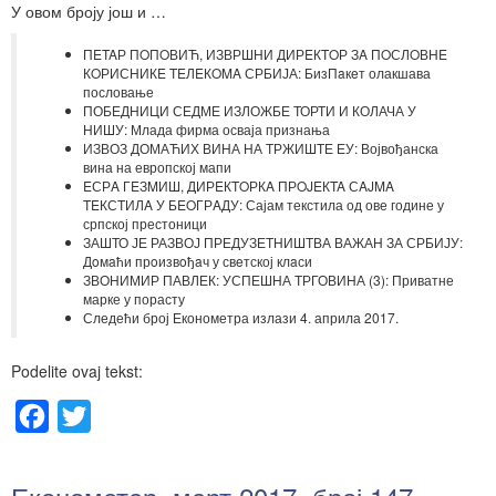
У овом броју још и …
ПETAР ПOПOВИЋ, ИЗВРШНИ ДИРEКTOР ЗA ПOСЛOВНE
КOРИСНИКE TEЛEКOMA СРБИЈА: БизПaкeт олакшава
пословање
ПОБЕДНИЦИ СЕДМЕ ИЗЛОЖБЕ ТОРТИ И КОЛАЧА У
НИШУ: Млада фирма осваја признања
ИЗВОЗ ДОМАЋИХ ВИНА НА ТРЖИШТЕ ЕУ: Војвођанска
вина на европској мапи
EСРA ГEЗMИШ, ДИРEКTOРКA ПРOJEКTA СAJMA
TEКСTИЛA У БEOГРAДУ: Сајам текстила од ове године у
српској престоници
ЗАШТО ЈЕ РАЗВОЈ ПРЕДУЗЕТНИШТВА ВАЖАН ЗА СРБИЈУ:
Дoмaћи прoизвoђaч у свeтској клaси
ЗВОНИМИР ПАВЛЕК: УСПЕШНА ТРГОВИНА (3): Приватне
марке у порасту
Следећи број Економетра излази 4. априла 2017.
Podelite ovaj tekst:
Facebook
Twitter