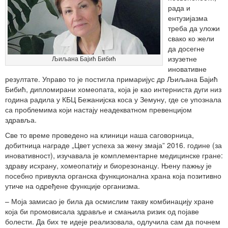
рада и
ентузијазма
треба да уложи
свако ко жели
да досегне
изузетне
Љиљана Бајић Бибић
иновативне
резултате. Управо то је постигла примаријус др Љиљана Бајић
Бибић, дипломирани хомеопата, која је као интерниста дуги низ
година радила у КБЦ Бежанијска коса у Земуну, где се упознала
са проблемима који настају неадекватном превенцијом
здравља.
Све то време проведено на клиници наша саговорница,
добитница награде „Цвет успеха за жену змаја” 2016. године (за
иновативност), изучавала је комплементарне медицинске гране:
здраву исхрану, хомеопатију и биорезонанцу. Њену пажњу је
посебно привукла органска функционална храна која позитивно
утиче на одређене функције организма.
– Моја замисао је била да осмислим такву комбинацију хране
која би промовисала здравље и смањила ризик од појаве
болести. Да бих те идеје реализовала, одлучила сам да почнем