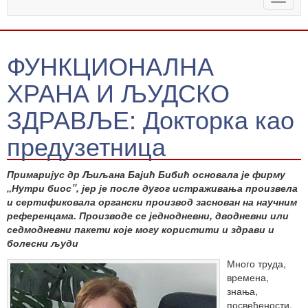
naviga
ФУНКЦИОНАЛНА
ХРАНА И ЉУДСКО
ЗДРАВЉЕ: Докторка као
предузетница
Примаријус др Љиљана Бајић Бибић основала је фирму
„Нутри биос”, јер је после дугог истраживања произвела
и сертификовала органски производ заснован на научним
референцама. Производе се једнодневни, дводневни или
седмодневни пакети које могу користити и здрави и
болесни људи
Много труда,
времена,
знања,
посвећености,