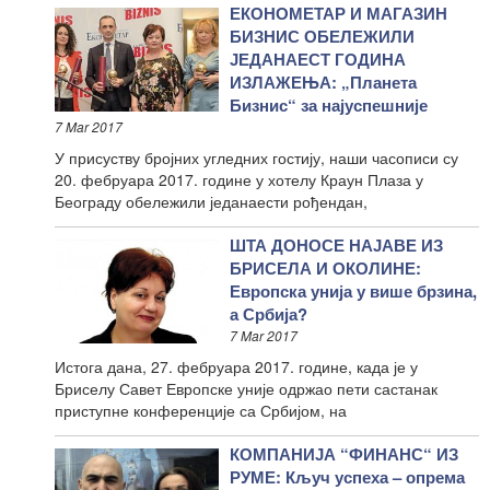
ЕКОНОМЕТАР И МАГАЗИН
БИЗНИС ОБЕЛЕЖИЛИ
ЈЕДАНАЕСТ ГОДИНА
ИЗЛАЖЕЊА: „Планета
Бизнис“ за најуспешније
7 Mar 2017
У присуству бројних угледних гостију, наши часописи су
20. фебруара 2017. године у хотелу Краун Плаза у
Београду обележили једанаести рођендан,
ШТА ДОНОСЕ НАЈАВЕ ИЗ
БРИСЕЛА И ОКОЛИНЕ:
Европска унија у више брзина,
а Србија?
7 Mar 2017
Истога дана, 27. фебруара 2017. године, када је у
Бриселу Савет Европске уније одржао пети састанак
приступне конференције са Србијом, на
КОМПАНИЈА “ФИНАНС“ ИЗ
РУМЕ: Кључ успеха – опрема