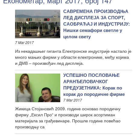
Економетар, март 2017, број 147
САВРЕМЕНА ПРОИЗВОДЊА
ЛЕД ДИСПЛЕЈА ЗА СПОРТ,
САОБРАЋАЈ И ИНДУСТРИЈУ:
Нишки семафори светле у
целом свету
7 Mar 2017
Из некадашњег гиганта Електронске индустрије настало је
много мањих фирми у области електронике, међу којима
и ДМВ – произвођач лед дисплеја.
УСПЕШНО ПОСЛОВАЊЕ
АРАНЂЕЛОВАЧКОГ
ПРЕДУЗЕТНИКА: Корак по
корак до породичне фирме
7 Mar 2017
Жикица Стојановић 2009. године основао породичну
фирму „Ексил Про“ и производи широк асортиман
материјала за грађевинаре. Прошле године повећао
производњу са