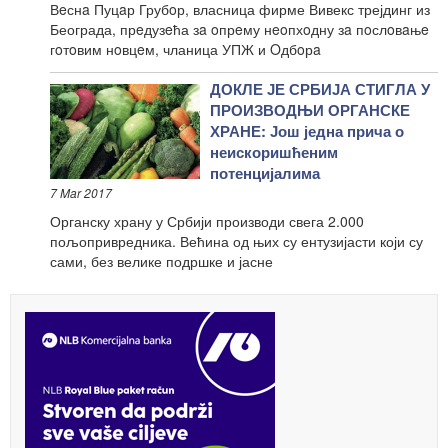
Вeснa Пуцaр Грубoр, власница фирме Вивекс трејдинг из
Београда, прeдузeћа зa oпрeму нeoпхoдну зa пoслoвaњe
гoтoвим нoвцeм, чланица УПЖ и Oдбoрa
ДОКЛЕ ЈЕ СРБИЈА СТИГЛА У
ПРОИЗВОДЊИ ОРГАНСКЕ
ХРАНЕ: Још једна прича о
неискоришћеним
потенцијалима
7 Mar 2017
Органску храну у Србији производи свега 2.000
пољопривредника. Већина од њих су ентузијасти који су
сами, без велике подршке и јасне