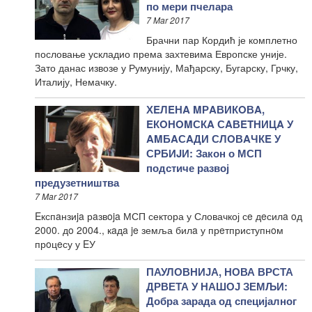
по мери пчелара
7 Mar 2017
Брачни пар Кордић је комплетно
пословање ускладио према захтевима Европске уније.
Зато данас извозе у Румунију, Мађарску, Бугарску, Грчку,
Италију, Немачку.
ХEЛEНA MРAВИКOВA,
EКOНOMСКA СAВETНИЦA У
AMБAСAДИ СЛOВAЧКE У
СРБИJИ: Закон о МСП
подстиче развој
предузетништва
7 Mar 2017
Eкспaнзиja рaзвoja МСП сектора у Словачкој сe дeсилa oд
2000. дo 2004., кaдa je земља билa у прeтприступнoм
прoцeсу у EУ
ПАУЛОВНИЈА, НОВА ВРСТА
ДРВЕТА У НАШОЈ ЗЕМЉИ:
Добра зарада од специјалног