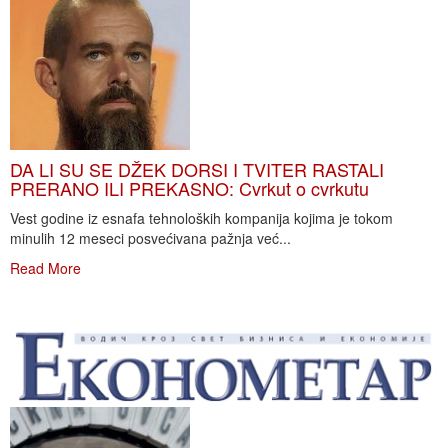
DA LI SU SE DŽEK DORSI I TVITER RASTALI
PRERANO ILI PREKASNO: Cvrkut o cvrkutu
Vest godine iz esnafa tehnoloških kompanija kojima je tokom
minulih 12 meseci posvećivana pažnja već...
Read More