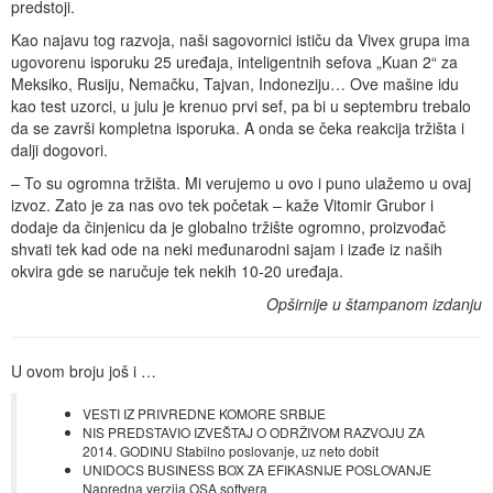
predstoji.
Kao najavu tog razvoja, naši sagovornici ističu da Vivex grupa ima
ugovorenu isporuku 25 uređaja, inteligentnih sefova „Kuan 2“ za
Meksiko, Rusiju, Nemačku, Tajvan, Indoneziju… Ove mašine idu
kao test uzorci, u julu je krenuo prvi sef, pa bi u septembru trebalo
da se završi kompletna isporuka. A onda se čeka reakcija tržišta i
dalji dogovori.
– To su ogromna tržišta. Mi verujemo u ovo i puno ulažemo u ovaj
izvoz. Zato je za nas ovo tek početak – kaže Vitomir Grubor i
dodaje da činjenicu da je globalno tržište ogromno, proizvođač
shvati tek kad ode na neki međunarodni sajam i izađe iz naših
okvira gde se naručuje tek nekih 10-20 uređaja.
Opširnije u štampanom izdanju
U ovom broju još i …
VESTI IZ PRIVREDNE KOMORE SRBIJE
NIS PREDSTAVIO IZVEŠTAJ O ODRŽIVOM RAZVOJU ZA
2014. GODINU Stabilno poslovanje, uz neto dobit
UNIDOCS BUSINESS BOX ZA EFIKASNIJE POSLOVANJE
Napredna verzija OSA softvera