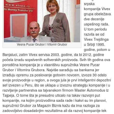
srpska
kompanija Vivex
grupa obeležava
dve decenije
uspešnog rada.
U tom periodu
razvila se od
Vivex Trejdinga
u Srbiji 1995.
Vesna Pucar Grubor i Vitomir Grubor
godine, potom u
Banjaluci, zatim Vivex servisa 2003. godine, da bi 2012. godine
počela izradu sopstvenih softverskih proizvoda. Svih tih godina ova
porodična kompanija je u vlasništvu supružnika Vesne Pucar
Grubor i Vitomira Grubora. Najviše sarađuju sa bankama jer
izrađuju opremu za poslovanje gotovim novcem, izvoze 30 odsto
svoje proizvodnje u region, a ovoga jula je prvi inteligentni depozitni
sef izvezen u Peru, što se uklapa u izvoznu strategiju kompanije i u
razvijanje partnerstva sa tajvanskom firmom Master Automodus iz
Tajpeja. O tome šta je presudno uticalo na takav razvojni put
kompanije, na kojim proizvodima sada rade i kakvi su im planovi,
supružnici Grubor za Magazin Biznis kažu da ima razloga za
zadovoljstvo dosadašnjim rezultatima ali da razvoj kompanije tek