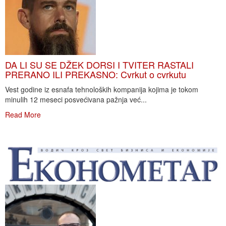
DA LI SU SE DŽEK DORSI I TVITER RASTALI
PRERANO ILI PREKASNO: Cvrkut o cvrkutu
Vest godine iz esnafa tehnoloških kompanija kojima je tokom
minulih 12 meseci posvećivana pažnja već...
Read More