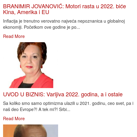
BRANIMIR JOVANOVIĆ: Motori rasta u 2022. biće
Kina, Amerika i EU
Inflacija je trenutno verovatno najveća nepoznanica u globalnoj
ekonomiji. Početkom ove godine je po...
Read More
UVOD U BIZNIS: Varljiva 2022. godina, a i ostale
Sa koliko smo samo optimizma ulazili u 2021. godinu, ceo svet, pa i
naš deo Evrope?! A tek mi?! Srbi...
Read More