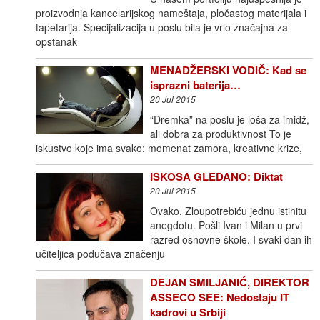
proizvodnja kancelarijskog nameštaja, pločastog materijala i
tapetarija. Specijalizacija u poslu bila je vrlo značajna za
opstanak
MENADŽERSKI VODIČ: Kad se
isprazni baterija…
20 Jul 2015
“Dremka” na poslu je loša za imidž,
ali dobra za produktivnost To je
iskustvo koje ima svako: momenat zamora, kreativne krize,
ISKOSA GLEDANO: Diktat
20 Jul 2015
Ovako. Zloupotrebiću jednu istinitu
anegdotu. Pošli Ivan i Milan u prvi
razred osnovne škole. I svaki dan ih
učiteljica podučava značenju
DEJAN SMILJANIĆ, DIREKTOR
ASSECO SEE: Nedostaju IT
kadrovi u Srbiji