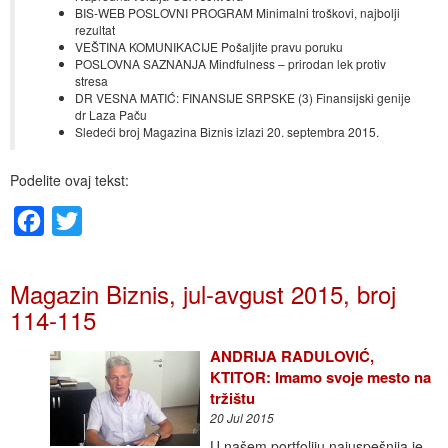
BIS-WEB POSLOVNI PROGRAM Minimalni troškovi, najbolji
rezultat
VEŠTINA KOMUNIKACIJE Pošaljite pravu poruku
POSLOVNA SAZNANJA Mindfulness – prirodan lek protiv
stresa
DR VESNA MATIĆ: FINANSIJE SRPSKE (3) Finansijski genije
dr Laza Paču
Sledeći broj Magazina Biznis izlazi 20. septembra 2015.
Podelite ovaj tekst:
Facebook
Twitter
Magazin Biznis, jul-avgust 2015, broj
114-115
ANDRIJA RADULOVIĆ,
KTITOR: Imamo svoje mesto na
tržištu
20 Jul 2015
U našem portfoliju najuspešnija je