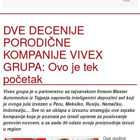
naviga
DVE DECENIJE
PORODIČNE
KOMPANIJE VIVEX
GRUPA: Ovo je tek
početak
Vivex grupa je u partnerstvu sa tajvanskom firmom Master
Automodus iz Tajpeja napravila inteligentni depozitni sef koji
je ovoga jula izvezen u Peru, Meksiko, Rusiju, Nemačku,
Indoneziju… Sve to se uklapa u izvoznu strategiju ove srpske
kompanije koja je poznata po izradi opreme za poslovanje
gotovim novcem, a za sada 30 odsto svoje proizvodnje izvozi
u region
Ove godine