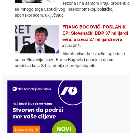
sezona i na samom kraju prodenulo
se mnogo toga uzbudljivog; naekonomskoj, političkoj i
sportskoj sceni, uključujući
FRANC BOGOVIČ, POSLANIK
EP: Slovenački BDP 37 milijardi
evra, a izvoz 27 milijardi evra
20 Jul 2015
Morate više da izvozite, ugledajte
se na Sloveniju, kaže Franc Bogovič i ocenjuje da su
sredstva koja Srbija dobija iz pretpristupnih