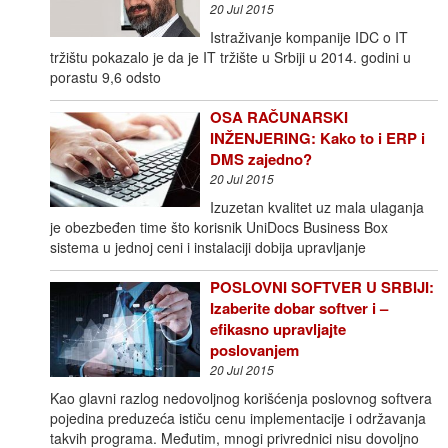
20 Jul 2015
Istraživanje kompanije IDC o IT
tržištu pokazalo je da je IT tržište u Srbiji u 2014. godini u
porastu 9,6 odsto
OSA RAČUNARSKI
INŽENJERING: Kako to i ERP i
DMS zajedno?
20 Jul 2015
Izuzetan kvalitet uz mala ulaganja
je obezbeđen time što korisnik UniDocs Business Box
sistema u jednoj ceni i instalaciji dobija upravljanje
POSLOVNI SOFTVER U SRBIJI:
Izaberite dobar softver i –
efikasno upravljajte
poslovanjem
20 Jul 2015
Kao glavni razlog nedovoljnog korišćenja poslovnog softvera
pojedina preduzeća ističu cenu implementacije i održavanja
takvih programa. Međutim, mnogi privrednici nisu dovoljno