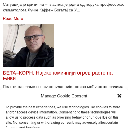
Ситуација је критична – гласила је једна од порука професорке,
климатолога Лучке Кајфеж Богатај са У...
Read More
БЕТА–КОРН: Најекономичнији огрев расте на
њиви
Пелети од сламе све су популарније гориво међу потрошачима.
Главне препреке већoj производњи овог ог...
Manage Cookie Consent
Read More
To provide the best experiences, we use technologies like cookies to store
and/or access device information. Consenting to these technologies will
allow us to process data such as browsing behavior or unique IDs on this
site. Not consenting or withdrawing consent, may adversely affect certain
Toggle
features and functions.