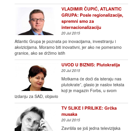
VLADIMIR ČUPIĆ, ATLANTIC
GRUPA: Posle regionalizacije,
spremni smo za
internacionalizaciju
20 Jul 2015
Atlantic Grupa je poznata po inovacijama, investiranju i
akvizicijama. Moramo biti inovativni, jer ako ne pomeramo
granice, ako se držimo istih
UVOD U BIZNIS: Plutokratija
20 Jul 2015
Motkama će doći da isteraju nas
plutokrate”, glasio je naslov teksta
koji je magazin Forbs, u svom
izdanju za SAD, objavio
TV SLIKE I PRILIKE: Grčka
musaka
20 Jul 2015
Završila se još jedna televizijska