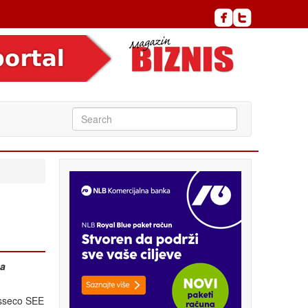
na
Asseco SEE