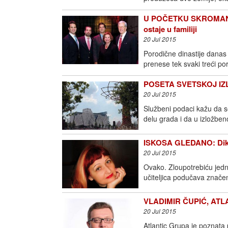
U POČETKU SKROMAN 
ostaje u familiji
20 Jul 2015
Porodične dinastije danas
prenese tek svaki treći po
POSETA SVETSKOJ IZLO
20 Jul 2015
Službeni podaci kažu da s
delu grada i da u izložben
ISKOSA GLEDANO: Dik
20 Jul 2015
Ovako. Zloupotrebiću jednu
učiteljica podučava znače
VLADIMIR ČUPIĆ, ATLANT
20 Jul 2015
Atlantic Grupa je poznata p