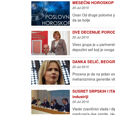
MESEČNI HOROSKOP ZA 
20 Jul 2015
Ovan Od druge polovine j
da se bolje
DVE DECENIJE PORODI
20 Jul 2015
Vivex grupa je u partners
depozitni sef koji je ovoga
DANKA SELIĆ, BEOGRADS
20 Jul 2015
Procena je da na jedan evr
mehanizmima generiše viš
SUSRET SRPSKIH I ITA
industriji
20 Jul 2015
Visoki zvaničnici vlada i di
preduzeća dve zemlje, oku