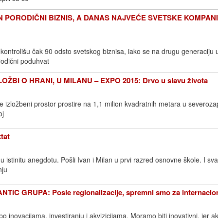
PORODIČNI BIZNIS, A DANAS NAJVEĆE SVETSKE KOMPANIJ
 kontrolišu čak 90 odsto svetskog biznisa, iako se na drugu generaciju
rodični poduhvat
ŽBI O HRANI, U MILANU – EXPO 2015: Drvo u slavu života
e izložbeni prostor prostire na 1,1 milion kvadratnih metara u severo
oj
tat
 istinitu anegdotu. Pošli Ivan i Milan u prvi razred osnovne škole. I sva
nju
IC GRUPA: Posle regionalizacije, spremni smo za internacion
o inovacijama, investiranju i akvizicijama. Moramo biti inovativni, jer a