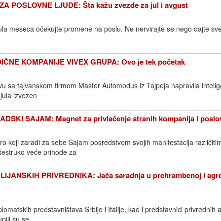
POSLOVNE LJUDE: Šta kažu zvezde za jul i avgust
ula meseca očekujte promene na poslu. Ne nervirajte se nego dajte sv
ČNE KOMPANIJE VIVEX GRUPA: Ovo je tek početak
tvu sa tajvanskom firmom Master Automodus iz Tajpeja napravila intelig
 jula izvezen
KI SAJAM: Magnet za privlačenje stranih kompanija i poslovn
o koji zaradi za sebe Sajam posredstvom svojih manifestacija različiti
estruko veće prihode za
LIJANSKIH PRIVREDNIKA: Jača saradnja u prehrambenoj i agr
plomatskih predstavništava Srbije i Italije, kao i predstavnici privrednih a
pili su se