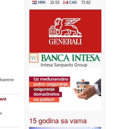
stvarene
ent
tu
15 godina sa vama