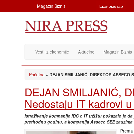
Magazin Biznis
Економетар
Vesti iz ekonomije
Aktuelno
Magazin Biznis
Početna
»
DEJAN SMILJANIĆ, DIREKTOR ASSECO SEE:
DEJAN SMILJANIĆ, 
Nedostaju IT kadrovi u 
Istraživanje kompanije IDC o IT tržištu pokazalo je da 
prethodnu godinu, a kompanija Asseco SEE zauzima 
Prema n