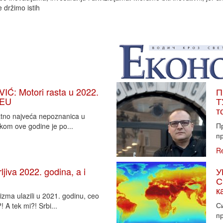
 držimo istih
: Motori rasta u 2022.
П
 EU
Т
т
vatno najveća nepoznanica u
П
tkom ove godine je po...
пр
R
iva 2022. godina, a i
У
С
к
zma ulazili u 2021. godinu, ceo
Си
 A tek mi?! Srbi...
пр