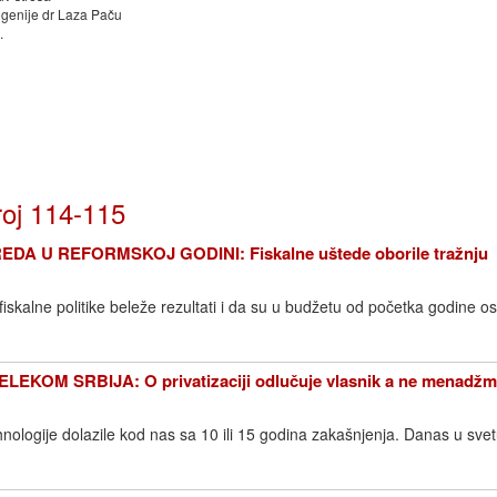
genije dr Laza Paču
.
roj 114-115
A U REFORMSKOJ GODINI: Fiskalne uštede oborile tražnju
skalne politike beleže rezultati i da su u budžetu od početka godine o
KOM SRBIJA: O privatizaciji odlučuje vlasnik a ne menadžm
nologije dolazile kod nas sa 10 ili 15 godina zakašnjenja. Danas u sve