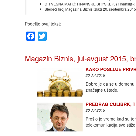
DR VESNA MATIĆ: FINANSIJE SRPSKE (3) Finansijski 
Sledeći broj Magazina Biznis izlazi 20. septembra 2015
Podelite ovaj tekst:
Facebook
Twitter
Magazin Biznis, jul-avgust 2015, b
KAKO POSLUJE PRIVRED
20 Jul 2015
Dobro je da se u domenu fi
značajne uštede,
PREDRAG ĆULIBRK, TELE
20 Jul 2015
Prošlo je vreme kad su teh
telekomunikacija sve stiže