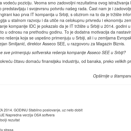
 vodeću poziciju. Veoma smo zadovoljni rezultatima ovog istraživanja k
 predstavljaju i svojevrsnu potvrdu našeg rada. Čast nam je i zadovoljs
girani kao prva IT kompanija u Srbiji, s obzirom na to da je tržište inf
gija u stalnom razvoju i da utiče na celokupnu privredu i ekonomiju zem
vanje kompanije IDC je pokazalo da je IT tržište u Srbiji u 2014. godini 
sto u odnosu na prethodnu godinu. To je dodatna motivacija da nastav
mo rešenja koja se uspešno primenjuju u Srbiji, ali i u zemljama Evropsk
jan Smiljanić, direktor Asseco SEE, u razgovoru za Magazin Biznis.
e sve primenjuju softverska rešenja kompanije Asseco SEE u Srbiji?
 pokreću čitavu domaću finansijsku industriju, od banaka, preko velikih 
Opširnije u štampan
14. GODINU Stabilno poslovanje, uz neto dobit
Napredna verzija OSA softvera
lji rezultat
v stresa