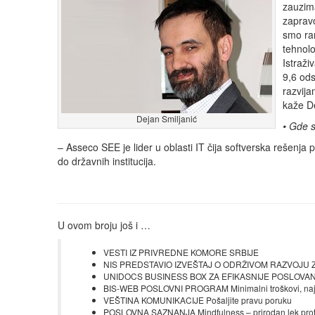
zauzima
zapravo
smo ran
tehnolo
Istraži
9,6 od
razvija
kaže De
Dejan Smiljanić
• Gde s
– Asseco SEE je lider u oblasti IT čija softverska rešenja
do državnih institucija.
U ovom broju još i …
VESTI IZ PRIVREDNE KOMORE SRBIJE
NIS PREDSTAVIO IZVEŠTAJ O ODRŽIVOM RAZVOJU ZA 20
UNIDOCS BUSINESS BOX ZA EFIKASNIJE POSLOVANJE 
BIS-WEB POSLOVNI PROGRAM Minimalni troškovi, najbo
VEŠTINA KOMUNIKACIJE Pošaljite pravu poruku
POSLOVNA SAZNANJA Mindfulness – prirodan lek proti