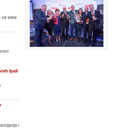
e od sebe
entni
ih ljudi
m
o
socijacija i