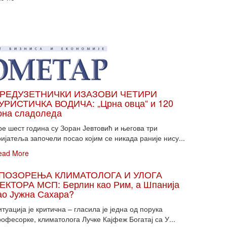
РЕДУЗЕТНИЧКИ ИЗАЗОВИ ЧЕТИРИ
УРИСТИЧКА ВОДИЧА: „Црна овца“ и 120
она сладоледа
ре шест година су Зоран Јевтовић и његова три
ијатеља започели посао којим се никада раније нису...
ead More
ПОЗОРЕЊА КЛИМАТОЛОГА И УЛОГА
ЕКТОРА МСП: Берлин као Рим, а Шпанија
ао Јужна Сахара?
туација је критична – гласила је једна од порука
офесорке, климатолога Лучке Кајфеж Богатај са У...