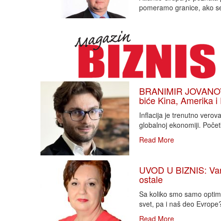
pomeramo granice, ako se
BRANIMIR JOVANOVIĆ
biće Kina, Amerika i
Inflacija je trenutno vero
globalnoj ekonomiji. Poče
Read More
UVOD U BIZNIS: Varlj
ostale
Sa koliko smo samo optimi
svet, pa i naš deo Evrope?!
Read More