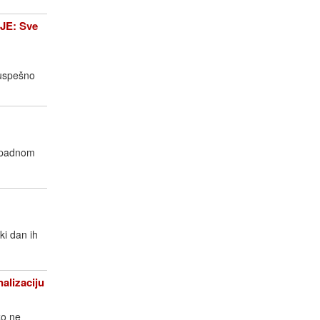
E: Sve
 uspešno
zapadnom
ki dan ih
alizaciju
ko ne