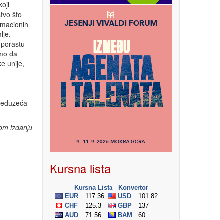
oji
tvo što
ormacionih
lje.
u porastu
imo da
e unije,
preduzeća,
om izdanju
Kursna lista