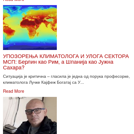
УПОЗОРЕЊА КЛИМАТОЛОГА И УЛОГА СЕКТОРА
МСП: Берлин као Рим, а Шпанија као Јужна
Сахара?
Ситуација је критична – гласила је једна од порука професорке,
климатолога Лучке Кајфеж Богатај са У...
Read More