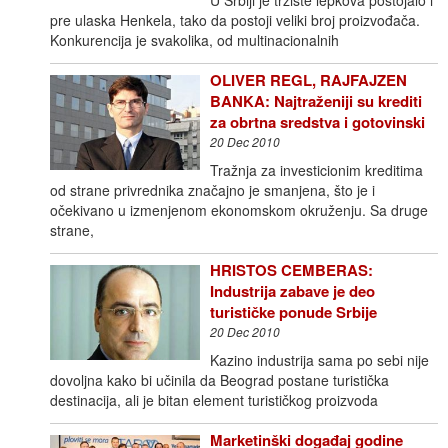
pre ulaska Henkela, tako da postoji veliki broj proizvođača.
Konkurencija je svakolika, od multinacionalnih
OLIVER REGL, RAJFAJZEN
BANKA: Najtraženiji su krediti
za obrtna sredstva i gotovinski
20 Dec 2010
Tražnja za investicionim kreditima
od strane privrednika značajno je smanjena, što je i
očekivano u izmenjenom ekonomskom okruženju. Sa druge
strane,
HRISTOS CEMBERAS:
Industrija zabave je deo
turističke ponude Srbije
20 Dec 2010
Kazino industrija sama po sebi nije
dovoljna kako bi učinila da Beograd postane turistička
destinacija, ali je bitan element turističkog proizvoda
Marketinški događaj godine