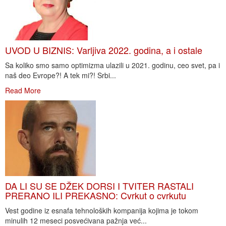
UVOD U BIZNIS: Varljiva 2022. godina, a i ostale
Sa koliko smo samo optimizma ulazili u 2021. godinu, ceo svet, pa i
naš deo Evrope?! A tek mi?! Srbi...
Read More
DA LI SU SE DŽEK DORSI I TVITER RASTALI
PRERANO ILI PREKASNO: Cvrkut o cvrkutu
Vest godine iz esnafa tehnoloških kompanija kojima je tokom
minulih 12 meseci posvećivana pažnja već...