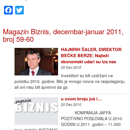
Facebook
Twitter
Magazin Biznis, decembar-januar 2011,
broj 59-60
HAJNRIH ŠALER, DIREKTOR
BEČKE BERZE: Najteži
ekonomski udari su iza nas
20 Dec 2010
Investitori su bili uzdržani na
početku 2010. godine. Bilo je mnogo novca na raspolaganju,
ali oni nisu bili spremni da ga
u ovom broju još i…
20 Dec 2010
KOMPANIJA JAFFA
POZITIVNO POSLOVALA U 2010.
GODINI U 2011. godini – 11.000
tona slatkiša SVEČANO