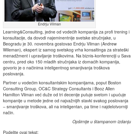
Endrju Vilman
Learning&Consulting, jedne od vodećih kompanija za profi trening i
konsultacije, da dovodi najeminentnije svetske stručnjake, u
Beogradu je 30. novembra gostovao Endrju Vilman (Andrew
Wileman), ekspert iz samog svetskog vrha konsaltinga za strateški
menadžment i upravljanje troškovima. Na biznis-konferenciji u Sava
centru, pred oko 150 mladih stručnjaka iz domaćih kompanija,
govorio je o načinima inteligentnog smanjivanja troškova
poslovanja.
Partner u vodećim konsultantskim kompanijama, poput Boston
Consulting Group, OC&C Strategy Consultants i Booz Allen
Hamilton Vilman već duže od tri decenije putuje svetom i upućuje
kompanije u metode jedne od najvažnijih stavki svakog poslovanja
– smanjivanje troškova, ali na inteligentan, pa time i najdelotvorniji
način.
Opširnije u štampanom izdanju
Podelite ovaj tekst: