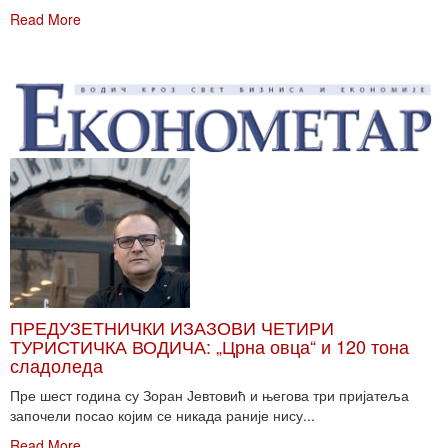
Read More
ПРЕДУЗЕТНИЧКИ ИЗАЗОВИ ЧЕТИРИ
ТУРИСТИЧКА ВОДИЧА: „Црна овца“ и 120 тона
сладоледа
Пре шест година су Зоран Јевтовић и његова три пријатеља
започели посао којим се никада раније нису...
Read More