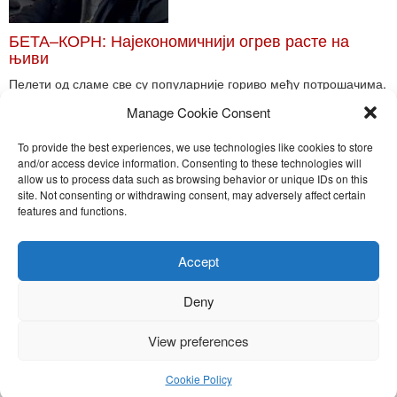
БЕТА–КОРН: Најекономичнији огрев расте на
њиви
Пелети од сламе све су популарније гориво међу потрошачима.
Главне препреке већoj производњи овог ог...
Manage Cookie Consent
Read More
To provide the best experiences, we use technologies like cookies to store
and/or access device information. Consenting to these technologies will
allow us to process data such as browsing behavior or unique IDs on this
site. Not consenting or withdrawing consent, may adversely affect certain
Toggle
features and functions.
naviga
Nira Press d.o.o.
Accept
Sadržaj ovog sajta je zakonom zaštićena intelektualna svojina
preduzeća NiraPress d.o.o. Svako neovlašćeno korišćenje,
Deny
kopiranje, objavljivanje celine ili delova bilo kog proizvoda NiraPress
d.o.o. je kažnjivo po zakonu.
View preferences
Cookie Policy