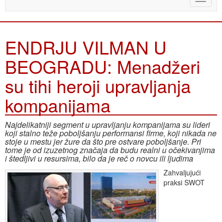
naviga
ENDRJU VILMAN U
BEOGRADU: Menadžeri
su tihi heroji upravljanja
kompanijama
Najdelikatniji segment u upravljanju kompanijama su lideri
koji stalno teže poboljšanju performansi firme, koji nikada ne
stoje u mestu jer žure da što pre ostvare poboljšanje. Pri
tome je od izuzetnog značaja da budu realni u očekivanjima
i štedljivi u resursima, bilo da je reč o novcu ili ljudima
Zahvaljujući
praksi SWOT