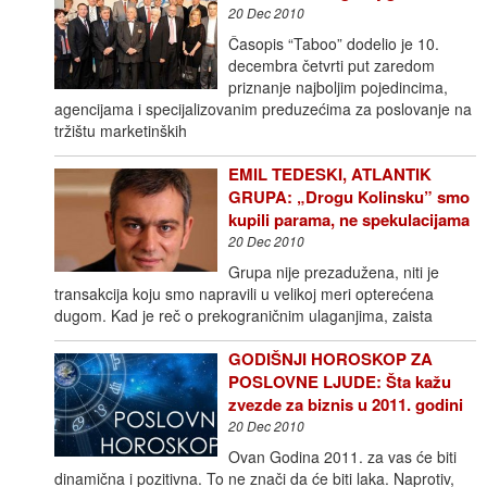
20 Dec 2010
Časopis “Taboo” dodelio je 10.
decembra četvrti put zaredom
priznanje najboljim pojedincima,
agencijama i specijalizovanim preduzećima za poslovanje na
tržištu marketinških
EMIL TEDESKI, ATLANTIK
GRUPA: „Drogu Kolinsku” smo
kupili parama, ne spekulacijama
20 Dec 2010
Grupa nije prezadužena, niti je
transakcija koju smo napravili u velikoj meri opterećena
dugom. Kad je reč o prekograničnim ulaganjima, zaista
GODIŠNJI HOROSKOP ZA
POSLOVNE LJUDE: Šta kažu
zvezde za biznis u 2011. godini
20 Dec 2010
Ovan Godina 2011. za vas će biti
dinamična i pozitivna. To ne znači da će biti laka. Naprotiv,