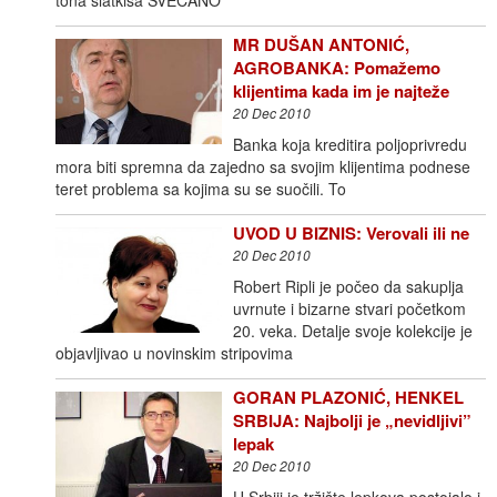
MR DUŠAN ANTONIĆ,
AGROBANKA: Pomažemo
klijentima kada im je najteže
20 Dec 2010
Banka koja kreditira poljoprivredu
mora biti spremna da zajedno sa svojim klijentima podnese
teret problema sa kojima su se suočili. To
UVOD U BIZNIS: Verovali ili ne
20 Dec 2010
Robert Ripli je počeo da sakuplja
uvrnute i bizarne stvari početkom
20. veka. Detalje svoje kolekcije je
objavljivao u novinskim stripovima
GORAN PLAZONIĆ, HENKEL
SRBIJA: Najbolji je „nevidljivi”
lepak
20 Dec 2010
U Srbiji je tržište lepkova postojalo i