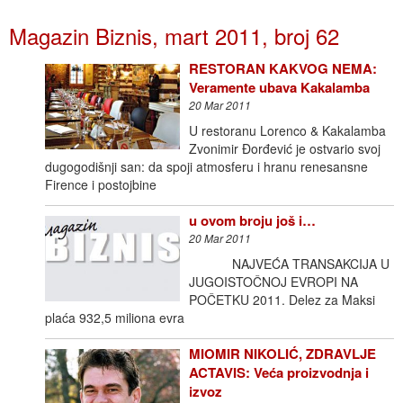
Magazin Biznis, mart 2011, broj 62
RESTORAN KAKVOG NEMA:
Veramente ubava Kakalamba
20 Mar 2011
U restoranu Lorenco & Kakalamba
Zvonimir Đorđević je ostvario svoj
dugogodišnji san: da spoji atmosferu i hranu renesansne
Firence i postojbine
u ovom broju još i…
20 Mar 2011
NAJVEĆA TRANSAKCIJA U
JUGOISTOČNOJ EVROPI NA
POČETKU 2011. Delez za Maksi
plaća 932,5 miliona evra
MIOMIR NIKOLIĆ, ZDRAVLJE
ACTAVIS: Veća proizvodnja i
izvoz