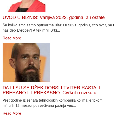
UVOD U BIZNIS: Varljiva 2022. godina, a i ostale
Sa koliko smo samo optimizma ulazili u 2021. godinu, ceo svet, pa i
naš deo Evrope?! A tek mi?! Srbi...
Read More
DA LI SU SE DŽEK DORSI I TVITER RASTALI
PRERANO ILI PREKASNO: Cvrkut o cvrkutu
Vest godine iz esnafa tehnoloških kompanija kojima je tokom
minulih 12 meseci posvećivana pažnja već...
Read More