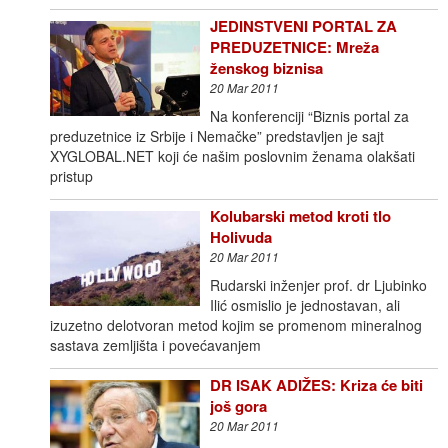
JEDINSTVENI PORTAL ZA
PREDUZETNICE: Mreža
ženskog biznisa
20 Mar 2011
Na konferenciji “Biznis portal za
preduzetnice iz Srbije i Nemačke” predstavljen je sajt
XYGLOBAL.NET koji će našim poslovnim ženama olakšati
pristup
Kolubarski metod kroti tlo
Holivuda
20 Mar 2011
Rudarski inženjer prof. dr Ljubinko
Ilić osmislio je jednostavan, ali
izuzetno delotvoran metod kojim se promenom mineralnog
sastava zemljišta i povećavanjem
DR ISAK ADIŽES: Kriza će biti
još gora
20 Mar 2011