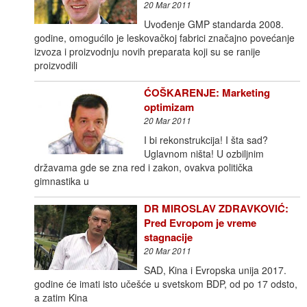
20 Mar 2011
Uvođenje GMP standarda 2008.
godine, omogućilo je leskovačkoj fabrici značajno povećanje
izvoza i proizvodnju novih preparata koji su se ranije
proizvodili
ĆOŠKARENJE: Marketing
optimizam
20 Mar 2011
I bi rekonstrukcija! I šta sad?
Uglavnom ništa! U ozbiljnim
državama gde se zna red i zakon, ovakva politička
gimnastika u
DR MIROSLAV ZDRAVKOVIĆ:
Pred Evropom je vreme
stagnacije
20 Mar 2011
SAD, Kina i Evropska unija 2017.
godine će imati isto učešće u svetskom BDP, od po 17 odsto,
a zatim Kina