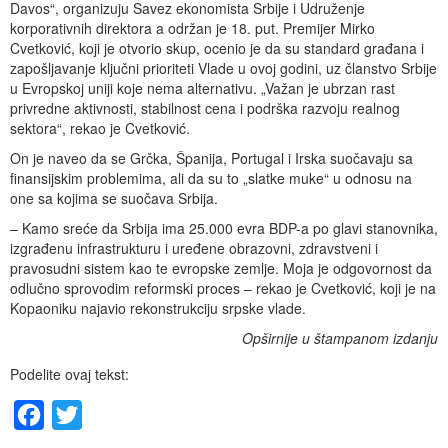
Davos“, organizuju Savez ekonomista Srbije i Udruženje
korporativnih direktora a održan je 18. put. Premijer Mirko
Cvetković, koji je otvorio skup, ocenio je da su standard građana i
zapošljavanje ključni prioriteti Vlade u ovoj godini, uz članstvo Srbije
u Evropskoj uniji koje nema alternativu. „Važan je ubrzan rast
privredne aktivnosti, stabilnost cena i podrška razvoju realnog
sektora“, rekao je Cvetković.
On je naveo da se Grčka, Španija, Portugal i Irska suočavaju sa
finansijskim problemima, ali da su to „slatke muke“ u odnosu na
one sa kojima se suočava Srbija.
– Kamo sreće da Srbija ima 25.000 evra BDP-a po glavi stanovnika,
izgrađenu infrastrukturu i uređene obrazovni, zdravstveni i
pravosudni sistem kao te evropske zemlje. Moja je odgovornost da
odlučno sprovodim reformski proces – rekao je Cvetković, koji je na
Kopaoniku najavio rekonstrukciju srpske vlade.
Opširnije u štampanom izdanju
Podelite ovaj tekst:
Facebook
Twitter