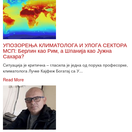
УПОЗОРЕЊА КЛИМАТОЛОГА И УЛОГА СЕКТОРА
МСП: Берлин као Рим, а Шпанија као Јужна
Сахара?
Ситуација је критична – гласила је једна од порука професорке,
климатолога Лучке Кајфеж Богатај са У...
Read More