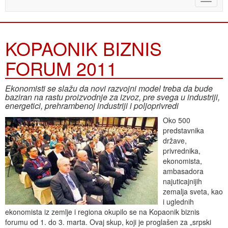
naviga
KOPAONIK BIZNIS
FORUM 2011
Ekonomisti se slažu da novi razvojni model treba da bude
baziran na rastu proizvodnje za izvoz, pre svega u industriji,
energetici, prehrambenoj industriji i poljoprivredi
Oko 500
predstavnika
države,
privrednika,
ekonomista,
ambasadora
najuticajnijih
zemalja sveta, kao
i uglednih
ekonomista iz zemlje i regiona okupilo se na Kopaonik biznis
forumu od 1. do 3. marta. Ovaj skup, koji je proglašen za „srpski