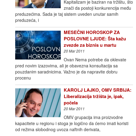
Kapitalizam je baziran na tržištu, što
znači da postoji konkurencija među
preduzećima. Sada je taj sistem uveden unutar samih
preduzeća, i
MESEČNI HOROSKOP ZA
POSLOVNE LJUDE: Šta kažu
zvezde za biznis u martu
20 Mar 2011
Ovan Nema potrebe da oklevate
pred novim izazovima, ali je obavezna konsultacija sa
pouzdanim saradnicima. Važno je da napravite dobru
procenu
KAROLJ LAJKO, OMV SRBIJA:
Liberalizacija tržišta je, ipak,
počela
20 Mar 2011
OMV grupacija ima proizvodne
kapacitete u regionu i stoga je logično da ćemo imati koristi
od režima slobodnog uvoza naftnih derivata,