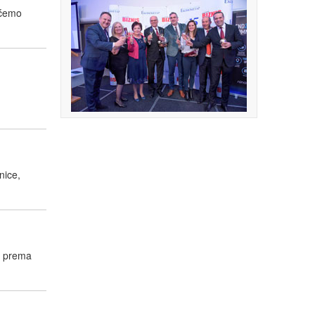
ćemo
nice,
 i prema