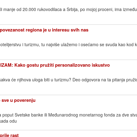
kli manje od 20.000 rukovodilaca a Srbija, po mojoj proceni, ima između
vezanost regiona je u interesu svih nas
otelijerstvu i turizmu, tu najviše ulažemo i osećamo se svuda kao kod ku
AM: Kako gostu pružiti personalizovano iskustvo
i i kakva će njihova uloga biti u turizmu? Deo odgovora na ta pitanja pruži
e sve u poverenju
ma poput Svetske banke ili Međunarodnog monetarnog fonda za dve stva
 kada odu
rile rast