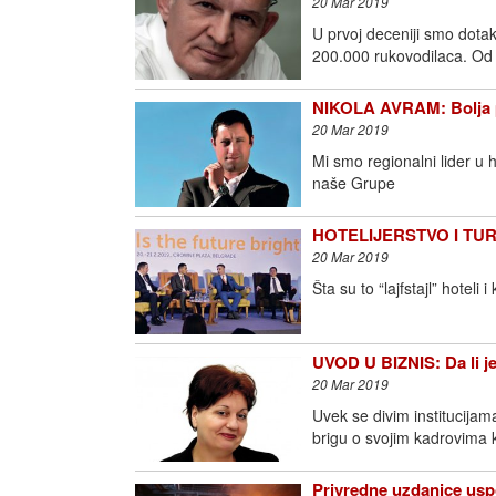
20 Mar 2019
U prvoj deceniji smo dota
200.000 rukovodilaca. Od
NIKOLA AVRAM: Bolja po
20 Mar 2019
Mi smo regionalni lider u h
naše Grupe
HOTELIJERSTVO I TURIZ
20 Mar 2019
Šta su to “lajfstajl” hotel
UVOD U BIZNIS: Da li j
20 Mar 2019
Uvek se divim institucija
brigu o svojim kadrovima
Privredne uzdanice uspo