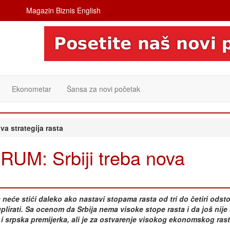
Magazin Biznis English
Ekonometar
Šansa za novi početak
a strategija rasta
M: Srbiji treba nova
neće stići daleko ako nastavi stopama rasta od tri do četiri odst
duplirati. Sa ocenom da Srbija nema visoke stope rasta i da još nij
se i srpska premijerka, ali je za ostvarenje visokog ekonomskog ras