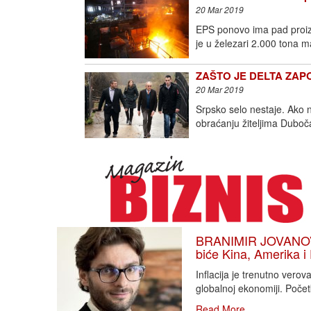
20 Mar 2019
EPS ponovo ima pad proizv
je u železari 2.000 tona 
ZAŠTO JE DELTA ZAPO
20 Mar 2019
Srpsko selo nestaje. Ako
obraćanju žiteljima Duboc
BRANIMIR JOVANOVIĆ
biće Kina, Amerika i
Inflacija je trenutno vero
globalnoj ekonomiji. Poče
Read More