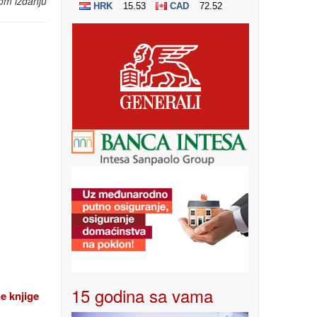
om izdanju
15 godina sa vama
e knjige