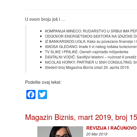
U ovom broju još i …
KOMPANIJA MINECO: RUDARSTVO U SRBIJI IMA PERSPEKTI
ODGOVOR ENERGETSKOG SEKTORA NA IZAZOVE DIGITAL
IZ BANKARSKOG UGLA: Kako su povezane finansije i lic
ISKOSA GLEDANO: Imate li vi nekog rođaka funkcione
TV SLIKE I PRILIKE: Osmeh najmlađe milijarderke
DIGITALNI VODIČ: Savitljivi telefoni – nužnost ili prestiž
NICOLAS HORKY, PARTNER U SNH CONSULTING: Srbiji 
Sledeći broj Magazina Biznis izlazi 20. aprila 2019.
Podelite ovaj tekst:
Facebook
Twitter
Magazin Biznis, mart 2019, broj 1
REVIZIJA I RAČUNOVODS
20 Mar 2019