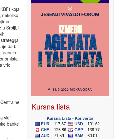
(KBF) koja
, nekoliko
njima
 Srbiji, i
vih
strategija
̌nje da bi
a panela i
konomista
a vrlo
 Centralne
Kursna lista
a vidi
etske banke