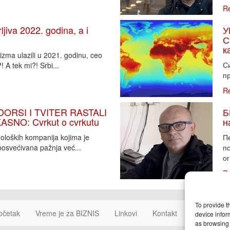
R
iva 2022. godina, a i
У
С
к
zma ulazili u 2021. godinu, ceo
Си
 A tek mi?! Srbi...
пр
R
DORSI I TVITER RASTALI
Б
SNO: Cvrkut o cvrkutu
н
noloških kompanija kojima je
П
osvećivana pažnja već...
п
ог
R
To provide t
očetak
Vreme je za BIZNIS
Linkovi
Kontakt
Cookie Poli
device infor
as browsing 