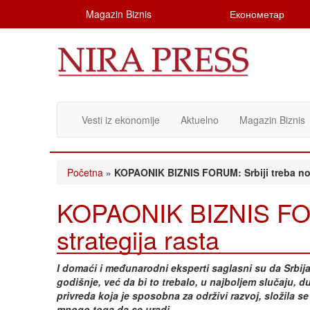
Magazin Biznis
Економетар
Vesti iz ekonomije
Aktuelno
Magazin Biznis
Početna
»
KOPAONIK BIZNIS FORUM: Srbiji treba nov
KOPAONIK BIZNIS FORU
strategija rasta
I domaći i međunarodni eksperti saglasni su da Srbija 
godišnje, već da bi to trebalo, u najboljem slučaju, 
privreda koja je sposobna za održivi razvoj, složila 
mnogo toga da se uradi