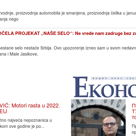
odnje, proizvodnja automobila je smanjena, proizvodnja čelika u janu
manja nego
ČELA PROJEKAT „NAŠE SELO“: Ne vrede nam zadruge bez z
 nestane selo nestaće Srbija. Ovo upozorenje izneo sam u svom nedav
̌ana i Male Jasikove,
: Motori rasta u 2022.
П
 EU
Т
т
vatno najveća nepoznanica u
П
tkom ove godine je po...
пр