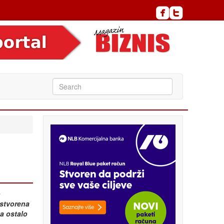
o
e stvorena
ta ostalo