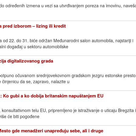
lo do određenih izmena u vezi sa utvrđivanjem poreza na imovinu, naveš
̌a pred izborom – lizing ili kredit
a od 22. do 31. biće održan Međunarodni salon automobila, najstariji i
nalni događaj u sektoru automobilske
ija digitalizovanog grada
, potpuno očuvanom srednjovekovnom gradskom jezgru estonske presto
 činjenicu da se, zapravo, nalazite u
o gubi a ko dobija britanskim napuštanjem EU
konsultativnom telu EU, pripremljeno je istraživanje o uticaju Bregzita
iše će biti pogođene
esto gde menadžeri unapređuju sebe, ali i druge