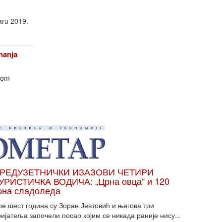
aru 2019.
nanja
nom
РЕДУЗЕТНИЧКИ ИЗАЗОВИ ЧЕТИРИ
УРИСТИЧКА ВОДИЧА: „Црна овца“ и 120
она сладоледа
ре шест година су Зоран Јевтовић и његова три
ијатеља започели посао којим се никада раније нису...