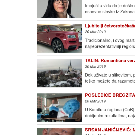
Imajući u vidu da je doš
osnovne stavke iz Zakona
Ljubitelji četvorotočkas
20 Mar 2019
Tradicionalno, i ovog mart
najreprezentativniji regio
TALIN: Romantična verz
20 Mar 2019
Dok uživate u slikovitom
teško možete da razumete
POSLEDICE BREGZITA: K
20 Mar 2019
U Komitetu regiona (CoR), 
dobijenim rezultatima, najv
SRĐAN JANIĆIJEVIĆ: M