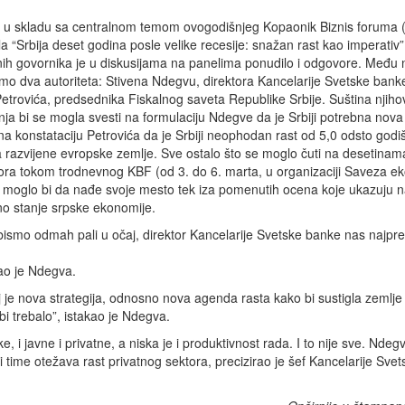
 u skladu sa centralnom temom ovogodišnjeg Kopaonik Biznis foruma 
ila “Srbija deset godina posle velike recesije: snažan rast kao imperativ”
nih govornika je u diskusijama na panelima ponudilo i odgovore. Među 
mo dva autoriteta: Stivena Ndegvu, direktora Kancelarije Svetske banke u
etrovića, predsednika Fiskalnog saveta Republike Srbije. Suština njiho
nja bi se mogla svesti na formulaciju Ndegve da je Srbiji potrebna nova 
 na konstataciju Petrovića da je Srbiji neophodan rast od 5,0 odsto godis
a razvijene evropske zemlje. Sve ostalo što se moglo čuti na desetinam
ora tokom trodnevnog KBF (od 3. do 6. marta, u organizaciji Saveza e
, moglo bi da nađe svoje mesto tek iza pomenutih ocena koje ukazuju n
no stanje srpske ekonomije.
ismo odmah pali u očaj, direktor Kancelarije Svetske banke nas najpre
kao je Ndegva.
j je nova strategija, odnosno nova agenda rasta kako bi sustigla zemlje
 bi trebalo”, istakao je Ndegva.
e, i javne i privatne, a niska je i produktivnost rada. I to nije sve. Ndegv
 i time otežava rast privatnog sektora, precizirao je šef Kancelarije Sv