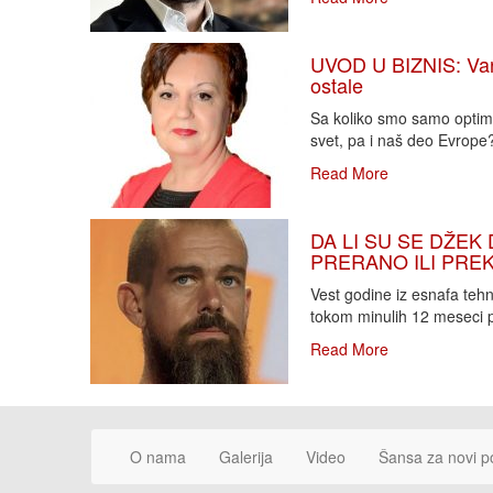
UVOD U BIZNIS: Varlj
ostale
Sa koliko smo samo optimi
svet, pa i naš deo Evrope?!
Read More
DA LI SU SE DŽEK 
PRERANO ILI PREKA
Vest godine iz esnafa teh
tokom minulih 12 meseci p
Read More
O nama
Galerija
Video
Šansa za novi p