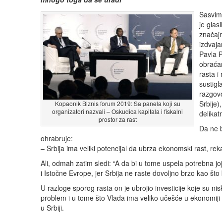
Sasvim
je glas
značaj
izdvaja
Pavla P
obraća
rasta i
sustigl
razgov
Srbije)
Kopaonik Biznis forum 2019: Sa panela koji su
organizatori nazvali – Oskudica kapitala i fiskalni
delikat
prostor za rast
Da ne b
ohrabruje:
– Srbija ima veliki potencijal da ubrza ekonomski rast, re
Ali, odmah zatim sledi: “A da bi u tome uspela potrebna jo
i Istočne Evrope, jer Srbija ne raste dovoljno brzo kao što
U razloge sporog rasta on je ubrojio investicije koje su nisk
problem i u tome što Vlada ima veliko učešće u ekonomiji
u Srbiji.