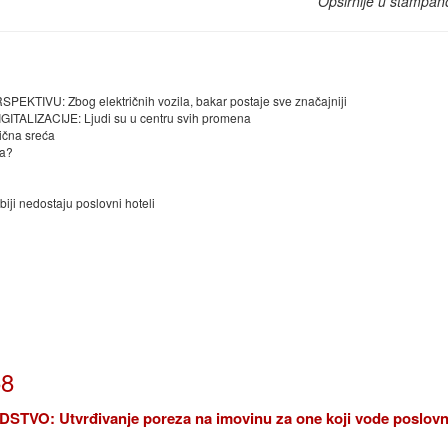
Opširnije u štampan
VU: Zbog električnih vozila, bakar postaje sve značajniji
IZACIJE: Ljudi su u centru svih promena
̌na sreća
ra?
nedostaju poslovni hoteli
58
TVO: Utvrđivanje poreza na imovinu za one koji vode poslovn