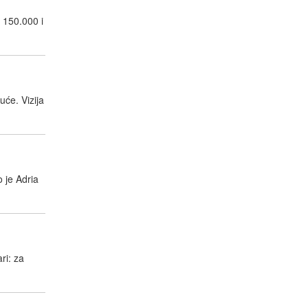
 150.000 i
će. Vizija
o je Adria
ri: za