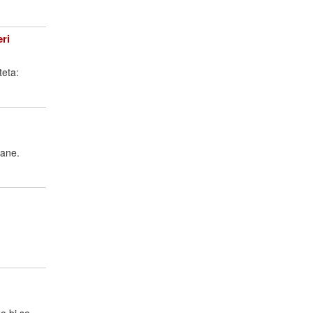
ri
teta:
rane.