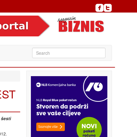
EST
 šesti
012.