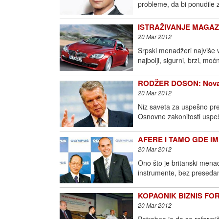
probleme, da bi ponudile 
ISTRAŽIVANJE MAGAZINA
20 Mar 2012
Srpski menadžeri najviše 
najbolji, sigurni, brzi, mo
RODŽER DOSON: Novac s
20 Mar 2012
Niz saveta za uspešno preg
Osnovne zakonitosti uspeš
AFERE I TAMO GDE IMA
20 Mar 2012
Ono što je britanski menad
instrumente, bez presedana 
KOPAONIK BIZNIS FORUM
20 Mar 2012