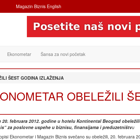
Magazin Biznis English
Ekonometar
Šansa za novi početak
ILI ŠEST GODINA IZLAŽENJA
EKONOMETAR OBELEŽILI Š
u 20. februara 2012. godine u hotelu Kontinental Beograd obeležili
s“ za poslovne uspehe u biznisu, finansijama i preduzetništv
u
opisi Ekonometar i Magazin Biznis svečano su obeležili, 20. februara 2