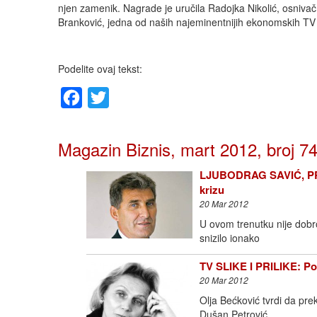
njen zamenik. Nagrade je uručila Radojka Nikolić, osniva
Branković, jedna od naših najeminentnijih ekonomskih TV 
Podelite ovaj tekst:
Facebook
Twitter
Magazin Biznis, mart 2012, broj 7
LJUBODRAG SAVIĆ, P
krizu
20 Mar 2012
U ovom trenutku nije dobr
snizilo ionako
TV SLIKE I PRILIKE: Po
20 Mar 2012
Olja Bećković tvrdi da prek
Dušan Petrović