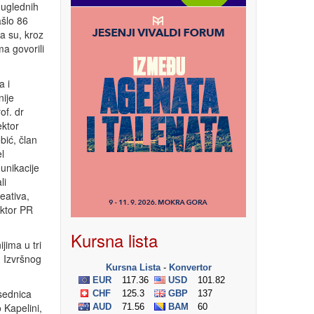
 uglednih
ašlo 86
a su, kroz
a govorili
a i
nije
of. dr
ektor
bić, član
l
unikacije
li
eativa,
ektor PR
Kursna lista
jima u tri
u Izvršnog
dsednica
 Kapelini,