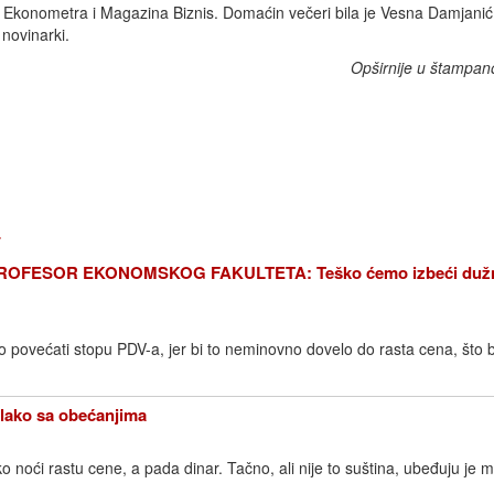
č Ekonometra i Magazina Biznis. Domaćin večeri bila je Vesna Damjanić
novinarki.
Opširnije u štampan
4
ROFESOR EKONOMSKOG FAKULTETA: Teško ćemo izbeći dužn
o povećati stopu PDV-a, jer bi to neminovno dovelo do rasta cena, što 
lako sa obećanjima
o noći rastu cene, a pada dinar. Tačno, ali nije to suština, ubeđuju je m