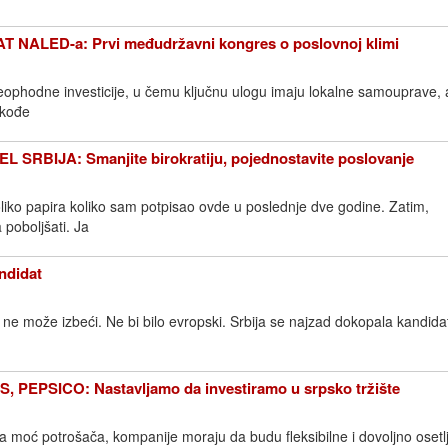
NALED-a: Prvi međudržavni kongres o poslovnoj klimi
ophodne investicije, u čemu ključnu ulogu imaju lokalne samouprave, a
akođe
RBIJA: Smanjite birokratiju, pojednostavite poslovanje
oliko papira koliko sam potpisao ovde u poslednje dve godine. Zatim,
a poboljšati. Ja
didat
 može izbeći. Ne bi bilo evropski. Srbija se najzad dokopala kandida
PEPSICO: Nastavljamo da investiramo u srpsko tržište
moć potrošača, kompanije moraju da budu fleksibilne i dovoljno osetlj