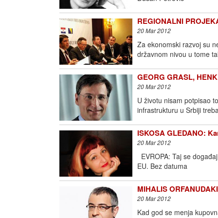
REGIONALNI PROJEKAT 
20 Mar 2012
Za ekonomski razvoj su ne
državnom nivou u tome t
GEORG GRASL, HENKEL S
20 Mar 2012
U životu nisam potpisao t
infrastrukturu u Srbiji treb
ISKOSA GLEDANO: Kan
20 Mar 2012
EVROPA: Taj se događaj ne
EU. Bez datuma
MIHALIS ORFANUDAKIS, 
20 Mar 2012
Kad god se menja kupovna 