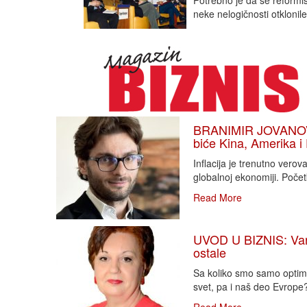
Potrebno je da se reformiše
neke nelogičnosti otklonile
BRANIMIR JOVANOVIĆ
biće Kina, Amerika i
Inflacija je trenutno vero
globalnoj ekonomiji. Poče
Read More
UVOD U BIZNIS: Varlj
ostale
Sa koliko smo samo optimi
svet, pa i naš deo Evrope?!