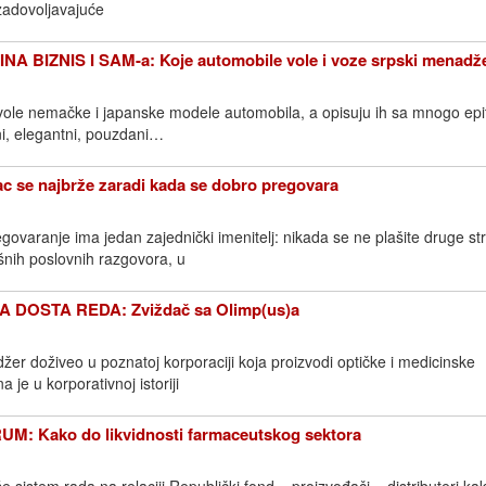
zadovoljavajuće
 BIZNIS I SAM-a: Koje automobile vole i voze srpski menadže
vole nemačke i japanske modele automobila, a opisuju ih sa mnogo epi
ćni, elegantni, pouzdani…
e najbrže zaradi kada se dobro pregovara
ovaranje ima jedan zajednički imenitelj: nikada se ne plašite druge st
nih poslovnih razgovora, u
 DOSTA REDA: Zviždač sa Olimp(us)a
žer doživeo u poznatoj korporaciji koja proizvodi optičke i medicinske
je u korporativnoj istoriji
: Kako do likvidnosti farmaceutskog sektora