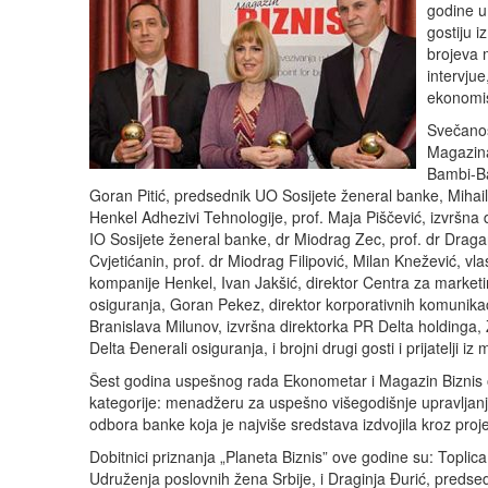
godine u
gostiju i
brojeva 
intervju
ekonomist
Svečanos
Magazina 
Bambi-Ba
Goran Pitić, predsednik UO Sosijete ženeral banke, Mihailo
Henkel Adhezivi Tehnologije, prof. Maja Piščević, izvršna
IO Sosijete ženeral banke, dr Miodrag Zec, prof. dr Dragan 
Cvjetićanin, prof. dr Miodrag Filipović, Milan Knežević, 
kompanije Henkel, Ivan Jakšić, direktor Centra za marketi
osiguranja, Goran Pekez, direktor korporativnih komunikac
Branislava Milunov, izvršna direktorka PR Delta holdinga
Delta Đenerali osiguranja, i brojni drugi gosti i prijatelji iz
Šest godina uspešnog rada Ekonometar i Magazin Biznis obe
kategorije: menadžeru za uspešno višegodišnje upravljanj
odbora banke koja je najviše sredstava izdvojila kroz proj
Dobitnici priznanja „Planeta Biznis” ove godine su: Topli
Udruženja poslovnih žena Srbije, i Draginja Đurić, predse