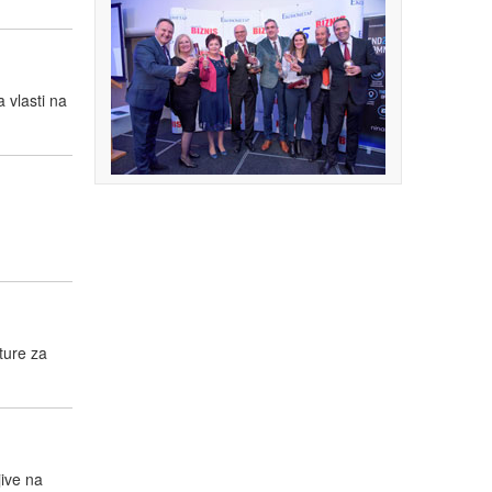
 vlasti na
ture za
ive na