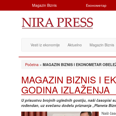
Magazin Biznis
Економетар
Vesti iz ekonomije
Aktuelno
Magazin Biznis
Početna
»
MAGAZIN BIZNIS I EKONOMETAR OBELEŽ
MAGAZIN BIZNIS I 
GODINA IZLAŽENJA
U prisustvu brojnih uglednih gostiju, naši časopisi s
rođendan, uz svečanu dodelu priznanja „Planeta Bizni
Naši čas