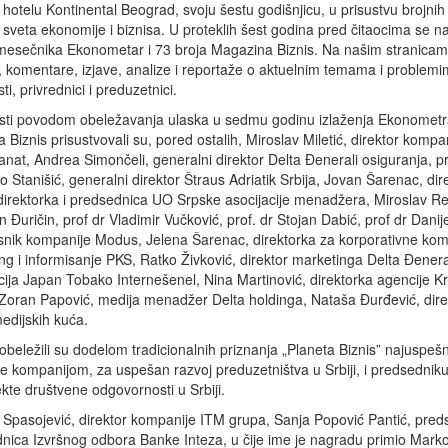
 hotelu Kontinental Beograd, svoju šestu godišnjicu, u prisustvu brojnih
z sveta ekonomije i biznisa. U proteklih šest godina pred čitaocima se n
mesečnika Ekonometar i 73 broja Magazina Biznis. Na našim stranicam
e, komentare, izjave, analize i reportaže o aktuelnim temama i problemim
i, privrednici i preduzetnici.
ti povodom obeležavanja ulaska u sedmu godinu izlaženja Ekonometr
Biznis prisustvovali su, pored ostalih, Miroslav Miletić, direktor kompa
nat, Andrea Simončeli, generalni direktor Delta Đenerali osiguranja, pr
 Stanišić, generalni direktor Štraus Adriatik Srbija, Jovan Šarenac, dir
 direktorka i predsednica UO Srpske asocijacije menadžera, Miroslav Re
Đuričin, prof dr Vladimir Vučković, prof. dr Stojan Dabić, prof dr Danije
vlasnik kompanije Modus, Jelena Šarenac, direktorka za korporativne kom
ng i informisanje PKS, Ratko Živković, direktor marketinga Delta Đenera
ija Japan Tobako Internešenel, Nina Martinović, direktorka agencije Kr
, Zoran Papović, medija menadžer Delta holdinga, Nataša Đurđević, dir
 medijskih kuća.
ležili su dodelom tradicionalnih priznanja „Planeta Biznis” najuspešni
e kompanijom, za uspešan razvoj preduzetništva u Srbiji, i predsednik
ekte društvene odgovornosti u Srbiji.
ca Spasojević, direktor kompanije ITM grupa, Sanja Popović Pantić, pre
dnica Izvršnog odbora Banke Inteza, u čije ime je nagradu primio Marko