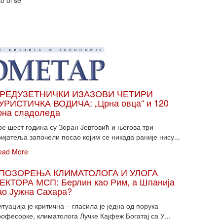
ko bi se
РЕДУЗЕТНИЧКИ ИЗАЗОВИ ЧЕТИРИ
УРИСТИЧКА ВОДИЧА: „Црна овца“ и 120
она сладоледа
ре шест година су Зоран Јевтовић и његова три
ијатеља започели посао којим се никада раније нису...
ead More
ПОЗОРЕЊА КЛИМАТОЛОГА И УЛОГА
ЕКТОРА МСП: Берлин као Рим, а Шпанија
ао Јужна Сахара?
туација је критична – гласила је једна од порука
офесорке, климатолога Лучке Кајфеж Богатај са У...