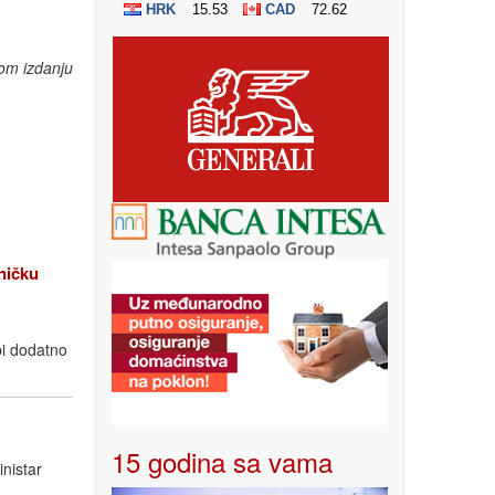
om izdanju
ičku
bi dodatno
15 godina sa vama
inistar