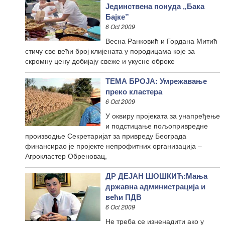
Јединствена понуда „Бака
Бајке”
6 Oct 2009
Весна Ранковић и Гордана Митић
стичу све већи број клијената у породицама које за
скромну цену добијају свеже и укусне оброке
ТЕМА БРОЈА: Умрежавање
преко кластера
6 Oct 2009
У оквиру пројеката за унапређење
и подстицање пољопривредне
производње Секретаријат за привреду Београда
финансирао је пројекте непрофитних организација –
Агрокластер Обреновац,
ДР ДЕЈАН ШОШКИЋ:Мања
државна администрација и
већи ПДВ
6 Oct 2009
Не треба се изненадити ако у