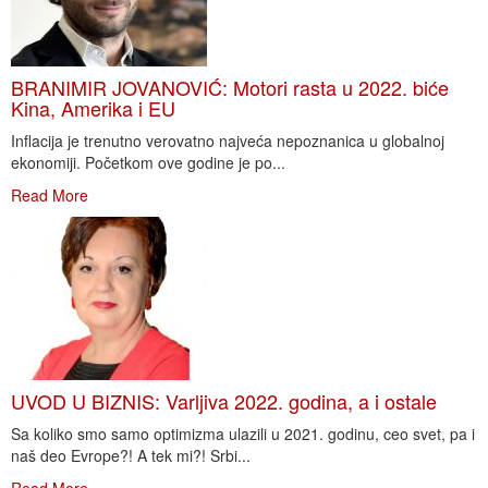
BRANIMIR JOVANOVIĆ: Motori rasta u 2022. biće
Kina, Amerika i EU
Inflacija je trenutno verovatno najveća nepoznanica u globalnoj
ekonomiji. Početkom ove godine je po...
Read More
UVOD U BIZNIS: Varljiva 2022. godina, a i ostale
Sa koliko smo samo optimizma ulazili u 2021. godinu, ceo svet, pa i
naš deo Evrope?! A tek mi?! Srbi...