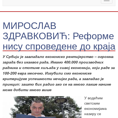
naviga
МИРОСЛАВ
ЗДРАВКОВИЋ: Реформе
нису спроведене до краја
У Србији је завладало економско рентијерство – огромна
зарада без икаквог рада. Имамо 400.000 производних
радника и стотине хиљада у сивој економији, који раде за
100-200 евра месечно. Изгубили смо економске
критеријуме успешности нечијег рада, а завладао је
принцип: зашто бих радио ако се на много лакше начине
може добити много више
У водећим
светским
економијама
назиру се