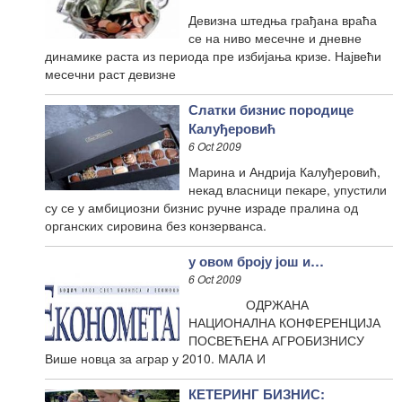
Девизна штедња грађана враћа
се на ниво месечне и дневне
динамике раста из периода пре избијања кризе. Највећи
месечни раст девизне
Слатки бизнис породице
Калуђеровић
6 Oct 2009
Марина и Андрија Калуђеровић,
некад власници пекаре, упустили
су се у амбициозни бизнис ручне израде пралина од
органских сировина без конзерванса.
у овом броју још и…
6 Oct 2009
ОДРЖАНА
НАЦИОНАЛНА КОНФЕРЕНЦИЈА
ПОСВЕЋЕНА АГРОБИЗНИСУ
Више новца за аграр у 2010. МАЛА И
КЕТЕРИНГ БИЗНИС: