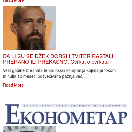
Read More
DA LI SU SE DŽEK DORSI I TVITER RASTALI
PRERANO ILI PREKASNO: Cvrkut o cvrkutu
Vest godine iz esnafa tehnoloških kompanija kojima je tokom
minulih 12 meseci posvećivana pažnja već...
Read More