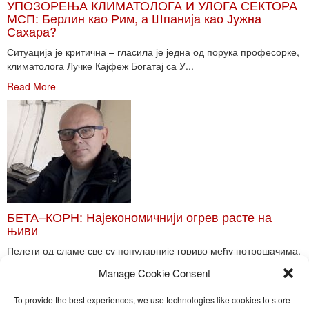
УПОЗОРЕЊА КЛИМАТОЛОГА И УЛОГА СЕКТОРА
МСП: Берлин као Рим, а Шпанија као Јужна
Сахара?
Ситуација је критична – гласила је једна од порука професорке,
климатолога Лучке Кајфеж Богатај са У...
Read More
БЕТА–КОРН: Најекономичнији огрев расте на
њиви
Пелети од сламе све су популарније гориво међу потрошачима.
Главне препреке већoj производњи овог ог...
Manage Cookie Consent
Read More
To provide the best experiences, we use technologies like cookies to store