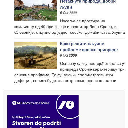
Нетакнута природа, добри
људи
6 Oct 2009
Насеље се простире на
земљишту од 40 ари које је инвеститор Леон Срнец, из
Словеније, откупио од једног сеоског домаћинства. Укупна
Како решити кључне
проблеме српске привреде
6 Oct 2009
Основну слику постојећег стања у
привреди Србије карактеришу три
основна проблема. То су: велики спољнотрговински
дефицит, велика буџетска потрошња, односно стални