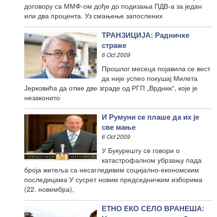
договору са ММФ-ом дође до подизања ПДВ-а за један
или два процента. Уз смањење запослених
ТРАНЗИЦИЈА: Радничке
страже
6 Oct 2009
Прошлог месеца појавила се вест
да није успео покушај Милета
Јерковића да отме две зграде од РГП „Врдник“, које је
незаконито
И Румуни се плаше да их је
све мање
6 Oct 2009
У Букурешту се говори о
катастрофалном убрзању пада
броја житеља са несагледивим социјално-економским
последицама У сусрет новим председничким изборима
(22. новембра),
ЕТНО ЕКО СЕЛО ВРАНЕША: