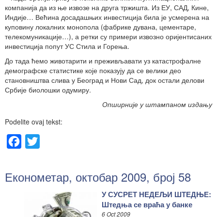
компанија да из ње извозе на друга тржишта. Из ЕУ, САД, Кине,
Индије… Већина досадашњих инвестиција била је усмерена на
куповину локалних монопола (фабрике дувана, цементаре,
телекомуникације…), а ретки су примери извозно оријентисаних
инвестиција попут УС Стила и Горења.
До тада ћемо животарити и преживљавати уз катастрофалне
демографске статистике које показују да се велики део
становништва слива у Београд и Нови Сад, док остали делови
Србије биолошки одумиру.
Опширније у штампаном издању
Podelite ovaj tekst:
Facebook
Twitter
Економетар, октобар 2009, број 58
У СУСРЕТ НЕДЕЉИ ШТЕДЊЕ:
Штедња се враћа у банке
6 Oct 2009