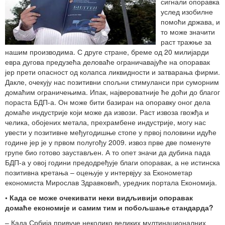
сигнали опоравка
услед изобилне
помоћи држава, и
то може значити
раст тражње за
нашим производима. С друге стране, бреме од 20 милијарди
евра дугова предузећа деловаће ограничавајуће на опоравак
јер прети опасност од колапса ликвидности и затварања фирми.
Дакле, очекују нас позитивни спољни стимуланси при суморним
домаћим ограничењима. Ипак, највероватније ће доћи до благог
пораста БДП-а. Он може бити базиран на опоравку оног дела
домаће индустрије који може да извози. Раст извоза гвожђа и
челика, обојених метала, прехрамбене индустрије, могу нас
увести у позитивне међугодишње стопе у првој половини идуће
године јер је у првом полугођу 2009. извоз прве две поменуте
групе био готово заустављен. А то опет значи да дубина пада
БДП-а у овој години предодређује благи опоравак, а не истинска
позитивна кретања – оцењује у интервјуу за Економетар
економиста Мирослав Здравковић, уредник портала Економија.
• Када се може очекивати неки видљивији опоравак
домаће економије и самим тим и побољшање стандарда?
– Када Србија привуче неколико великих мултинационалних