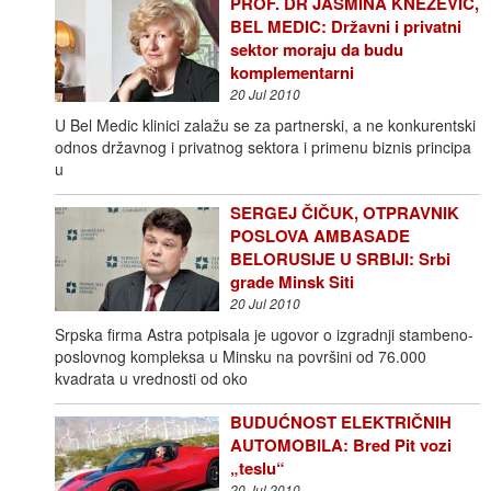
PROF. DR JASMINA KNEŽEVIĆ,
BEL MEDIC: Državni i privatni
sektor moraju da budu
komplementarni
20 Jul 2010
U Bel Medic klinici zalažu se za partnerski, a ne konkurentski
odnos državnog i privatnog sektora i primenu biznis principa
u
SERGEJ ČIČUK, OTPRAVNIK
POSLOVA AMBASADE
BELORUSIJE U SRBIJI: Srbi
grade Minsk Siti
20 Jul 2010
Srpska firma Astra potpisala je ugovor o izgradnji stambeno-
poslovnog kompleksa u Minsku na površini od 76.000
kvadrata u vrednosti od oko
BUDUĆNOST ELEKTRIČNIH
AUTOMOBILA: Bred Pit vozi
„teslu“
20 Jul 2010