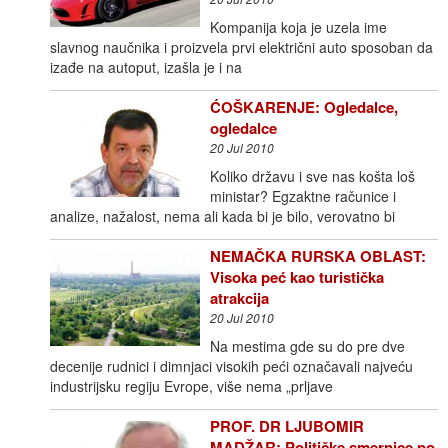
Kompanija koja je uzela ime
slavnog naučnika i proizvela prvi električni auto sposoban da
izađe na autoput, izašla je i na
ĆOŠKARENJE: Ogledalce,
ogledalce
20 Jul 2010
Koliko državu i sve nas košta loš
ministar? Egzaktne računice i
analize, nažalost, nema ali kada bi je bilo, verovatno bi
NEMAČKA RURSKA OBLAST:
Visoka peć kao turistička
atrakcija
20 Jul 2010
Na mestima gde su do pre dve
decenije rudnici i dimnjaci visokih peći označavali najveću
industrijsku regiju Evrope, više nema „prljave
PROF. DR LJUBOMIR
MADŽAR: Političke smernice po