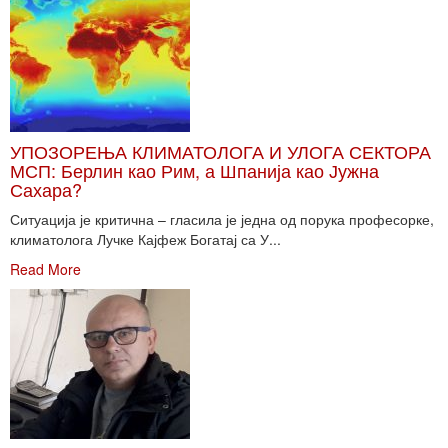
УПОЗОРЕЊА КЛИМАТОЛОГА И УЛОГА СЕКТОРА
МСП: Берлин као Рим, а Шпанија као Јужна
Сахара?
Ситуација је критична – гласила је једна од порука професорке,
климатолога Лучке Кајфеж Богатај са У...
Read More