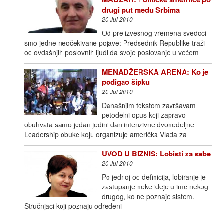
drugi put među Srbima
20 Jul 2010
Od pre izvesnog vremena svedoci
smo jedne neočekivane pojave: Predsednik Republike traži
od ovdašnjih poslovnih ljudi da svoje poslovanje u većem
MENADŽERSKA ARENA: Ko je
podigao šipku
20 Jul 2010
Današnjim tekstom završavam
petodelni opus koji zapravo
obuhvata samo jedan jedini dan intenzivne dvonedeljne
Leadership obuke koju organizuje američka Vlada za
UVOD U BIZNIS: Lobisti za sebe
20 Jul 2010
Po jednoj od definicija, lobiranje je
zastupanje neke ideje u ime nekog
drugog, ko ne poznaje sistem.
Stručnjaci koji poznaju određeni