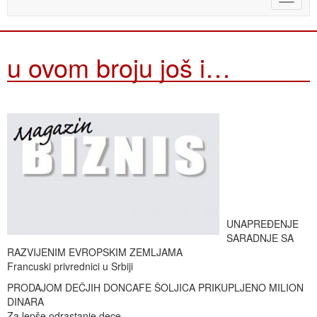
naviga
u ovom broju još i…
UNAPREĐENJE
SARADNJE SA
RAZVIJENIM EVROPSKIM ZEMLJAMA
Francuski privrednici u Srbiji
PRODAJOM DEČJIH DONCAFE ŠOLJICA PRIKUPLJENO MILION
DINARA
Za lepše odrastanje dece