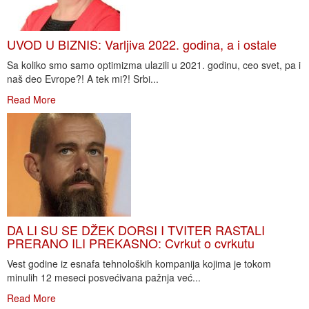
UVOD U BIZNIS: Varljiva 2022. godina, a i ostale
Sa koliko smo samo optimizma ulazili u 2021. godinu, ceo svet, pa i
naš deo Evrope?! A tek mi?! Srbi...
Read More
DA LI SU SE DŽEK DORSI I TVITER RASTALI
PRERANO ILI PREKASNO: Cvrkut o cvrkutu
Vest godine iz esnafa tehnoloških kompanija kojima je tokom
minulih 12 meseci posvećivana pažnja već...
Read More