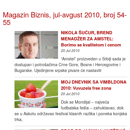
Magazin Biznis, jul-avgust 2010, broj 54-
55
NIKOLA ŠUĆUR, BREND
MENADŽER ZA AMSTEL:
Borimo se kvalitetom i cenom
20 Jul 2010
“Amstel” proizveden u Srbiji sada je
dostupan i potrošačima Crne Gore, Bosne i Hercegovine i
Bugarske. Ujedinjene srpske pivare će nastaviti
MOJ DNEVNIK SA VIMBLDONA
2010: Vuvuzela free zona
20 Jul 2010
Dok se Mondijal – najveća
fudbalska fešta – zahuktavao, dok
se u Askotu održavao festival klasnih razlika i poneka konjska
trka,