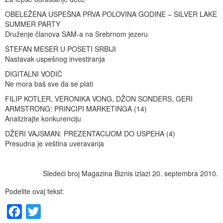
OBELEŽENA USPEŠNA PRVA POLOVINA GODINE – SILVER LAKE
SUMMER PARTY
Druženje članova SAM-a na Srebrnom jezeru
ŠTEFAN MESER U POSETI SRBIJI
Nastavak uspešnog investiranja
DIGITALNI VODIČ
Ne mora baš sve da se plati
FILIP KOTLER, VERONIKA VONG, DŽON SONDERS, GERI
ARMSTRONG: PRINCIPI MARKETINGA (14)
Analizirajte konkurenciju
DŽERI VAJSMAN: PREZENTACIJOM DO USPEHA (4)
Presudna je veština uveravanja
Sledeći broj Magazina Biznis izlazi 20. septembra 2010.
Podelite ovaj tekst:
Facebook
Twitter