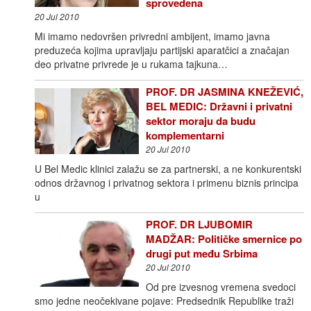
sprovedena
20 Jul 2010
Mi imamo nedovršen privredni ambijent, imamo javna
preduzeća kojima upravljaju partijski aparatčici a značajan
deo privatne privrede je u rukama tajkuna…
PROF. DR JASMINA KNEŽEVIĆ,
BEL MEDIC: Državni i privatni
sektor moraju da budu
komplementarni
20 Jul 2010
U Bel Medic klinici zalažu se za partnerski, a ne konkurentski
odnos državnog i privatnog sektora i primenu biznis principa
u
PROF. DR LJUBOMIR
MADŽAR: Političke smernice po
drugi put među Srbima
20 Jul 2010
Od pre izvesnog vremena svedoci
smo jedne neočekivane pojave: Predsednik Republike traži