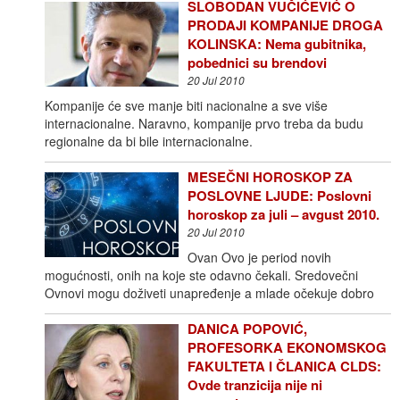
SLOBODAN VUČIĆEVIĆ O
PRODAJI KOMPANIJE DROGA
KOLINSKA: Nema gubitnika,
pobednici su brendovi
20 Jul 2010
Kompanije će sve manje biti nacionalne a sve više
internacionalne. Naravno, kompanije prvo treba da budu
regionalne da bi bile internacionalne.
MESEČNI HOROSKOP ZA
POSLOVNE LJUDE: Poslovni
horoskop za juli – avgust 2010.
20 Jul 2010
Ovan Ovo je period novih
mogućnosti, onih na koje ste odavno čekali. Sredovečni
Ovnovi mogu doživeti unapređenje a mlade očekuje dobro
DANICA POPOVIĆ,
PROFESORKA EKONOMSKOG
FAKULTETA I ČLANICA CLDS:
Ovde tranzicija nije ni