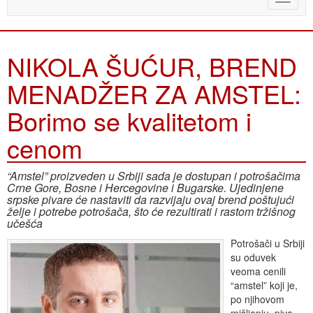
naviga
NIKOLA ŠUĆUR, BREND
MENADŽER ZA AMSTEL:
Borimo se kvalitetom i
cenom
“Amstel” proizveden u Srbiji sada je dostupan i potrošačima
Crne Gore, Bosne i Hercegovine i Bugarske. Ujedinjene
srpske pivare će nastaviti da razvijaju ovaj brend poštujući
želje i potrebe potrošača, što će rezultirati i rastom tržišnog
učešća
Potrošači u Srbiji
su oduvek
veoma cenili
“amstel” koji je,
po njihovom
mišljenju, pivo