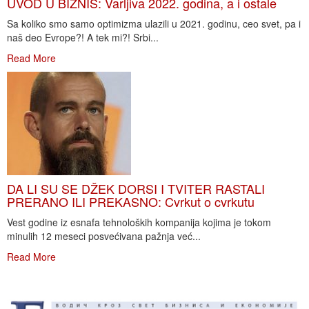
UVOD U BIZNIS: Varljiva 2022. godina, a i ostale
Sa koliko smo samo optimizma ulazili u 2021. godinu, ceo svet, pa i
naš deo Evrope?! A tek mi?! Srbi...
Read More
DA LI SU SE DŽEK DORSI I TVITER RASTALI
PRERANO ILI PREKASNO: Cvrkut o cvrkutu
Vest godine iz esnafa tehnoloških kompanija kojima je tokom
minulih 12 meseci posvećivana pažnja već...
Read More