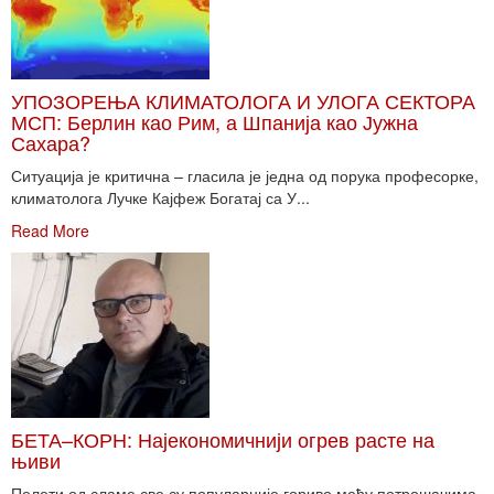
УПОЗОРЕЊА КЛИМАТОЛОГА И УЛОГА СЕКТОРА
МСП: Берлин као Рим, а Шпанија као Јужна
Сахара?
Ситуација је критична – гласила је једна од порука професорке,
климатолога Лучке Кајфеж Богатај са У...
Read More
БЕТА–КОРН: Најекономичнији огрев расте на
њиви
Пелети од сламе све су популарније гориво међу потрошачима.