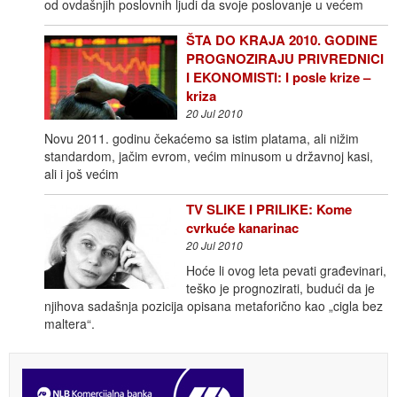
od ovdašnjih poslovnih ljudi da svoje poslovanje u većem
ŠTA DO KRAJA 2010. GODINE
PROGNOZIRAJU PRIVREDNICI
I EKONOMISTI: I posle krize –
kriza
20 Jul 2010
Novu 2011. godinu čekaćemo sa istim platama, ali nižim
standardom, jačim evrom, većim minusom u državnoj kasi,
ali i još većim
TV SLIKE I PRILIKE: Kome
cvrkuće kanarinac
20 Jul 2010
Hoće li ovog leta pevati građevinari,
teško je prognozirati, budući da je
njihova sadašnja pozicija opisana metaforično kao „cigla bez
maltera“.