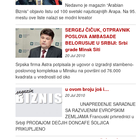
Nedavno je magazin “Arabian
Biznis” objavio listu od 100 svetski najuticajnijih Arapa. Na 95.
mestu ove liste nalazi se modni kreator
SERGEJ ČIČUK, OTPRAVNIK
POSLOVA AMBASADE
BELORUSIJE U SRBIJI: Srbi
grade Minsk Siti
20 Jul 2010
Srpska firma Astra potpisala je ugovor o izgradnji stambeno-
poslovnog kompleksa u Minsku na površini od 76.000
kvadrata u vrednosti od oko
u ovom broju još i…
20 Jul 2010
UNAPREĐENJE SARADNJE
SA RAZVIJENIM EVROPSKIM
ZEMLJAMA Francuski privrednici u
Srbiji PRODAJOM DEČJIH DONCAFE ŠOLJICA
PRIKUPLJENO