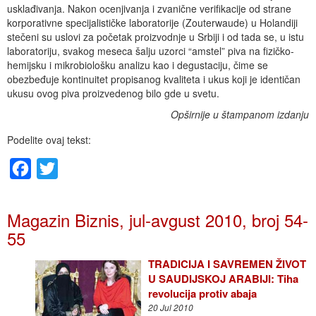
usklađivanja. Nakon ocenjivanja i zvanične verifikacije od strane
korporativne specijalističke laboratorije (Zouterwaude) u Holandiji
stečeni su uslovi za početak proizvodnje u Srbiji i od tada se, u istu
laboratoriju, svakog meseca šalju uzorci “amstel” piva na fizičko-
hemijsku i mikrobiološku analizu kao i degustaciju, čime se
obezbeđuje kontinuitet propisanog kvaliteta i ukus koji je identičan
ukusu ovog piva proizvedenog bilo gde u svetu.
Opširnije u štampanom izdanju
Podelite ovaj tekst:
Facebook
Twitter
Magazin Biznis, jul-avgust 2010, broj 54-
55
TRADICIJA I SAVREMEN ŽIVOT
U SAUDIJSKOJ ARABIJI: Tiha
revolucija protiv abaja
20 Jul 2010