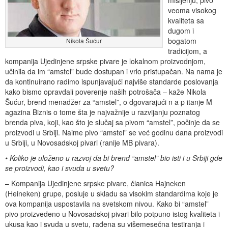
veoma visokog
kvaliteta sa
dugom i
bogatom
Nikola Šućur
tradicijom, a
kompanija Ujedinjene srpske pivare je lokalnom proizvodnjom,
učinila da im “amstel” bude dostupan i vrlo pristupačan. Na nama je
da kontinuirano radimo ispunjavajući najviše standarde poslovanja
kako bismo opravdali poverenje naših potrošača – kaže Nikola
Šućur, brend menadžer za “amstel”, o dgovarajući n a p itanje M
agazina Biznis o tome šta je najvažnije u razvijanju poznatog
brenda piva, koji, kao što je slučaj sa pivom “amstel”, počinje da se
proizvodi u Srbiji. Naime pivo “amstel” se već godinu dana proizvodi
u Srbiji, u Novosadskoj pivari (ranije MB pivara).
• Koliko je uloženo u razvoj da bi brend “amstel” bio isti i u Srbiji gde
se proizvodi, kao i svuda u svetu?
– Kompanija Ujedinjene srpske pivare, članica Hajneken
(Heineken) grupe, posluje u skladu sa visokim standardima koje je
ova kompanija uspostavila na svetskom nivou. Kako bi “amstel”
pivo proizvedeno u Novosadskoj pivari bilo potpuno istog kvaliteta i
ukusa kao i svuda u svetu, rađena su višemesečna testiranja i