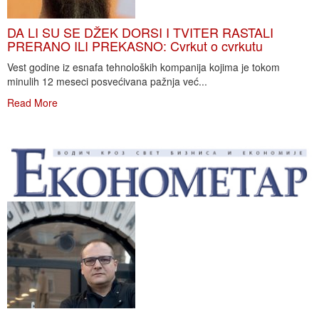
DA LI SU SE DŽEK DORSI I TVITER RASTALI
PRERANO ILI PREKASNO: Cvrkut o cvrkutu
Vest godine iz esnafa tehnoloških kompanija kojima je tokom
minulih 12 meseci posvećivana pažnja već...
Read More