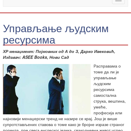
naviga
Управљање људским
ресурсима
ХР менаџмент: Појмовник од А до З, Дарко Ивековић,
Издавач: ASEE Books, Нови Сад
Расправама о
томе да ли је
управљање
људским
ресурсима
самостална
струка, вештина,
умеће,
професија или
најновији менаџерски тренд не назире се крај. Још је више
супротстављених ставова о томе како је бројне изразе страног
порекла, пре свега енглеског језика, свакодневни живот успео