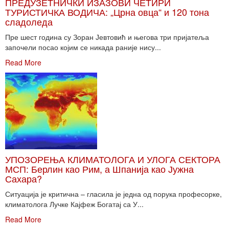
ПРЕДУЗЕТНИЧКИ ИЗАЗОВИ ЧЕТИРИ
ТУРИСТИЧКА ВОДИЧА: „Црна овца“ и 120 тона
сладоледа
Пре шест година су Зоран Јевтовић и његова три пријатеља
започели посао којим се никада раније нису...
Read More
УПОЗОРЕЊА КЛИМАТОЛОГА И УЛОГА СЕКТОРА
МСП: Берлин као Рим, а Шпанија као Јужна
Сахара?
Ситуација је критична – гласила је једна од порука професорке,
климатолога Лучке Кајфеж Богатај са У...
Read More