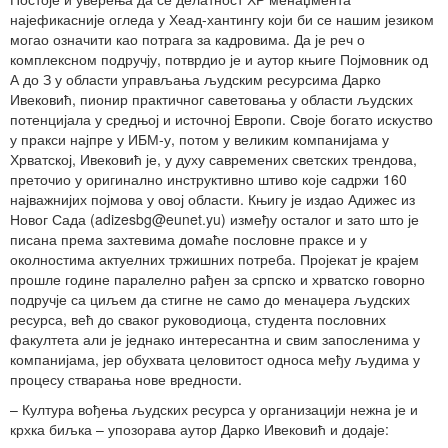
најефикасније огледа у Хеад-хантингу који би се нашим језиком
могао означити као потрага за кадровима. Да је реч о
комплексном подручју, потврдио је и аутор књиге Појмовник од
А до З у области управљања људским ресурсима Дарко
Ивековић, пионир практичног саветовања у области људских
потенцијала у средњој и источној Европи. Своје богато искуство
у пракси најпре у ИБМ-у, потом у великим компанијама у
Хрватској, Ивековић је, у духу савремених светских трендова,
преточио у оригинално инструктивно штиво које садржи 160
најважнијих појмова у овој области. Књигу је издао Адижес из
Новог Сада (adizesbg@eunet.yu) између осталог и зато што је
писана према захтевима домаће пословне праксе и у
околностима актуелних тржишних потреба. Пројекат је крајем
прошле године паралелно рађен за српско и хрватско говорно
подручје са циљем да стигне не само до менаџера људских
ресурса, већ до сваког руководиоца, студента пословних
факултета али је једнако интересантна и свим запосленима у
компанијама, јер обухвата целовитост односа међу људима у
процесу стварања нове вредности.
– Култура вођења људских ресурса у организацији нежна је и
крхка биљка – упозорава аутор Дарко Ивековић и додаје: