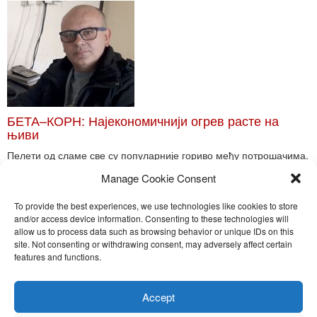
БЕТА–КОРН: Најекономичнији огрев расте на
њиви
Пелети од сламе све су популарније гориво међу потрошачима.
Главне препреке већoj производњи овог ог...
Manage Cookie Consent
Read More
To provide the best experiences, we use technologies like cookies to store
and/or access device information. Consenting to these technologies will
allow us to process data such as browsing behavior or unique IDs on this
site. Not consenting or withdrawing consent, may adversely affect certain
Toggle
features and functions.
naviga
Nira Press d.o.o.
Accept
Sadržaj ovog sajta je zakonom zaštićena intelektualna svojina