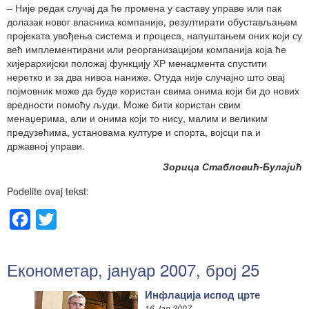
– Није редак случај да ће промена у саставу управе или пак
долазак новог власника компаније, резултирати обустављањем
пројеката увођења система и процеса, напуштањем оних који су
већ имплементирани или реорганизацијом компанија која ће
хијерархијски положај функцију ХР менаџмента спустити
неретко и за два нивоа наниже. Отуда није случајно што овај
појмовник може да буде користан свима онима који би до нових
вредности помоћу људи. Може бити користан свим
менаџерима, али и онима који то нису, малим и великим
предузећима, установама културе и спорта, војсци па и
државној управи.
Зорица Стабловић-Булајић
Podelite ovaj tekst:
Facebook
Twitter
Економетар, јануар 2007, број 25
Инфлација испод црте
16 Jan 2007