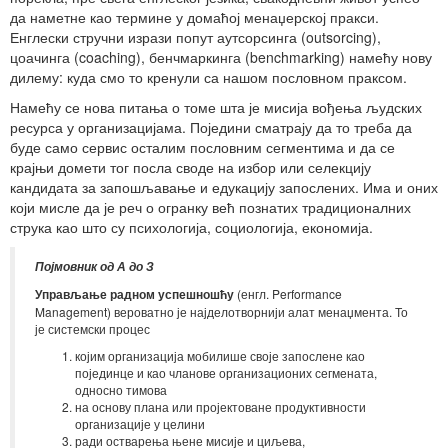
да наметне као термине у домаћој менаџерској пракси.
Енглески стручни изрази попут аутсорсинга (outsorcing),
цоачинга (coaching), бенчмаркинга (benchmarking) намећу нову
дилему: куда смо то кренули са нашом пословном праксом.
Намећу се нова питања о томе шта је мисија вођења људских
ресурса у организацијама. Поједини сматрају да то треба да
буде само сервис осталим пословним сегментима и да се
крајњи домети тог посла своде на избор или селекцију
кандидата за запошљавање и едукацију запослених. Има и оних
који мисле да је реч о огранку већ познатих традиционалних
струка као што су психологија, социологија, економија.
Појмовник од А до З
Управљање радном успешношћу
(енгл. Performance
Management) вероватно је најделотворнији алат менаџмента. То
је системски процес
којим организација мобилише своје запослене као
појединце и као чланове организационих сегмената,
односно тимова
на основу плана или пројектоване продуктивности
организације у целини
ради остварења њене мисије и циљева,