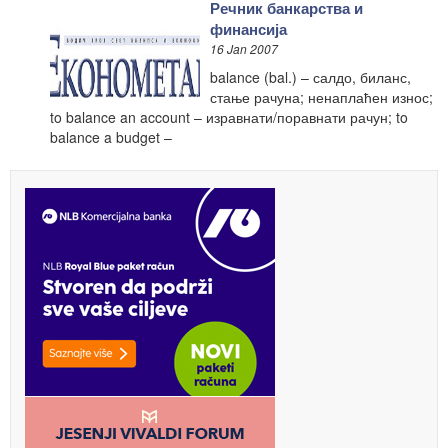
Речник банкарства и
финансија
16 Jan 2007
balance (bal.) – салдо, биланс,
стање рачуна; ненаплаћен износ;
to balance an account – изравнати/поравнати рачун; to
balance a budget –