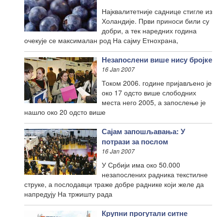
Најквалитетније саднице стигле из
Холандије. Први приноси били су
добри, а тек наредних година
очекује се максималан род На сајму Етнохрана,
Незапослени више нису бројке
16 Jan 2007
Током 2006. године пријављено је
око 17 одсто више слободних
места него 2005, а запослење је
нашло око 20 одсто више
Сајам запошљавања: У
потрази за послом
16 Jan 2007
У Србији има око 50.000
незапослених радника текстилне
струке, а послодавци траже добре раднике који желе да
напредују На тржишту рада
Крупни прогутали ситне