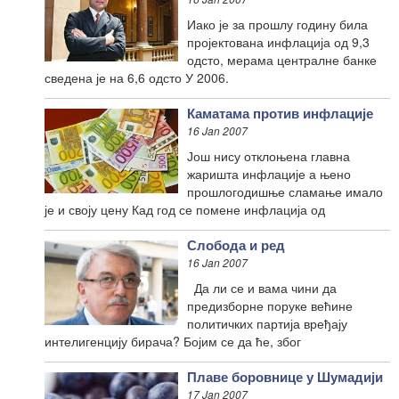
Иако је за прошлу годину била
пројектована инфлација од 9,3
одсто, мерама централне банке
сведена је на 6,6 одсто У 2006.
Каматама против инфлације
16 Jan 2007
Још нису отклоњена главна
жаришта инфлације а њено
прошлогодишње сламање имало
је и своју цену Кад год се помене инфлација од
Слобода и ред
16 Jan 2007
Да ли се и вама чини да
предизборне поруке већине
политичких партија вређају
интелигенцију бирача? Бојим се да ће, због
Плаве боровнице у Шумадији
17 Jan 2007