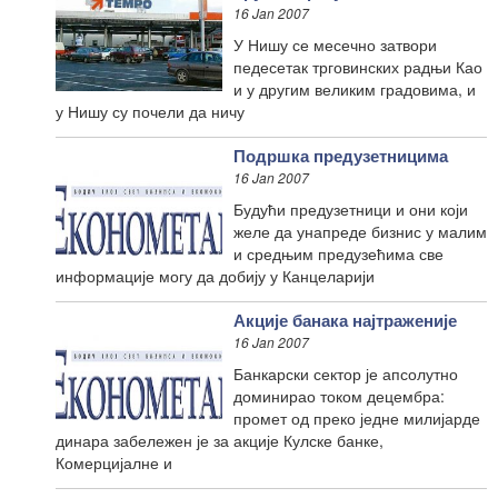
16 Jan 2007
У Нишу се месечно затвори
педесетак трговинских радњи Као
и у другим великим градовима, и
у Нишу су почели да ничу
Подршка предузетницима
16 Jan 2007
Будући предузетници и они који
желе да унапреде бизнис у малим
и средњим предузећима све
информације могу да добију у Канцеларији
Акције банака најтраженије
16 Jan 2007
Банкарски сектор је апсолутно
доминирао током децембра:
промет од преко једне милијарде
динара забележен је за акције Кулске банке,
Комерцијалне и