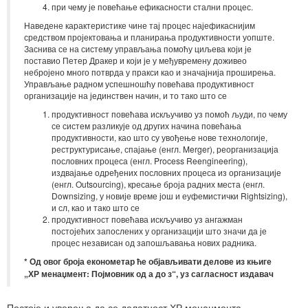
при чему је повећање ефикасности стални процес.
Наведене карактеристике чине тај процес најефикаснијим
средством пројектовања и планирања продуктивности уопште.
Заснива се на систему управљања помоћу циљева који је
поставио Петер Дракер и који је у међувремену доживео
небројено много потврда у пракси као и значајнија проширења.
Управљање радном успешношћу повећава продуктивност
организације на јединствен начин, и то тако што се
продуктивност повећава искључиво уз помоћ људи, по чему
се систем разликује од других начина повећања
продуктивности, као што су увођење нове технологије,
реструктурисање, спајање (енгл. Merger), реорганизација
пословних процеса (енгл. Process Reengineering),
издвајање одређених пословних процеса из организације
(енгл. Outsourcing), кресање броја радних места (енгл.
Downsizing, у новије време још и еуфемистички Rightsizing),
и сл, као и тако што се
продуктивност повећава искључиво уз ангажман
постојећих запослених у организацији што значи да је
процес независан од запошљавања нових радника.
* Од овог броја економетар ће објављивати делове из књиге
„ХР менаџмент: Појмовник од а до з“, уз сагласност издавач
Постоје и уверења да се делатност ХР менаџмента