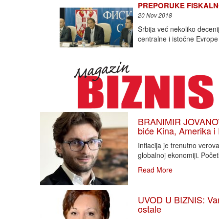
PREPORUKE FISKALNOG 
20 Nov 2018
Srbija već nekoliko decen
centralne i istočne Evrope 
BRANIMIR JOVANOVIĆ
biće Kina, Amerika i
Inflacija je trenutno vero
globalnoj ekonomiji. Poče
Read More
UVOD U BIZNIS: Varlj
ostale