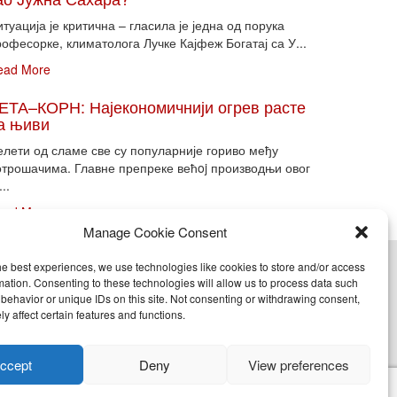
туација је критична – гласила је једна од порука
офесорке, климатолога Лучке Кајфеж Богатај са У...
ead More
ЕТА–КОРН: Најекономичнији огрев расте
а њиви
елети од сламе све су популарније гориво међу
отрошачима. Главне препреке већoj производњи овог
...
ead More
Manage Cookie Consent
he best experiences, we use technologies like cookies to store and/or access
cy (EU)
mation. Consenting to these technologies will allow us to process data such
behavior or unique IDs on this site. Not consenting or withdrawing consent,
y affect certain features and functions.
nje, objavljivanje celine ili delova bilo kog proizvoda
ccept
Deny
View preferences