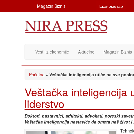
Magazin Biznis
Економетар
Vesti iz ekonomije
Aktuelno
Magazin Biznis
Početna
»
Veštačka inteligencija utiče na sve poslo
Veštačka inteligencija 
liderstvo
Doktori, nastavnici, arhitekti, advokati, poreski savetni
Veštačka inteligencija nastaviće da ometa naš život 
Tehnolo