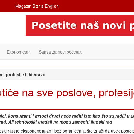
Magazin Biznis English
Ekonometar
Šansa za novi početak
ve, profesije i liderstvo
utiče na sve poslove, profesij
ci, konsultanti i mnogi drugi neće raditi isto kao što su radili u 2
i rad. Ali tehnološki uređaji ne mogu zameniti ljudski rad
ški rast je eksponencijalan i bez ograničenja, što znači da uvek posto