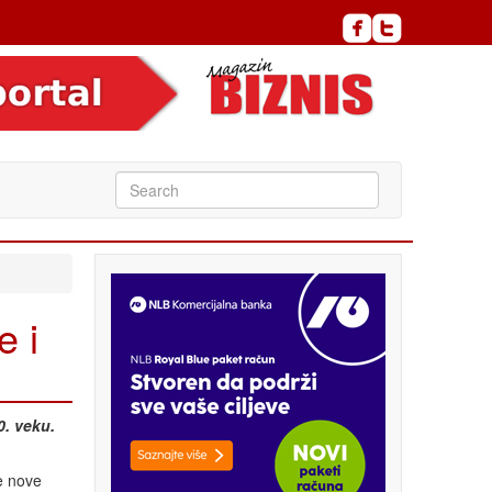
e i
0. veku.
je nove