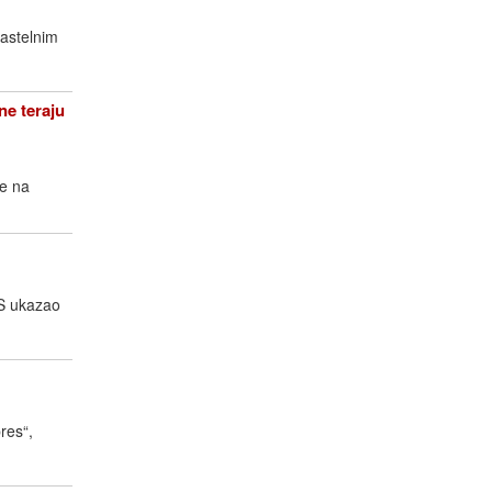
pastelnim
e teraju
ge na
TS ukazao
pres“,