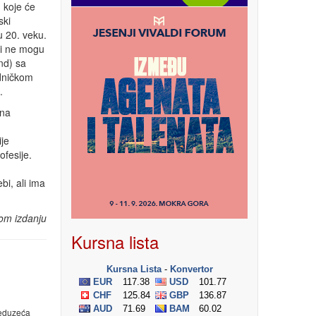
 koje će
ski
 u 20. veku.
aji ne mogu
nd) sa
ničkom
.
 na
ije
ofesije.
bi, ali ima
om izdanju
Kursna lista
duzeća