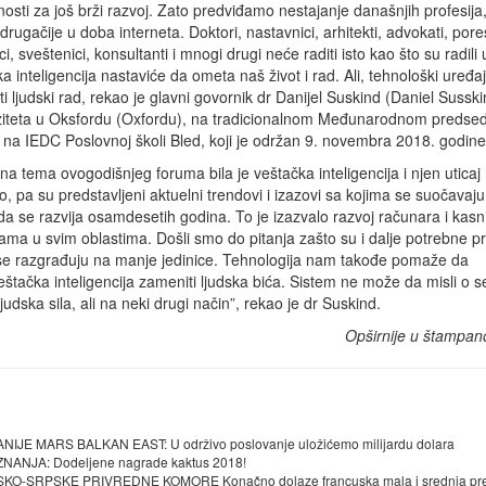
osti za još brži razvoj. Zato predviđamo nestajanje današnjih profesija,
 drugačije u doba interneta. Doktori, nastavnici, arhitekti, advokati, pore
i, sveštenici, konsultanti i mnogi drugi neće raditi isto kao što su radili
̌ka inteligencija nastaviće da ometa naš život i rad. Ali, tehnološki uređ
i ljudski rad, rekao je glavni govornik dr Danijel Suskind (Daniel Susski
ziteta u Oksfordu (Oxfordu), na tradicionalnom Međunarodnom predsed
na IEDC Poslovnoj školi Bled, koji je održan 9. novembra 2018. godine
na tema ovogodišnjeg foruma bila je veštačka inteligencija i njen uticaj
vo, pa su predstavljeni aktuelni trendovi i izazovi sa kojima se suočavaju
 je da se razvija osamdesetih godina. To je izazvalo razvoj računara i kasn
a u svim oblastima. Došli smo do pitanja zašto su i dalje potrebne pr
 se razgrađuju na manje jedinice. Tehnologija nam takođe pomaže da
̌tačka inteligencija zameniti ljudska bića. Sistem ne može da misli o se
judska sila, ali na neki drugi način”, rekao je dr Suskind.
Opširnije u štampan
 MARS BALKAN EAST: U održivo poslovanje uložićemo milijardu dolara
NJA: Dodeljene nagrade kaktus 2018!
-SRPSKE PRIVREDNE KOMORE Konačno dolaze francuska mala i srednja pre