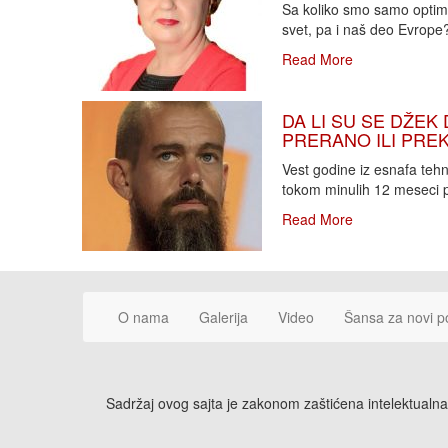
Sa koliko smo samo optimi
svet, pa i naš deo Evrope?!
Read More
DA LI SU SE DŽEK 
PRERANO ILI PREKA
Vest godine iz esnafa teh
tokom minulih 12 meseci p
Read More
O nama
Galerija
Video
Šansa za novi p
Sadržaj ovog sajta je zakonom zaštićena intelektualna 