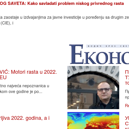
SAVETA: Kako savladati problem niskog privrednog rasta
ija zaostaje u izdvajanjima za javne investicije u poređenju sa drugim 
(CIE), i
: Motori rasta u 2022.
П
 EU
Т
т
vatno najveća nepoznanica u
П
tkom ove godine je po...
пр
R
iva 2022. godina, a i
У
С
к