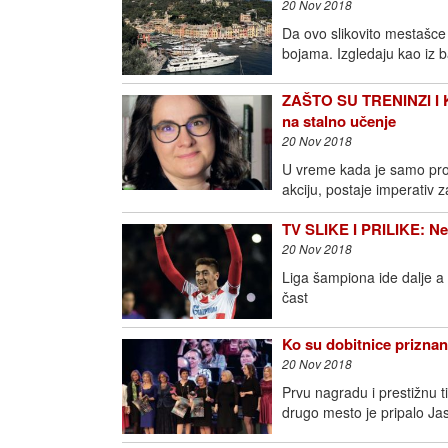
20 Nov 2018
Da ovo slikovito mestašce 
bojama. Izgledaju kao iz 
ZAŠTO SU TRENINZI 
na stalno učenje
20 Nov 2018
U vreme kada je samo prom
akciju, postaje imperativ z
TV SLIKE I PRILIKE: Nek
20 Nov 2018
Liga šampiona ide dalje a
čast
Ko su dobitnice prizna
20 Nov 2018
Prvu nagradu i prestižnu ti
drugo mesto je pripalo Jas