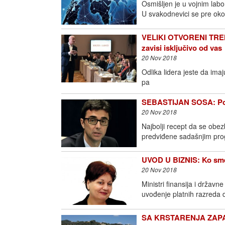
Osmišljen je u vojnim labo
U svakodnevici se pre oko 
VELIKI OTVORENI TRE
zavisi isključivo od vas
20 Nov 2018
Odlika lidera jeste da imaj
pa
SEBASTIJAN SOSA: Poveć
20 Nov 2018
Najbolji recept da se obezb
predviđene sadašnjim pr
UVOD U BIZNIS: Ko sme 
20 Nov 2018
Ministri finansija i državn
uvođenje platnih razreda 
SA KRSTARENJA ZAPAD