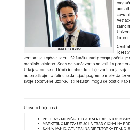
mogućn
postati
savetnic
Veštac
zamenit
Univer
forumu 
Central
Danijel Suskind
liderst
kompanije i njihovi lideri. “Veštačka inteligencija počela
mobilnih telefona. Sada se suočavamo sa velikim promenam
Udaljavamo se od tradicionalne definicije zanimanja koja
automatizujemo rutinu rada. Ljudi pogrešno misle da će ves
svoje sopstvene uzorke. Isti rezultati mogu se postići kao l
U ovom broju još i …
PREDRAG MILINČIĆ, REGIONALNI DIREKTOR KOMPANIJE
MARKETING MREŽA URUČILA TRADICIONALNA PRIZNA
SANJA IVANIĆ, GENERALNA DIREKTORKA FRANCUSKO