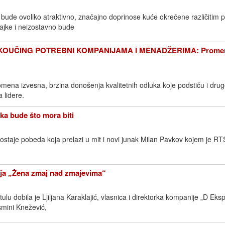
bude ovoliko atraktivno, značajno doprinose kuće okrečene različitim 
bajke i neizostavno bude
I KOUČING POTREBNI KOMPANIJAMA I MENADŽERIMA: Promen
ena izvesna, brzina donošenja kvalitetnih odluka koje podstiču i dru
a lidere.
a bude što mora biti
 ostaje pobeda koja prelazi u mit i novi junak Milan Pavkov kojem je R
nja „Žena zmaj nad zmajevima“
tulu dobila je Ljiljana Karaklajić, vlasnica i direktorka kompanije „D Eks
mini Knežević,