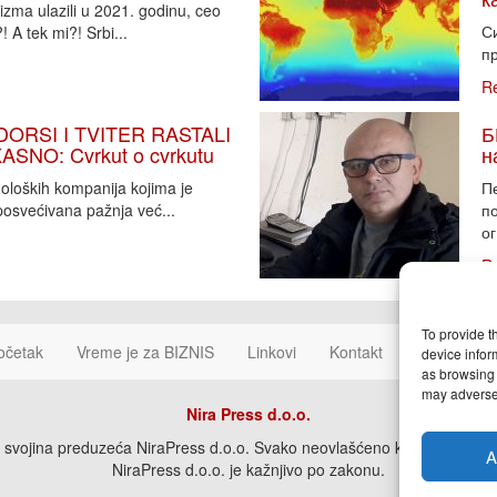
zma ulazili u 2021. godinu, ceo
Си
 A tek mi?! Srbi...
пр
R
DORSI I TVITER RASTALI
Б
SNO: Cvrkut o cvrkutu
н
noloških kompanija kojima je
П
osvećivana pažnja već...
п
ог
R
To provide t
očetak
Vreme je za BIZNIS
Linkovi
Kontakt
Cookie Poli
device infor
as browsing 
may adversel
Nira Press d.o.o.
svojina preduzeća NiraPress d.o.o. Svako neovlašćeno korišćenje, kopira
A
NiraPress d.o.o. je kažnjivo po zakonu.