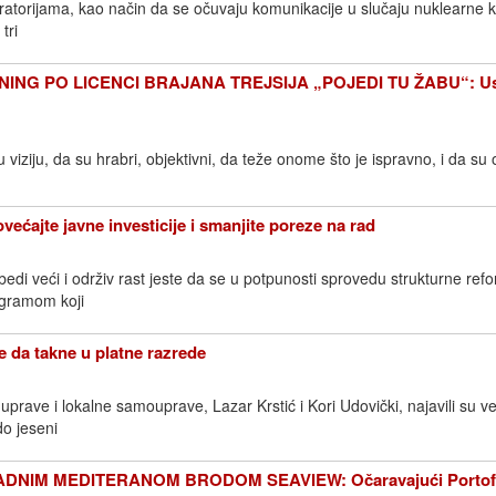
ratorijama, kao način da se očuvaju komunikacije u slučaju nuklearne k
tri
NING PO LICENCI BRAJANA TREJSIJA „POJEDI TU ŽABU“: U
u viziju, da su hrabri, objektivni, da teže onome što je ispravno, i da su
ajte javne investicije i smanjite poreze na rad
edi veći i održiv rast jeste da se u potpunosti sprovedu strukturne ref
ogramom koji
da takne u platne razrede
e uprave i lokalne samouprave, Lazar Krstić i Kori Udovički, najavili su v
do jeseni
NIM MEDITERANOM BRODOM SEAVIEW: Očaravajući Portof