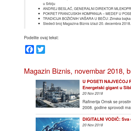
u Srbiju
ANDREJ BESLAĆ, GENERALNI DIREKTOR MLEKOPRODUK
POKRET FRANCUSKIH KOMPANIJA – MEDEF U POSETI BE
TRADICIJA BOŽIĆNIH VAŠARA U BEČU: Zimska bajka
Sledeći broj Magazina Biznis izlazi 20. decembra 2018.
Podelite ovaj tekst:
Facebook
Twitter
Magazin Biznis, novembar 2018, b
U POSETI NAJVEĆOJ
Energetski gigant u Sib
20 Nov 2018
Rafinerija Omsk se prostir
2008. godine sprovodi mat
DIGITALNI VODIČ: Sva c
20 Nov 2018