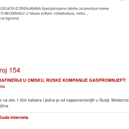
TA IZ ZRENJANINA Specijalizujemo fabriku za premijum sireve
OGRADU: U fokusu softveri, infrastruktura, metro…
 na trgovima
roj 154
 RAFINERIJI U OMSKU, RUSKE KOMPANIJE GASPROMNJEFT:
iru
e na oko 1.500 hektara i jedna je od najsavremenijih u Rusiji. Moderniz
ična
̌uda interneta