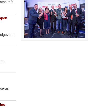
atastrofe.
speh
 odgovorni
orme
ečeras
ino