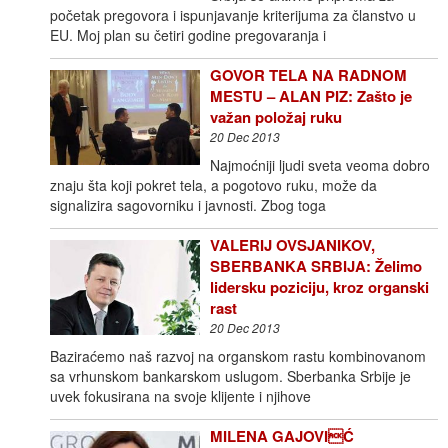
početak pregovora i ispunjavanje kriterijuma za članstvo u
EU. Moj plan su četiri godine pregovaranja i
GOVOR TELA NA RADNOM
MESTU – ALAN PIZ: Zašto je
važan položaj ruku
20 Dec 2013
Najmoćniji ljudi sveta veoma dobro
znaju šta koji pokret tela, a pogotovo ruku, može da
signalizira sagovorniku i javnosti. Zbog toga
VALERIJ OVSJANIKOV,
SBERBANKA SRBIJA: Želimo
lidersku poziciju, kroz organski
rast
20 Dec 2013
Baziraćemo naš razvoj na organskom rastu kombinovanom
sa vrhunskom bankarskom uslugom. Sberbanka Srbije je
uvek fokusirana na svoje klijente i njihove
MILENA GAJOVIĆ