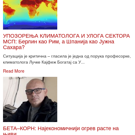
УПОЗОРЕЊА КЛИМАТОЛОГА И УЛОГА СЕКТОРА
МСП: Берлин као Рим, а Шпанија као Јужна
Сахара?
Ситуација је критична – гласила је једна од порука професорке,
климатолога Лучке Кајфеж Богатај са У...
Read More
БЕТА–КОРН: Најекономичнији огрев расте на
њиви