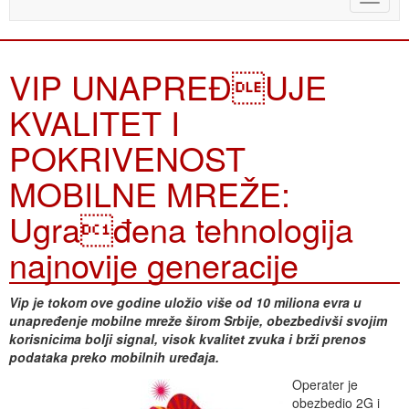
naviga
VIP UNAPREĐUJE
KVALITET I
POKRIVENOST
MOBILNE MREŽE:
Ugrađena tehnologija
najnovije generacije
Vip je tokom ove godine uložio više od 10 miliona evra u
unapređenje mobilne mreže širom Srbije, obezbedivši svojim
korisnicima bolji signal, visok kvalitet zvuka i brži prenos
podataka preko mobilnih uređaja.
Operater je
obezbedio 2G i