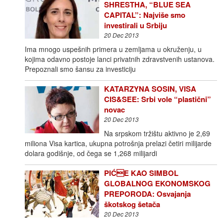
SHRESTHA, “BLUE SEA
CAPITAL”: Najviše smo
investirali u Srbiju
20 Dec 2013
Ima mnogo uspešnih primera u zemljama u okruženju, u
kojima odavno postoje lanci privatnih zdravstvenih ustanova.
Prepoznali smo šansu za investiciju
KATARZYNA SOSIN, VISA
CIS&SEE: Srbi vole “plastični”
novac
20 Dec 2013
Na srpskom tržištu aktivno je 2,69
miliona Visa kartica, ukupna potrošnja prelazi četiri milijarde
dolara godišnje, od čega se 1,268 milijardi
PIĆE KAO SIMBOL
GLOBALNOG EKONOMSKOG
PREPORODA: Osvajanja
škotskog šetača
20 Dec 2013