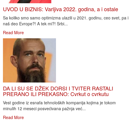
UVOD U BIZNIS: Varljiva 2022. godina, a i ostale
Sa koliko smo samo optimizma ulazili u 2021. godinu, ceo svet, pa i
naš deo Evrope?! A tek mi?! Srbi...
Read More
DA LI SU SE DŽEK DORSI I TVITER RASTALI
PRERANO ILI PREKASNO: Cvrkut o cvrkutu
Vest godine iz esnafa tehnoloških kompanija kojima je tokom
minulih 12 meseci posvećivana pažnja već...
Read More