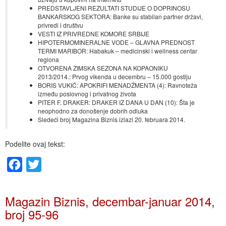
PREDSTAVLJENI REZULTATI STUDIJE O DOPRINOSU
BANKARSKOG SEKTORA: Banke su stabilan partner državi,
privredi i društvu
VESTI IZ PRIVREDNE KOMORE SRBIJE
HIPOTERMOMINERALNE VODE – GLAVNA PREDNOST
TERMI MARIBOR: Habakuk – medicinski i wellness centar
regiona
OTVORENA ZIMSKA SEZONA NA KOPAONIKU
2013/2014.: Prvog vikenda u decembru – 15.000 gostiju
BORIS VUKIĆ: APOKRIFI MENADŽMENTA (4): Ravnoteža
između poslovnog i privatnog života
PITER F. DRAKER: DRAKER IZ DANA U DAN (10): Šta je
neophodno za donošenje dobrih odluka
Sledeći broj Magazina Biznis izlazi 20. februara 2014.
Podelite ovaj tekst:
Facebook
Twitter
Magazin Biznis, decembar-januar 2014,
broj 95-96