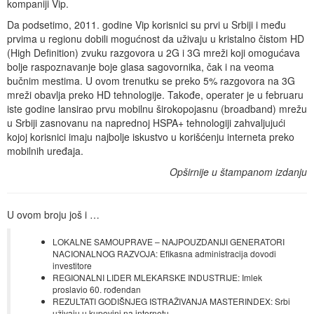
kompaniji Vip.
Da podsetimo, 2011. godine Vip korisnici su prvi u Srbiji i među
prvima u regionu dobili mogućnost da uživaju u kristalno čistom HD
(High Definition) zvuku razgovora u 2G i 3G mreži koji omogućava
bolje raspoznavanje boje glasa sagovornika, čak i na veoma
bučnim mestima. U ovom trenutku se preko 5% razgovora na 3G
mreži obavlja preko HD tehnologije. Takođe, operater je u februaru
iste godine lansirao prvu mobilnu širokopojasnu (broadband) mrežu
u Srbiji zasnovanu na naprednoj HSPA+ tehnologiji zahvaljujući
kojoj korisnici imaju najbolje iskustvo u korišćenju interneta preko
mobilnih uređaja.
Opširnije u štampanom izdanju
U ovom broju još i …
LOKALNE SAMOUPRAVE – NAJPOUZDANIJI GENERATORI
NACIONALNOG RAZVOJA: Efikasna administracija dovodi
investitore
REGIONALNI LIDER MLEKARSKE INDUSTRIJE: Imlek
proslavio 60. rođendan
REZULTATI GODIŠNJEG ISTRAŽIVANJA MASTERINDEX: Srbi
uživaju u kupovini na internetu