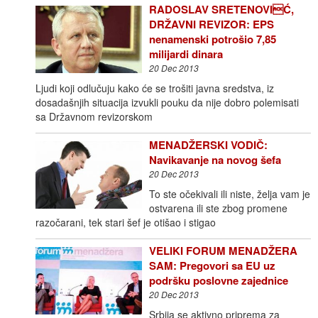
RADOSLAV SRETENOVIĆ,
DRŽAVNI REVIZOR: EPS
nenamenski potrošio 7,85
milijardi dinara
20 Dec 2013
Ljudi koji odlučuju kako će se trošiti javna sredstva, iz
dosadašnjih situacija izvukli pouku da nije dobro polemisati
sa Državnom revizorskom
MENADŽERSKI VODIČ:
Navikavanje na novog šefa
20 Dec 2013
To ste očekivali ili niste, želja vam je
ostvarena ili ste zbog promene
razočarani, tek stari šef je otišao i stigao
VELIKI FORUM MENADŽERA
SAM: Pregovori sa EU uz
podršku poslovne zajednice
20 Dec 2013
Srbija se aktivno priprema za