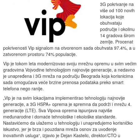
3G pokrivanje na
više od 100 novih
lokacija koje
obuhvataju
područje i okolinu
14 gradova širom
zemlje. Procenat
pokrivenosti Vip signalom na otvorenom sada obuhvata 97.4%, a u
zatvorenom prostoru 74% populacije.
Vip je tokom leta modernizovao svoju mrežnu opremu u svim većim
gradovima Vojvodine tehnologijom najnovije generacije, a nedavno
je unapređena i 3G mreža na području Beograda koja korisnicima
sada omogućava veće brzine prenosa podataka preko smart
telefona nego ranije.
„Vip je na svim lokacijama implementirao tehnologiju najnovije
generacije, a 3G HSPA+ oprema je spremna da podrži i mrežu 4.
generacije (LTE). Sva Vipova oprema ispunjava najviše
međunarodne i domaće tehnološke i ekološke standarde.
Nastavićemo da ulažemo u tehnologiju i unapređujemo korisničko
iskustvo, jer je brza i pouzdana mreža osnov za uvođenje
inovativnih usluga“, izjavio je Dejan Kastelic, direktor/CTO u