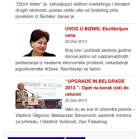
“Džoni Voker” je, zahvaljujući veštom marketingu i sticajem
drugih okolnosti, postao nešto više od žestokog pića
poreklom iz Škotske: danas je
UVOD U BIZNIS: Ekvilibrijum
cena
20 Dec 2013
Kraj ove i početak sledeće godine
donosi jedno od najdramatičnijih
podsećanja iz neslavne ekonomske prošlosti, nekadašnje
jugoslovenske države. Navršavaju se tačno
“UPGRADE IN BELGRADE
2013.”: Opet na korak (od) do
reformi
20 Dec 2013
Iako su se sva tri učesnika panela –
Vladimir Gligorov, Aleksandar Stevanović, savetnik ministra
za privredu, i Vladimir Vučković, član Fiskalnog