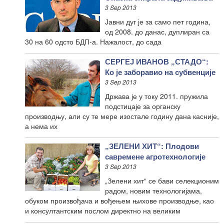
3 Sep 2013
Јавни дуг је за само пет година,
од 2008. до данас, дуплиран са
30 на 60 одсто БДП-а. Нажалост, до сада
СЕРГЕЈ ИВАНОВ „СТАДО“:
Ко је заборавио на субвенције
3 Sep 2013
Држава је у току 2011. пружила
подстицаје за органску
производњу, али су те мере изостале годину дана касније,
а нема их
„ЗЕЛЕНИ ХИТ“: Плодови
савремене агротехнологије
3 Sep 2013
„Зелени хит“ се бави селекционим
радом, новим технологијама,
обуком произвођача и вођењем њихове производње, као
и консултантским послом директно на великим