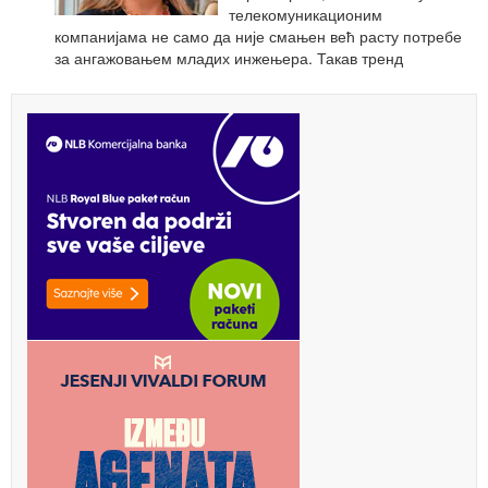
телекомуникационим
компанијама не само да није смањен већ расту потребе
за ангажовањем младих инжењера. Такав тренд