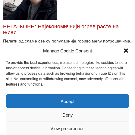
БЕТА–КОРН: Најекономичнији огрев расте на
њиви
Пелети од сламе све су популарније гориво међу потрошачима.
Главне препреке већoj производњи овог ог...
Manage Cookie Consent
Read More
To provide the best experiences, we use technologies like cookies to store
and/or access device information. Consenting to these technologies will
allow us to process data such as browsing behavior or unique IDs on this
site. Not consenting or withdrawing consent, may adversely affect certain
Toggle
features and functions.
naviga
Nira Press d.o.o.
Accept
Sadržaj ovog sajta je zakonom zaštićena intelektualna svojina
preduzeća NiraPress d.o.o. Svako neovlašćeno korišćenje,
Deny
kopiranje, objavljivanje celine ili delova bilo kog proizvoda NiraPress
d.o.o. je kažnjivo po zakonu.
View preferences