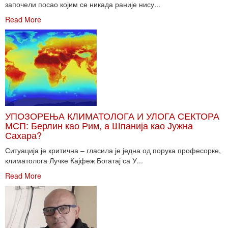
започели посао којим се никада раније нису...
Read More
УПОЗОРЕЊА КЛИМАТОЛОГА И УЛОГА СЕКТОРА
МСП: Берлин као Рим, а Шпанија као Јужна
Сахара?
Ситуација је критична – гласила је једна од порука професорке,
климатолога Лучке Кајфеж Богатај са У...
Read More