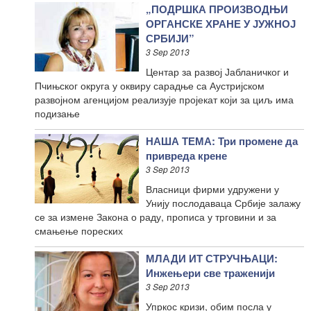
„ПОДРШКА ПРОИЗВОДЊИ
ОРГАНСКЕ ХРАНЕ У ЈУЖНОЈ
СРБИЈИ”
3 Sep 2013
Центар за развој Јабланичког и
Пчињског округа у оквиру сарадње са Аустријском
развојном агенцијом реализује пројекат који за циљ има
подизање
НАША ТЕМА: Три промене да
привреда крене
3 Sep 2013
Власници фирми удружени у
Унију послодаваца Србије залажу
се за измене Закона о раду, прописа у трговини и за
смањење пореских
МЛАДИ ИТ СТРУЧЊАЦИ:
Инжењери све траженији
3 Sep 2013
Упркос кризи, обим посла у