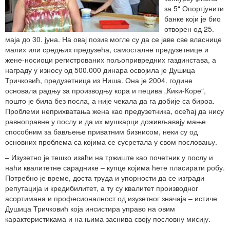
за 5“ Опортјунити
банке који је био
отворен од 25.
маја до 30. јуна. На овај позив могле су да се јаве све власнице
малих или средњих предузећа, самосталне предузетнице и
жене-носиоци регистрованих пољопривредних газдинстава, а
награду у износу од 500.000 динара освојила је Душица
Тричковић, предузетница из Ниша. Она је 2004. године
основала радњу за производњу кора и пецива „Кики-Коре“,
пошто је била без посла, а није чекала да га добије са бироа.
Проблеми неприхватања жена као предузетника, осећај да нису
равноправне у послу и да их мушкарци доживљавају мање
способним за бављење приватним бизнисом, неки су од
основних проблема са којима се сусретала у свом пословању.
– Изузетно је тешко изаћи на тржиште као почетник у послу и
наћи квалитетне сараднике – купце којима ћете пласирати робу.
Потребно је време, доста труда и упорности да се изгради
репутација и кредибилитет, а ту су квалитет производног
асортимана и професионалност од изузетног значаја – истиче
Душица Тричковић која инсистира управо на овим
карактеристикама и на њима заснива своју пословну мисију.