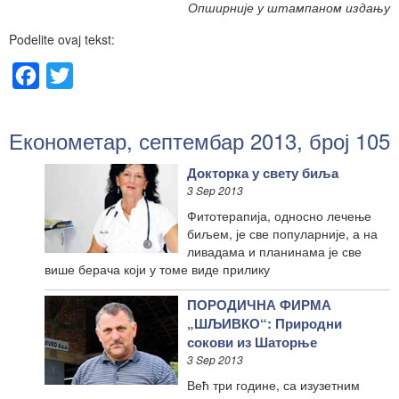
Опширније у штампаном издању
Podelite ovaj tekst:
Facebook
Twitter
Економетар, септембар 2013, број 105
Докторка у свету биља
3 Sep 2013
Фитотерапија, односно лечење
биљем, је све популарније, а на
ливадама и планинама је све
више берача који у томе виде прилику
ПОРОДИЧНА ФИРМА
„ШЉИВКО“: Природни
сокови из Шаторње
3 Sep 2013
Већ три године, са изузетним