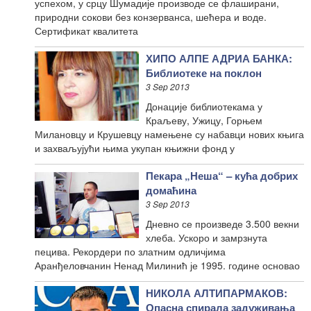
успехом, у срцу Шумадије производе се флаширани,
природни сокови без конзерванса, шећера и воде.
Сертификат квалитета
ХИПО АЛПЕ АДРИА БАНКА:
Библиотеке на поклон
3 Sep 2013
Донације библиотекама у
Краљеву, Ужицу, Горњем
Милановцу и Крушевцу намењене су набавци нових књига
и захваљујући њима укупан књижни фонд у
Пекара „Неша“ – кућа добрих
домаћина
3 Sep 2013
Дневно се произведе 3.500 векни
хлеба. Ускоро и замрзнута
пецива. Рекордери по златним одличјима
Аранђеловчанин Ненад Милинић је 1995. године основао
НИКОЛА АЛТИПАРМАКОВ:
Опасна спирала задуживања