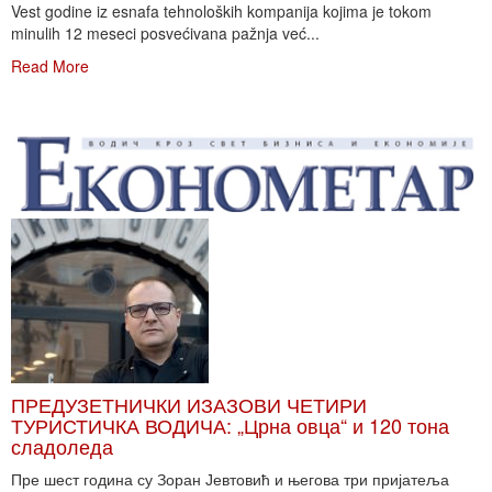
Vest godine iz esnafa tehnoloških kompanija kojima je tokom
minulih 12 meseci posvećivana pažnja već...
Read More
ПРЕДУЗЕТНИЧКИ ИЗАЗОВИ ЧЕТИРИ
ТУРИСТИЧКА ВОДИЧА: „Црна овца“ и 120 тона
сладоледа
Пре шест година су Зоран Јевтовић и његова три пријатеља