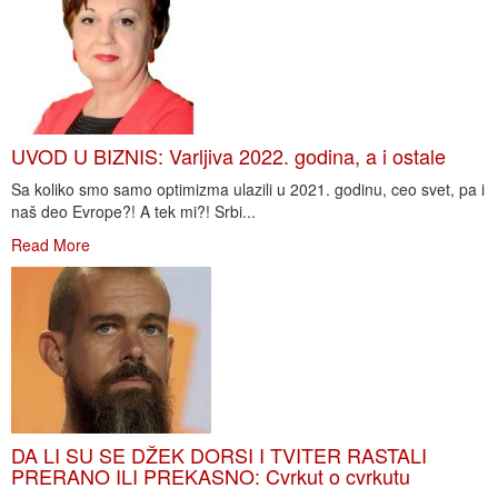
UVOD U BIZNIS: Varljiva 2022. godina, a i ostale
Sa koliko smo samo optimizma ulazili u 2021. godinu, ceo svet, pa i
naš deo Evrope?! A tek mi?! Srbi...
Read More
DA LI SU SE DŽEK DORSI I TVITER RASTALI
PRERANO ILI PREKASNO: Cvrkut o cvrkutu