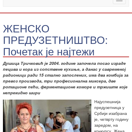
naviga
ЖЕНСКО
ПРЕДУЗЕТНИШТВО:
Почетак је најтежи
Душица Тричковић је 2004. године започела посао израде
пецива и кора из сопствене кухиње, а данас у савременој
радионици ради 15 стално запослених, има два комбија за
превоз производа, три професионална миксера, две
ротационе пећи, ферментационе коморе и тржиште које
непрекидно шири
Најуспешнија
предузетница у
Србији изабрана
је, четврту годину
заредом, на
конкурсу „Жена