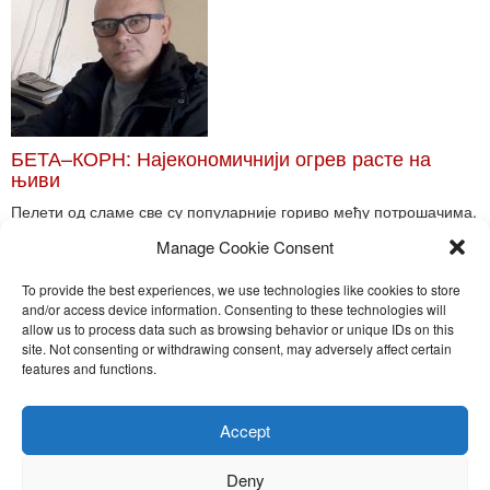
БЕТА–КОРН: Најекономичнији огрев расте на
њиви
Пелети од сламе све су популарније гориво међу потрошачима.
Главне препреке већoj производњи овог ог...
Manage Cookie Consent
Read More
To provide the best experiences, we use technologies like cookies to store
and/or access device information. Consenting to these technologies will
allow us to process data such as browsing behavior or unique IDs on this
site. Not consenting or withdrawing consent, may adversely affect certain
Toggle
features and functions.
naviga
Nira Press d.o.o.
Accept
Sadržaj ovog sajta je zakonom zaštićena intelektualna svojina
preduzeća NiraPress d.o.o. Svako neovlašćeno korišćenje,
Deny
kopiranje, objavljivanje celine ili delova bilo kog proizvoda NiraPress