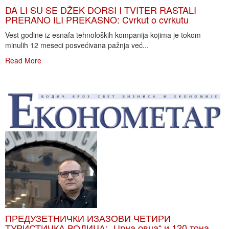
DA LI SU SE DŽEK DORSI I TVITER RASTALI
PRERANO ILI PREKASNO: Cvrkut o cvrkutu
Vest godine iz esnafa tehnoloških kompanija kojima je tokom
minulih 12 meseci posvećivana pažnja već...
Read More
ПРЕДУЗЕТНИЧКИ ИЗАЗОВИ ЧЕТИРИ
ТУРИСТИЧКА ВОДИЧА: „Црна овца“ и 120 тона