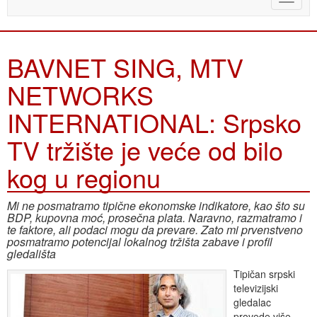
naviga
BAVNET SING, MTV
NETWORKS
INTERNATIONAL: Srpsko
TV tržište je veće od bilo
kog u regionu
Mi ne posmatramo tipične ekonomske indikatore, kao što su
BDP, kupovna moć, prosečna plata. Naravno, razmatramo i
te faktore, ali podaci mogu da prevare. Zato mi prvenstveno
posmatramo potencijal lokalnog tržišta zabave i profil
gledališta
Tipičan srpski
televizijski
gledalac
provede više