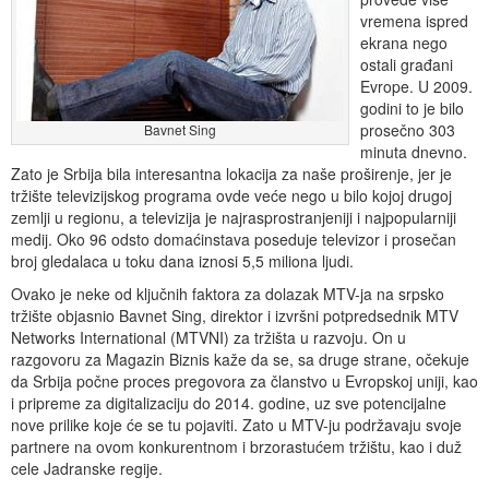
vremena ispred
ekrana nego
ostali građani
Evrope. U 2009.
godini to je bilo
prosečno 303
Bavnet Sing
minuta dnevno.
Zato je Srbija bila interesantna lokacija za naše proširenje, jer je
tržište televizijskog programa ovde veće nego u bilo kojoj drugoj
zemlji u regionu, a televizija je najrasprostranjeniji i najpopularniji
medij. Oko 96 odsto domaćinstava poseduje televizor i prosečan
broj gledalaca u toku dana iznosi 5,5 miliona ljudi.
Ovako je neke od ključnih faktora za dolazak MTV-ja na srpsko
tržište objasnio Bavnet Sing, direktor i izvršni potpredsednik MTV
Networks International (MTVNI) za tržišta u razvoju. On u
razgovoru za Magazin Biznis kaže da se, sa druge strane, očekuje
da Srbija počne proces pregovora za članstvo u Evropskoj uniji, kao
i pripreme za digitalizaciju do 2014. godine, uz sve potencijalne
nove prilike koje će se tu pojaviti. Zato u MTV-ju podržavaju svoje
partnere na ovom konkurentnom i brzorastućem tržištu, kao i duž
cele Jadranske regije.