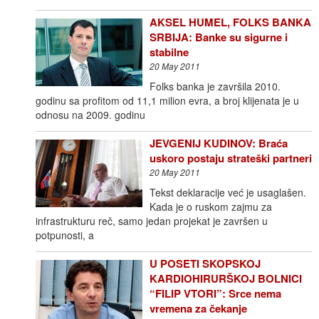
AKSEL HUMEL, FOLKS BANKA
SRBIJA: Banke su sigurne i
stabilne
20 May 2011
Folks banka je završila 2010.
godinu sa profitom od 11,1 milion evra, a broj klijenata je u
odnosu na 2009. godinu
JEVGENIJ KUDINOV: Braća
uskoro postaju strateški partneri
20 May 2011
Tekst deklaracije već je usaglašen.
Kada je o ruskom zajmu za
infrastrukturu reč, samo jedan projekat je završen u
potpunosti, a
U POSETI SKOPSKOJ
KARDIOHIRURŠKOJ BOLNICI
“FILIP VTORI”: Srce nema
vremena za čekanje