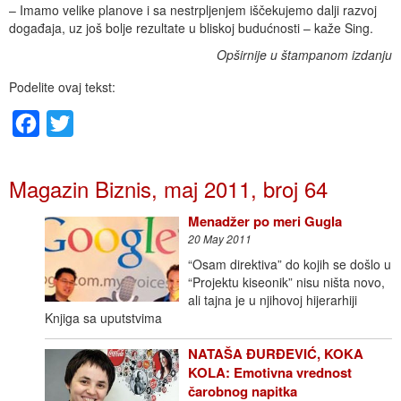
– Imamo velike planove i sa nestrpljenjem iščekujemo dalji razvoj
događaja, uz još bolje rezultate u bliskoj budućnosti – kaže Sing.
Opširnije u štampanom izdanju
Podelite ovaj tekst:
Facebook
Twitter
Magazin Biznis, maj 2011, broj 64
Menadžer po meri Gugla
20 May 2011
“Osam direktiva” do kojih se došlo u
“Projektu kiseonik” nisu ništa novo,
ali tajna je u njihovoj hijerarhiji
Knjiga sa uputstvima
NATAŠA ĐURĐEVIĆ, KOKA
KOLA: Emotivna vrednost
čarobnog napitka