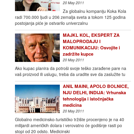
20 May 2011
Za globalnu kompaniju Koka Kola
radi 700.000 ljudi u 206 zemalja sveta a tokom 125 godina
postojanja piće je ostvarilo univerzalnu
MAJKL KOL, EKSPERT ZA
MALOPRODAJU I
KOMUNIKACIJU: Osvojite i
zadržite kupce
20 May 2011
Ako kupac planira da potroši svoje teško zarađene pare na
vaš proizvod ili uslugu, treba da uradite sve da zaslužite tu
ANIL MAINI, APOLO BOLNICE,
NJU DELHI, INDIJA: Vrhunska
tehnologija i istočnjačka
medicina
20 May 2011
Globalno medicinsko-turističko tržište procenjeno je na 40
milijardi američkih dolara i verovatno će godišnje rasti po
stopi od 20 odsto. Medicinski