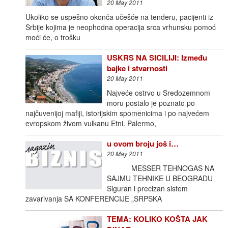
20 May 2011
Ukoliko se uspešno okonča učešće na tenderu, pacijenti iz
Srbije kojima je neophodna operacija srca vrhunsku pomoć
moći će, o trošku
USKRS NA SICILIJI: Između
bajke i stvarnosti
20 May 2011
Najveće ostrvo u Sredozemnom
moru postalo je poznato po
najčuvenijoj mafiji, istorijskim spomenicima i po najvećem
evropskom živom vulkanu Etni. Palermo,
u ovom broju još i…
20 May 2011
MESSER TEHNOGAS NA
SAJMU TEHNIKE U BEOGRADU
Siguran i precizan sistem
zavarivanja SA KONFERENCIJE „SRPSKA
TEMA: KOLIKO KOŠTA JAK