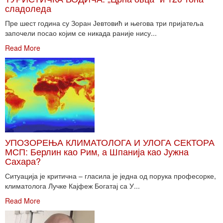
сладоледа
Пре шест година су Зоран Јевтовић и његова три пријатеља
започели посао којим се никада раније нису...
Read More
УПОЗОРЕЊА КЛИМАТОЛОГА И УЛОГА СЕКТОРА
МСП: Берлин као Рим, а Шпанија као Јужна
Сахара?
Ситуација је критична – гласила је једна од порука професорке,
климатолога Лучке Кајфеж Богатај са У...
Read More