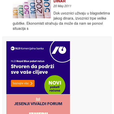
DINAR
20 May 2011
Dok uvoznici uživaju u blagodetima
jakog dinara, izvoznici trpe velike
gubitke. Ekonomisti strahuju da može da nam se ponovi
situacija s