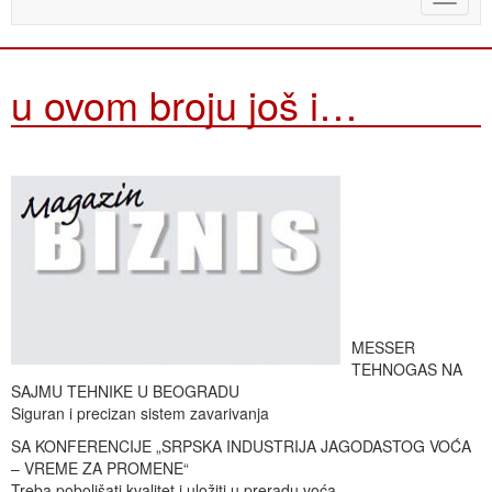
naviga
u ovom broju još i…
MESSER
TEHNOGAS NA
SAJMU TEHNIKE U BEOGRADU
Siguran i precizan sistem zavarivanja
SA KONFERENCIJE „SRPSKA INDUSTRIJA JAGODASTOG VOĆA
– VREME ZA PROMENE“
Treba poboljšati kvalitet i uložiti u preradu voća