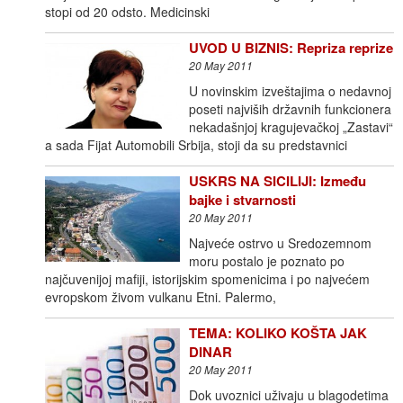
stopi od 20 odsto. Medicinski
UVOD U BIZNIS: Repriza reprize
20 May 2011
U novinskim izveštajima o nedavnoj
poseti najviših državnih funkcionera
nekadašnjoj kragujevačkoj „Zastavi“
a sada Fijat Automobili Srbija, stoji da su predstavnici
USKRS NA SICILIJI: Između
bajke i stvarnosti
20 May 2011
Najveće ostrvo u Sredozemnom
moru postalo je poznato po
najčuvenijoj mafiji, istorijskim spomenicima i po najvećem
evropskom živom vulkanu Etni. Palermo,
TEMA: KOLIKO KOŠTA JAK
DINAR
20 May 2011
Dok uvoznici uživaju u blagodetima