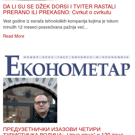
DA LI SU SE DŽEK DORSI I TVITER RASTALI
PRERANO ILI PREKASNO: Cvrkut o cvrkutu
Vest godine iz esnafa tehnoloških kompanija kojima je tokom
minulih 12 meseci posvećivana pažnja već...
Read More
ПРЕДУЗЕТНИЧКИ ИЗАЗОВИ ЧЕТИРИ
ТУРИСТИЧКА ВОДИЧА: „Црна овца“ и 120 тона