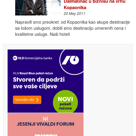
Dalmatinac u biznisu na vrhu
Kopaonika
20 May 2011
Napravili smo preokret: od Kopaonika kao skupe destinacije
sa lošom uslugom, dobili smo destinaciju umerenih cena i
kvalitetne usluge. Naši hoteli