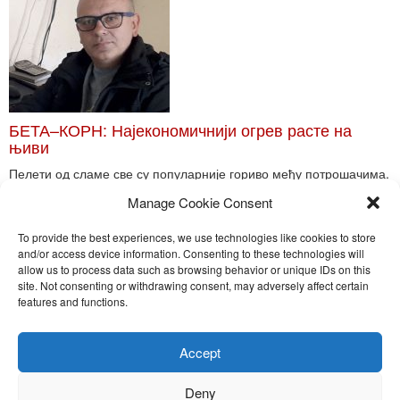
БЕТА–КОРН: Најекономичнији огрев расте на
њиви
Пелети од сламе све су популарније гориво међу потрошачима.
Главне препреке већoj производњи овог ог...
Manage Cookie Consent
Read More
To provide the best experiences, we use technologies like cookies to store
and/or access device information. Consenting to these technologies will
allow us to process data such as browsing behavior or unique IDs on this
site. Not consenting or withdrawing consent, may adversely affect certain
Toggle
features and functions.
naviga
Nira Press d.o.o.
Accept
Sadržaj ovog sajta je zakonom zaštićena intelektualna svojina
preduzeća NiraPress d.o.o. Svako neovlašćeno korišćenje,
Deny
kopiranje, objavljivanje celine ili delova bilo kog proizvoda NiraPress