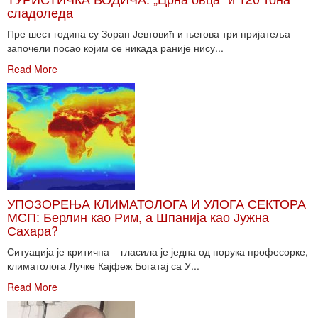
сладоледа
Пре шест година су Зоран Јевтовић и његова три пријатеља
започели посао којим се никада раније нису...
Read More
УПОЗОРЕЊА КЛИМАТОЛОГА И УЛОГА СЕКТОРА
МСП: Берлин као Рим, а Шпанија као Јужна
Сахара?
Ситуација је критична – гласила је једна од порука професорке,
климатолога Лучке Кајфеж Богатај са У...
Read More