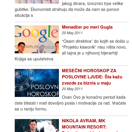
jakog dinara, izvoznici trpe velike
gubitke. Ekonomisti strahuju da može da nam se ponovi
situacija s
Menadžer po meri Gugla
20 May 2011
“Osam direktiva” do kojih se došlo u
“Projektu kiseonik” nisu ništa novo,
ali tajna je u njihovoj hijerarhiji
Knjiga sa uputstvima
MESEČNI HOROSKOP ZA
POSLOVNE LJUDE: Šta kažu
zvezde za biznis u maju
20 May 2011
Ovan Ovo je konačno period kada
ćete blistati i mati dovoljno posla i motivacije za rad. Vraćate
se u raniju formu.
NIKOLA AVRAM, MK
MOUNTAIN RESORT: