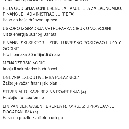
PETA GODIŠNJA KONFERENCIJA FAKULTETA ZA EKONOMIJU,
FINANSIJE I ADMINISTRACIJU (FEFA)
Kako do bolje državne uprave
USKORO IZGRADNJA VETROPARKA ČIBUK U VOJVODINI
Čista energija Južnog Banata
FINANSIJSKI SEKTOR U SRBIJI USPEŠNO POSLOVAO I U 2010.
GODINI*
Profit banaka 25 milijardi dinara
MENADŽERSKI VODIČ
Imaju li sekretarice budućnost
DNEVNIK EXECUTIVE MBA POLAZNICE*
Zašto je važan finansijski plan
STIVEN M. R. KAVI: BRZINA POVERENJA (4)
Poslujte transparentno
LIN VAN DER VAGEN I BRENDA R. KARLOS: UPRAVLJANJE
DOGAĐANJIMA (4)
Kako da pružite kvalitetnu uslugu