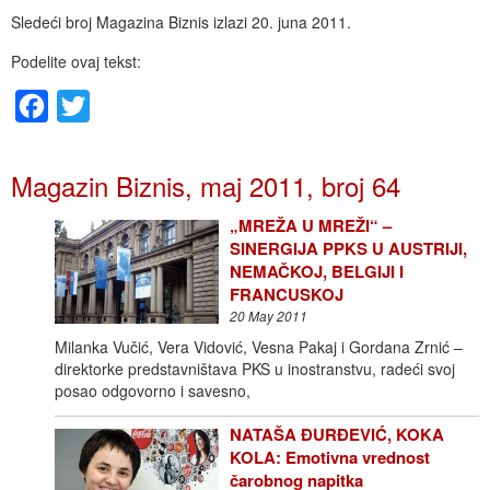
Sledeći broj Magazina Biznis izlazi 20. juna 2011.
Podelite ovaj tekst:
Facebook
Twitter
Magazin Biznis, maj 2011, broj 64
„MREŽA U MREŽI“ –
SINERGIJA PPKS U AUSTRIJI,
NEMAČKOJ, BELGIJI I
FRANCUSKOJ
20 May 2011
Milanka Vučić, Vera Vidović, Vesna Pakaj i Gordana Zrnić –
direktorke predstavništava PKS u inostranstvu, radeći svoj
posao odgovorno i savesno,
NATAŠA ĐURĐEVIĆ, KOKA
KOLA: Emotivna vrednost
čarobnog napitka