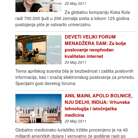
20 May 2011
Za globalnu kompaniju Koka Kola
radi 700.000 ljudi u 206 zemalja sveta a tokom 125 godina
postojanja piće je ostvarilo univerzalnu
DEVETI VELIKI FORUM
MENADŽERA SAM: Za bolje
poslovanje neophodan
kvalitetan internet
20 May 2011
Tema aprilskog susreta bila je bezbednost i zaštita poslovnih
informacija, kao i značaj elektronskog poslovanja za privredu.
Specijalni gost devetog foruma
ANIL MAINI, APOLO BOLNICE,
NJU DELHI, INDIJA: Vrhunska
tehnologija i istočnjačka
medicina
20 May 2011
Globalno medicinsko-turističko tržište procenjeno je na 40
milijardi američkih dolara i verovatno će godišnje rasti po