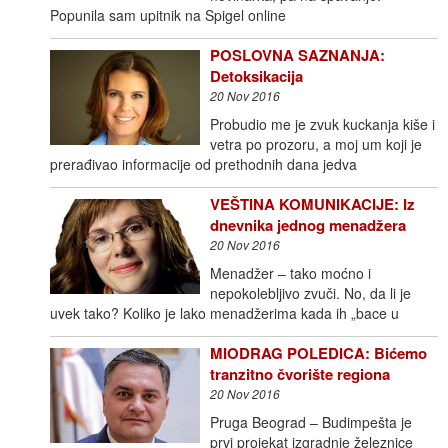
Popunila sam upitnik na Spigel online
POSLOVNA SAZNANJA:
Detoksikacija
20 Nov 2016
Probudio me je zvuk kuckanja kiše i
vetra po prozoru, a moj um koji je
prerađivao informacije od prethodnih dana jedva
VEŠTINA KOMUNIKACIJE: Iz
dnevnika jednog menadžera
20 Nov 2016
Menadžer – tako moćno i
nepokolebljivo zvuči. No, da li je
uvek tako? Koliko je lako menadžerima kada ih „bace u
MIODRAG POLEDICA: Bićemo
tranzitno čvorište regiona
20 Nov 2016
Pruga Beograd – Budimpešta je
prvi projekat izgradnje železnice