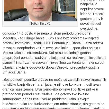
banjama je
neprikosnoveni
lider sa 170.801
gostom u prvih
devet meseci
Boban Đurović
ove godine,
odnosno 14,3 odsto više nego u istom periodu prethodne.
Međutim, kao i druge banje u Srbiji nije bez problema – najveći
hotelski kompleks u zemlji, HTP Fontana je u stečaju, a za održivi
razvoj su neophodne velike investicije kako u specijalnu bolnicu
Merkur tako i u infrastrukturu. Koliko su poslednjih godina
unapređeni ponuda i sadržaj, u kojoj meri su realizovani investicioni
planovi i ima li zainteresovanih investitora za Fontanu, neka su od
pitanja na koja je odgovorio Boban Đurović, predsednik opštine
Vrnjačka Banja.
„Bez pomoći i podrške države ne može se zamisliti razvoj značajnih
turističko-banjskih centara i jačanje njihove konkurentnosti izvan
granica naše zemlje. Društveno-ekonomske i političke prilike u
prethodnom periodu rezultirale su da gotovo sve lokalne
samouprave danas imaju velike probleme, kako u svojim
budžetima, tako i sa funkcionisanjem administracije, što generalno
predstavlja veliki kamen spoticanja samostalnom ulaganju i daljem