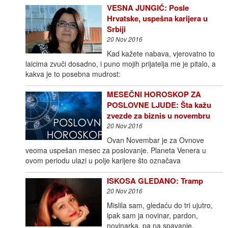
VESNA JUNGIĆ: Posle
Hrvatske, uspešna karijera u
Srbiji
20 Nov 2016
Kad kažete nabava, vjerovatno to
laicima zvuči dosadno, i puno mojih prijatelja me je pitalo, a
kakva je to posebna mudrost:
MESEČNI HOROSKOP ZA
POSLOVNE LJUDE: Šta kažu
zvezde za biznis u novembru
20 Nov 2016
Ovan Novembar je za Ovnove
veoma uspešan mesec za poslovanje. Planeta Venera u
ovom periodu ulazi u polje karijere što označava
ISKOSA GLEDANO: Tramp
20 Nov 2016
Mislila sam, gledaću do tri ujutro,
ipak sam ja novinar, pardon,
novinarka, pa na spavanje.