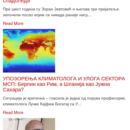
сладоледа
Пре шест година су Зоран Јевтовић и његова три пријатеља
започели посао којим се никада раније нису...
Read More
УПОЗОРЕЊА КЛИМАТОЛОГА И УЛОГА СЕКТОРА
МСП: Берлин као Рим, а Шпанија као Јужна
Сахара?
Ситуација је критична – гласила је једна од порука професорке,
климатолога Лучке Кајфеж Богатај са У...
Read More