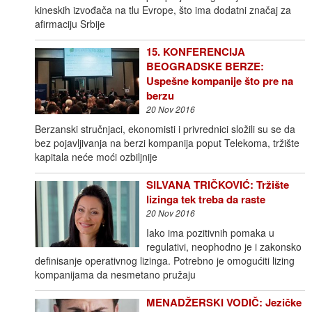
kineskih izvođača na tlu Evrope, što ima dodatni značaj za
afirmaciju Srbije
15. KONFERENCIJA
BEOGRADSKE BERZE:
Uspešne kompanije što pre na
berzu
20 Nov 2016
Berzanski stručnjaci, ekonomisti i privrednici složili su se da
bez pojavljivanja na berzi kompanija poput Telekoma, tržište
kapitala neće moći ozbiljnije
SILVANA TRIČKOVIĆ: Tržište
lizinga tek treba da raste
20 Nov 2016
Iako ima pozitivnih pomaka u
regulativi, neophodno je i zakonsko
definisanje operativnog lizinga. Potrebno je omogućiti lizing
kompanijama da nesmetano pružaju
MENADŽERSKI VODIČ: Jezičke