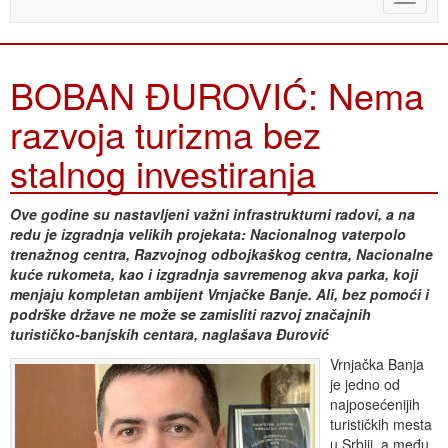
naviga
BOBAN ĐUROVIĆ: Nema
razvoja turizma bez
stalnog investiranja
Ove godine su nastavljeni važni infrastrukturni radovi, a na
redu je izgradnja velikih projekata: Nacionalnog vaterpolo
trenažnog centra, Razvojnog odbojkaškog centra, Nacionalne
kuće rukometa, kao i izgradnja savremenog akva parka, koji
menjaju kompletan ambijent Vrnjačke Banje. Ali, bez pomoći i
podrške države ne može se zamisliti razvoj značajnih
turističko-banjskih centara, naglašava Đurović
Vrnjačka Banja
je jedno od
najposećenijih
turističkih mesta
u Srbiji, a među