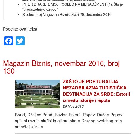
PITER DRAKER: MOJ POGLED NA MENADŽMENT (4): Šta je
“preduzetnički džudo”
Sledeći broj Magazina Biznis izlazi 20. decembra 2016.
Podelite ovaj tekst:
Facebook
Twitter
Magazin Biznis, novembar 2016, broj
130
ZAŠTO JE PORTUGALIJA
NEZAOBILAZNA TURISTIČKA
DESTINACIJA ZA SRBE: Estoril
između istorije i lepote
20 Nov 2016
Bond, Džejms Bond, Kazino Estoril, Popov, Dušan Popov i
špijuni raznih službi imali su tokom Drugog svetskog rata
smeštaj u istim