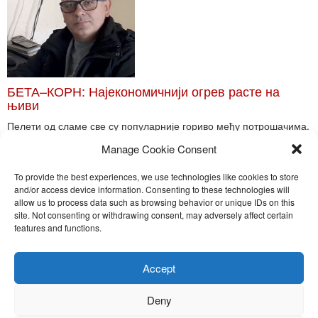
БЕТА–КОРН: Најекономичнији огрев расте на
њиви
Пелети од сламе све су популарније гориво међу потрошачима.
Главне препреке већoj производњи овог ог...
Manage Cookie Consent
Read More
To provide the best experiences, we use technologies like cookies to store
and/or access device information. Consenting to these technologies will
allow us to process data such as browsing behavior or unique IDs on this
site. Not consenting or withdrawing consent, may adversely affect certain
Toggle
features and functions.
naviga
Nira Press d.o.o.
Accept
Sadržaj ovog sajta je zakonom zaštićena intelektualna svojina
preduzeća NiraPress d.o.o. Svako neovlašćeno korišćenje,
Deny
kopiranje, objavljivanje celine ili delova bilo kog proizvoda NiraPress