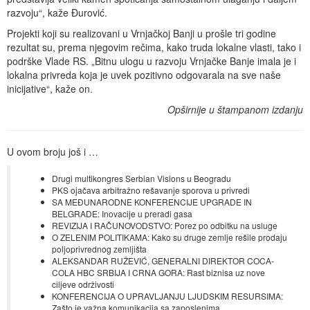
razvoju“, kaže Đurović.
Projekti koji su realizovani u Vrnjačkoj Banji u prošle tri godine
rezultat su, prema njegovim rečima, kako truda lokalne vlasti, tako i
podrške Vlade RS. „Bitnu ulogu u razvoju Vrnjačke Banje imala je i
lokalna privreda koja je uvek pozitivno odgovarala na sve naše
inicijative“, kaže on.
Opširnije u štampanom izdanju
U ovom broju još i …
Drugi multikongres Serbian Visions u Beogradu
PKS ojačava arbitražno rešavanje sporova u privredi
SA MEĐUNARODNE KONFERENCIJE UPGRADE IN
BELGRADE: Inovacije u preradi gasa
REVIZIJA I RAČUNOVODSTVO: Porez po odbitku na usluge
O ZELENIM POLITIKAMA: Kako su druge zemlje rešile prodaju
poljoprivrednog zemljišta
ALEKSANDAR RUŽEVIĆ, GENERALNI DIREKTOR COCA-
COLA HBC SRBIJA I CRNA GORA: Rast biznisa uz nove
ciljeve održivosti
KONFERENCIJA O UPRAVLJANJU LJUDSKIM RESURSIMA:
Zašto je važna komunikacija sa zaposlenima