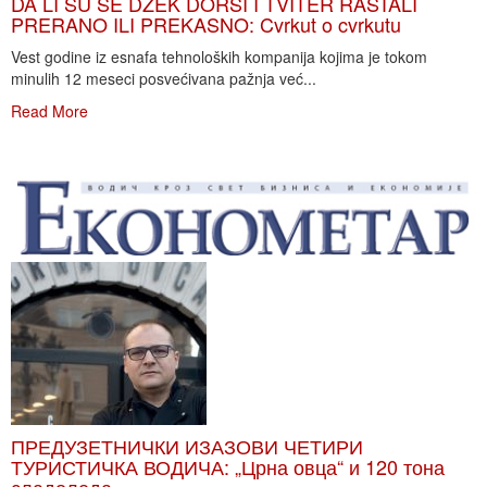
DA LI SU SE DŽEK DORSI I TVITER RASTALI
PRERANO ILI PREKASNO: Cvrkut o cvrkutu
Vest godine iz esnafa tehnoloških kompanija kojima je tokom
minulih 12 meseci posvećivana pažnja već...
Read More
ПРЕДУЗЕТНИЧКИ ИЗАЗОВИ ЧЕТИРИ
ТУРИСТИЧКА ВОДИЧА: „Црна овца“ и 120 тона