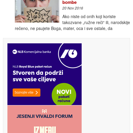
bombe
20 Nov 2016
Ako niste od onih koji koriste
takozvane „ružne reči“ ili, narodskije
rečeno, ne psujete Boga, mater, oca i sve ostale, da