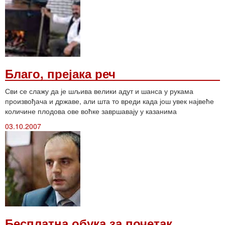
Благо, прејака реч
Сви се слажу да је шљива велики адут и шанса у рукама
произвођача и државе, али шта то вреди када још увек највеће
количине плодова ове воћке завршавају у казанима
03.10.2007
Бесплатна обука за почетак