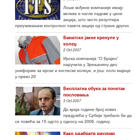
Лоше вођене компаније имају
велике и нагле падове у цени
акција, што често резултира
преузимањем контролног пакета акција од стране других
Банатске јакне кренуле у
колеџ
2 Oct 2007
Ирска компанија “О Брајен”
наручила у Зрењанину део
униформе за ирске и енглеске колеџе, и још: поло мајице
у преко 20
Бесплатна обука за почетак
пословања
3 Oct 2007
До краја године број нових
предузећа у Србији требало би да
се повећа за 15 одсто у односу на 2006. годину.
Како одабрати рачунар