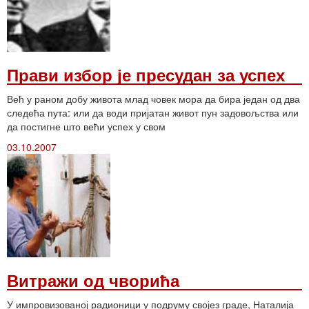
Прави избор је пресудан за успех
Већ у раном добу живота млад човек мора да бира један од два
следећа пута: или да води пријатан живот пун задовољства или
да постигне што већи успех у свом
03.10.2007
Витражи од чворића
У импровизованој радионици у подруму својез граде, Наталија