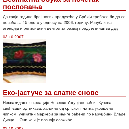
пословања
До краја године број нових предузећа у Србији требало би да се
повећа за 15 одсто у односу на 2006. годину. Републичка
агенција и регионални центри за развој предузетништва дају
03.10.2007
Еко-јастуче за слатке снове
Несвакидашње креације Невенке Унгурјановић из Кучева –
свећњаци од тикава, хаљине од српског платна украшене
чипком, уникатни маркери за књиге рађени по наруџбини Владе
Дивца… Они који је познају сложиће
03.10.2007