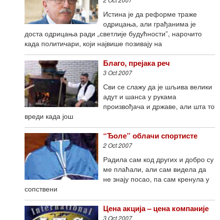
Истина је да реформе траже
одрицања, али грађанима је
доста одрицања ради „светлије будућности”, нарочито
када политичари, који највише позивају на
Благо, прејака реч
3 Oct 2007
Сви се слажу да је шљива велики
адут и шанса у рукама
произвођача и државе, али шта то
вреди када још
“Ђоле” облачи спортисте
2 Oct 2007
Радила сам код других и добро су
ме плаћали, али сам видела да
не знају посао, па сам кренула у
сопствени
Цена акција – цена компаније
3 Oct 2007