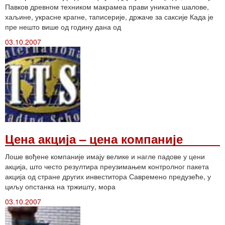
Павков древном техником макрамеа прави уникатне шалове,
хаљине, украсне крагне, таписерије, држаче за саксије Када је
пре нешто више од годину дана од
03.10.2007
Цена акција – цена компаније
Лоше вођене компаније имају велике и нагле падове у цени
акција, што често резултира преузимањем контролног пакета
акција од стране других инвеститора Савремено предузеће, у
циљу опстанка на тржишту, мора
03.10.2007