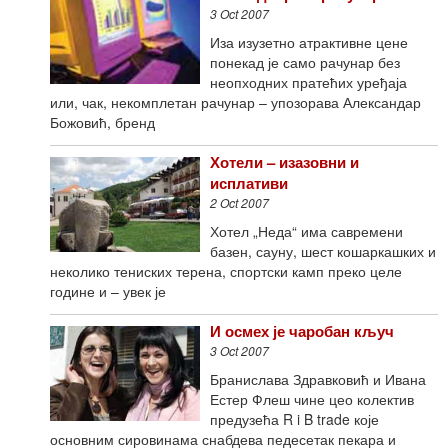
3 Oct 2007
Иза изузетно атрактивне цене
понекад је само рачунар без
неопходних пратећих уређаја
или, чак, некомплетан рачунар – упозорава Александар
Божовић, бренд
Хотели – изазовни и
исплативи
2 Oct 2007
Хотел „Неда“ има савремени
базен, сауну, шест кошаркашких и
неколико тениских терена, спортски камп преко целе
године и – увек је
И осмех је чаробан кључ
3 Oct 2007
Бранислава Здравковић и Ивана
Естер Флеш чине цео колектив
предузећа R i B trade које
основним сировинама снабдева педесетак пекара и