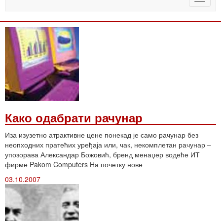
naviga
Како одабрати рачунар
Иза изузетно атрактивне цене понекад је само рачунар без
неопходних пратећих уређаја или, чак, некомплетан рачунар –
упозорава Александар Божовић, бренд менаџер водеће ИТ
фирме Pakom Computers На почетку нове
03.10.2007