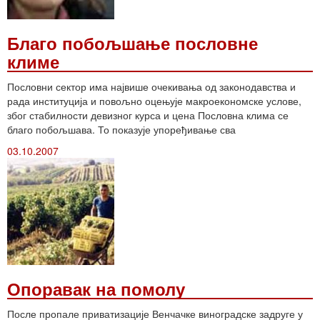
Благо побољшање пословне
климе
Пословни сектор има највише очекивања од законодавства и
рада институција и повољно оцењује макроекономске услове,
због стабилности девизног курса и цена Пословна клима се
благо побољшава. То показује упоређивање сва
03.10.2007
Опоравак на помолу
После пропале приватизације Венчачке виноградске задруге у