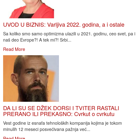
UVOD U BIZNIS: Varljiva 2022. godina, a i ostale
Sa koliko smo samo optimizma ulazili u 2021. godinu, ceo svet, pa i
naš deo Evrope?! A tek mi?! Srbi...
Read More
DA LI SU SE DŽEK DORSI I TVITER RASTALI
PRERANO ILI PREKASNO: Cvrkut o cvrkutu
Vest godine iz esnafa tehnoloških kompanija kojima je tokom
minulih 12 meseci posvećivana pažnja već...
Read More