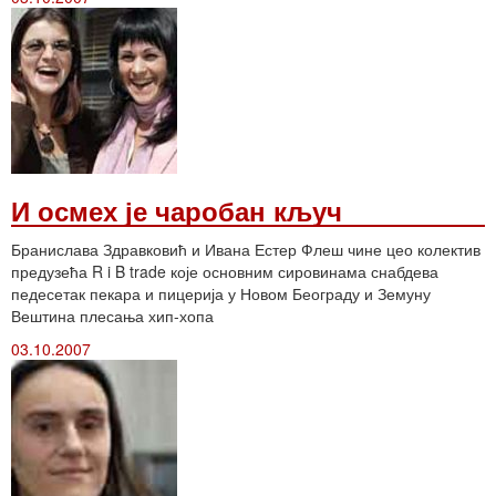
И осмех је чаробан кључ
Бранислава Здравковић и Ивана Естер Флеш чине цео колектив
предузећа R i B trade које основним сировинама снабдева
педесетак пекара и пицерија у Новом Београду и Земуну
Вештина плесања хип-хопа
03.10.2007