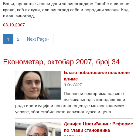
Бањи, предстоје лепши дани за виноградаре Грожђе и вино не
кради, већ их купи, али виноград себи и породици засади. Кад
имаш виноград,
03.10.2007
1
2
Next Page»
Економетар, октобар 2007, број 34
Благо побољшање пословне
климе
3 Oct 2007
Пословни сектор има највише
очекивања од законодавства и
рада институција и повољно оцењује макроекономске
услове, због стабилности девизног курса и цена
Данијел Цветићанин: Реформе
по глави становника
2 Oct 2007