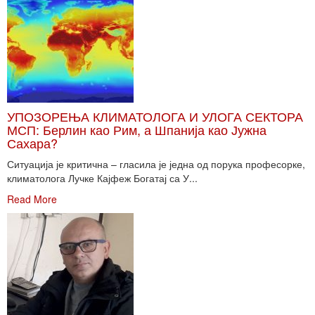
УПОЗОРЕЊА КЛИМАТОЛОГА И УЛОГА СЕКТОРА
МСП: Берлин као Рим, а Шпанија као Јужна
Сахара?
Ситуација је критична – гласила је једна од порука професорке,
климатолога Лучке Кајфеж Богатај са У...
Read More