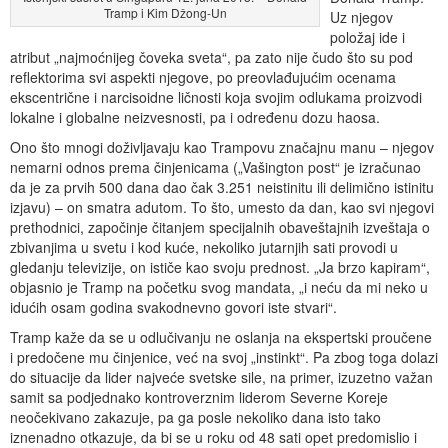
Tramp i Kim Džong-Un
Uz njegov
položaj ide i
atribut „najmoćnijeg čoveka sveta“, pa zato nije čudo što su pod
reflektorima svi aspekti njegove, po preovlađujućim ocenama
ekscentrične i narcisoidne ličnosti koja svojim odlukama proizvodi
lokalne i globalne neizvesnosti, pa i određenu dozu haosa.
Ono što mnogi doživljavaju kao Trampovu značajnu manu – njegov
nemarni odnos prema činjenicama („Vašington post“ je izračunao
da je za prvih 500 dana dao čak 3.251 neistinitu ili delimično istinitu
izjavu) – on smatra adutom. To što, umesto da dan, kao svi njegovi
prethodnici, započinje čitanjem specijalnih obaveštajnih izveštaja o
zbivanjima u svetu i kod kuće, nekoliko jutarnjih sati provodi u
gledanju televizije, on ističe kao svoju prednost. „Ja brzo kapiram“,
objasnio je Tramp na početku svog mandata, „i neću da mi neko u
idućih osam godina svakodnevno govori iste stvari“.
Tramp kaže da se u odlučivanju ne oslanja na ekspertski proučene
i predočene mu činjenice, već na svoj „instinkt“. Pa zbog toga dolazi
do situacije da lider najveće svetske sile, na primer, izuzetno važan
samit sa podjednako kontroverznim liderom Severne Koreje
neočekivano zakazuje, pa ga posle nekoliko dana isto tako
iznenadno otkazuje, da bi se u roku od 48 sati opet predomislio i