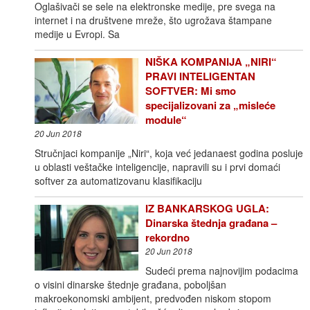
Oglašivači se sele na elektronske medije, pre svega na
internet i na društvene mreže, što ugrožava štampane
medije u Evropi. Sa
NIŠKA KOMPANIJA „NIRI“
PRAVI INTELIGENTAN
SOFTVER: Mi smo
specijalizovani za „misleće
module“
20 Jun 2018
Stručnjaci kompanije „Niri“, koja već jedanaest godina posluje
u oblasti veštačke inteligencije, napravili su i prvi domaći
softver za automatizovanu klasifikaciju
IZ BANKARSKOG UGLA:
Dinarska štednja građana –
rekordno
20 Jun 2018
Sudeći prema najnovijim podacima
o visini dinarske štednje građana, poboljšan
makroekonomski ambijent, predvođen niskom stopom