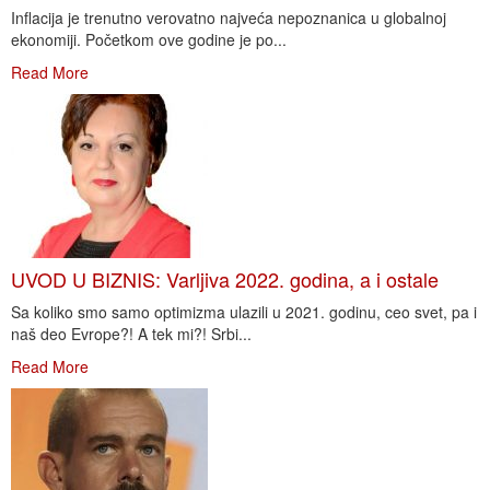
Inflacija je trenutno verovatno najveća nepoznanica u globalnoj
ekonomiji. Početkom ove godine je po...
Read More
UVOD U BIZNIS: Varljiva 2022. godina, a i ostale
Sa koliko smo samo optimizma ulazili u 2021. godinu, ceo svet, pa i
naš deo Evrope?! A tek mi?! Srbi...
Read More