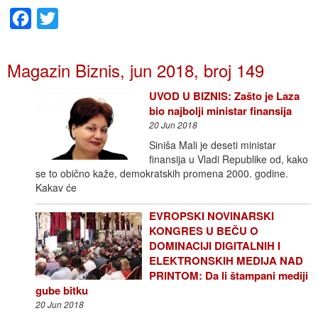
Facebook
Twitter
Magazin Biznis, jun 2018, broj 149
UVOD U BIZNIS: Zašto je Laza
bio najbolji ministar finansija
20 Jun 2018
Siniša Mali je deseti ministar
finansija u Vladi Republike od, kako
se to obično kaže, demokratskih promena 2000. godine.
Kakav će
EVROPSKI NOVINARSKI
KONGRES U BEČU O
DOMINACIJI DIGITALNIH I
ELEKTRONSKIH MEDIJA NAD
PRINTOM: Da li štampani mediji
gube bitku
20 Jun 2018