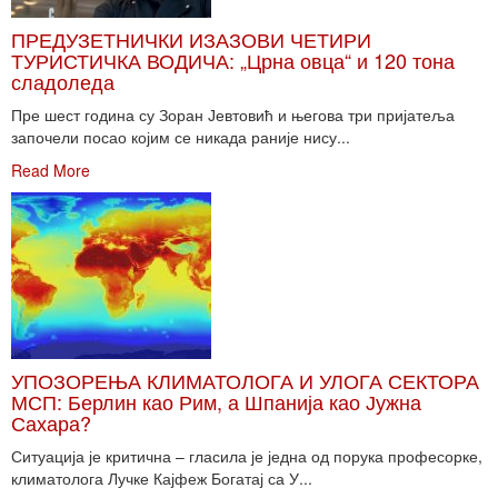
ПРЕДУЗЕТНИЧКИ ИЗАЗОВИ ЧЕТИРИ
ТУРИСТИЧКА ВОДИЧА: „Црна овца“ и 120 тона
сладоледа
Пре шест година су Зоран Јевтовић и његова три пријатеља
започели посао којим се никада раније нису...
Read More
УПОЗОРЕЊА КЛИМАТОЛОГА И УЛОГА СЕКТОРА
МСП: Берлин као Рим, а Шпанија као Јужна
Сахара?
Ситуација је критична – гласила је једна од порука професорке,
климатолога Лучке Кајфеж Богатај са У...