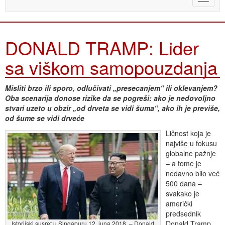
naviga
DONALD TRAMP: Lider
sa viškom samopouzdanja
Misliti brzo ili sporo, odlučivati „presecanjem“ ili oklevanjem?
Oba scenarija donose rizike da se pogreši: ako je nedovoljno
stvari uzeto u obzir „od drveta se vidi šuma“, ako ih je previše,
od šume se vidi drveće
Ličnost koja je
najviše u fokusu
globalne pažnje
– a tome je
nedavno bilo već
500 dana –
svakako je
američki
predsednik
Donald Tramp.
Istorijski susret u Singapuru 12. juna 2018. – Donald