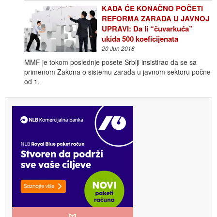
KADA ĆE KONAČNO POČETI
REFORMA ZARADA U JAVNOJ
UPRAVI: Da li “čuvarkuća”
ukida 500 koeficijenata
20 Jun 2018
MMF je tokom poslednje posete Srbiji insistirao da se sa
primenom Zakona o sistemu zarada u javnom sektoru počne
od 1.