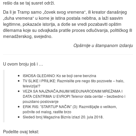
rešio da se taj susret održi.
Da li je Tramp samo „čovek svog vremena“, ili kreator današnjeg
„duha vremena“ u kome je istina postala nebitna, a laži sasvim
legitimne, pokazaće istorija, a dotle se vredi pozabaviti opštim
dilemama koje su odvajkada pratile proces odlučivanja, političkog ili
menadžerskog, svejedno.
Opširnije u štampanom izdanju
U ovom broju još i …
ISKOSA GLEDANO: Ko se boji cene benzina
TV SLIKE I PRILIKE: Razmislite pre nego što pozovete – halo,
televizija!?
VEZA SA NAJZNAČAJNIJIM MEĐUNARODNIM MREŽAMA I
DATA CENTRIMA U EVROPI Telenor data centar – bezbedno i
pouzdano poslovanje
ERIK RIS: ”STARTUP NAČIN” (3): Razmišljajte o velikom,
počnite od malog, rastite brzo
Sledeći broj Magazina Biznis izlazi 20. jula 2018.
Podelite ovaj tekst: