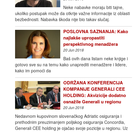
Neke nabavke moraju biti tajne,
ukoliko postupak može da otkrije važne informacije iz oblasti
bezbednosti. Nabavka škoda nije bio takav slučaj.
POSLOVNA SAZNANJA: Kako
najlakše upropastiti
perspektivnog menadžera
20 Jun 2018
Baš ovih dana listam neke knjige i
gotovo sve su na temu kako unaprediti menadžere i lidere,
kako im pomoći da
ODRŽANA KONFERENCIJA
KOMPANIJE GENERALI CEE
HOLDING: Akvizicije dodatno
osnažile Generali u regionu
20 Jun 2018
Nedavnom kupovinom slovenačkog Adriatic osiguranja i
prethodnim preuzimanjem poljskog osiguranja Concordia,
Generali CEE holding je ojačao svoje pozicije u regionu. Uz