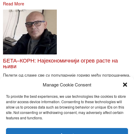
Read More
БЕТА–КОРН: Најекономичнији огрев расте на
њиви
Пелети од сламе све су популарније гориво међу потрошачима.
Главне препреке већoj производњи овог ог...
Manage Cookie Consent
Read More
To provide the best experiences, we use technologies like cookies to store
and/or access device information. Consenting to these technologies will
allow us to process data such as browsing behavior or unique IDs on this
site. Not consenting or withdrawing consent, may adversely affect certain
Toggle
features and functions.
naviga
Nira Press d.o.o.