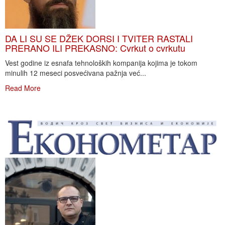
DA LI SU SE DŽEK DORSI I TVITER RASTALI
PRERANO ILI PREKASNO: Cvrkut o cvrkutu
Vest godine iz esnafa tehnoloških kompanija kojima je tokom
minulih 12 meseci posvećivana pažnja već...
Read More