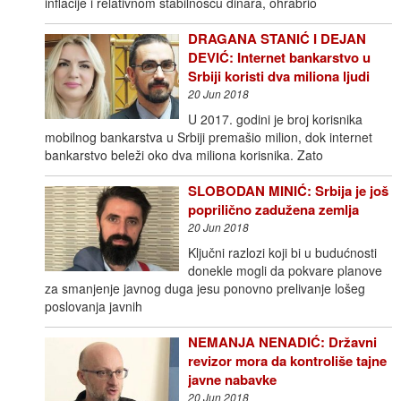
inflacije i relativnom stabilnošću dinara, ohrabrio
DRAGANA STANIĆ I DEJAN
DEVIĆ: Internet bankarstvo u
Srbiji koristi dva miliona ljudi
20 Jun 2018
U 2017. godini je broj korisnika
mobilnog bankarstva u Srbiji premašio milion, dok internet
bankarstvo beleži oko dva miliona korisnika. Zato
SLOBODAN MINIĆ: Srbija je još
poprilično zadužena zemlja
20 Jun 2018
Ključni razlozi koji bi u budućnosti
donekle mogli da pokvare planove
za smanjenje javnog duga jesu ponovno prelivanje lošeg
poslovanja javnih
NEMANJA NENADIĆ: Državni
revizor mora da kontroliše tajne
javne nabavke
20 Jun 2018