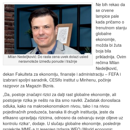
Ne bih rekao da
se crvene
lampice pale
kada pričamo o
trenutnom stanju
globalne
ekonomije,
možda bi žuta
boja bila
prikladnija. Ovim
Milan Nedeljković: Do rasta cena uvek dolazi usled
neravnoteže između ponude i tražnje
rečima Milan
Nedeljković,
dekan Fakulteta za ekonomiju, finansije i administraciju – FEFA i
izabrani spoljni saradnik, CESIfo institut u Minhenu, počinje
razgovor za Magazin Biznis.
„Da, postoje značajni rizici za dalji rast globalne ekonomije, ali
postojanje rizika je nešto na šta smo navikli. Zadatak donosilaca
odluka, kako na makroekonomskom nivou, tako i na nivou
pojedinačnih preduzeća, banaka ili drugih institucija, jeste da
efikasno upravljaju rizicima, odnosno da ostvaruju svoje ciljeve uz
kontrolu rizika“, dodaje. U slučaju globalne ekonomije, poslednje
projekcije MMF-a iz jesenjeg izdanja WEO (World economic