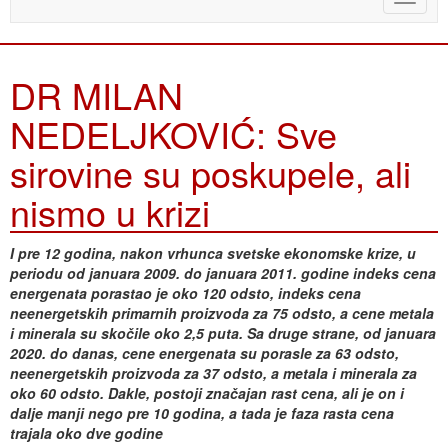
naviga
DR MILAN
NEDELJKOVIĆ: Sve
sirovine su poskupele, ali
nismo u krizi
I pre 12 godina, nakon vrhunca svetske ekonomske krize, u
periodu od januara 2009. do januara 2011. godine indeks cena
energenata porastao je oko 120 odsto, indeks cena
neenergetskih primarnih proizvoda za 75 odsto, a cene metala
i minerala su skočile oko 2,5 puta. Sa druge strane, od januara
2020. do danas, cene energenata su porasle za 63 odsto,
neenergetskih proizvoda za 37 odsto, a metala i minerala za
oko 60 odsto. Dakle, postoji značajan rast cena, ali je on i
dalje manji nego pre 10 godina, a tada je faza rasta cena
trajala oko dve godine