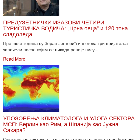
ПРЕДУЗЕТНИЧКИ ИЗАЗОВИ ЧЕТИРИ
ТУРИСТИЧКА ВОДИЧА: „Црна овца“ и 120 тона
сладоледа
Пре шест година су Зоран Јевтовић и његова три пријатеља
започели посао којим се никада раније нису...
Read More
УПОЗОРЕЊА КЛИМАТОЛОГА И УЛОГА СЕКТОРА
МСП: Берлин као Рим, а Шпанија као Јужна
Сахара?
Ситуација је критична – гласила је једна од порука професорке,