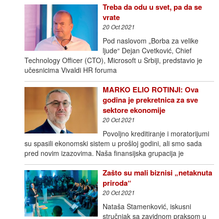
Treba da odu u svet, pa da se
vrate
20 Oct 2021
Pod naslovom „Borba za velike
ljude“ Dejan Cvetković, Chief
Technology Officer (CTO), Microsoft u Srbiji, predstavio je
učesnicima Vivaldi HR foruma
MARKO ELIO ROTINJI: Ova
godina je prekretnica za sve
sektore ekonomije
20 Oct 2021
Povoljno kreditiranje i moratorijumi
su spasili ekonomski sistem u prošloj godini, ali smo sada
pred novim izazovima. Naša finansijska grupacija je
Zašto su mali biznisi „netaknuta
priroda“
20 Oct 2021
Nataša Stamenković, iskusni
stručnjak sa zavidnom praksom u