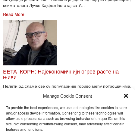
климатолога Лучке Кајфеж Богатај са У...
Read More
БЕТА–КОРН: Најекономичнији огрев расте на
њиви
Пелети од сламе све су популарније гориво међу потрошачима.
Главне препреке већoj производњи овог ог...
Manage Cookie Consent
Read More
To provide the best experiences, we use technologies like cookies to store
and/or access device information. Consenting to these technologies will
allow us to process data such as browsing behavior or unique IDs on this
site. Not consenting or withdrawing consent, may adversely affect certain
Toggle
features and functions.
naviga