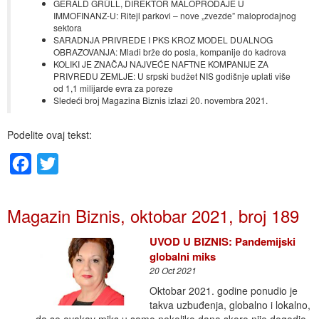
GERALD GRÜLL, DIREKTOR MALOPRODAJE U
IMMOFINANZ-U: Ritejl parkovi – nove „zvezde” maloprodajnog
sektora
SARADNJA PRIVREDE I PKS KROZ MODEL DUALNOG
OBRAZOVANJA: Mladi brže do posla, kompanije do kadrova
KOLIKI JE ZNAČAJ NAJVEĆE NAFTNE KOMPANIJE ZA
PRIVREDU ZEMLJE: U srpski budžet NIS godišnje uplati više
od 1,1 milijarde evra za poreze
Sledeći broj Magazina Biznis izlazi 20. novembra 2021.
Podelite ovaj tekst:
Facebook
Twitter
Magazin Biznis, oktobar 2021, broj 189
UVOD U BIZNIS: Pandemijski
globalni miks
20 Oct 2021
Oktobar 2021. godine ponudio je
takva uzbuđenja, globalno i lokalno,
da se ovakav miks u samo nekoliko dana skoro nije dogodio.