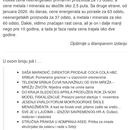
cene metala i minerala su skočile oko 2,5 puta. Sa druge strane, od
januara 2020. do danas, cene energenata su porasle za 63 odsto,
neenergetskih proizvoda za 37 odsto, a metala i minerala za oko
60 odsto. Dakle, vidimo značajan rast cena, ali je on i dalje manji
nego pre 10 godina, a tada je faza rasta cena trajala oko dve
godine.
Opširnije u štampanom izdanju
U ovom broju još i …
SAŠA MARKOVIĆ, DIREKTOR PRODAJE COCA-COLA HBC
SRBIJA: Pomeramo granice i u izazovnim vremenima
TELEKOM SRBIJA ČUVA NAJVAŽNIJU OD SVIH MREŽA –
MREŽU ŽIVOTA: Nijedna vrsta ne umire sama
DO KRAJA SLEDEĆEG APRILA PRODUŽEN ROK ZA NOVI
MODEL FISKALIZACIJE: Prelazni period startuje 1. novembra
JESENJI VIVALDI FORUM MOKROGORSKE ŠKOLE
MENADŽMENTA: A kad se čovek vrati, pitamo zašto se vratio…
SVE JE U LJUDIMA – IZAZOVI SAVREMENOG HR-A: Dušeci,
restoran i sladoled
STRUČNA PRAKSA U KOMPANIJI ASEE: Prilika za mlade
stručnjake da ostanu i rade u Srbiji