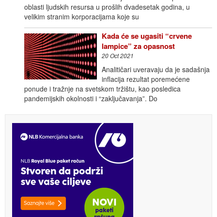
oblasti ljudskih resursa u prošlih dvadesetak godina, u
velikim stranim korporacijama koje su
Kada će se ugasiti “crvene
lampice” za opasnost
20 Oct 2021
Analitičari uveravaju da je sadašnja
inflacija rezultat poremećene
ponude i tražnje na svetskom tržištu, kao posledica
pandemijskih okolnosti i “zaključavanja”. Do