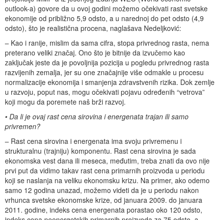
outlook-a) govore da u ovoj godini možemo očekivati rast svetske
ekonomije od približno 5,9 odsto, a u narednoj do pet odsto (4,9
odsto), što je realistična procena, naglašava Nedeljković:
– Kao i ranije, mislim da sama cifra, stopa privrednog rasta, nema
preterano veliki značaj. Ono što je bitnije da izvučemo kao
zaključak jeste da je povoljnija pozicija u pogledu privrednog rasta
razvijenih zemalja, jer su one značajnije više odmakle u procesu
normalizacije ekonomija i smanjenja zdravstvenih rizika. Dok zemlje
u razvoju, poput nas, mogu očekivati pojavu određenih “vetrova”
koji mogu da poremete naš brži razvoj.
• Da li je ovaj rast cena sirovina i energenata trajan ili samo
privremen?
– Rast cena sirovina i energenata ima svoju privremenu i
strukturalnu (trajniju) komponentu. Rast cena sirovina je sada
ekonomska vest dana ili meseca, međutim, treba znati da ovo nije
prvi put da vidimo takav rast cena primarnih proizvoda u periodu
koji se naslanja na veliku ekonomsku krizu. Na primer, ako odemo
samo 12 godina unazad, možemo videti da je u periodu nakon
vrhunca svetske ekonomske krize, od januara 2009. do januara
2011. godine, indeks cena energenata porastao oko 120 odsto,
indeks cena neenergetskih primarnih proizvoda za 75 odsto, a