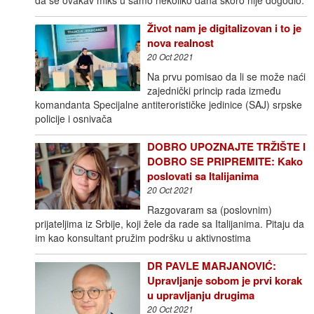
Život nam je digitalizovan i to je
nova realnost
20 Oct 2021
Na prvu pomisao da li se može naći
zajednički princip rada između
komandanta Specijalne antiterorističke jedinice (SAJ) srpske
policije i osnivača
DOBRO UPOZNAJTE TRŽIŠTE I
DOBRO SE PRIPREMITE: Kako
poslovati sa Italijanima
20 Oct 2021
Razgovaram sa (poslovnim)
prijateljima iz Srbije, koji žele da rade sa Italijanima. Pitaju da
im kao konsultant pružim podršku u aktivnostima
DR PAVLE MARJANOVIĆ:
Upravljanje sobom je prvi korak
u upravljanju drugima
20 Oct 2021