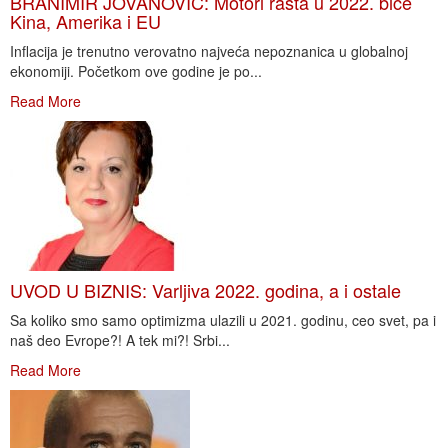
BRANIMIR JOVANOVIĆ: Motori rasta u 2022. biće
Kina, Amerika i EU
Inflacija je trenutno verovatno najveća nepoznanica u globalnoj
ekonomiji. Početkom ove godine je po...
Read More
UVOD U BIZNIS: Varljiva 2022. godina, a i ostale
Sa koliko smo samo optimizma ulazili u 2021. godinu, ceo svet, pa i
naš deo Evrope?! A tek mi?! Srbi...
Read More