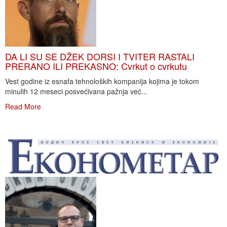
DA LI SU SE DŽEK DORSI I TVITER RASTALI
PRERANO ILI PREKASNO: Cvrkut o cvrkutu
Vest godine iz esnafa tehnoloških kompanija kojima je tokom
minulih 12 meseci posvećivana pažnja već...
Read More