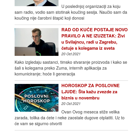
U poslednjoj organizaciji za koju
sam radio, vodio sam stotinak koučing sesija. Naučio sam da
koučing nije čarobni štapić koji donosi
RAD OD KUĆE POSTAJE NOVO
PRAVILO A NE IZUZETAK: Živi
u Svilajncu, radi u Zagrebu,
četuje s kolegama iz sveta
20 Oct 2021
Kako izgledaju sastanci, timsko stvaranje proizvoda i kako se
šali s kolegama preko Zuma, internih aplikacija za
komuniciranje; hoće li generacija
HOROSKOP ZA POSLOVNE
LJUDE: Šta kažu zvezde za
biznis u novembru
20 Oct 2021
Ovan Ovog meseca stiže velika
zarada, tolika da ćete i neke zaostale dugove otplatiti. Uz to
će vam se sigurno otvoriti