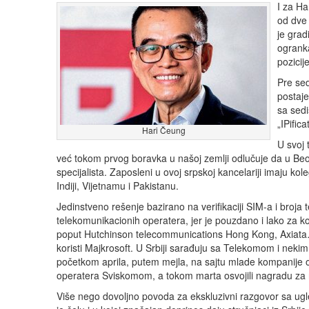
I za Ha
od dve 
je grad
ogranka
pozicij
Pre se
postaje
sa sed
„IPifica
Hari Čeung
U svoj 
već tokom prvog boravka u našoj zemlji odlučuje da u Beogr
specijalista. Zaposleni u ovoj srpskoj kancelariji imaju kole
Indiji, Vijetnamu i Pakistanu.
Jedinstveno rešenje bazirano na verifikaciji SIM-a i broja
telekomunikacionih operatera, jer je pouzdano i lako za ko
poput Hutchinson telecommunications Hong Kong, Axiata… č
koristi Majkrosoft. U Srbiji sarađuju sa Telekomom i nek
početkom aprila, putem mejla, na sajtu mlade kompanije ob
operatera Sviskomom, a tokom marta osvojili nagradu za na
Više nego dovoljno povoda za ekskluzivni razgovor sa ugl