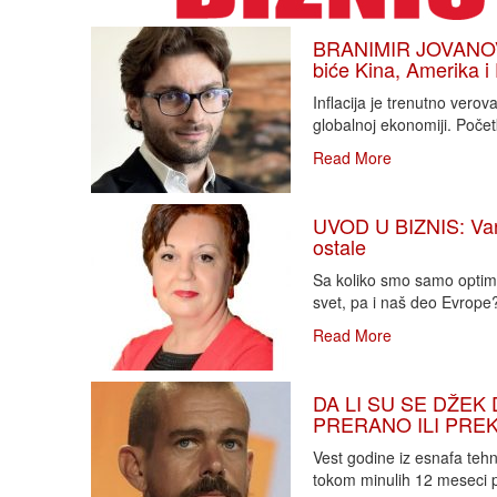
BRANIMIR JOVANOVIĆ
biće Kina, Amerika i
Inflacija je trenutno vero
globalnoj ekonomiji. Poče
Read More
UVOD U BIZNIS: Varlj
ostale
Sa koliko smo samo optimi
svet, pa i naš deo Evrope?!
Read More
DA LI SU SE DŽEK 
PRERANO ILI PREKA
Vest godine iz esnafa teh
tokom minulih 12 meseci p