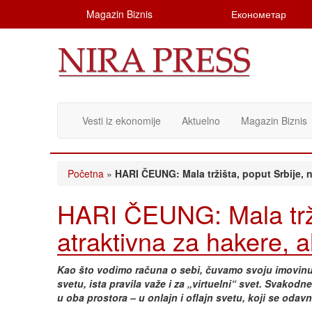
Magazin Biznis
Економетар
Vesti iz ekonomije
Aktuelno
Magazin Biznis
Početna
»
HARI ČEUNG: Mala tržišta, poput Srbije, ni
HARI ČEUNG: Mala tržiš
atraktivna za hakere, al
Kao što vodimo računa o sebi, čuvamo svoju imovinu,
svetu, ista pravila važe i za „virtuelni“ svet. Svakod
u oba prostora – u onlajn i oflajn svetu, koji se od