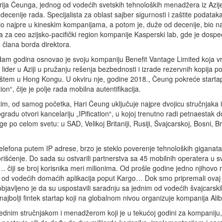
rija Čeunga, jednog od vodećih svetskih tehnoloških menadžera iz Azije,
decenije rada. Specijalista za oblast sajber sigurnosti i zaštite podataka
io najpre u kineskim kompanijama, a potom je, duže od decenije, bio n
 za ceo azijsko-pacifički region kompanije Kasperski lab, gde je dosp
e člana borda direktora.
dam godina osnovao je svoju kompaniju Benefit Vantage Limited koja
 lider u Aziji u pružanju rešenja bezbednosti i izrade rezervnih kopija p
ištem u Hong Kongu. U okviru nje, godine 2018., Čeung pokreće starta
tion“, čije je polje rada mobilna autentifikacija.
tim, od samog početka, Hari Čeung uključuje najpre dvojicu stručnjaka iz
adu otvori kancelariju „IPification“, u kojoj trenutno radi petnaestak 
ge po celom svetu: u SAD, Velikoj Britaniji, Rusiji, Švajcarskoj, Bosni, Br
 telefona putem IP adrese, brzo je steklo poverenje tehnoloških giganata
rišćenje. Do sada su ostvarili partnerstva sa 45 mobilnih operatera u s
iji se broj korisnika meri milionima. Od prošle godine jedno njihovo 
im od vodećih domaćih aplikacija poput Kargo… Dok smo pripremali ovaj 
javljeno je da su uspostavili saradnju sa jednim od vodećih švajcarski
jbolji fintek startap koji na globalnom nivou organizuje kompanija Ali
ednim stručnjakom i menadžerom koji je u tekućoj godini za kompaniju,