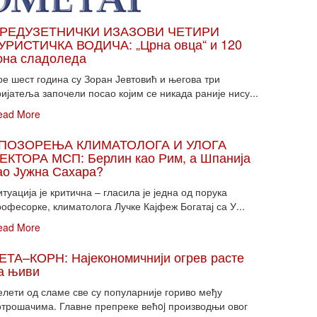
РЕДУЗЕТНИЧКИ ИЗАЗОВИ ЧЕТИРИ
УРИСТИЧКА ВОДИЧА: „Црна овца“ и 120
она сладоледа
ре шест година су Зоран Јевтовић и његова три
ијатеља започели посао којим се никада раније нису...
ead More
ПОЗОРЕЊА КЛИМАТОЛОГА И УЛОГА
ЕКТОРА МСП: Берлин као Рим, а Шпанија
ао Јужна Сахара?
туација је критична – гласила је једна од порука
офесорке, климатолога Лучке Кајфеж Богатај са У...
ead More
ЕТА–КОРН: Најекономичнији огрев расте
а њиви
елети од сламе све су популарније гориво међу
отрошачима. Главне препреке већoj производњи овог