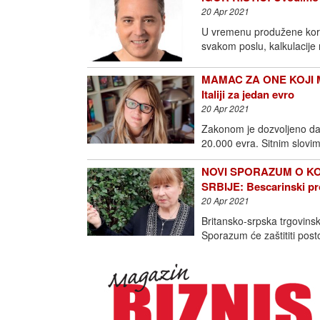
20 Apr 2021
U vremenu produžene koron
svakom poslu, kalkulacije
MAMAC ZA ONE KOJI 
Italiji za jedan evro
20 Apr 2021
Zakonom je dozvoljeno da 
20.000 evra. Sitnim slovi
NOVI SPORAZUM O KO
SRBIJE: Bescarinski pro
20 Apr 2021
Britansko-srpska trgovinsk
Sporazum će zaštititi pos