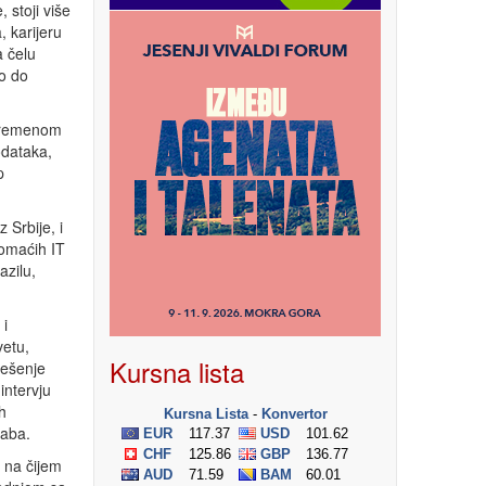
 stoji više
, karijeru
a čelu
eo do
 vremenom
odataka,
p
 Srbije, i
domaćih IT
azilu,
 i
vetu,
Kursna lista
rešenje
intervju
h
baba.
 na čijem