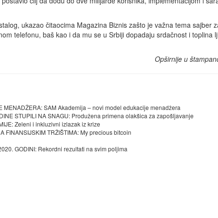
je, postavio cilj da dođu do dve milijarde korisnika, implementacijom i sa
log, ukazao čitaocima Magazina Biznis zašto je važna tema sajber zašt
om telefonu, baš kao i da mu se u Srbiji dopadaju srdačnost i toplina lj
Opširnije u štampan
ENADŽERA: SAM Akademija – novi model edukacije menadžera
E STUPILI NA SNAGU: Produžena primena olakšica za zapošljavanje
eleni i inkluzivni izlazak iz krize
FINANSIJSKIM TRŽIŠTIMA: My precious bitcoin
GODINI: Rekordni rezultati na svim poljima