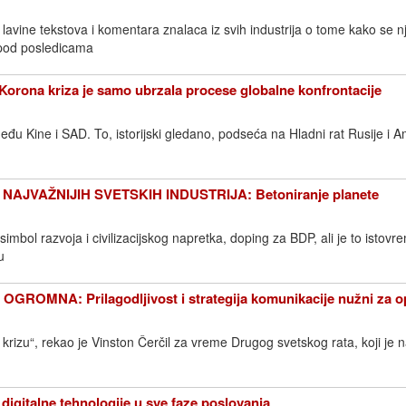
avine tekstova i komentara znalaca iz svih industrija o tome kako se n
 pod posledicama
ona kriza je samo ubrzala procese globalne konfrontacije
eđu Kine i SAD. To, istorijski gledano, podseća na Hladni rat Rusije i A
NAJVAŽNIJIH SVETSKIH INDUSTRIJA: Betoniranje planete
imbol razvoja i civilizacijskog napretka, doping za BDP, ali je to istovr
u
GROMNA: Prilagodljivost i strategija komunikacije nužni za o
krizu“, rekao je Vinston Čerčil za vreme Drugog svetskog rata, koji je na
igitalne tehnologije u sve faze poslovanja