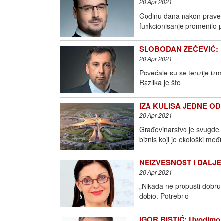
20 Apr 2021
Godinu dana nakon prave l
funkcionisanje promenilo
SLOBODAN ZEČEVIĆ: Kor
20 Apr 2021
Povećale su se tenzije izm
Razlika je što
IZA KULISA JEDNE OD 
20 Apr 2021
Građevinarstvo je svugde s
biznis koji je ekološki međ
NEIZVESNOST I DALJE O
20 Apr 2021
„Nikada ne propusti dobru 
dobio. Potrebno
IGOR RISTIĆ: Uvodimo d