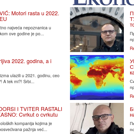
: Motori rasta u 2022.
П
 EU
Т
т
vatno najveća nepoznanica u
П
tkom ove godine je po...
пр
R
iva 2022. godina, a i
У
С
к
zma ulazili u 2021. godinu, ceo
Си
 A tek mi?! Srbi...
пр
R
DORSI I TVITER RASTALI
Б
SNO: Cvrkut o cvrkutu
н
noloških kompanija kojima je
П
osvećivana pažnja već...
п