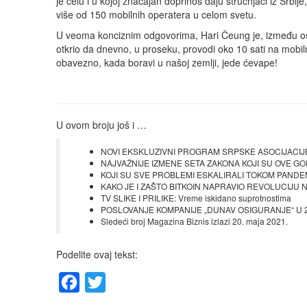
je čelu i u kojoj značajan doprinos daju stručnjaci iz Srbi
više od 150 mobilnih operatera u celom svetu.
U veoma konciznim odgovorima, Hari Čeung je, između osta
otkrio da dnevno, u proseku, provodi oko 10 sati na mobiln
obavezno, kada boravi u našoj zemlji, jede ćevape!
U ovom broju još i …
NOVI EKSKLUZIVNI PROGRAM SRPSKE ASOCIJACIJE M
NAJVAŽNIJE IZMENE SETA ZAKONA KOJI SU OVE GODIN
KOJI SU SVE PROBLEMI ESKALIRALI TOKOM PANDEMIJE: Z
KAKO JE I ZAŠTO BITKOIN NAPRAVIO REVOLUCIJU NA 
TV SLIKE I PRILIKE: Vreme iskidano suprotnostima
POSLOVANJE KOMPANIJE „DUNAV OSIGURANJE“ U 2020. 
Sledeći broj Magazina Biznis izlazi 20. maja 2021.
Podelite ovaj tekst:
Facebook
Twitter