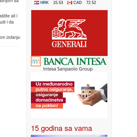
radnjom sa
ite ali i
udi i da
om izdanju
15 godina sa vama