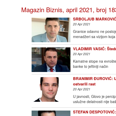
Magazin Biznis, april 2021, broj 18
SRBOLJUB MARKOVIĆ: Ak
20 Apr 2021
Granice odavno ne postoje
menadžeri sa vizijom koja
VLADIMIR VASIĆ: Štednja
20 Apr 2021
Kamatne stope na evrošte
banke to jeftiniji način
BRANIMIR ĐUROVIĆ: Upr
ostvarili rast
20 Apr 2021
U javnosti, Glovo je perci
uslužne delatnosti nije ba
STEFAN DESPOTOVIĆ: K