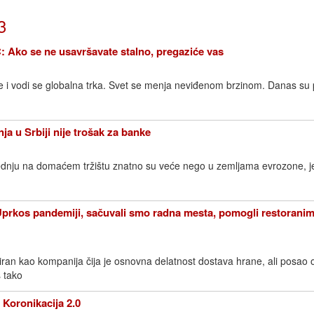
3
o se ne usavršavate stalno, pregaziće vas
 i vodi se globalna trka. Svet se menja neviđenom brzinom. Danas su 
 u Srbiji nije trošak za banke
dnju na domaćem tržištu znatno su veće nego u zemljama evrozone, je
kos pandemiji, sačuvali smo radna mesta, pomogli restoranim
piran kao kompanija čija je osnovna delatnost dostava hrane, ali posao 
š tako
oronikacija 2.0