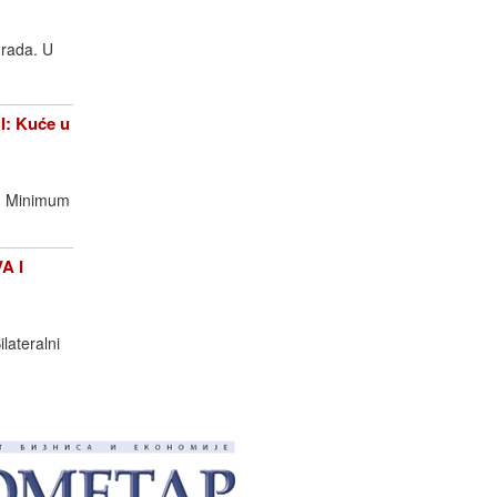
 rada. U
: Kuće u
a. Minimum
A I
lateralni