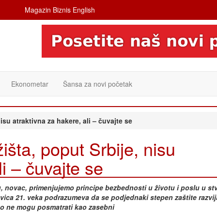
Magazin Biznis English
Ekonometar
Šansa za novi početak
su atraktivna za hakere, ali – čuvajte se
ta, poput Srbije, nisu
i – čuvajte se
 novac, primenjujemo principe bezbednosti u životu i poslu u s
nevica 21. veka podrazumeva da se podjednaki stepen zaštite razvija
avno ne mogu posmatrati kao zasebni