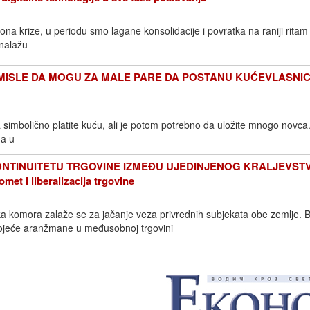
a krize, u periodu smo lagane konsolidacije i povratka na raniji ritam
 nalažu
MISLE DA MOGU ZA MALE PARE DA POSTANU KUĆEVLASNICI
simbolično platite kuću, ali je potom potrebno da uložite mnogo novc
ma u
NTINUITETU TRGOVINE IZMEĐU UJEDINJENOG KRALJEVSTV
met i liberalizacija trgovine
a komora zalaže se za jačanje veza privrednih subjekata obe zemlje. Bi
tojeće aranžmane u međusobnoj trgovini