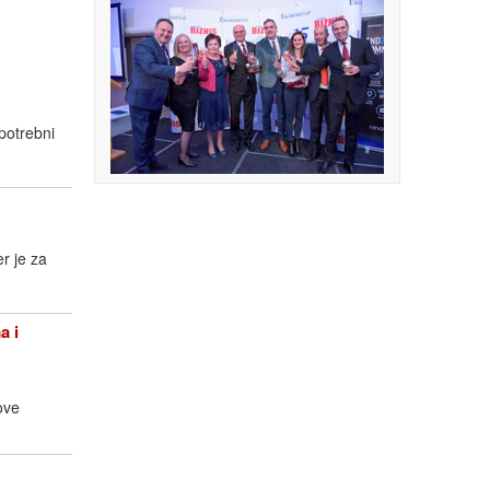
potrebni
r je za
a i
ove