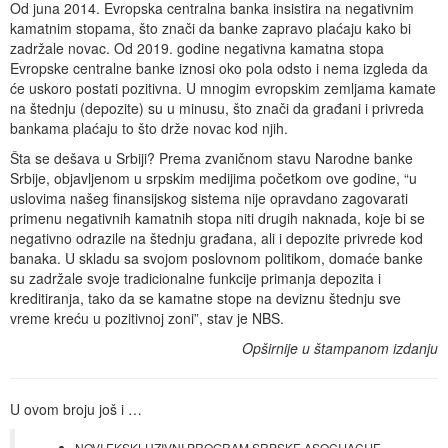
Od juna 2014. Evropska centralna banka insistira na negativnim
kamatnim stopama, što znači da banke zapravo plaćaju kako bi
zadržale novac. Od 2019. godine negativna kamatna stopa
Evropske centralne banke iznosi oko pola odsto i nema izgleda da
će uskoro postati pozitivna. U mnogim evropskim zemljama kamate
na štednju (depozite) su u minusu, što znači da građani i privreda
bankama plaćaju to što drže novac kod njih.
Šta se dešava u Srbiji? Prema zvaničnom stavu Narodne banke
Srbije, objavljenom u srpskim medijima početkom ove godine, “u
uslovima našeg finansijskog sistema nije opravdano zagovarati
primenu negativnih kamatnih stopa niti drugih naknada, koje bi se
negativno odrazile na štednju građana, ali i depozite privrede kod
banaka. U skladu sa svojom poslovnom politikom, domaće banke
su zadržale svoje tradicionalne funkcije primanja depozita i
kreditiranja, tako da se kamatne stope na deviznu štednju sve
vreme kreću u pozitivnoj zoni”, stav je NBS.
Opširnije u štampanom izdanju
U ovom broju još i …
NOVI EKSKLUZIVNI PROGRAM SRPSKE ASOCIJACIJE