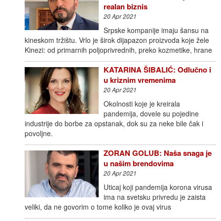
realan biznis
20 Apr 2021
Srpske kompanije imaju šansu na
kineskom tržištu. Vrlo je širok dijapazon proizvoda koje žele
Kinezi: od primarnih poljoprivrednih, preko kozmetike, hrane
KATARINA ŠIBALIĆ: Odlučno i
u kriznim vremenima
20 Apr 2021
Okolnosti koje je kreirala
pandemija, dovele su pojedine
industrije do borbe za opstanak, dok su za neke bile čak i
povoljne.
ZORAN GOLUB: Naša snaga je
u našim brendovima
20 Apr 2021
Uticaj koji pandemija korona virusa
ima na svetsku privredu je zaista
veliki, da ne govorim o tome koliko je ovaj virus