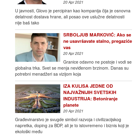
20 Apr 2021
U javnosti, Glovo je percipiran kao kompanija čija je osnovna
delatnost dostava hrane, ali posao ove uslužne delatnosti
nije baš tako
SRBOLJUB MARKOVIĆ: Ako se
ne usavršavate stalno, pregaziće
vas
20 Apr 2021
Granice odavno ne postoje i vodi se
globalna trka. Svet se menja neviđenom brzinom. Danas su
potrebni menadžeri sa vizijom koja
IZA KULISA JEDNE OD
NAJVAŽNIJIH SVETSKIH
INDUSTRIJA: Betoniranje
planete
20 Apr 2021
Građevinarstvo je svugde simbol razvoja i civilizacijskog
napretka, doping za BDP, ali je to istovremeno i biznis koji je
ekološki među