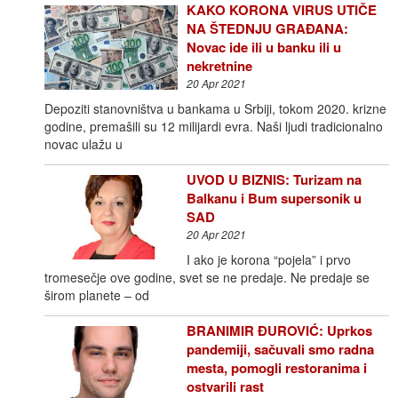
KAKO KORONA VIRUS UTIČE
NA ŠTEDNJU GRAĐANA:
Novac ide ili u banku ili u
nekretnine
20 Apr 2021
Depoziti stanovništva u bankama u Srbiji, tokom 2020. krizne
godine, premašili su 12 milijardi evra. Naši ljudi tradicionalno
novac ulažu u
UVOD U BIZNIS: Turizam na
Balkanu i Bum supersonik u
SAD
20 Apr 2021
I ako je korona “pojela” i prvo
tromesečje ove godine, svet se ne predaje. Ne predaje se
širom planete – od
BRANIMIR ĐUROVIĆ: Uprkos
pandemiji, sačuvali smo radna
mesta, pomogli restoranima i
ostvarili rast