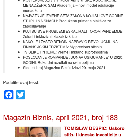
MENADŽERA: SAM Akademija – novi model edukacije
menadžera
NAJVAŽNIJE IZMENE SETA ZAKONA KOJI SU OVE GODINE
STUPILI NA SNAGU: Produžena primena olakšica za
zapošljavanje
KOJI SU SVE PROBLEMI ESKALIRALI TOKOM PANDEMIJE:
Zeleni i inkluzivni izlazak iz krize
KAKO JE I ZAŠTO BITKOIN NAPRAVIO REVOLUCIJU NA
FINANSIJSKIM TRŽIŠTIMA: My precious bitcoin
TV SLIKE I PRILIKE: Vreme iskidano suprotnostima
POSLOVANJE KOMPANIJE „DUNAV OSIGURANJE“ U 2020.
GODINI: Rekordni rezultati na svim poljima
Sledeći broj Magazina Biznis izlazi 20. maja 2021.
Podelite ovaj tekst:
Facebook
Twitter
Magazin Biznis, april 2021, broj 183
TOMISLAV DESPIĆ: Uskoro
stižu i kineske investicije u