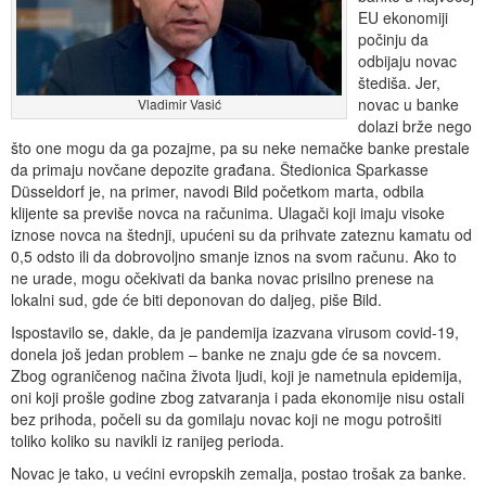
EU ekonomiji
počinju da
odbijaju novac
štediša. Jer,
novac u banke
Vladimir Vasić
dolazi brže nego
što one mogu da ga pozajme, pa su neke nemačke banke prestale
da primaju novčane depozite građana. Štedionica Sparkasse
Düsseldorf je, na primer, navodi Bild početkom marta, odbila
klijente sa previše novca na računima. Ulagači koji imaju visoke
iznose novca na štednji, upućeni su da prihvate zateznu kamatu od
0,5 odsto ili da dobrovoljno smanje iznos na svom računu. Ako to
ne urade, mogu očekivati da banka novac prisilno prenese na
lokalni sud, gde će biti deponovan do daljeg, piše Bild.
Ispostavilo se, dakle, da je pandemija izazvana virusom covid-19,
donela još jedan problem – banke ne znaju gde će sa novcem.
Zbog ograničenog načina života ljudi, koji je nametnula epidemija,
oni koji prošle godine zbog zatvaranja i pada ekonomije nisu ostali
bez prihoda, počeli su da gomilaju novac koji ne mogu potrošiti
toliko koliko su navikli iz ranijeg perioda.
Novac je tako, u većini evropskih zemalja, postao trošak za banke.