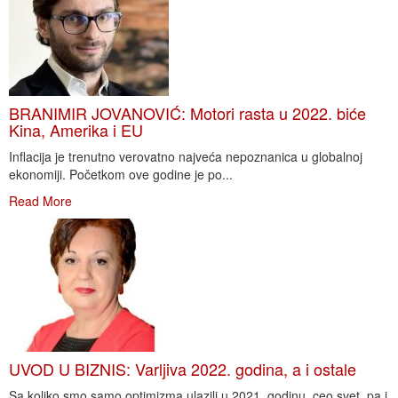
BRANIMIR JOVANOVIĆ: Motori rasta u 2022. biće
Kina, Amerika i EU
Inflacija je trenutno verovatno najveća nepoznanica u globalnoj
ekonomiji. Početkom ove godine je po...
Read More
UVOD U BIZNIS: Varljiva 2022. godina, a i ostale
Sa koliko smo samo optimizma ulazili u 2021. godinu, ceo svet, pa i