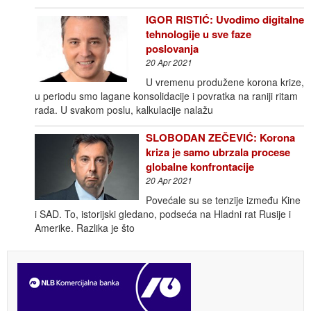
IGOR RISTIĆ: Uvodimo digitalne
tehnologije u sve faze
poslovanja
20 Apr 2021
U vremenu produžene korona krize,
u periodu smo lagane konsolidacije i povratka na raniji ritam
rada. U svakom poslu, kalkulacije nalažu
SLOBODAN ZEČEVIĆ: Korona
kriza je samo ubrzala procese
globalne konfrontacije
20 Apr 2021
Povećale su se tenzije između Kine
i SAD. To, istorijski gledano, podseća na Hladni rat Rusije i
Amerike. Razlika je što