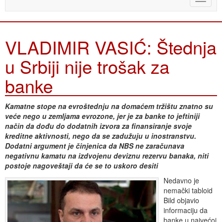
naviga
VLADIMIR VASIĆ: Štednja
u Srbiji nije trošak za
banke
Kamatne stope na evroštednju na domaćem tržištu znatno su
veće nego u zemljama evrozone, jer je za banke to jeftiniji
način da dođu do dodatnih izvora za finansiranje svoje
kreditne aktivnosti, nego da se zadužuju u inostranstvu.
Dodatni argument je činjenica da NBS ne zaračunava
negativnu kamatu na izdvojenu deviznu rezervu banaka, niti
postoje nagoveštaji da će se to uskoro desiti
Nedavno je
nemački tabloid
Bild objavio
informaciju da
banke u najvećoj