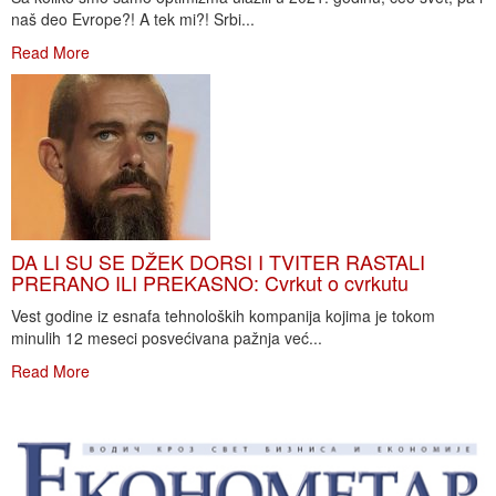
naš deo Evrope?! A tek mi?! Srbi...
Read More
DA LI SU SE DŽEK DORSI I TVITER RASTALI
PRERANO ILI PREKASNO: Cvrkut o cvrkutu
Vest godine iz esnafa tehnoloških kompanija kojima je tokom
minulih 12 meseci posvećivana pažnja već...
Read More