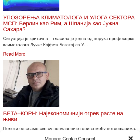
УПОЗОРЕЊА КЛИМАТОЛОГА И УЛОГА СЕКТОРА
МСП: Берлин као Рим, а Шпанија као Јужна
Сахара?
Ситуација је критична – гласила је једна од порука професорке,
климатолога Лучке Кајфеж Богатај са У...
Read More
БЕТА–КОРН: Најекономичнији огрев расте на
њиви
Пелети од сламе све су популарније гориво међу потрошачима.
Главне препреке већoj производњи овог ог...
Manage Cookie Consent