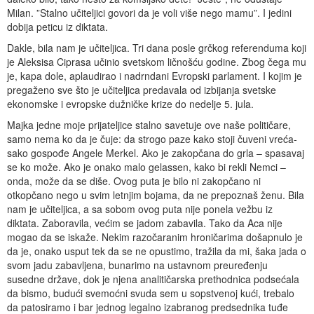
Milan. ”Stalno učiteljici govori da je voli više nego mamu”. I jedini
dobija peticu iz diktata.
Dakle, bila nam je učiteljica. Tri dana posle grčkog referenduma koji
je Aleksisa Ciprasa učinio svetskom ličnošću godine. Zbog čega mu
je, kapa dole, aplaudirao i nadrndani Evropski parlament. I kojim je
pregaženo sve što je učiteljica predavala od izbijanja svetske
ekonomske i evropske dužničke krize do nedelje 5. jula.
Majka jedne moje prijateljice stalno savetuje ove naše političare,
samo nema ko da je čuje: da strogo paze kako stoji čuveni vreća-
sako gospođe Angele Merkel. Ako je zakopčana do grla – spasavaj
se ko može. Ako je onako malo gelassen, kako bi rekli Nemci –
onda, može da se diše. Ovog puta je bilo ni zakopčano ni
otkopčano nego u svim letnjim bojama, da ne prepoznaš ženu. Bila
nam je učiteljica, a sa sobom ovog puta nije ponela vežbu iz
diktata. Zaboravila, većim se jadom zabavila. Tako da Aca nije
mogao da se iskaže. Nekim razočaranim hroničarima došapnulo je
da je, onako usput tek da se ne opustimo, tražila da mi, šaka jada o
svom jadu zabavljena, bunarimo na ustavnom preuređenju
susedne države, dok je njena analitičarska prethodnica podsećala
da bismo, budući svemoćni svuda sem u sopstvenoj kući, trebalo
da patosiramo i bar jednog legalno izabranog predsednika tuđe