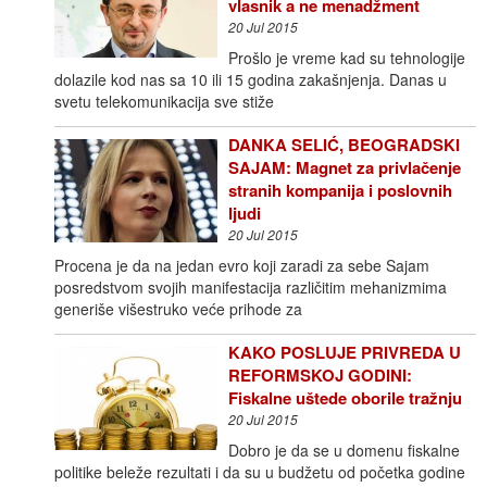
vlasnik a ne menadžment
20 Jul 2015
Prošlo je vreme kad su tehnologije
dolazile kod nas sa 10 ili 15 godina zakašnjenja. Danas u
svetu telekomunikacija sve stiže
DANKA SELIĆ, BEOGRADSKI
SAJAM: Magnet za privlačenje
stranih kompanija i poslovnih
ljudi
20 Jul 2015
Procena je da na jedan evro koji zaradi za sebe Sajam
posredstvom svojih manifestacija različitim mehanizmima
generiše višestruko veće prihode za
KAKO POSLUJE PRIVREDA U
REFORMSKOJ GODINI:
Fiskalne uštede oborile tražnju
20 Jul 2015
Dobro je da se u domenu fiskalne
politike beleže rezultati i da su u budžetu od početka godine