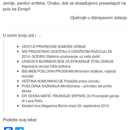
zemlje, pardon entiteta. Onako, dok se dosađujemo presedajući na
putu ka Evropi!
Opširnije u štampanom izdanju
U ovom broju još i …
VESTI IZ PRIVREDNE KOMORE SRBIJE
NIS PREDSTAVIO IZVEŠTAJ O ODRŽIVOM RAZVOJU ZA
2014. GODINU Stabilno poslovanje, uz neto dobit
UNIDOCS BUSINESS BOX ZA EFIKASNIJE POSLOVANJE
Napredna verzija OSA softvera
BIS-WEB POSLOVNI PROGRAM Minimalni troškovi, najbolji
rezultat
VEŠTINA KOMUNIKACIJE Pošaljite pravu poruku
POSLOVNA SAZNANJA Mindfulness – prirodan lek protiv
stresa
DR VESNA MATIĆ: FINANSIJE SRPSKE (3) Finansijski genije
dr Laza Paču
Sledeći broj Magazina Biznis izlazi 20. septembra 2015.
Podelite ovaj tekst: