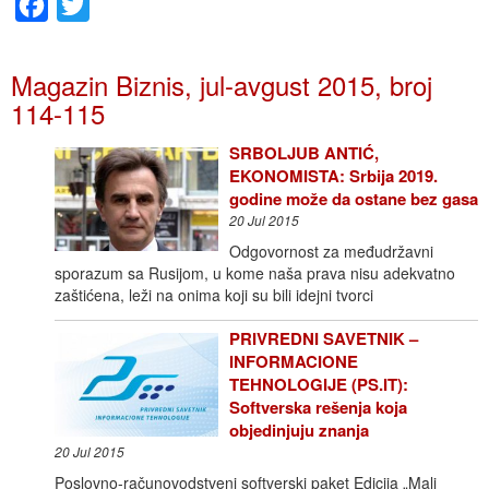
Facebook
Twitter
Magazin Biznis, jul-avgust 2015, broj
114-115
SRBOLJUB ANTIĆ,
EKONOMISTA: Srbija 2019.
godine može da ostane bez gasa
20 Jul 2015
Odgovornost za međudržavni
sporazum sa Rusijom, u kome naša prava nisu adekvatno
zaštićena, leži na onima koji su bili idejni tvorci
PRIVREDNI SAVETNIK –
INFORMACIONE
TEHNOLOGIJE (PS.IT):
Softverska rešenja koja
objedinjuju znanja
20 Jul 2015
Poslovno-računovodstveni softverski paket Edicija „Mali