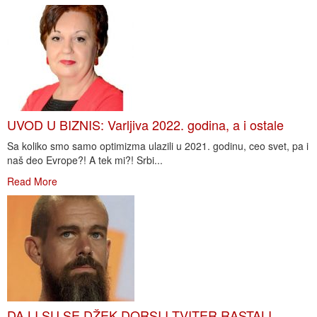
UVOD U BIZNIS: Varljiva 2022. godina, a i ostale
Sa koliko smo samo optimizma ulazili u 2021. godinu, ceo svet, pa i
naš deo Evrope?! A tek mi?! Srbi...
Read More
DA LI SU SE DŽEK DORSI I TVITER RASTALI