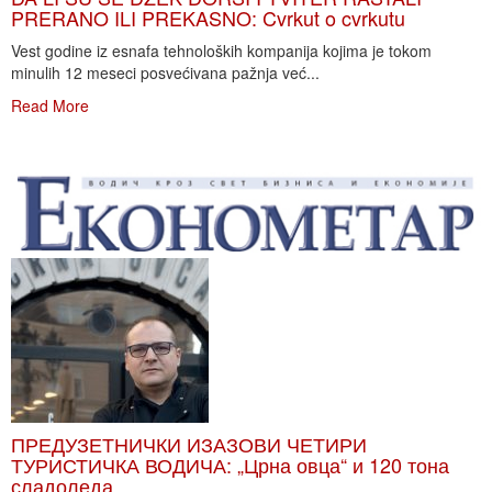
PRERANO ILI PREKASNO: Cvrkut o cvrkutu
Vest godine iz esnafa tehnoloških kompanija kojima je tokom
minulih 12 meseci posvećivana pažnja već...
Read More
ПРЕДУЗЕТНИЧКИ ИЗАЗОВИ ЧЕТИРИ
ТУРИСТИЧКА ВОДИЧА: „Црна овца“ и 120 тона
сладоледа