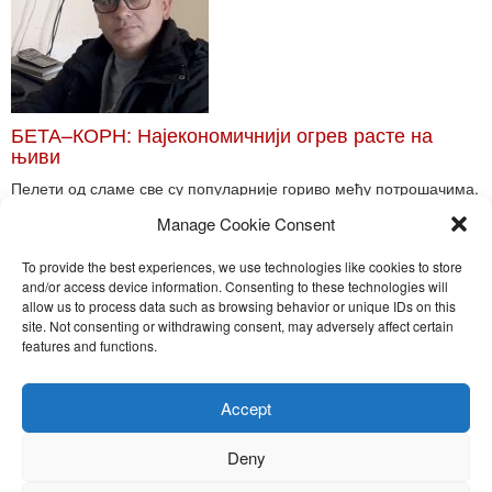
БЕТА–КОРН: Најекономичнији огрев расте на
њиви
Пелети од сламе све су популарније гориво међу потрошачима.
Главне препреке већoj производњи овог ог...
Manage Cookie Consent
Read More
To provide the best experiences, we use technologies like cookies to store
and/or access device information. Consenting to these technologies will
allow us to process data such as browsing behavior or unique IDs on this
site. Not consenting or withdrawing consent, may adversely affect certain
Toggle
features and functions.
naviga
Nira Press d.o.o.
Accept
Sadržaj ovog sajta je zakonom zaštićena intelektualna svojina
preduzeća NiraPress d.o.o. Svako neovlašćeno korišćenje,
Deny
kopiranje, objavljivanje celine ili delova bilo kog proizvoda NiraPress
d.o.o. je kažnjivo po zakonu.