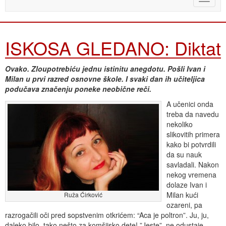
naviga
ISKOSA GLEDANO: Diktat
Ovako. Zloupotrebiću jednu istinitu anegdotu. Pošli Ivan i
Milan u prvi razred osnovne škole. I svaki dan ih učiteljica
podučava značenju poneke neobične reči.
A učenici onda
treba da navedu
nekoliko
slikovitih primera
kako bi potvrdili
da su nauk
savladali. Nakon
nekog vremena
dolaze Ivan i
Milan kući
Ruža Ćirković
ozareni, pa
razrogačili oči pred sopstvenim otkrićem: “Aca je poltron”. Ju, ju,
daleko bilo, tako nešto za komšijsko dete! ”Jeste”, ne odustaje