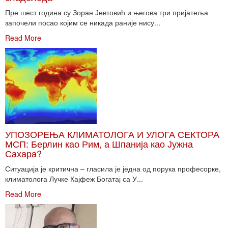
Пре шест година су Зоран Јевтовић и његова три пријатеља
започели посао којим се никада раније нису...
Read More
УПОЗОРЕЊА КЛИМАТОЛОГА И УЛОГА СЕКТОРА
МСП: Берлин као Рим, а Шпанија као Јужна
Сахара?
Ситуација је критична – гласила је једна од порука професорке,
климатолога Лучке Кајфеж Богатај са У...
Read More