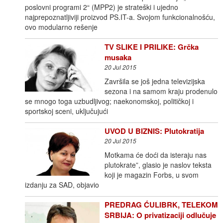
poslovni programi 2“ (MPP2) je strateški i ujedno
najprepoznatljiviji proizvod PS.IT-a. Svojom funkcionalnošću,
ovo modularno rešenje
TV SLIKE I PRILIKE: Grčka
musaka
20 Jul 2015
Završila se još jedna televizijska
sezona i na samom kraju prodenulo
se mnogo toga uzbudljivog; naekonomskoj, političkoj i
sportskoj sceni, uključujući
UVOD U BIZNIS: Plutokratija
20 Jul 2015
Motkama će doći da isteraju nas
plutokrate”, glasio je naslov teksta
koji je magazin Forbs, u svom
izdanju za SAD, objavio
PREDRAG ĆULIBRK, TELEKOM
SRBIJA: O privatizaciji odlučuje