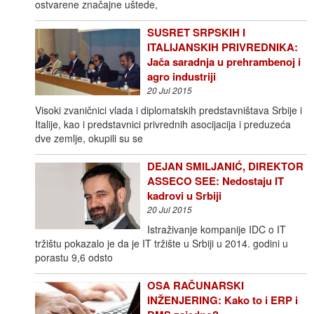
ostvarene značajne uštede,
SUSRET SRPSKIH I
ITALIJANSKIH PRIVREDNIKA:
Jača saradnja u prehrambenoj i
agro industriji
20 Jul 2015
Visoki zvaničnici vlada i diplomatskih predstavništava Srbije i
Italije, kao i predstavnici privrednih asocijacija i preduzeća
dve zemlje, okupili su se
DEJAN SMILJANIĆ, DIREKTOR
ASSECO SEE: Nedostaju IT
kadrovi u Srbiji
20 Jul 2015
Istraživanje kompanije IDC o IT
tržištu pokazalo je da je IT tržište u Srbiji u 2014. godini u
porastu 9,6 odsto
OSA RAČUNARSKI
INŽENJERING: Kako to i ERP i