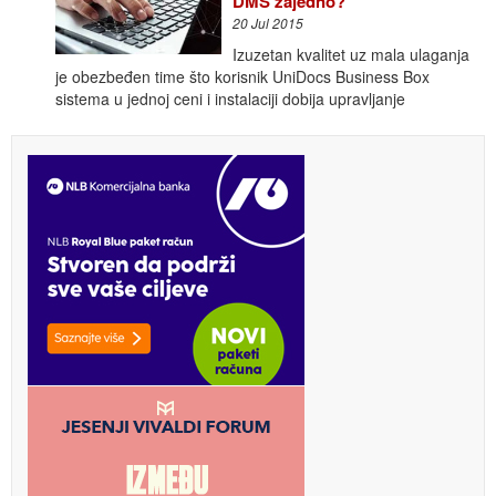
DMS zajedno?
20 Jul 2015
Izuzetan kvalitet uz mala ulaganja
je obezbeđen time što korisnik UniDocs Business Box
sistema u jednoj ceni i instalaciji dobija upravljanje