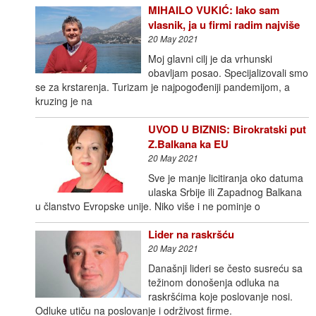
MIHAILO VUKIĆ: Iako sam
vlasnik, ja u firmi radim najviše
20 May 2021
Moj glavni cilj je da vrhunski
obavljam posao. Specijalizovali smo
se za krstarenja. Turizam je najpogođeniji pandemijom, a
kruzing je na
UVOD U BIZNIS: Birokratski put
Z.Balkana ka EU
20 May 2021
Sve je manje licitiranja oko datuma
ulaska Srbije ili Zapadnog Balkana
u članstvo Evropske unije. Niko više i ne pominje o
Lider na raskršću
20 May 2021
Današnji lideri se često susreću sa
težinom donošenja odluka na
raskršćima koje poslovanje nosi.
Odluke utiču na poslovanje i održivost firme.