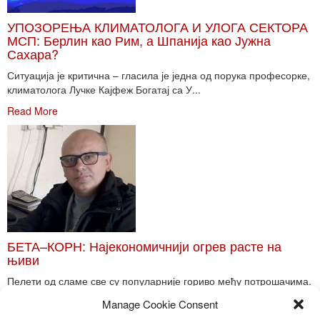
УПОЗОРЕЊА КЛИМАТОЛОГА И УЛОГА СЕКТОРА
МСП: Берлин као Рим, а Шпанија као Јужна
Сахара?
Ситуација је критична – гласила је једна од порука професорке,
климатолога Лучке Кајфеж Богатај са У...
Read More
БЕТА–КОРН: Најекономичнији огрев расте на
њиви
Пелети од сламе све су популарније гориво међу потрошачима.
Главне препреке већoj производњи овог ог...
Manage Cookie Consent
Read More