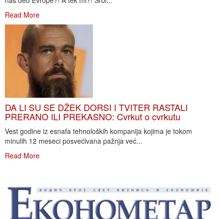
naš deo Evrope?! A tek mi?! Srbi...
Read More
DA LI SU SE DŽEK DORSI I TVITER RASTALI
PRERANO ILI PREKASNO: Cvrkut o cvrkutu
Vest godine iz esnafa tehnoloških kompanija kojima je tokom
minulih 12 meseci posvećivana pažnja već...
Read More