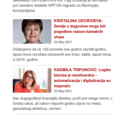
put zaredom dodelila VIRTUS nagradu za filantropiju,
kompanijama,
KRISTALINA GEORGIEVA:
Zemlje u dugovima mogu biti
pogođene rastom kamatnih
stopa
20 May 2021
Očekujemo da će 150 privreda ove godine završiti godinu
ispod nivoa rezultata ostvarenih pre krize, dakle, ispod nivoa
iz 2019. godine.
RADMILA TRIFUNOVIĆ: Logika
biznisa je nemilosrdna –
automatizacija i digitalizacija su
imperativ
20 May 2021
Kao dugogodišnji finansijski direktor, profit pre svega merim u
čvrstoj valuti, ali nakon nepunih godinu dana na mestu
generalnog direktora, nemam