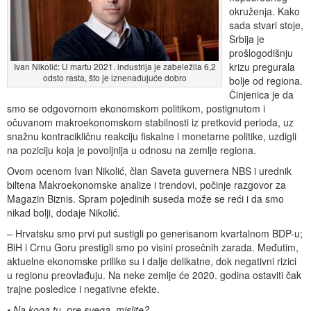
okruženja. Kako
sada stvari stoje,
Srbija je
prošlogodišnju
krizu pregurala
Ivan Nikolić: U martu 2021. industrija je zabeležila 6,2
odsto rasta, što je iznenađujuće dobro
bolje od regiona.
Činjenica je da
smo se odgovornom ekonomskom politikom, postignutom i
očuvanom makroekonomskom stabilnosti iz pretkovid perioda, uz
snažnu kontracikličnu reakciju fiskalne i monetarne politike, uzdigli
na poziciju koja je povoljnija u odnosu na zemlje regiona.
Ovom ocenom Ivan Nikolić, član Saveta guvernera NBS i urednik
biltena Makroekonomske analize i trendovi, počinje razgovor za
Magazin Biznis. Spram pojedinih suseda može se reći i da smo
nikad bolji, dodaje Nikolić.
– Hrvatsku smo prvi put sustigli po generisanom kvartalnom BDP-u;
BiH i Crnu Goru prestigli smo po visini prosečnih zarada. Međutim,
aktuelne ekonomske prilike su i dalje delikatne, dok negativni rizici
u regionu preovlađuju. Na neke zemlje će 2020. godina ostaviti čak
trajne posledice i negativne efekte.
• Na koga tu, pre svega, mislite?