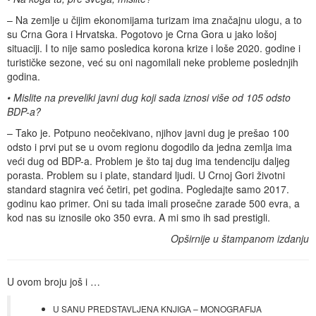
– Na zemlje u čijim ekonomijama turizam ima značajnu ulogu, a to
su Crna Gora i Hrvatska. Pogotovo je Crna Gora u jako lošoj
situaciji. I to nije samo posledica korona krize i loše 2020. godine i
turističke sezone, već su oni nagomilali neke probleme poslednjih
godina.
• Mislite na preveliki javni dug koji sada iznosi više od 105 odsto
BDP-a?
– Tako je. Potpuno neočekivano, njihov javni dug je prešao 100
odsto i prvi put se u ovom regionu dogodilo da jedna zemlja ima
veći dug od BDP-a. Problem je što taj dug ima tendenciju daljeg
porasta. Problem su i plate, standard ljudi. U Crnoj Gori životni
standard stagnira već četiri, pet godina. Pogledajte samo 2017.
godinu kao primer. Oni su tada imali prosečne zarade 500 evra, a
kod nas su iznosile oko 350 evra. A mi smo ih sad prestigli.
Opširnije u štampanom izdanju
U ovom broju još i …
U SANU PREDSTAVLJENA KNJIGA – MONOGRAFIJA