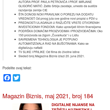
AUTORA PROF. PAVLA PETROVIĆA I PROF. MIRJANE
GLIGORIĆ MATIĆ: Zašto Srbija zaostaje, umesto da sustiže
razvijenije zemlje CIE
ŠTA DONOSI NOVI PRAVILNIK O POREZU NA DODATU
VREDNOST: Od prvog jula ove godine novi propisi o PDV-u
PREDNOSTI ULAGANJA U RAZLIČITE VRSTE OTVORENIH
INVESTICIONIH FONDOVA: Kako upravljati ličnim finansijama
PODRŠKA DOMAĆIM PROIZVODIMA I PROIZVOĐAČIMA: Oko
150 proizvoda sa žigom „Čuvarkuća“ i u Lidlu
SAVREMENA TEHNOLOGIJA JE POTPUNO
AUTOMATIZOVALA RAD NA BUŠOTINAMA: Kako se
digitalizuju naftaši
TV SLIKE I PRILIKE: Od filma do životne istine
Sledeći broj Magazina Biznis izlazi 20. juna 2021.
Podelite ovaj tekst:
Facebook
Twitter
Magazin Biznis, maj 2021, broj 184
DIGITALNE NIJANSE NA
TRŽIŠTU KOZMETIKE I