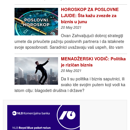
HOROSKOP ZA POSLOVNE
LJUDE: Šta kažu zvezde za
biznis u junu
20 May 2021
Ovan Zahvaljujući dobroj strategiji
umete da privučete pažnju poslovnih partnera i da istaknete
svoje sposobnosti. Saradnici uvažavaju vaš uspeh, što vam
MENADŽERSKI VODIČ: Politika
je rizičan biznis
20 May 2021
Da li su politika i biznis saputnici, ili
svako ide svojim putem koji vodi ka
istom cilju: blagodeti društva i države?