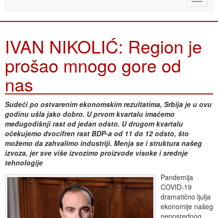
naviga
IVAN NIKOLIĆ: Region je
prošao mnogo gore od
nas
Sudeći po ostvarenim ekonomskim rezultatima, Srbija je u ovu
godinu ušla jako dobro. U prvom kvartalu imaćemo
međugodišnji rast od jedan odsto. U drugom kvartalu
očekujemo dvocifren rast BDP-a od 11 do 12 odsto, što
možemo da zahvalimo industriji. Menja se i struktura našeg
izvoza, jer sve više izvozimo proizvode visoke i srednje
tehnologije
Pandemija
COVID-19
dramatično ljulja
ekonomije našeg
neposrednog