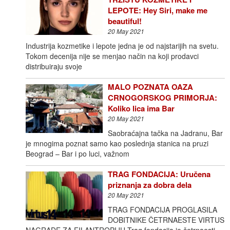
LEPOTE: Hey Siri, make me
beautiful!
20 May 2021
Industrija kozmetike i lepote jedna je od najstarijih na svetu.
Tokom decenija nije se menjao način na koji prodavci
distribuiraju svoje
MALO POZNATA OAZA
CRNOGORSKOG PRIMORJA:
Koliko lica ima Bar
20 May 2021
Saobraćajna tačka na Jadranu, Bar
je mnogima poznat samo kao poslednja stanica na pruzi
Beograd – Bar i po luci, važnom
TRAG FONDACIJA: Uručena
priznanja za dobra dela
20 May 2021
TRAG FONDACIJA PROGLASILA
DOBITNIKE ČETRNAESTE VIRTUS
NAGRADE ZA FILANTROPIJU Trag fondacija je četrnaesti