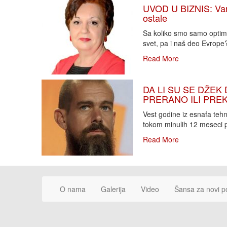
UVOD U BIZNIS: Varlj
ostale
Sa koliko smo samo optimi
svet, pa i naš deo Evrope?!
Read More
DA LI SU SE DŽEK 
PRERANO ILI PREKA
Vest godine iz esnafa teh
tokom minulih 12 meseci p
Read More
O nama
Galerija
Video
Šansa za novi p