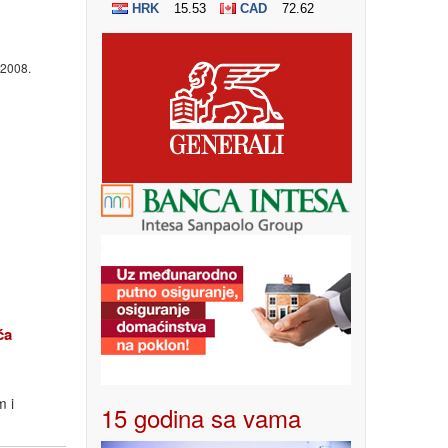
 2008.
ća
m i
15 godina sa vama