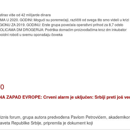
ao više od 42 milijarde dinara
020. GODINI: Mogući su poremećaji, različiti od svega što smo videli u krizi
ZA 2019. GODINU: Erste grupa povećala operativni prihod za 8,7 odsto
ICAMA DM DROGERIJA: Podrška domaćim proizvođačima kroz dm inkubator
ni roboti u svemu oponašaju čoveka
70
ZAPAD EVROPE: Crveni alarm je uključen: Srbiji preti još ve
biznis forum, grupa autora predvođena Pavlom Petrovićem, akademiko
veta Republike Srbije, pripremila je dokument koji