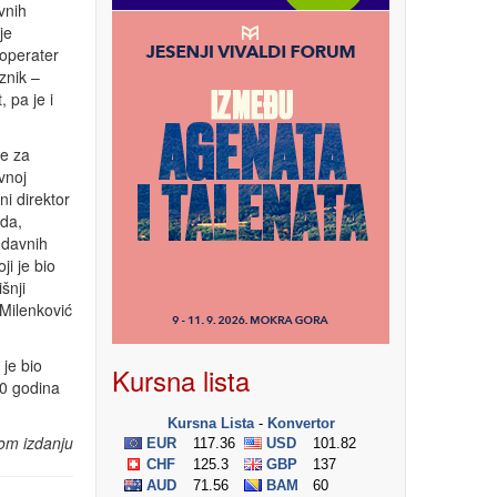
vnih
je
 operater
znik –
 pa je i
je za
vnoj
ni direktor
 da,
todavnih
ji je bio
šnji
 Milenković
je bio
Kursna lista
10 godina
om izdanju