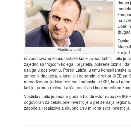
danas j
modela 
kompani
na svet
Uber, n
drugači
Ovako V
Magazi
Vladislav Lalić
karijer
novoosnovane konsultantske kuće „Good faith“. Lalić je na
zajedno sa trojicom kolega i prijatelja, pokrene biznis i da
usluga u poslovanju. Pored Lalića, u timu konsultantske ku
zamenik direktora, a kasnije i generalni direktor IKEE za K
menadžer za ljudske resurse i nabavke u IKEI, kao i gener
koji je, prema rečima Lalića, osmislio i implementirao kom
Vladislav Lalić je sedam godina bio direktor nabavke IKEE
odgovoran za celokupne investicije u pet zemalja regiona, S
započela i realizovala ukupno 510 miliona evra investicija.