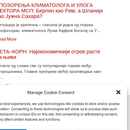
ПОЗОРЕЊА КЛИМАТОЛОГА И УЛОГА
ЕКТОРА МСП: Берлин као Рим, а Шпанија
ао Јужна Сахара?
туација је критична – гласила је једна од порука
офесорке, климатолога Лучке Кајфеж Богатај са У...
ead More
ЕТА–КОРН: Најекономичнији огрев расте
а њиви
елети од сламе све су популарније гориво међу
отрошачима. Главне препреке већoj производњи овог
...
ead More
Manage Cookie Consent
he best experiences, we use technologies like cookies to store and/or access
cy (EU)
mation. Consenting to these technologies will allow us to process data such
behavior or unique IDs on this site. Not consenting or withdrawing consent,
y affect certain features and functions.