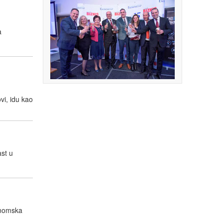
a
vi, idu kao
ast u
onomska