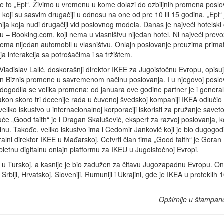
e to „Epl“. Živimo u vremenu u kome dolazi do ozbiljnih promena poslo
koji su sasvim drugačiji u odnosu na one od pre 10 ili 15 godina. „Epl“ 
ja koja nudi drugačiji vid poslovnog modela. Danas je najveći hotelski
u – Booking.com, koji nema u vlasništvu nijedan hotel. Ni najveći prevo
ema nijedan automobil u vlasništvu. Onlajn poslovanje preuzima primat,
ja interakcija sa potrošačima i sa tržištem.
ladislav Lalić, doskorašnji direktor IKEE za Jugoistočnu Evropu, opisu
n Biznis promene u savremenom načinu poslovanja. I u njegovoj poslo
i dogodila se velika promena: od januara ove godine partner je i general
kon skoro tri decenije rada u čuvenoj švedskoj kompaniji IKEA odlučio
 veliko iskustvo u internacionalnoj korporaciji iskoristi za pružanje save
će „Good faith“ je i Dragan Skalušević, ekspert za razvoj poslovanja, ko
inu. Takođe, veliko iskustvo ima i Čedomir Janković koji je bio dugogodi
alni direktor IKEE u Mađarskoj. Četvrti član tima „Good faith“ je Goran
pletnu digitalnu onlajn platformu za IKEU u Jugoistočnoj Evropi.
 u Turskoj, a kasnije je bio zadužen za čitavu Jugozapadnu Evropu. On 
rbiji, Hrvatskoj, Sloveniji, Rumuniji i Ukrajini, gde je IKEA u proteklih 
Opširnije u štampan