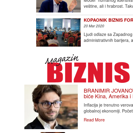
Model “humanog liderstva”
veštine, ali i hrabrost. Ta
KOPAONIK BIZNIS FORU
20 Mar 2020
Ljudi odlaze sa Zapadnog B
administrativnih barijera, 
BRANIMIR JOVANOVIĆ
biće Kina, Amerika i
Inflacija je trenutno vero
globalnoj ekonomiji. Poče
Read More