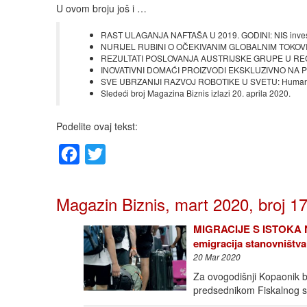
U ovom broju još i …
RAST ULAGANJA NAFTAŠA U 2019. GODINI: NIS investir
NURIJEL RUBINI O OČEKIVANIM GLOBALNIM TOKOVIMA U 2
REZULTATI POSLOVANJA AUSTRIJSKE GRUPE U REGIONU 
INOVATIVNI DOMAĆI PROIZVODI EKSKLUZIVNO NA POL
SVE UBRZANIJI RAZVOJ ROBOTIKE U SVETU: Humanoid
Sledeći broj Magazina Biznis izlazi 20. aprila 2020.
Podelite ovaj tekst:
Facebook
Twitter
Magazin Biznis, mart 2020, broj 1
MIGRACIJE S ISTOKA NA 
emigracija stanovništva
20 Mar 2020
Za ovogodišnji Kopaonik 
predsednikom Fiskalnog sa