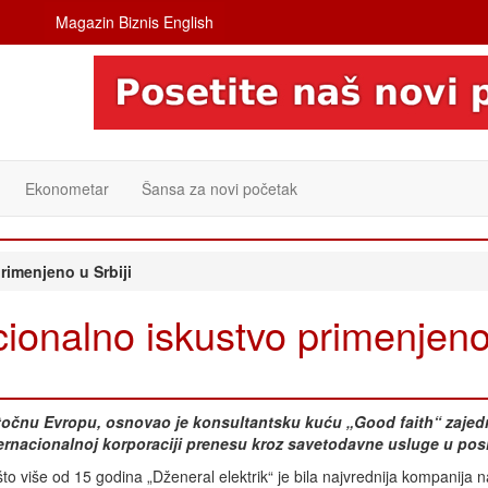
Magazin Biznis English
Ekonometar
Šansa za novi početak
imenjeno u Srbiji
onalno iskustvo primenjeno
istočnu Evropu, osnovao je konsultantsku kuću „Good faith“ zajed
internacionalnoj korporaciji prenesu kroz savetodavne usluge u po
to više od 15 godina „Dženeral elektrik“ je bila najvrednija kompanija n