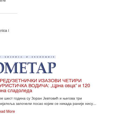
alne
nica i
РЕДУЗЕТНИЧКИ ИЗАЗОВИ ЧЕТИРИ
УРИСТИЧКА ВОДИЧА: „Црна овца“ и 120
она сладоледа
ре шест година су Зоран Јевтовић и његова три
ијатеља започели посао којим се никада раније нису...
ead More