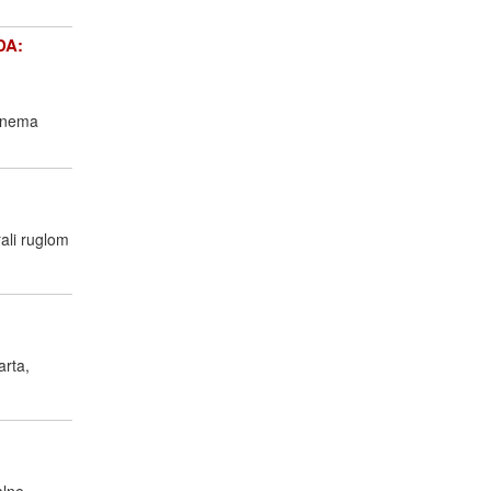
DA:
c nema
ali ruglom
arta,