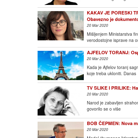
KAKAV JE PORESKI 
Obavezno je dokumento
20 Mar 2020
Mišljenjem Ministarstva f
verodostojne isprave na o
AJFELOV TORANJ: Ospo
20 Mar 2020
Kada je Ajfelov toranj sa
koje treba ukloniti. Danas
TV SLIKE I PRILIKE: Ha
20 Mar 2020
Narod je zabavljen straho
govorilo se o više
BOB ČEPMEN: Nova mant
20 Mar 2020