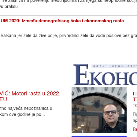
 se zasniva na poverenju među ljudima i za njega su neophodne socij
kvu praksu
M 2020: Između demografskog šoka i ekonomskog rasta
alkana jer žele da žive bolje, privrednici žele da vode poslove bez gra
a
: Motori rasta u 2022.
П
 EU
Т
т
vatno najveća nepoznanica u
П
tkom ove godine je po...
пр
R