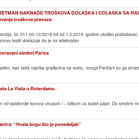
TRETMAN NAKNADE TROŠKOVA DOLASKA I ODLASKA SA RA
vanje troškova prevoza
inansija, br. 011-00-12/2019-04 od 1.2.2019. godine ukoliko poslodava
snovu kojih dokazuje da je na adekvatan
ravani simbol Pariza
građen, kao tada najviša građevina na svetu, mnogi Parižani su ga smatr
sta La Vista u Roterdamu
m od epidemije korona virusom i – bitkom za toalet papir. Do sredine m
ra: “Hvala bogu što je ponedeljak”