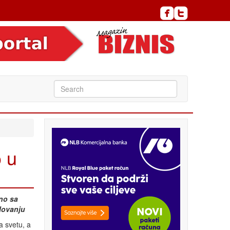
 u
no sa
slovanju
a svetu, a