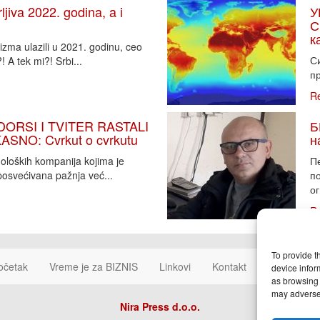
iva 2022. godina, a i
У
С
к
zma ulazili u 2021. godinu, ceo
Си
 A tek mi?! Srbi...
пр
R
DORSI I TVITER RASTALI
Б
SNO: Cvrkut o cvrkutu
н
noloških kompanija kojima je
П
osvećivana pažnja već...
п
ог
R
To provide t
očetak
Vreme je za BIZNIS
Linkovi
Kontakt
Cookie Poli
device infor
as browsing 
may adversel
Nira Press d.o.o.