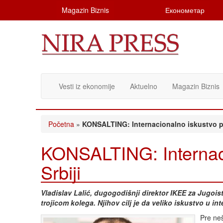
Magazin Biznis
Економетар
Vesti iz ekonomije
Aktuelno
Magazin Biznis
Početna
»
KONSALTING: Internacionalno iskustvo pr
KONSALTING: Internaci
Srbiji
Vladislav Lalić, dugogodišnji direktor IKEE za Jugo
trojicom kolega. Njihov cilj je da veliko iskustvo u 
Pre neš