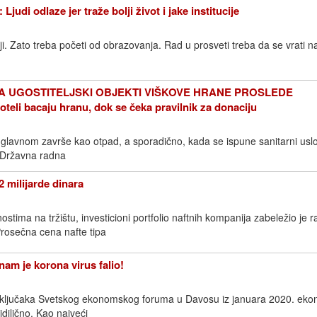
i odlaze jer traže bolji život i jake institucije
iji. Zato treba početi od obrazovanja. Rad u prosveti treba da se vrati n
A UGOSTITELJSKI OBJEKTI VIŠKOVE HRANE PROSLEDE
i bacaju hranu, dok se čeka pravilnik za donaciju
uglavnom završe kao otpad, a sporadično, kada se ispune sanitarni uslo
. Državna radna
2 milijarde dinara
stima na tržištu, investicioni portfolio naftnih kompanija zabeležio je r
rosečna cena nafte tipa
m je korona virus falio!
aključaka Svetskog ekonomskog foruma u Davosu iz januara 2020. ek
idilično. Kao najveći