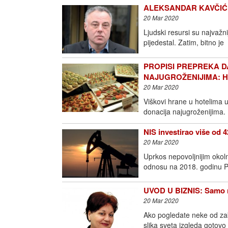
ALEKSANDAR KAVČIĆ: Ljud
20 Mar 2020
Ljudski resursi su najvažn
pijedestal. Zatim, bitno je
PROPISI PREPREKA D
NAJUGROŽENIJIMA: Hotel
20 Mar 2020
Viškovi hrane u hotelima 
donacija najugroženijima
NIS investirao više od 4
20 Mar 2020
Uprkos nepovoljnijim okolno
odnosu na 2018. godinu P
UVOD U BIZNIS: Samo na
20 Mar 2020
Ako pogledate neke od z
slika sveta izgleda gotovo 