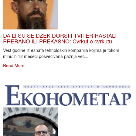
DA LI SU SE DŽEK DORSI I TVITER RASTALI
PRERANO ILI PREKASNO: Cvrkut o cvrkutu
Vest godine iz esnafa tehnoloških kompanija kojima je tokom
minulih 12 meseci posvećivana pažnja već...
Read More