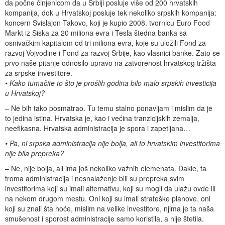
da počne činjenicom da u Srbiji posluje više od 200 hrvatskih
kompanija, dok u Hrvatskoj posluje tek nekoliko srpskih kompanija:
koncern Svislajon Takovo, koji je kupio 2008. tvornicu Euro Food
Markt iz Siska za 20 miliona evra i Tesla štedna banka sa
osnivačkim kapitalom od tri miliona evra, koje su uložili Fond za
razvoj Vojvodine i Fond za razvoj Srbije, kao vlasnici banke. Zato se
prvo naše pitanje odnosilo upravo na zatvorenost hrvatskog tržišta
za srpske investitore.
• Kako tumačite to što je prošlih godina bilo malo srpskih investicija
u Hrvatskoj?
– Ne bih tako posmatrao. Tu temu stalno ponavljam i mislim da je
to jedina istina. Hrvatska je, kao i većina tranzicijskih zemalja,
neefikasna. Hrvatska administracija je spora i zapetljana…
• Pa, ni srpska administracija nije bolja, ali to hrvatskim investitorima
nije bila prepreka?
– Ne, nije bolja, ali ima još nekoliko važnih elemenata. Dakle, ta
troma administracija i nesnalaženje bili su prepreka svim
investitorima koji su imali alternativu, koji su mogli da ulažu ovde ili
na nekom drugom mestu. Oni koji su imali strateške planove, oni
koji su znali šta hoće, mislim na velike investitore, njima je ta naša
smušenost i sporost administracije samo koristila, a nije štetila.