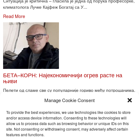
Ситуација је критична – гласила је једна од порука професорке,
климатолога Лучке Кајфеж Богатај са У...
Read More
БЕТА–КОРН: Најекономичнији огрев расте на
њиви
Пелети од сламе све су популарније гориво међу потрошачима.
Главне препреке већoj производњи овог ог...
Manage Cookie Consent
Read More
To provide the best experiences, we use technologies like cookies to store
and/or access device information. Consenting to these technologies will
allow us to process data such as browsing behavior or unique IDs on this
site. Not consenting or withdrawing consent, may adversely affect certain
Toggle
features and functions.
naviga