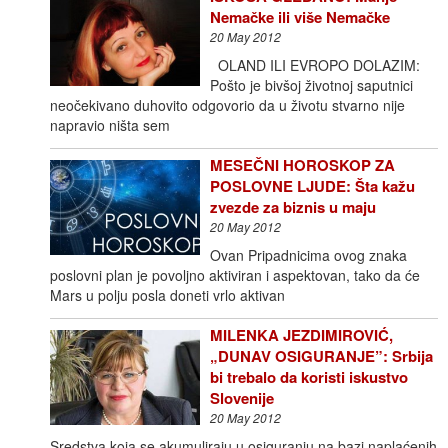
Nemačke ili više Nemačke
20 May 2012
OLAND ILI EVROPO DOLAZIM:
Pošto je bivšoj životnoj saputnici
neočekivano duhovito odgovorio da u životu stvarno nije
napravio ništa sem
MESEČNI HOROSKOP ZA
POSLOVNE LJUDE: Šta kažu
zvezde za biznis u maju
20 May 2012
Ovan Pripadnicima ovog znaka
poslovni plan je povoljno aktiviran i aspektovan, tako da će
Mars u polju posla doneti vrlo aktivan
MILENKA JEZDIMIROVIĆ,
„DUNAV OSIGURANJE”: Srbija
bi trebalo da koristi iskustvo
Slovenije
20 May 2012
Sredstva koja se akumuliraju u osiguranju na bazi naplaćenih