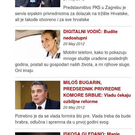
Predstavništvo PKS u Zagrebu je
servis srpskim privrednicima za dolazak na tržište Hrvatske,
ali je takođe otvoreno i za sve hrvatske
DIGITALNI VODIČ: Budite
nedostupni
20 May 2012
Mobilni telefoni, kako to pokazuju
mnoge studije urađene poslednjih
godina, postali su gospodari naših života, a mi njihove sluge.
Oni imaju
MILOŠ BUGARIN,
PREDSEDNIK PRIVREDNE
KOMORE SRBIJE: Vladu čekaju
ozbiljne reforme
20 May 2012
Potrebno je da se vlada formira što pre. Vlada treba da bude
hrabra, odlučna i spremna da u prvoj godini svog
ISKOSA GLEDANO: Manje