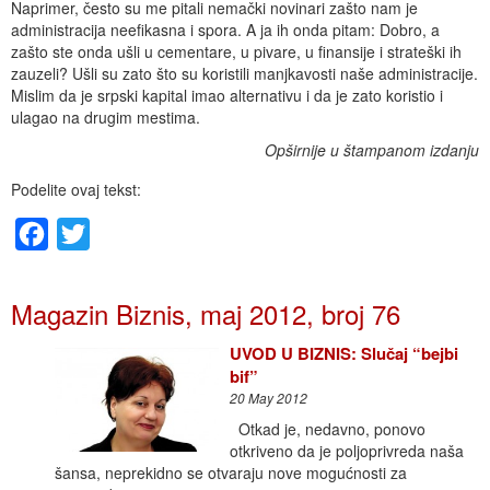
Naprimer, često su me pitali nemački novinari zašto nam je
administracija neefikasna i spora. A ja ih onda pitam: Dobro, a
zašto ste onda ušli u cementare, u pivare, u finansije i strateški ih
zauzeli? Ušli su zato što su koristili manjkavosti naše administracije.
Mislim da je srpski kapital imao alternativu i da je zato koristio i
ulagao na drugim mestima.
Opširnije u štampanom izdanju
Podelite ovaj tekst:
Facebook
Twitter
Magazin Biznis, maj 2012, broj 76
UVOD U BIZNIS: Slučaj “bejbi
bif”
20 May 2012
Otkad je, nedavno, ponovo
otkriveno da je poljoprivreda naša
šansa, neprekidno se otvaraju nove mogućnosti za