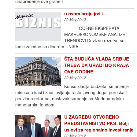
unapređenje ove grane i
u ovom broju još i…
20 May 2012
OCENE EKSPERATA –
MAKROEKONOMSKE ANALIzE I
TRENDOVI Devizne rezerve se
tanje zajedno sa dinarom UNIKA
ŠTA BUDUĆA VLADA SRBIJE
TREBA DA URADI DO KRAJA
OVE GODINE
20 May 2012
Konsolidacija budžeta, smanjenje
minusa u kasi i zaustavljanje rasta javnog duga, poreska i
penziona reforma, nastavak saradnje sa Međunarodnim
monetarnim fondom
U ZAGREBU OTVORENO
PREDSTAVNIŠTVO PKS: Bolji
uslovi za regionalno investiranje
20 May 2012