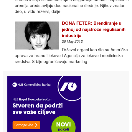
premija predstavljaju deo nacionalne štednje. Njihov znatan
deo, u vidu rezervi, dalje
DONA FETER: Brendiranje u
jednoj od najstrože regulisanih
industrija
20 May 2012
Državni organi kao što su Američka
uprava za hranu i lekove i Agencija za lekove i medicinska
sredstva Srbije ograničavaju marketing