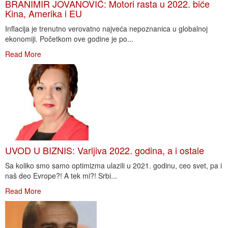
BRANIMIR JOVANOVIĆ: Motori rasta u 2022. biće
Kina, Amerika i EU
Inflacija je trenutno verovatno najveća nepoznanica u globalnoj
ekonomiji. Početkom ove godine je po...
Read More
UVOD U BIZNIS: Varljiva 2022. godina, a i ostale
Sa koliko smo samo optimizma ulazili u 2021. godinu, ceo svet, pa i
naš deo Evrope?! A tek mi?! Srbi...
Read More