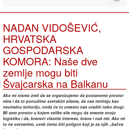
naviga
NADAN VIDOŠEVIĆ,
HRVATSKA
GOSPODARSKA
KOMORA: Naše dve
zemlje mogu biti
Švajcarska na Balkanu
Ako mi nismo zreli da se organizujemo da postanemo prostor
mira i da to ponudimo svetskim silama, da nas tretiraju kao
neutralnu teritoriju, onda će to umesto nas uraditi neko drugi.
Mi smo prostor u kojem velike sile mogu da smeste svoju
logistiku i da, braneći vlastite interese, brane i naš mir. Ako mi
to ne ostvarimo, uvek ćemo biti poligon koji je za njih „bačva