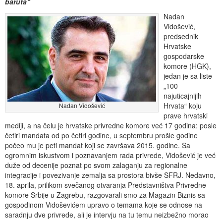
baruta“
Nadan
Vidošević,
predsednik
Hrvatske
gospodarske
komore (HGK),
jedan je sa liste
„100
najuticajnijih
Hrvata“ koju
Nadan Vidošević
prave hrvatski
mediji, a na čelu je hrvatske privredne komore već 17 godina: posle
četiri mandata od po četiri godine, u septembru prošle godine
počeo mu je peti mandat koji se završava 2015. godine. Sa
ogromnim iskustvom i poznavanjem rada privrede, Vidošević je već
duže od decenije poznat po svom zalaganju za regionalne
integracije i povezivanje zemalja sa prostora bivše SFRJ. Nedavno,
18. aprila, prilikom svečanog otvaranja Predstavništva Privredne
komore Srbije u Zagrebu, razgovarali smo za Magazin Biznis sa
gospodinom Vidoševićem upravo o temama koje se odnose na
saradnju dve privrede, ali je intervju na tu temu neizbežno morao