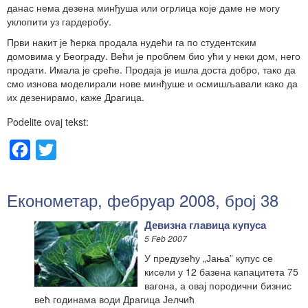
данас нема дезена минђуша или огрлица које даме не могу
уклопити уз гардеробу.
Први накит је ћерка продала нудећи га по студентским
домовима у Београду. Већи је проблем био ући у неки дом, него
продати. Имала је среће. Продаја је ишла доста добро, тако да
смо изнова моделирали нове минђуше и осмишљавали како да
их дезенирамо, каже Драгица.
Podelite ovaj tekst:
Facebook
Twitter
Економетар, фебруар 2008, број 38
Девизна главица купуса
5 Feb 2007
У предузећу „Јања” купус се
кисели у 12 базена капацитета 75
вагона, а овај породични бизнис
већ годинама води Драгица Јелчић