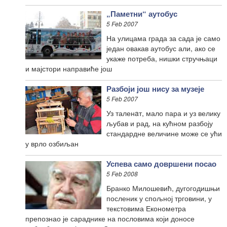
„Паметни“ аутобус
5 Feb 2007
На улицама града за сада је само
један овакав аутобус али, ако се
укаже потреба, нишки стручњаци
и мајстори направиће још
Разбоји још нису за музеје
5 Feb 2007
Уз таленaт, мало пара и уз велику
љубав и рад, на кућном разбоју
стандардне величине може се ући
у врло озбиљан
Успева само довршени посао
5 Feb 2008
Бранко Милошевић, дугогодишњи
посленик у спољној трговини, у
текстовима Економетра
препознао је сараднике на пословима који доносе