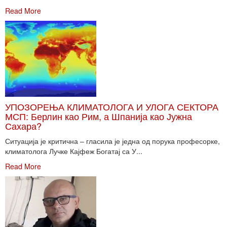
Read More
УПОЗОРЕЊА КЛИМАТОЛОГА И УЛОГА СЕКТОРА
МСП: Берлин као Рим, а Шпанија као Јужна
Сахара?
Ситуација је критична – гласила је једна од порука професорке,
климатолога Лучке Кајфеж Богатај са У...
Read More