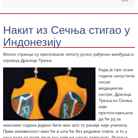
naviga
Накит из Сечња стигао у
Индонезију
Многи странци су препознали лепоту ручно рађених минђуша и
огрлица Драгице Тркље
Када је пре осам
година напустила
посао
медицинске
сестре, Драгица
Тркља из Сечња
није
претпостављала
да ће јој за
неколико година једино бити жао што то раније није учинила.
Прва неизвесност како ће и шта ће без редовне плате, и то у
часу када јој троје деце још није ни школу завршило, Драгица