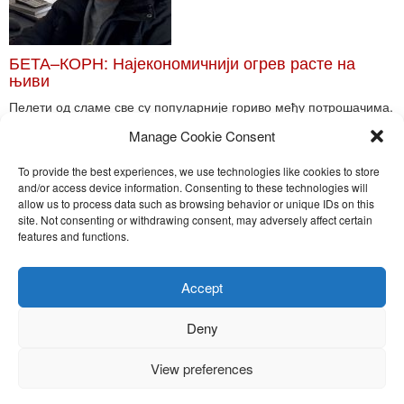
БЕТА–КОРН: Најекономичнији огрев расте на
њиви
Пелети од сламе све су популарније гориво међу потрошачима.
Главне препреке већoj производњи овог ог...
Manage Cookie Consent
Read More
To provide the best experiences, we use technologies like cookies to store
and/or access device information. Consenting to these technologies will
allow us to process data such as browsing behavior or unique IDs on this
site. Not consenting or withdrawing consent, may adversely affect certain
Toggle
features and functions.
naviga
Nira Press d.o.o.
Accept
Sadržaj ovog sajta je zakonom zaštićena intelektualna svojina
preduzeća NiraPress d.o.o. Svako neovlašćeno korišćenje,
Deny
kopiranje, objavljivanje celine ili delova bilo kog proizvoda NiraPress
d.o.o. je kažnjivo po zakonu.
View preferences