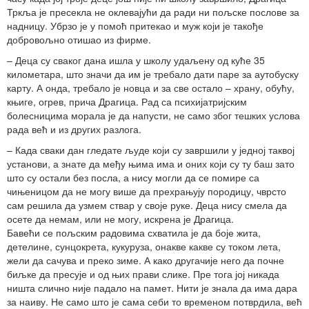
Тркља је пресекла не оклевајући да ради ни пољске послове за
надницу. Убрзо је у помоћ притекао и муж који је такође
добровољно отишао из фирме.
– Деца су сваког дана ишла у школу удаљену од куће 35
километара, што значи да им је требало дати паре за аутобуску
карту. А онда, требало је новца и за све остало – храну, обућу,
књиге, огрев, прича Драгица. Рад са психијатријским
болесницима морала је да напусти, не само због тешких услова
рада већ и из других разлога.
– Када сваки дан гледате људе који су завршили у једној таквој
установи, а знате да међу њима има и оних који су ту баш зато
што су остали без посла, а нису могли да се помире са
чињеницом да не могу више да прехрањују породицу, чврсто
сам решила да узмем ствар у своје руке. Деца нису смела да
осете да немам, или не могу, искрена је Драгица.
Бавећи се пољским радовима схватила је да боје жита,
детелине, сунцокрета, кукуруза, онакве какве су током лета,
жели да сачува и преко зиме. А како другачије него да почне
биљке да пресује и од њих прави слике. Пре тога јој никада
ништа слично није падало на памет. Нити је знала да има дара
за наиву. Не само што је сама себи то временом потврдила, већ