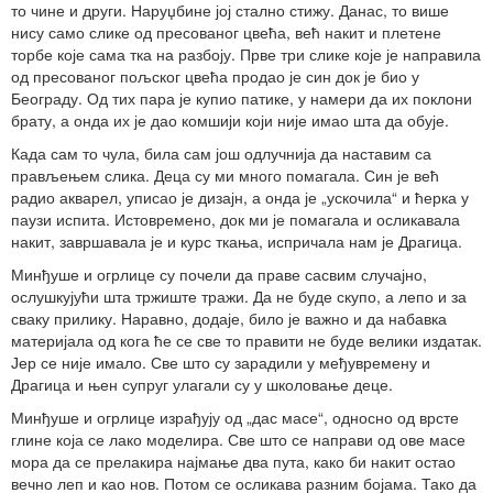
то чине и други. Наруџбине јој стално стижу. Данас, то више
нису само слике од пресованог цвећа, већ накит и плетене
торбе које сама тка на разбоју. Прве три слике које је направила
од пресованог пољског цвећа продао је син док је био у
Београду. Од тих пара је купио патике, у намери да их поклони
брату, а онда их је дао комшији који није имао шта да обује.
Када сам то чула, била сам још одлучнија да наставим са
прављењем слика. Деца су ми много помагала. Син је већ
радио акварел, уписао је дизајн, а онда је „ускочила“ и ћерка у
паузи испита. Истовремено, док ми је помагала и осликавала
накит, завршавала је и курс ткања, испричала нам је Драгица.
Минђуше и огрлице су почели да праве сасвим случајно,
ослушкујући шта тржиште тражи. Да не буде скупо, а лепо и за
сваку прилику. Наравно, додаје, било је важно и да набавка
материјала од кога ће се све то правити не буде велики издатак.
Јер се није имало. Све што су зарадили у међувремену и
Драгица и њен супруг улагали су у школовање деце.
Минђуше и огрлице израђују од „дас масе“, односно од врсте
глине која се лако моделира. Све што се направи од ове масе
мора да се прелакира најмање два пута, како би накит остао
вечно леп и као нов. Потом се осликава разним бојама. Тако да