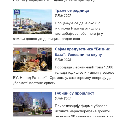
Траже се радници
5 Feb 2007
Процењује се да је око 3,5
милиона Румуна отишло у
гастарбајтере, због чега је у
земљи дошло до дефицита радне снаге
Сајам предузетника “Бизнис
база”: Успешни на окупу
5 Feb 2008
Породица Леонтијевић тови 1.500
телади годишње и извози у земље
ЕУ. Ненад Ратковић, Сремац, улаже огромну енергију да
„бермет“ постане српски
Губици су прошлост
5 Feb 2007
Приватизацију фирме убрзаће
исплата нераспоређене добити
од преко 90 милиона динара, која