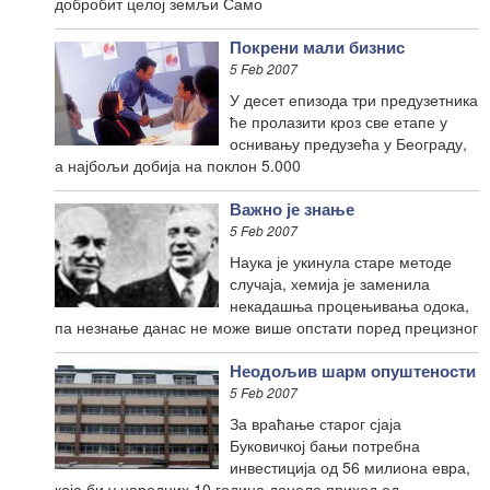
добробит целој земљи Само
Покрени мали бизнис
5 Feb 2007
У десет епизода три предузетника
ће пролазити кроз све етапе у
оснивању предузећа у Београду,
а најбољи добија на поклон 5.000
Важно је знање
5 Feb 2007
Наука је укинула старе методе
случаја, хемија је заменила
некадашња процењивања одока,
па незнање данас не може више опстати поред прецизног
Неодољив шарм опуштености
5 Feb 2007
За враћање старог сјаја
Буковичкој бањи потребна
инвестиција од 56 милиона евра,
која би у наредних 10 година донела приход од