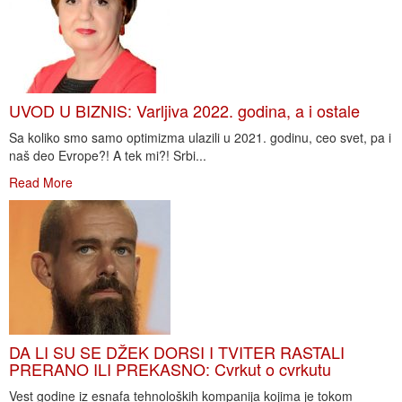
UVOD U BIZNIS: Varljiva 2022. godina, a i ostale
Sa koliko smo samo optimizma ulazili u 2021. godinu, ceo svet, pa i
naš deo Evrope?! A tek mi?! Srbi...
Read More
DA LI SU SE DŽEK DORSI I TVITER RASTALI
PRERANO ILI PREKASNO: Cvrkut o cvrkutu
Vest godine iz esnafa tehnoloških kompanija kojima je tokom