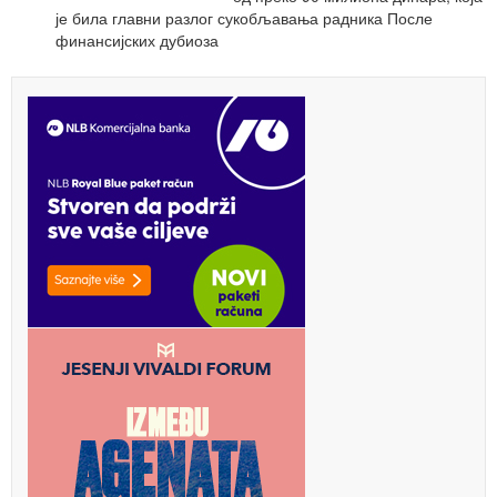
је била главни разлог сукобљавања радника После
финансијских дубиоза