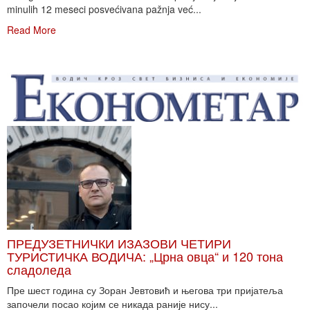
minulih 12 meseci posvećivana pažnja već...
Read More
ПРЕДУЗЕТНИЧКИ ИЗАЗОВИ ЧЕТИРИ
ТУРИСТИЧКА ВОДИЧА: „Црна овца“ и 120 тона
сладоледа
Пре шест година су Зоран Јевтовић и његова три пријатеља
започели посао којим се никада раније нису...