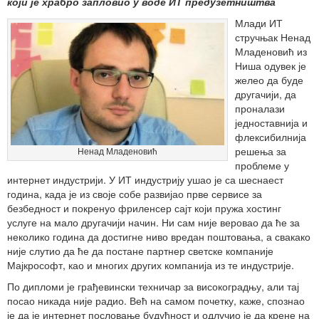
који је храбро запловио у воде ИТ предузетништва
Млади ИТ
стручњак Ненад
Младеновић из
Ниша одувек је
желео да буде
другачији, да
проналази
једноставнија и
флексибилнија
решења за
Ненад Младеновић
проблеме у
интернет индустрији. У ИТ индустрију ушао је са шеснаест
година, када је из своје собе развијао прве сервисе за
безбедност и покренуо фриленсер сајт који пружа хостинг
услуге на мало другачији начин. Ни сам није веровао да ће за
неколико година да достигне ниво вредан поштовања, а свакако
није слутио да ће да постане партнер светске компаније
Мајкрософт, као и многих других компанија из те индустрије.
По дипломи је грађевински техничар за високоградњу, али тај
посао никада није радио. Већ на самом почетку, каже, спознао
је да је интернет пословање будућност и одлучио је да крене на