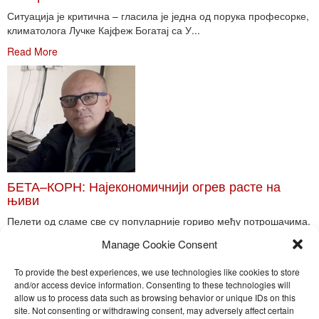
Ситуација је критична – гласила је једна од порука професорке,
климатолога Лучке Кајфеж Богатај са У...
Read More
БЕТА–КОРН: Најекономичнији огрев расте на
њиви
Пелети од сламе све су популарније гориво међу потрошачима.
Главне препреке већoj производњи овог ог...
Manage Cookie Consent
Read More
To provide the best experiences, we use technologies like cookies to store
and/or access device information. Consenting to these technologies will
allow us to process data such as browsing behavior or unique IDs on this
site. Not consenting or withdrawing consent, may adversely affect certain
Toggle