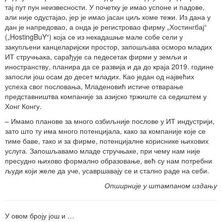
тај пут пун неизвесности. У почетку је имао успоне и падове,
али није одустајао, јер је имао јасан циљ коме тежи. Из дана у
дан је напредовао, а онда је регистровао фирму „Хостингбај“
(„HostingBuY“) која се из некадашње мале собе сели у
закупљени канцеларијски простор, запошљава осморо младих
ИТ стручњака, сарађује са педесетак фирми у земљи и
иностранству, планира да се развија и да до краја 2019. године
запосли још осам до десет младих. Као један од највећих
успеха свог пословања, Младеновић истиче отварање
представништва компаније за азијско тржиште са седиштем у
Хонг Конгу.
– Имамо планове за много озбиљније послове у ИТ индустрији,
зато што ту има много потенцијала, како за компаније које се
тиме баве, тако и за фирме, потенцијалне кориснике њихових
услуга. Запошљавамо младе стручњаке, при чему нам није
пресудно њихово формално образовање, већ су нам потребни
људи који желе да уче, усавршавају се и стално раде на себи.
Опширније у штампаном издању
У овом броју још и …