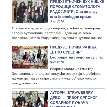
ПРЕДУЗЕТНИЧКИ ДУХ НИШКЕ
ПОРОДИЦЕ СТОМАТОЛОГА
РАДОЈИЧИЋ: Они не знају
шта је слободно време
3 Jul 2018
Сложни и вредни у ординацијама, у воћњаку, винограду,
салону аутомобила, ресторану. Један од највећих
пословних потеза Радојичића је куповина култног нишког
ПРЕДУЗЕТНИЧКА РАДЊА
„ЕТНО СУВЕНИР“:
Бесповратна средства су спас
3 Jul 2018
Виорика Магди, из Ечке код
Зрењанина, опстала захваљујући новцу који је добијала
на конкурсима за старе занате и унапређење женског
предузетништва
АУТОРИ „STRAWBERRY
ДРВО” – ПРВОГ СРПСКОГ
СОЛАРНОГ ПУЊАЧА –