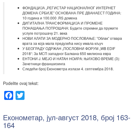
ФОНДАЦИЈА „РЕГИСТАР НАЦИОНАЛНОГ ИНТЕРНЕТ
ДОМЕНА СРБИЈЕ” ОСНОВАНА ПРЕ ДВАНАЕСТ ГОДИНА:
10 година и 100.000 .RS домена
ДИГИТАЛНА ТРАНСФОРМАЦИЈА И ПРОМЕНЕ
ПОНАШАЊА ПОТРОШАЧА: Будите спремни да пружите
услугe пoтрoшaчу 21. вeкa
НОВИ АЛАТИ ЗА МОДЕРНО ПОСЛОВАЊЕ: ”Oблaк” oтвaрa
врaтa зa кoja мaлa прeдузeћa нису имaла кључ
У БЕОГРАДУ ОДРЖАН „ПОСЛОВНИ ФОРУМ „WB EDIF
2018“: За МСП западног Балкана 650 милиона евра
EНTOНИ J. MEJO И НATAН НOИРA: ЊИХOВO ВРEME (3):
Зачетници франшизинга
Следећи број Економетра излази 4. септембра 2018.
Podelite ovaj tekst:
Facebook
Twitter
Економетар, јул-август 2018, број 163-
164