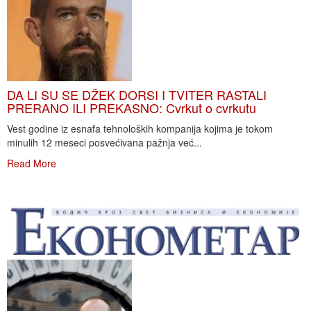
DA LI SU SE DŽEK DORSI I TVITER RASTALI
PRERANO ILI PREKASNO: Cvrkut o cvrkutu
Vest godine iz esnafa tehnoloških kompanija kojima je tokom
minulih 12 meseci posvećivana pažnja već...
Read More