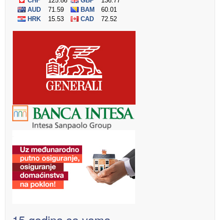
15 godina sa vama