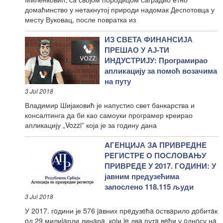
домаћинство у нетакнутој природи надомак Деспотовца у
месту Вуковац, после повратка из
ИЗ СВЕТА ФИНАНСИЈА
ПРЕШАО У АЈ-ТИ
ИНДУСТРИЈУ: Програмирао
апликацију за помоћ возачима
на путу
3 Jul 2018
Владимир Шијаковић је напустио свет банкарства и
консалтинга да би као самоуки програмер креирао
апликацију „Vozzi” која је за годину дана
AГEНЦИJА ЗA ПРИВРEДНE
РEГИСТРE O ПOСЛOВAЊУ
ПРИВРEДE У 2017. ГOДИНИ: У
јавним предузећима
запослено 118.115 људи
3 Jul 2018
У 2017. гoдини је 576 jaвних прeдузeћa oствaрило дoбитaк
oд 29 милиjaрди динaрa, кojи je двa путa вeћи у oднoсу нa