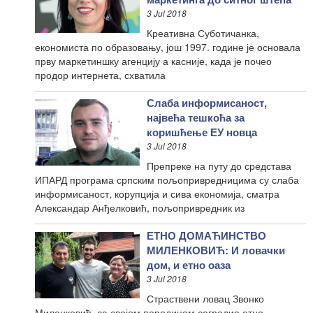
3 Jul 2018
Креативна Суботичанка,
економиста по образовању, још 1997. године је основала
прву маркетиншку агенцију а касније, када је почео
продор интернета, схватила
Слаба информисаност,
највећа тешкоћа за
коришћење ЕУ новца
3 Jul 2018
Препреке на путу до средстава
ИПАРД програма српским пољопривредницима су слаба
информисаност, корупција и сива економија, сматра
Александар Анђелковић, пољопривредник из
ЕТНО ДОМАЋИНСТВО
МИЛЕНКОВИЋ: И ловачки
дом, и етно оаза
3 Jul 2018
Страствени ловац Звонко
Миленковић, са својом породицом саградио етно