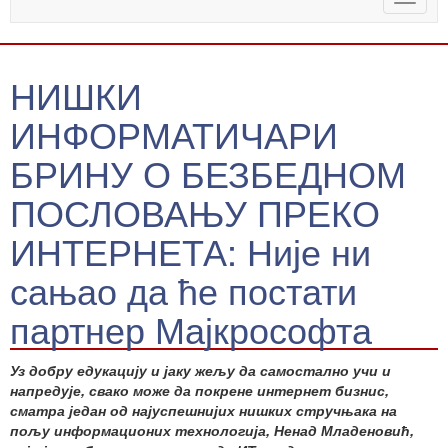
naviga
НИШКИ
ИНФОРМАТИЧАРИ
БРИНУ О БЕЗБЕДНОМ
ПОСЛОВАЊУ ПРЕКО
ИНТЕРНЕТА: Није ни
сањао да ће постати
партнер Мајкрософта
Уз добру едукацију и јаку жељу да самостално учи и
напредује, свако може да покрене интернет бизнис,
сматра један од најуспешнијих нишких стручњака на
пољу информационих технологија, Ненад Младеновић,