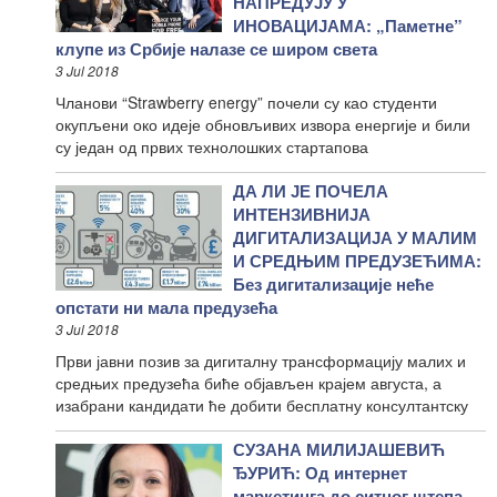
НАПРЕДУЈУ У
ИНОВАЦИЈАМА: „Паметне”
клупе из Србије налазе се широм света
3 Jul 2018
Чланови “Strawberry energy” почели су као студенти
окупљени око идеје обновљивих извора енергије и били
су један од првих технолошких стартапова
ДА ЛИ ЈЕ ПОЧЕЛА
ИНТЕНЗИВНИЈА
ДИГИТАЛИЗАЦИЈА У МАЛИМ
И СРЕДЊИМ ПРЕДУЗЕЋИМА:
Без дигитализације неће
опстати ни мала предузећа
3 Jul 2018
Први јавни позив за дигиталну трансформацију малих и
средњих предузећа биће објављен крајем августа, а
изабрани кандидати ће добити бесплатну консултантску
СУЗАНА МИЛИЈАШЕВИЋ
ЂУРИЋ: Од интернет
маркетинга до ситног штепа