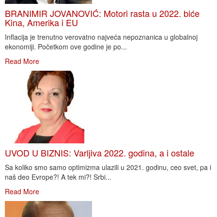
BRANIMIR JOVANOVIĆ: Motori rasta u 2022. biće
Kina, Amerika i EU
Inflacija je trenutno verovatno najveća nepoznanica u globalnoj
ekonomiji. Početkom ove godine je po...
Read More
UVOD U BIZNIS: Varljiva 2022. godina, a i ostale
Sa koliko smo samo optimizma ulazili u 2021. godinu, ceo svet, pa i
naš deo Evrope?! A tek mi?! Srbi...
Read More