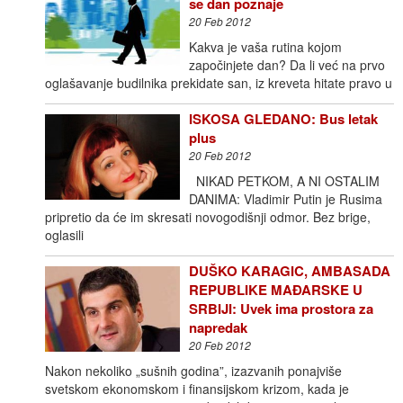
se dan poznaje
20 Feb 2012
Kakva je vaša rutina kojom
započinjete dan? Da li već na prvo
oglašavanje budilnika prekidate san, iz kreveta hitate pravo u
ISKOSA GLEDANO: Bus letak
plus
20 Feb 2012
NIKAD PETKOM, A NI OSTALIM
DANIMA: Vladimir Putin je Rusima
pripretio da će im skresati novogodišnji odmor. Bez brige,
oglasili
DUŠKO KARAGIC, AMBASADA
REPUBLIKE MAĐARSKE U
SRBIJI: Uvek ima prostora za
napredak
20 Feb 2012
Nakon nekoliko „sušnih godina”, izazvanih ponajviše
svetskom ekonomskom i finansijskom krizom, kada je