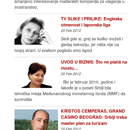
smanjeno interesovanje mađarskih kompanija za ulaganja u
inostranstvo,
TV SLIKE I PRILIKE: Engleska
otmenost i laponska liga
20 Feb 2012
Sedi gde si, grej se koliko možeš i
gledaj televiziju, jer ništa nije na
tvojoj strani. U svakom pogledu smo ispod
UVOD U BIZNIS: Što ne platiš na
mostu…
20 Feb 2012
Bio je februar 2010. godine i
takođe je u poseti Srbiji bila
tehnička misija Međunarodnog monetarnog fonda (MMF) da
kontroliše
KRISTOS CEMPERAS, GRAND
CASINO BEOGRAD: Srbiji treba
master plan za turizam
20 Feb 2012