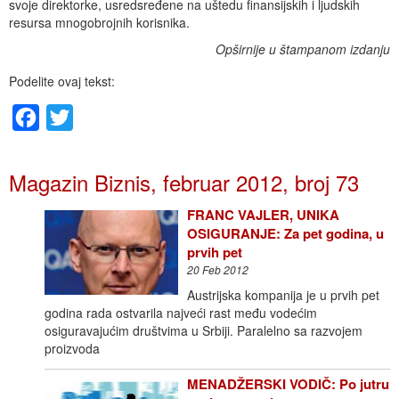
svoje direktorke, usredsređene na uštedu finansijskih i ljudskih
resursa mnogobrojnih korisnika.
Opširnije u štampanom izdanju
Podelite ovaj tekst:
Facebook
Twitter
Magazin Biznis, februar 2012, broj 73
FRANC VAJLER, UNIKA
OSIGURANJE: Za pet godina, u
prvih pet
20 Feb 2012
Austrijska kompanija je u prvih pet
godina rada ostvarila najveći rast među vodećim
osiguravajućim društvima u Srbiji. Paralelno sa razvojem
proizvoda
MENADŽERSKI VODIČ: Po jutru