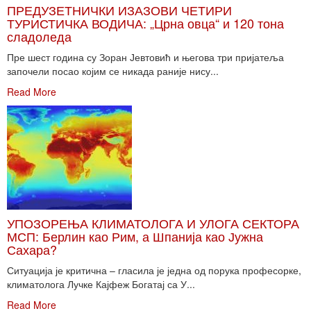
ПРЕДУЗЕТНИЧКИ ИЗАЗОВИ ЧЕТИРИ
ТУРИСТИЧКА ВОДИЧА: „Црна овца“ и 120 тона
сладоледа
Пре шест година су Зоран Јевтовић и његова три пријатеља
започели посао којим се никада раније нису...
Read More
УПОЗОРЕЊА КЛИМАТОЛОГА И УЛОГА СЕКТОРА
МСП: Берлин као Рим, а Шпанија као Јужна
Сахара?
Ситуација је критична – гласила је једна од порука професорке,
климатолога Лучке Кајфеж Богатај са У...
Read More