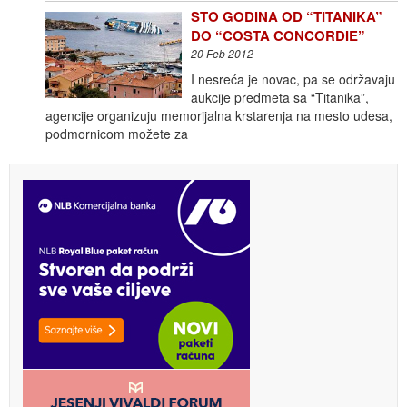
STO GODINA OD “TITANIKA”
DO “COSTA CONCORDIE”
20 Feb 2012
I nesreća je novac, pa se održavaju
aukcije predmeta sa “Titanika”,
agencije organizuju memorijalna krstarenja na mesto udesa,
podmornicom možete za