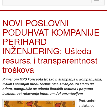
naviga
NOVI POSLOVNI
PODUHVAT KOMPANIJE
PERIHARD
INŽENJERING: Ušteda
resursa i transparentnost
troškova
Primenom MPS koncepta troškovi štampanja u kompanijama,
malim i srednjim preduzećima biće smanjeni za 10 do 30
odsto, omogućiće se ušteda ljudskih resursa i potpuna
bezbednost rukovanja internom dokumentacijom
Proizvodnjom
stalaka od