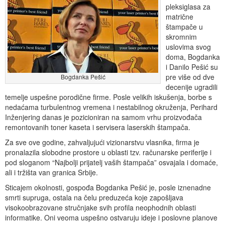
pleksiglasa za
matrične
štampače u
skromnim
uslovima svog
doma, Bogdanka
i Danilo Pešić su
pre više od dve
Bogdanka Pešić
decenije ugradili
temelje uspešne porodične firme. Posle velikih iskušenja, borbe s
nedaćama turbulentnog vremena i nestabilnog okruženja, Perihard
Inženjering danas je pozicioniran na samom vrhu proizvođača
remontovanih toner kaseta i servisera laserskih štampača.
Za sve ove godine, zahvaljujući vizionarstvu vlasnika, firma je
pronalazila slobodne prostore u oblasti tzv. računarske periferije i
pod sloganom “Najbolji prijatelj vaših štampača” osvajala i domaće,
ali i tržišta van granica Srbije.
Sticajem okolnosti, gospođa Bogdanka Pešić je, posle iznenadne
smrti supruga, ostala na čelu preduzeća koje zapošljava
visokoobrazovane stručnjake svih profila neophodnih oblasti
informatike. Oni veoma uspešno ostvaruju ideje i poslovne planove