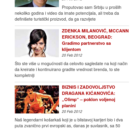
Proputovao sam Srbiju u prošlih
nekoliko godina i video da imate potencijala, ali treba da
definišete turistički proizvod, da ga razvijete
ZDENKA MILANOVIĆ, MCCANN
ERICKSON, BEOGRAD:
Gradimo partnerstvo sa
klijentom
20 Feb 2012
Što ste više u mogućnosti da celovito sagledate na koji način
da kreirate i kontinuirano gradite vrednost brenda, to ste
kompletniji
BIZNIS I ZADOVOLJSTVO
DRAGANA KIĆANOVIĆA:
„Olimp“ – poklon voljenoj
planini
20 Feb 2012
Naš legendarni košarkaš koji je u blistavoj karijeri bio i dva
puta zvanično prvi evropski as, danas je suvlasnik, sa 50