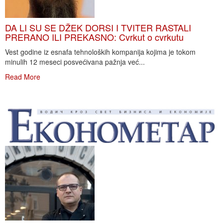
DA LI SU SE DŽEK DORSI I TVITER RASTALI
PRERANO ILI PREKASNO: Cvrkut o cvrkutu
Vest godine iz esnafa tehnoloških kompanija kojima je tokom
minulih 12 meseci posvećivana pažnja već...
Read More