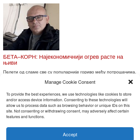
БЕТА–КОРН: Најекономичнији огрев расте на
њиви
Пелети од сламе све су популарније гориво међу потрошачима.
Главне препреке већoj производњи овог ог...
Manage Cookie Consent
Read More
To provide the best experiences, we use technologies like cookies to store
and/or access device information. Consenting to these technologies will
allow us to process data such as browsing behavior or unique IDs on this
site. Not consenting or withdrawing consent, may adversely affect certain
Toggle
features and functions.
naviga
Nira Press d.o.o.
Accept
Sadržaj ovog sajta je zakonom zaštićena intelektualna svojina