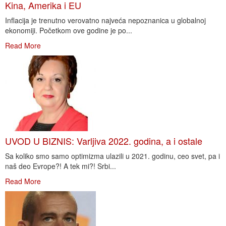
Kina, Amerika i EU
Inflacija je trenutno verovatno najveća nepoznanica u globalnoj
ekonomiji. Početkom ove godine je po...
Read More
UVOD U BIZNIS: Varljiva 2022. godina, a i ostale
Sa koliko smo samo optimizma ulazili u 2021. godinu, ceo svet, pa i
naš deo Evrope?! A tek mi?! Srbi...
Read More