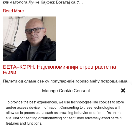
климатолога Лучке Кајфеж Богатај са У...
Read More
БЕТА–КОРН: Најекономичнији огрев расте на
њиви
Пелети од сламе све су популарније гориво међу потрошачима.
Главне препреке већoj производњи овог ог...
Manage Cookie Consent
Read More
To provide the best experiences, we use technologies like cookies to store
and/or access device information. Consenting to these technologies will
allow us to process data such as browsing behavior or unique IDs on this
site. Not consenting or withdrawing consent, may adversely affect certain
Toggle
features and functions.
naviga