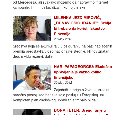
od Mercedesa, ali svakako možemo da napravimo internet
kampanje, film, muziku, dizajn, kompjuterske
MILENKA JEZDIMIROVIĆ,
„DUNAV OSIGURANJE”: Srbija
bi trebalo da koristi iskustvo
Slovenije
20 May 2012
Sredstva koja se akumuliraju u osiguranju na bazi naplaćenih
premija predstavljaju deo nacionalne štednje. Njihov znatan
deo, u vidu rezervi, dalje
HARI PAPAGEORGIU: Ekološko
upravljanje je važno koliko i
finansijsko
20 May 2012
Zajednička briga o životnoj sredini
naročito postoji kod banaka koje posluju u Evropskoj uniji.
Kompletan plan ekološkog upravljanja trebalo bi da
DONA FETER: Brendiranje u