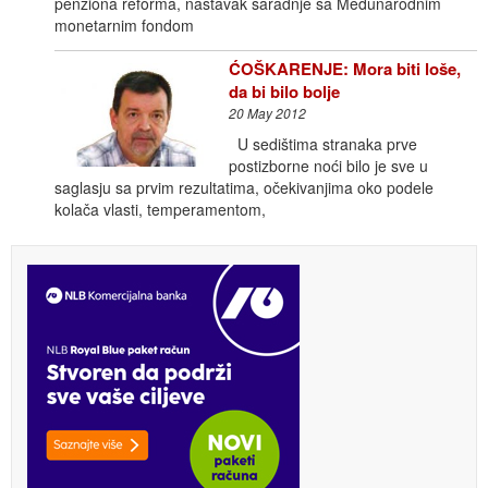
penziona reforma, nastavak saradnje sa Međunarodnim
monetarnim fondom
ĆOŠKARENJE: Mora biti loše,
da bi bilo bolje
20 May 2012
U sedištima stranaka prve
postizborne noći bilo je sve u
saglasju sa prvim rezultatima, očekivanjima oko podele
kolača vlasti, temperamentom,