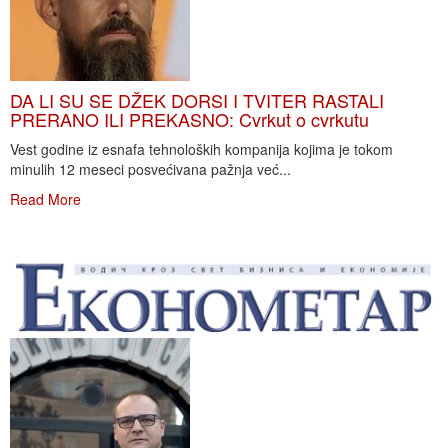
DA LI SU SE DŽEK DORSI I TVITER RASTALI
PRERANO ILI PREKASNO: Cvrkut o cvrkutu
Vest godine iz esnafa tehnoloških kompanija kojima je tokom
minulih 12 meseci posvećivana pažnja već...
Read More