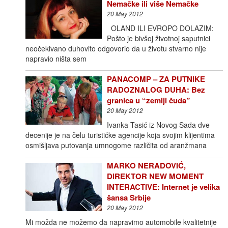
Nemačke ili više Nemačke
20 May 2012
OLAND ILI EVROPO DOLAZIM:
Pošto je bivšoj životnoj saputnici
neočekivano duhovito odgovorio da u životu stvarno nije
napravio ništa sem
PANACOMP – ZA PUTNIKE
RADOZNALOG DUHA: Bez
granica u “zemlji čuda”
20 May 2012
Ivanka Tasić iz Novog Sada dve
decenije je na čelu turističke agencije koja svojim klijentima
osmišljava putovanja umnogome različita od aranžmana
MARKO NERADOVIĆ,
DIREKTOR NEW MOMENT
INTERACTIVE: Internet je velika
šansa Srbije
20 May 2012
Mi možda ne možemo da napravimo automobile kvalitetnije