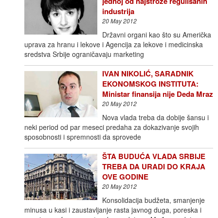
jednoj od najstrože regulisanih
industrija
20 May 2012
Državni organi kao što su Američka
uprava za hranu i lekove i Agencija za lekove i medicinska
sredstva Srbije ograničavaju marketing
IVAN NIKOLIĆ, SARADNIK
EKONOMSKOG INSTITUTA:
Ministar finansija nije Deda Mraz
20 May 2012
Nova vlada treba da dobije šansu i
neki period od par meseci predaha za dokazivanje svojih
sposobnosti i spremnosti da sprovede
ŠTA BUDUĆA VLADA SRBIJE
TREBA DA URADI DO KRAJA
OVE GODINE
20 May 2012
Konsolidacija budžeta, smanjenje
minusa u kasi i zaustavljanje rasta javnog duga, poreska i