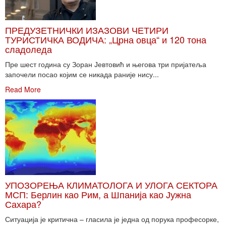
ПРЕДУЗЕТНИЧКИ ИЗАЗОВИ ЧЕТИРИ
ТУРИСТИЧКА ВОДИЧА: „Црна овца“ и 120 тона
сладоледа
Пре шест година су Зоран Јевтовић и његова три пријатеља
започели посао којим се никада раније нису...
Read More
УПОЗОРЕЊА КЛИМАТОЛОГА И УЛОГА СЕКТОРА
МСП: Берлин као Рим, а Шпанија као Јужна
Сахара?
Ситуација је критична – гласила је једна од порука професорке,