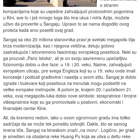
o stranim
kompanijama koje su uspešne zahvaljujući proizvodnim pogonima
u Kini, sve to i još mnogo toga što ima ukus i miris Azije, možete
uživo da proverite u Šangaju. Upravo to se nama dogodilo ovog
proleća kada smo posetili ovaj grad.
Šangaj sa oko 20 miliona stanovnika pravi je svetski megapolis čija
brza modernizacija, kao i njegova veličina, deluju gotovo
zastrašujuće i istovremeno fasciniraju evropskog posetioca. Neki su
ga prozvali „Pariz Istoka“, ali je on svoju savremenu upečatljivu
fizionomiju dobio u dve faze: u 19. i 20. veku. Naime, zahvaljujući
evropskom uticaju, pre svega Engleza koji su u 19. veku ovde imali
koncesije i podizali građevine i naselja u svom stilu, Šangaj je dobio
zgrade i bulevare koji posetioca na trenutak mogu podsetiti na
velike evropske metropole. A potom je, krajem 20. i početkom 21.
veka, ovaj megapolis-luka dobio nove simbole: stospratnice i brojne
višespratnice koje su ga promovisale u poslovni, ekonomski i
finansijski centar Kine.
Ali, da krenemo redom, iako u ovom ogromnom gradu ima toliko
sadržaja da se može tek ponešto izdvojiti. Dakle, što se samog
imena tiče, Šangaj na kineskom znači „na moru“. Logično, jer grad
je smešten na obalama reke Huang Pu koja se uliva u deltu reke