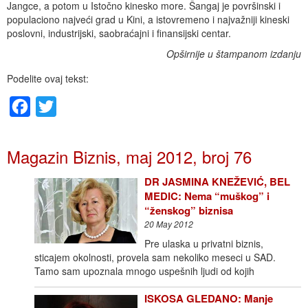
Jangce, a potom u Istočno kinesko more. Šangaj je površinski i
populaciono najveći grad u Kini, a istovremeno i najvažniji kineski
poslovni, industrijski, saobraćajni i finansijski centar.
Opširnije u štampanom izdanju
Podelite ovaj tekst:
Facebook
Twitter
Magazin Biznis, maj 2012, broj 76
DR JASMINA KNEŽEVIĆ, BEL
MEDIC: Nema “muškog” i
“ženskog” biznisa
20 May 2012
Pre ulaska u privatni biznis,
sticajem okolnosti, provela sam nekoliko meseci u SAD.
Tamo sam upoznala mnogo uspešnih ljudi od kojih
ISKOSA GLEDANO: Manje