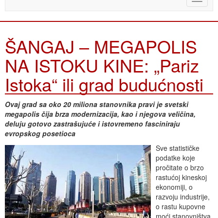
naviga
ŠANGAJ – MEGAPOLIS
NA ISTOKU KINE: „Pariz
Istoka“ ili grad budućnosti
Ovaj grad sa oko 20 miliona stanovnika pravi je svetski
megapolis čija brza modernizacija, kao i njegova veličina,
deluju gotovo zastrašujuće i istovremeno fasciniraju
evropskog posetioca
Sve statističke
podatke koje
pročitate o brzo
rastućoj kineskoj
ekonomiji, o
razvoju industrije,
o rastu kupovne
moći stanovništva,