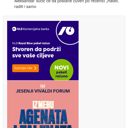
Aleksandar Vučić će da postane čuven po rečenici „Raditi,
raditi i samo