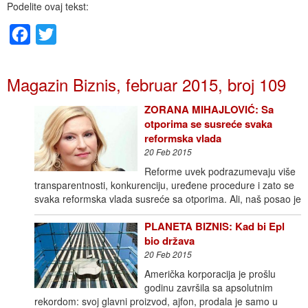
Podelite ovaj tekst:
Facebook
Twitter
Magazin Biznis, februar 2015, broj 109
ZORANA MIHAJLOVIĆ: Sa
otporima se susreće svaka
reformska vlada
20 Feb 2015
Reforme uvek podrazumevaju više
transparentnosti, konkurenciju, uređene procedure i zato se
svaka reformska vlada susreće sa otporima. Ali, naš posao je
PLANETA BIZNIS: Kad bi Epl
bio država
20 Feb 2015
Američka korporacija je prošlu
godinu završila sa apsolutnim
rekordom: svoj glavni proizvod, ajfon, prodala je samo u