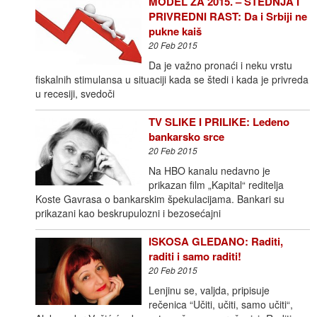
MODEL ZA 2015. – ŠTEDNJA I
PRIVREDNI RAST: Da i Srbiji ne
pukne kaiš
20 Feb 2015
Da je važno pronaći i neku vrstu
fiskalnih stimulansa u situaciji kada se štedi i kada je privreda
u recesiji, svedoči
TV SLIKE I PRILIKE: Ledeno
bankarsko srce
20 Feb 2015
Na HBO kanalu nedavno je
prikazan film „Kapital“ reditelja
Koste Gavrasa o bankarskim špekulacijama. Bankari su
prikazani kao beskrupulozni i bezosećajni
ISKOSA GLEDANO: Raditi,
raditi i samo raditi!
20 Feb 2015
Lenjinu se, valjda, pripisuje
rečenica “Učiti, učiti, samo učiti“,