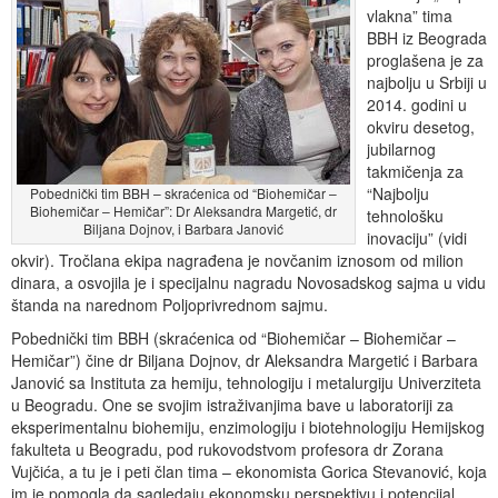
vlakna” tima
BBH iz Beograda
proglašena je za
najbolju u Srbiji u
2014. godini u
okviru desetog,
jubilarnog
takmičenja za
“Najbolju
Pobednički tim BBH – skraćenica od “Biohemičar –
Biohemičar – Hemičar”: Dr Aleksandra Margetić, dr
tehnološku
Biljana Dojnov, i Barbara Janović
inovaciju” (vidi
okvir). Tročlana ekipa nagrađena je novčanim iznosom od milion
dinara, a osvojila je i specijalnu nagradu Novosadskog sajma u vidu
štanda na narednom Poljoprivrednom sajmu.
Pobednički tim BBH (skraćenica od “Biohemičar – Biohemičar –
Hemičar”) čine dr Biljana Dojnov, dr Aleksandra Margetić i Barbara
Janović sa Instituta za hemiju, tehnologiju i metalurgiju Univerziteta
u Beogradu. One se svojim istraživanjima bave u laboratoriji za
eksperimentalnu biohemiju, enzimologiju i biotehnologiju Hemijskog
fakulteta u Beogradu, pod rukovodstvom profesora dr Zorana
Vujčića, a tu je i peti član tima – ekonomista Gorica Stevanović, koja
im je pomogla da sagledaju ekonomsku perspektivu i potencijal