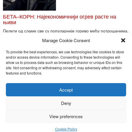
БЕТА–КОРН: Најекономичнији огрев расте на
њиви
Пелети од сламе све су популарније гориво међу потрошачима.
Главне препреке већoj производњи овог ог...
Manage Cookie Consent
Read More
To provide the best experiences, we use technologies like cookies to store
and/or access device information. Consenting to these technologies will
allow us to process data such as browsing behavior or unique IDs on this
site. Not consenting or withdrawing consent, may adversely affect certain
Toggle
features and functions.
naviga
Nira Press d.o.o.
Accept
Sadržaj ovog sajta je zakonom zaštićena intelektualna svojina
preduzeća NiraPress d.o.o. Svako neovlašćeno korišćenje,
Deny
kopiranje, objavljivanje celine ili delova bilo kog proizvoda NiraPress
d.o.o. je kažnjivo po zakonu.
View preferences
Cookie Policy