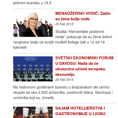
jednom kvartalu u 74,5
MENADŽERSKI VODIČ: Zašto
su žene bolje vođe
20 Feb 2015
Studija “Harvardske poslovne
revije” pokazuje da su žene šefovi
rangirane bolje od svojih muških kolega čak u 12 od 16
liderskih
SVETSKI EKONOMSKI FORUM
U DAVOSU: Nada da će
obveznice oživeti evropsku
ekonomiju
20 Feb 2015
Na redovnom godišnjem susretu u švajcarskom ski centru
okupilo se oko 2.500 državnika, poslovnih lidera, filantropa i
umetnika koji su, između
SAJAM HOTELIJERSTVA I
GASTRONOMIJE U LIONU: