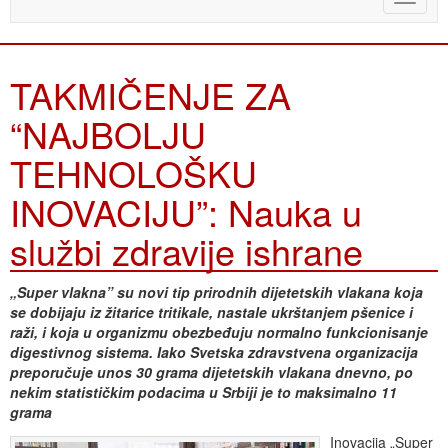
naviga
TAKMIČENJE ZA
“NAJBOLJU
TEHNOLOŠKU
INOVACIJU”: Nauka u
službi zdravije ishrane
„Super vlakna” su novi tip prirodnih dijetetskih vlakana koja
se dobijaju iz žitarice tritikale, nastale ukrštanjem pšenice i
raži, i koja u organizmu obezbeđuju normalno funkcionisanje
digestivnog sistema. Iako Svetska zdravstvena organizacija
preporučuje unos 30 grama dijetetskih vlakana dnevno, po
nekim statističkim podacima u Srbiji je to maksimalno 11
grama
Inovacija „Super