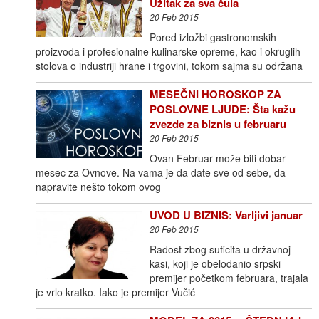
Užitak za sva čula
20 Feb 2015
Pored izložbi gastronomskih
proizvoda i profesionalne kulinarske opreme, kao i okruglih
stolova o industriji hrane i trgovini, tokom sajma su održana
MESEČNI HOROSKOP ZA
POSLOVNE LJUDE: Šta kažu
zvezde za biznis u februaru
20 Feb 2015
Ovan Februar može biti dobar
mesec za Ovnove. Na vama je da date sve od sebe, da
napravite nešto tokom ovog
UVOD U BIZNIS: Varljivi januar
20 Feb 2015
Radost zbog suficita u državnoj
kasi, koji je obelodanio srpski
premijer početkom februara, trajala
je vrlo kratko. Iako je premijer Vučić