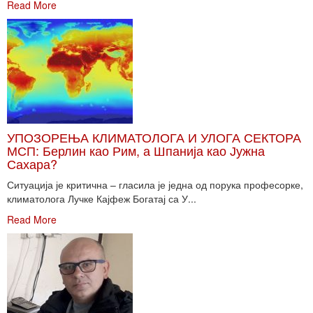
Read More
УПОЗОРЕЊА КЛИМАТОЛОГА И УЛОГА СЕКТОРА
МСП: Берлин као Рим, а Шпанија као Јужна
Сахара?
Ситуација је критична – гласила је једна од порука професорке,
климатолога Лучке Кајфеж Богатај са У...
Read More