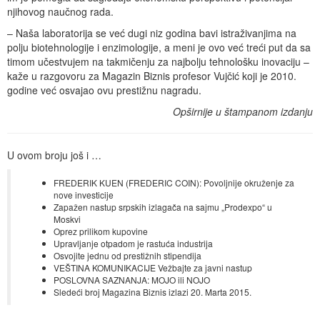
njihovog naučnog rada.
– Naša laboratorija se već dugi niz godina bavi istraživanjima na
polju biotehnologije i enzimologije, a meni je ovo već treći put da sa
timom učestvujem na takmičenju za najbolju tehnološku inovaciju –
kaže u razgovoru za Magazin Biznis profesor Vujčić koji je 2010.
godine već osvajao ovu prestižnu nagradu.
Opširnije u štampanom izdanju
U ovom broju još i …
FREDERIK KUEN (FREDERIC COIN): Povoljnije okruženje za
nove investicije
Zapažen nastup srpskih izlagača na sajmu „Prodexpo“ u
Moskvi
Oprez prilikom kupovine
Upravljanje otpadom je rastuća industrija
Osvojite jednu od prestižnih stipendija
VEŠTINA KOMUNIKACIJE Vežbajte za javni nastup
POSLOVNA SAZNANJA: MOJO ili NOJO
Sledeći broj Magazina Biznis izlazi 20. Marta 2015.