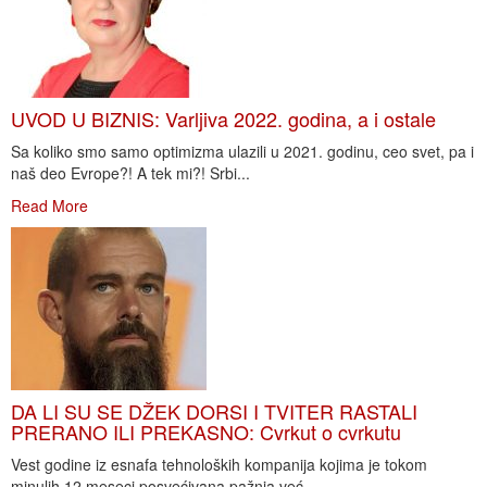
UVOD U BIZNIS: Varljiva 2022. godina, a i ostale
Sa koliko smo samo optimizma ulazili u 2021. godinu, ceo svet, pa i
naš deo Evrope?! A tek mi?! Srbi...
Read More
DA LI SU SE DŽEK DORSI I TVITER RASTALI
PRERANO ILI PREKASNO: Cvrkut o cvrkutu
Vest godine iz esnafa tehnoloških kompanija kojima je tokom
minulih 12 meseci posvećivana pažnja već...