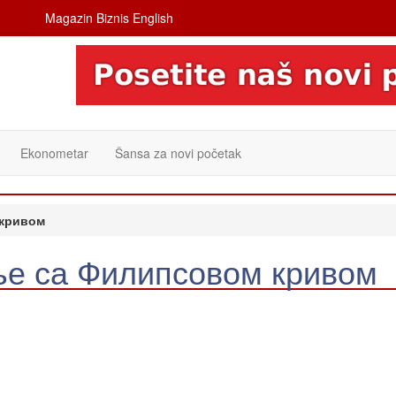
Magazin Biznis English
Ekonometar
Šansa za novi početak
кривом
 са Филипсовом кривом