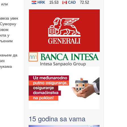
 или
авеза увек
 Суморну
ховом
ила у
ављеним
знањем да
ких
рукама
15 godina sa vama