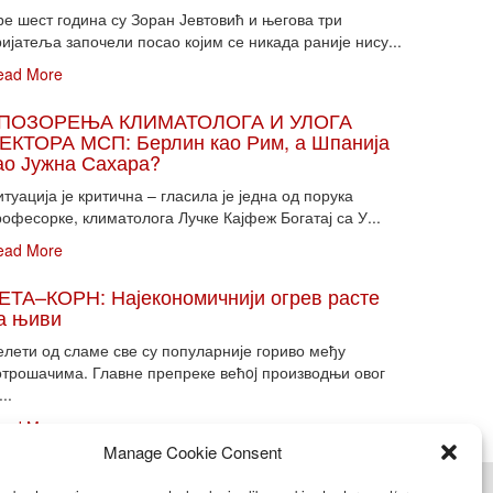
ре шест година су Зоран Јевтовић и његова три
ијатеља започели посао којим се никада раније нису...
ead More
ПОЗОРЕЊА КЛИМАТОЛОГА И УЛОГА
ЕКТОРА МСП: Берлин као Рим, а Шпанија
ао Јужна Сахара?
туација је критична – гласила је једна од порука
офесорке, климатолога Лучке Кајфеж Богатај са У...
ead More
ЕТА–КОРН: Најекономичнији огрев расте
а њиви
елети од сламе све су популарније гориво међу
отрошачима. Главне препреке већoj производњи овог
...
ead More
Manage Cookie Consent