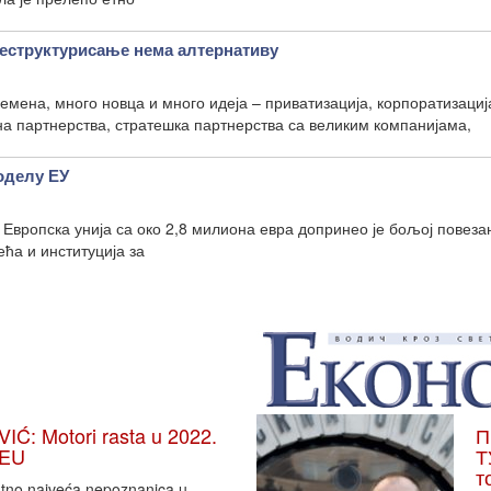
структурисање нема алтернативу
мена, много новца и много идеја – приватизација, корпоратизациј
на партнерства, стратешка партнерства са великим компанијама,
оделу ЕУ
 Европска унија са око 2,8 милиона евра допринео је бољој повеза
ћа и институција за
: Motori rasta u 2022.
П
 EU
Т
т
vatno najveća nepoznanica u