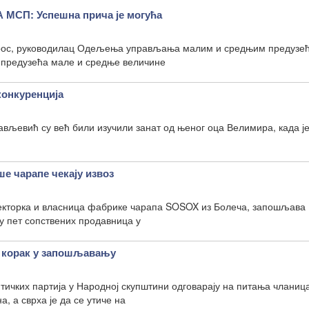
СП: Успешна прича је могућа
с, руководилац Одељења управљања малим и средњим предузе
е предузећа мале и средње величине
конкуренција
вљевић су већ били изучили занат од њеног оца Велимира, када ј
 чарапе чекају извоз
кторка и власница фабрике чарапа SOSOX из Болеча, запошљава
у пет сопствених продавница у
 корак у запошљавању
ичких партија у Народној скупштини одговарају на питања чланиц
, а сврха је да се утиче на