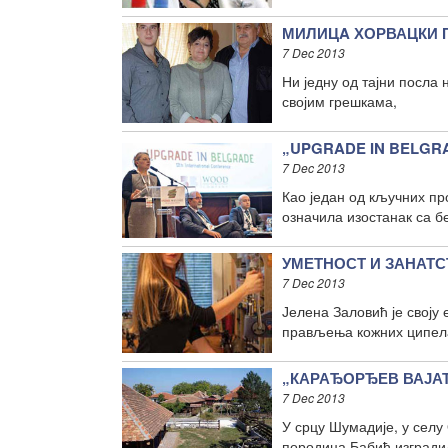
МИЛИЦA ХОРВАЦКИ ПА
7 Dec 2013
Ни једну од тајни посла 
својим грешкама,
„UPGRADE IN BELGRAD
7 Dec 2013
Као један од кључних пр
означила изостанак са б
УМЕТНОСТ И ЗАНАТСТВ
7 Dec 2013
Јелена Заловић је своју
прављења кожних ципела 
„КАРАЂОРЂЕВ ВАЈАТ“:
7 Dec 2013
У срцу Шумадије, у селу
породица Бабић изгради