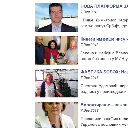
НОВА ПЛАТФОРМА ЗА М
7 Dec 2013
Пише: Димитриос Нефро
земље попут Србије, гд
Кинези им више нису 
7 Dec 2013
Јелена и Небојша Влаиса
остао без посла у МИН-у
ФАБРИКА SOSOX: Наше
7 Dec 2013
Снежана Адамовић, дире
радника у производњи и 
Волонтирање – важан
7 Dec 2013
Посланици водећих полит
Удружења пословних жена