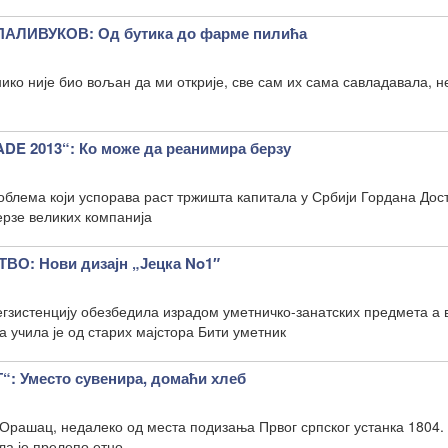
ЛИВУКОВ: Од бутика до фарме пилића
нико није био вољан да ми открије, све сам их сама савладавала, н
E 2013“: Ко може да реанимира берзу
облема који успорава раст тржишта капитала у Србији Гордана Дост
ерзе великих компанија
О: Нови дизајн „Јецка No1″
 егзистенцију обезбедила израдом уметничко-занатских предмета а
учила је од старих мајстора Бити уметник
 Уместо сувенира, домаћи хлеб
 Орашац, недалеко од места подизања Првог српског устанка 1804. 
ла је прелепо етно