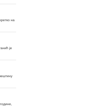
еретко на
анић је
 вештину
године,