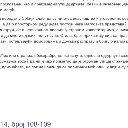
пословање, као и прекомерни утицај државе, без чије интервенције
е могућ.
ни поредак у Србији слаб, да су питања власништва и уговорених об
 а да о просторном реду једва постоји нека магловита представа?
 инструкције о неопходном дивљењу страним инвеститорима, о њи
е да многи од њих, попут Ју Ес Стила, брзо прихватају дивља прав
длази, остављајући домороцима и држави расправу и бригу о напр
маћих или страних, обесхрабрено, истиснуто, односно одгурнуто са
државног врха? Да ли је ико приметио да је огроман утицај странач
 признаћете, најлакши начин да се политички моћници, у чијим су 
.
14, број 108-109