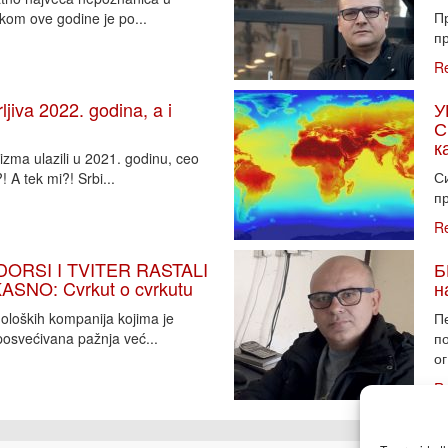
П
tkom ove godine je po...
пр
R
iva 2022. godina, a i
У
С
к
zma ulazili u 2021. godinu, ceo
Си
 A tek mi?! Srbi...
пр
R
DORSI I TVITER RASTALI
Б
SNO: Cvrkut o cvrkutu
н
noloških kompanija kojima je
П
osvećivana pažnja već...
п
ог
R