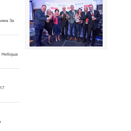
ћима За
е Небојша
 17
а