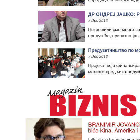
ДР ОНДРЕЈ ЈАШКО: Ре
7 Dec 2013
Потрошили смо много вре
предузећа, приватно-јав
Предузетништво по м
7 Dec 2013
Пројекат који финансира
малих и средњих предузе
BRANIMIR JOVANOVIĆ
biće Kina, Amerika i
Inflacija je trenutno vero