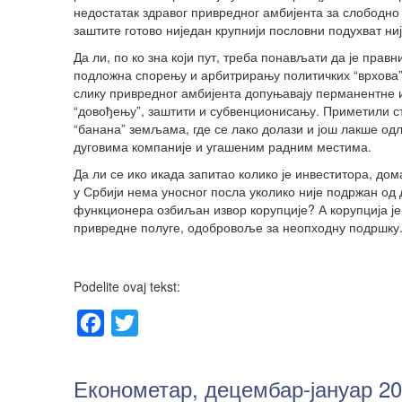
недостатак здравог привредног амбијента за слободно 
заштите готово ниједан крупнији пословни подухват ниј
Да ли, по ко зна који пут, треба понављати да је прав
подложна спорењу и арбитрирању политичких “врхова”,
слику привредног амбијента допуњавају перманентне
“довођењу”, заштити и субвенционисању. Приметили ст
“банана” земљама, где се лако долази и још лакше о
дуговима компаније и угашеним радним местима.
Да ли се ико икада запитао колико је инвеститора, до
у Србији нема уносног посла уколико није подржан од 
функционера озбиљан извор корупције? А корупција је,
привредне полуге, одобровоље за неопходну подршку
Podelite ovaj tekst:
Facebook
Twitter
Економетар, децембар-јануар 20