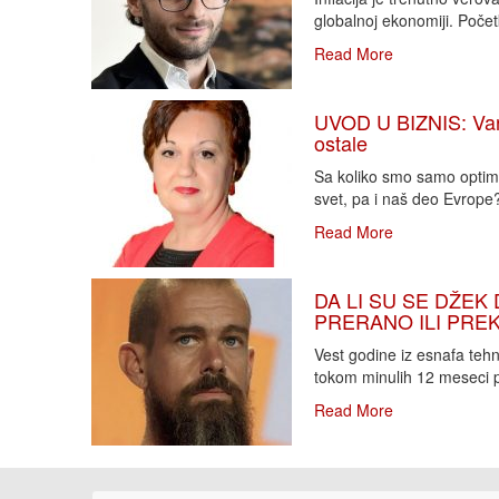
globalnoj ekonomiji. Poče
Read More
UVOD U BIZNIS: Varlj
ostale
Sa koliko smo samo optimi
svet, pa i naš deo Evrope?!
Read More
DA LI SU SE DŽEK 
PRERANO ILI PREKA
Vest godine iz esnafa teh
tokom minulih 12 meseci p
Read More