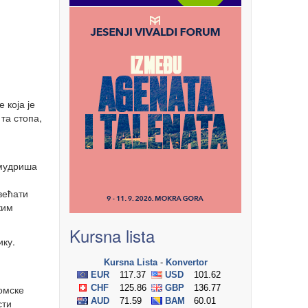
 која је
та стопа,
 мудриша
већати
ким
Kursna lista
ику.
омске
сти