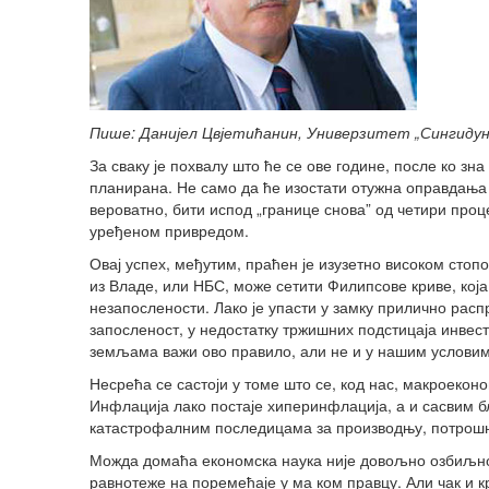
Пише: Данијел Цвјетићанин, Универзитет „Сингиду
За сваку је похвалу што ће се ове године, после ко зн
планирана. Не само да ће изостати отужна оправдања 
вероватно, бити испод „границе снова” од четири про
уређеном привредом.
Овај успех, међутим, праћен је изузетно високом стоп
из Владе, или НБС, може сетити Филипсове криве, која
незапослености. Лако је упасти у замку прилично р
запосленост, у недостатку тржишних подстицаја инвес
земљама важи ово правило, али не и у нашим условим
Несрећа се састоји у томе што се, код нас, макроекон
Инфлација лако постаје хиперинфлација, а и сасвим бл
катастрофалним последицама за производњу, потрошњ
Можда домаћа економска наука није довољно озбиљн
равнотеже на поремећаје у ма ком правцу. Али чак и 