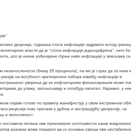
нум“
а колико деценија, годишња стопа инфлације задржати испод границе
монетарних власти да је “стопа инфлације једноцифрена”, него ће 
цента, што је иначе уобичајени гoрњи ниво инфлације у земљама са
ом незапослености (близу 25 процената), па ме је страх да се неки
 указује на могућност краткорочног избора између инфлације и
аспрострањеног уверења да се инфлаторним финансирањем може по
титорима да улажу, запошљавају и оплођују капитал. Наравно, у не
а.
омске појаве готово по правилу манифестују у свом екстремном обл
ага рецесија очас прелази у дубоку и застрашујућу депресију, са
у и запосленост.
о поставила питање ове прекомерне осетљивости наше макроекон
кратка анализа може показати да су основни узроци ове нестабилно