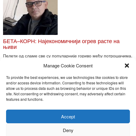
БЕТА–КОРН: Најекономичнији огрев расте на
њиви
Пелети од сламе све су популарније гориво међу потрошачима.
Главне препреке већoj производњи овог ог...
Manage Cookie Consent
Read More
To provide the best experiences, we use technologies like cookies to store
and/or access device information. Consenting to these technologies will
allow us to process data such as browsing behavior or unique IDs on this
site. Not consenting or withdrawing consent, may adversely affect certain
Toggle
features and functions.
naviga
Nira Press d.o.o.
Accept
Sadržaj ovog sajta je zakonom zaštićena intelektualna svojina
preduzeća NiraPress d.o.o. Svako neovlašćeno korišćenje,
Deny
kopiranje, objavljivanje celine ili delova bilo kog proizvoda NiraPress