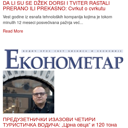
DA LI SU SE DŽEK DORSI I TVITER RASTALI
PRERANO ILI PREKASNO: Cvrkut o cvrkutu
Vest godine iz esnafa tehnoloških kompanija kojima je tokom
minulih 12 meseci posvećivana pažnja već...
Read More
ПРЕДУЗЕТНИЧКИ ИЗАЗОВИ ЧЕТИРИ
ТУРИСТИЧКА ВОДИЧА: „Црна овца“ и 120 тона