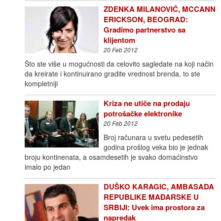
ZDENKA MILANOVIĆ, MCCANN
ERICKSON, BEOGRAD:
Gradimo partnerstvo sa
klijentom
20 Feb 2012
Što ste više u mogućnosti da celovito sagledate na koji način
da kreirate i kontinuirano gradite vrednost brenda, to ste
kompletniji
Kriza ne utiče na prodaju
potrošačke elektronike
20 Feb 2012
Broj računara u svetu pedesetih
godina prošlog veka bio je jednak
broju kontinenata, a osamdesetih je svako domaćinstvo
imalo po jedan
DUŠKO KARAGIC, AMBASADA
REPUBLIKE MAĐARSKE U
SRBIJI: Uvek ima prostora za
napredak