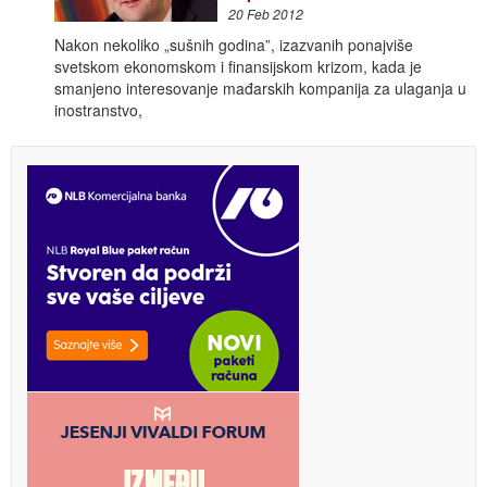
20 Feb 2012
Nakon nekoliko „sušnih godina”, izazvanih ponajviše
svetskom ekonomskom i finansijskom krizom, kada je
smanjeno interesovanje mađarskih kompanija za ulaganja u
inostranstvo,