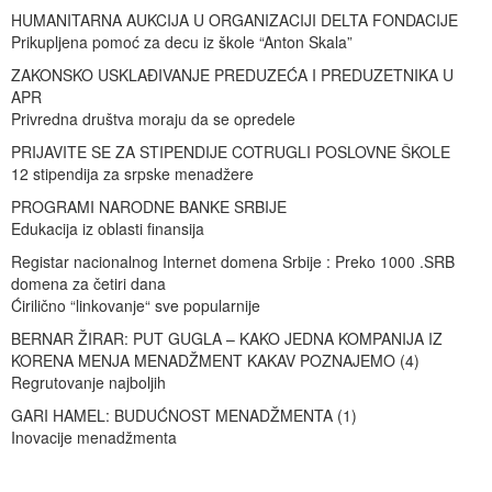
HUMANITARNA AUKCIJA U ORGANIZACIJI DELTA FONDACIJE
Prikupljena pomoć za decu iz škole “Anton Skala”
ZAKONSKO USKLAĐIVANJE PREDUZEĆA I PREDUZETNIKA U
APR
Privredna društva moraju da se opredele
PRIJAVITE SE ZA STIPENDIJE COTRUGLI POSLOVNE ŠKOLE
12 stipendija za srpske menadžere
PROGRAMI NARODNE BANKE SRBIJE
Edukacija iz oblasti finansija
Registar nacionalnog Internet domena Srbije : Preko 1000 .SRB
domena za četiri dana
Ćirilično “linkovanje“ sve popularnije
BERNAR ŽIRAR: PUT GUGLA – KAKO JEDNA KOMPANIJA IZ
KORENA MENJA MENADŽMENT KAKAV POZNAJEMO (4)
Regrutovanje najboljih
GARI HAMEL: BUDUĆNOST MENADŽMENTA (1)
Inovacije menadžmenta