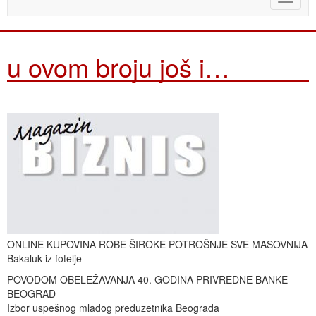
naviga
u ovom broju još i…
ONLINE KUPOVINA ROBE ŠIROKE POTROŠNJE SVE MASOVNIJA
Bakaluk iz fotelje
POVODOM OBELEŽAVANJA 40. GODINA PRIVREDNE BANKE
BEOGRAD
Izbor uspešnog mladog preduzetnika Beograda