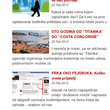
20 Feb 2012
Kakva je vaša rutina kojom
započinjete dan? Da li već na prvo
oglašavanje budilnika prekidate san, iz kreveta hitate pravo u
STO GODINA OD “TITANIKA”
DO “COSTA CONCORDIE”
20 Feb 2012
I nesreća je novac, pa se održavaju
aukcije predmeta sa “Titanika”,
agencije organizuju memorijalna krstarenja na mesto udesa,
podmornicom možete za
FRKA OKO FEJSBUKA: Koliko
vrede prijatelji
20 Feb 2012
Izlazak na berzu najuspešnije
onlajn “društvene mreže” napraviće
od njegovih osnivača multimilijardere, na čemu treba da
zahvale – svakom od nas