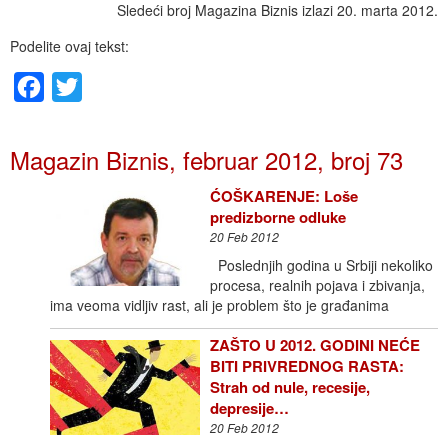
Sledeći broj Magazina Biznis izlazi 20. marta 2012.
Podelite ovaj tekst:
Facebook
Twitter
Magazin Biznis, februar 2012, broj 73
ĆOŠKARENJE: Loše
predizborne odluke
20 Feb 2012
Poslednjih godina u Srbiji nekoliko
procesa, realnih pojava i zbivanja,
ima veoma vidljiv rast, ali je problem što je građanima
ZAŠTO U 2012. GODINI NEĆE
BITI PRIVREDNOG RASTA:
Strah od nule, recesije,
depresije…
20 Feb 2012