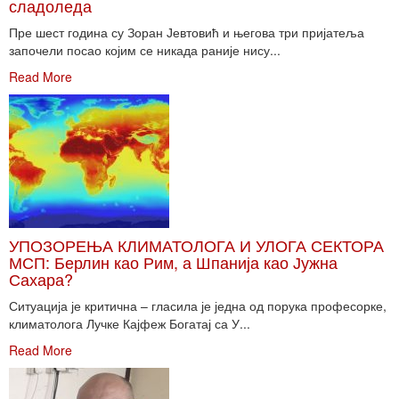
сладоледа
Пре шест година су Зоран Јевтовић и његова три пријатеља
започели посао којим се никада раније нису...
Read More
УПОЗОРЕЊА КЛИМАТОЛОГА И УЛОГА СЕКТОРА
МСП: Берлин као Рим, а Шпанија као Јужна
Сахара?
Ситуација је критична – гласила је једна од порука професорке,
климатолога Лучке Кајфеж Богатај са У...
Read More