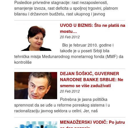
Posledice privredne stagnacije: rast nezaposlenosti,
smanjenje izvoza, rast deficita u spoljnoj trgovini, platnom
bilansu i državnom budžetu, rast ukupnog i javnog
UVOD U BIZNIS: Što ne platiš na
mostu…
20 Feb 2012
Bio je februar 2010. godine i
takođe je u poseti Srbiji bila
tehnička misija Međunarodnog monetarnog fonda (MMF) da
kontroliše
DEJAN ŠOŠKIĆ, GUVERNER
NARODNE BANKE SRBIJE: Ne
smemo se više zaduživati
20 Feb 2012
Potrebna je jasna politička
spremnost da se uđe u reforme poreskog sistema i u
racionalizaciju javnog sektora u celini. Jer, naš
MENADŽERSKI VODIČ: Po jutru
se dan poznaje