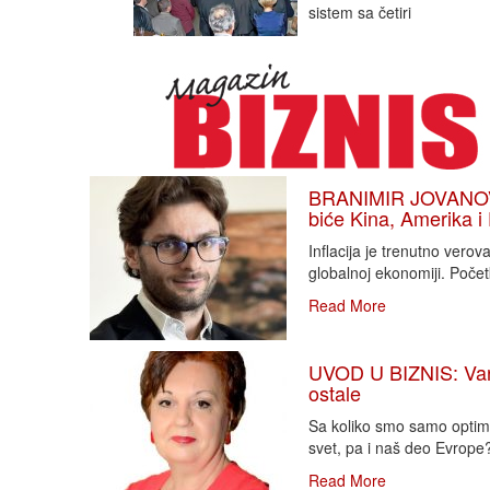
sistem sa četiri
BRANIMIR JOVANOVIĆ
biće Kina, Amerika i
Inflacija je trenutno vero
globalnoj ekonomiji. Poče
Read More
UVOD U BIZNIS: Varlj
ostale
Sa koliko smo samo optimi
svet, pa i naš deo Evrope?!
Read More