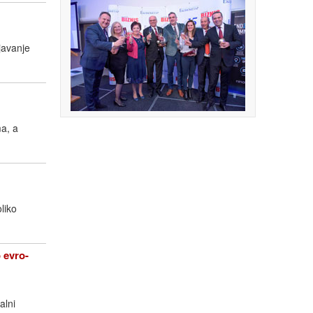
javanje
a, a
liko
evro-
alni