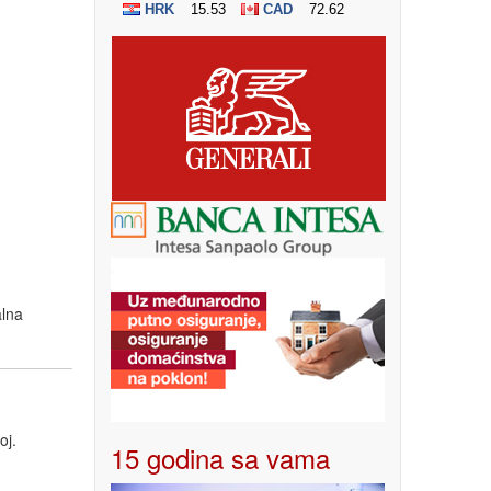
alna
oj.
15 godina sa vama