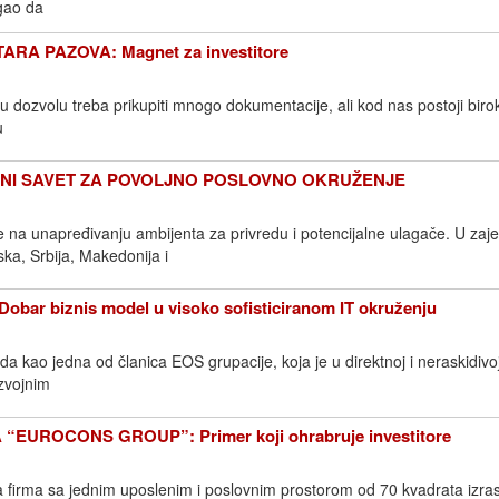
gao da
RA PAZOVA: Magnet za investitore
 dozvolu treba prikupiti mnogo dokumentacije, ali kod nas postoji birok
u
NI SAVET ZA POVOLJNO POSLOVNO OKRUŽENJE
e na unapređivanju ambijenta za privredu i potencijalne ulagače. U zaj
ska, Srbija, Makedonija i
ar biznis model u visoko sofisticiranom IT okruženju
da kao jedna od članica EOS grupacije, koja je u direktnoj i neraskidivo
zvojnim
EUROCONS GROUP”: Primer koji ohrabruje investitore
firma sa jednim uposlenim i poslovnim prostorom od 70 kvadrata izras