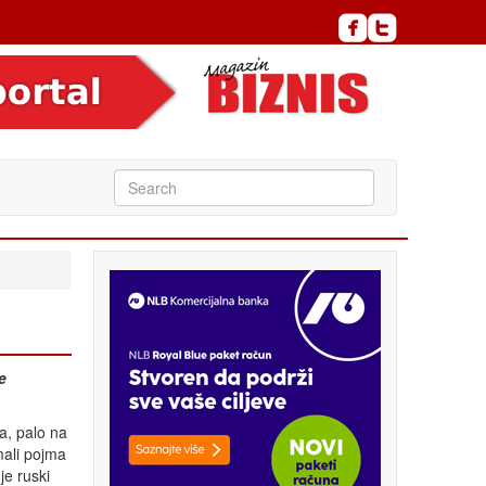
e
a, palo na
mali pojma
je ruski