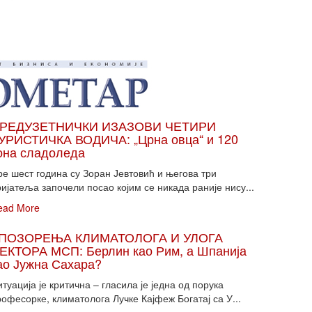
РЕДУЗЕТНИЧКИ ИЗАЗОВИ ЧЕТИРИ
УРИСТИЧКА ВОДИЧА: „Црна овца“ и 120
она сладоледа
ре шест година су Зоран Јевтовић и његова три
ијатеља започели посао којим се никада раније нису...
ead More
ПОЗОРЕЊА КЛИМАТОЛОГА И УЛОГА
ЕКТОРА МСП: Берлин као Рим, а Шпанија
ао Јужна Сахара?
туација је критична – гласила је једна од порука
офесорке, климатолога Лучке Кајфеж Богатај са У...