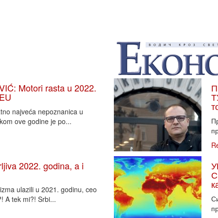
: Motori rasta u 2022.
П
 EU
Т
т
vatno najveća nepoznanica u
П
tkom ove godine je po...
пр
R
iva 2022. godina, a i
У
С
к
zma ulazili u 2021. godinu, ceo
Си
 A tek mi?! Srbi...
пр