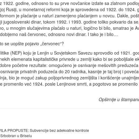
iz 1922. godine, odnosno to su prve novčanice izdate sa zlatnom podl
oj Rusiji, u monetarnoj reformi koja je sprovedena od 1922. do 1924. 
formom je plaćanje u naturi zamenjeno plaćanjem u novcu. Dakle, poš
i jugoslovenski dinar, tokom 1992. i 1993. godine toliko pokvario da se
no, u mnogim slučajevima plaćalo u naturi, logično bi bilo, smatrao je 
 dobijemo naš červonec, odnosno novi dinar. I tako je i bilo…
što se uopšte pojavio „červonec“?
tike (NEP) koju je Lenjin u Sovjetskom Savezu sprovodio od 1921. go
nekih elemenata kapitalističke privrede u zemlji kako bi se poboljšale
o dobre početne rezultate: omogućeno je osnivanje mešovitih preduzeća
 osnivanje privatnih poduzeća do 20 radnika, kasnije je taj broj i poveća
odnja, bio je moguć zakup poljoprivrednog zemljišta i korišćenje unajmlj
e promenilo već 1924. posle Lenjinove smrti, a pogotovo se promenilo
Opširnije u štampan
 PROPUSTE: Subvencije bez adekvatne kontrole
rbobran u Briselu