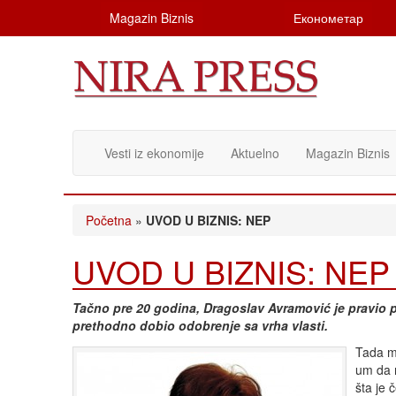
Magazin Biznis
Економетар
Vesti iz ekonomije
Aktuelno
Magazin Biznis
Početna
»
UVOD U BIZNIS: NEP
UVOD U BIZNIS: NEP
Tačno pre 20 godina, Dragoslav Avramović je pravio p
prethodno dobio odobrenje sa vrha vlasti.
Tada mu
um da m
šta je 