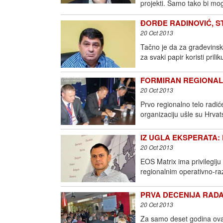
projekti. Samo tako bi mo
ĐORĐE RADINOVIĆ, STA
20 Oct 2013
Tačno je da za građevinsku
za svaki papir koristi prilik
FORMIRAN REGIONAL
20 Oct 2013
Prvo regionalno telo radić
organizaciju ušle su Hrvat
IZ UGLA EKSPERATA: Dob
20 Oct 2013
EOS Matrix ima privilegiju 
regionalnim operativno-ra
PRVA DECENIJA RADA “
20 Oct 2013
Za samo deset godina ova 