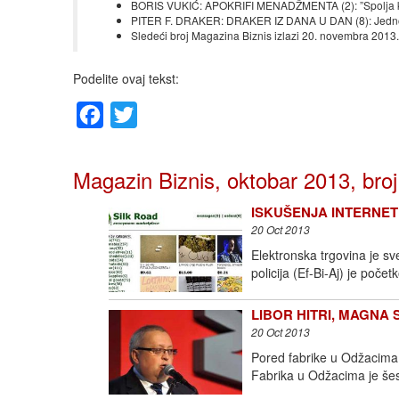
BORIS VUKIĆ: APOKRIFI MENADŽMENTA (2): ”Spolja kal
PITER F. DRAKER: DRAKER IZ DANA U DAN (8): Jednos
Sledeći broj Magazina Biznis izlazi 20. novembra 2013.
Podelite ovaj tekst:
Facebook
Twitter
Magazin Biznis, oktobar 2013, broj
ISKUŠENJA INTERNET E
20 Oct 2013
Elektronska trgovina je sv
policija (Ef-Bi-Aj) je poče
LIBOR HITRI, MAGNA SEA
20 Oct 2013
Pored fabrike u Odžacima,
Fabrika u Odžacima je šes