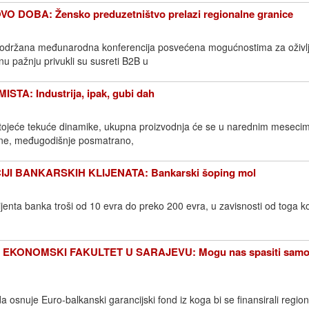
DOBA: Žensko preduzetništvo prelazi regionalne granice
održana međunarodna konferencija posvećena mogućnostima za oživl
u pažnju privukli su susreti B2B u
TA: Industrija, ipak, gubi dah
tojeće tekuće dinamike, ukupna proizvodnja će se u narednim mesecim
ine, međugodišnje posmatrano,
IJI BANKARSKIH KLIJENATA: Bankarski šoping mol
jenta banka troši od 10 evra do preko 200 evra, u zavisnosti od toga ko
 EKONOMSKI FAKULTET U SARAJEVU: Mogu nas spasiti samo 
a osnuje Euro-balkanski garancijski fond iz koga bi se finansirali region