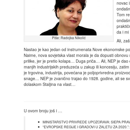
novac 
ondašnj
Tom re
ondašnj
praktič
da i mi
Piše: Radojka Nikolić
Ali, za
Nastao je kao jedan od instrumenata Nove ekonomske poli
Naime, nova sovjetska vlast morala je da dopusti obnovu 
prilike, jer je pretio kolaps… Duga priča… Ali, NEP je da
manjih industrijskih preduzeća u zakup ili koncesiju, zatim
je trgovina, industrija, povećana je poljoprivredna proizv
snage… NEP je zvanično trajao do 1928. godine, ali se sv
dolaskom Staljina na vlast…
U ovom broju još i …
MINISTARSTVO PRIVREDE UPOZORAVA: SIEPA PRAVILA
“EVROPSKE REGIJE I GRADOVI U ZALETU ZA 2020.”: S