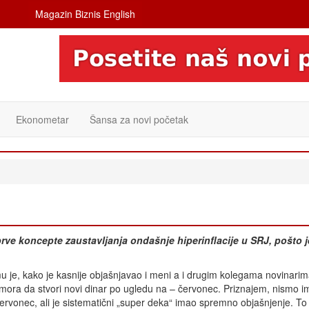
Magazin Biznis English
Ekonometar
Šansa za novi početak
rve koncepte zaustavljanja ondašnje hiperinflacije u SRJ, pošto j
 je, kako je kasnije objašnjavao i meni a i drugim kolegama novinarim
ora da stvori novi dinar po ugledu na – červonec. Priznajem, nismo i
červonec, ali je sistematični „super deka“ imao spremno objašnjenje. To 