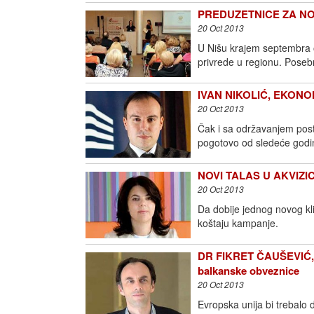
PREDUZETNICE ZA NOVO 
20 Oct 2013
U Nišu krajem septembra 
privrede u regionu. Posebn
IVAN NIKOLIĆ, EKONOMIS
20 Oct 2013
Čak i sa održavanjem pos
pogotovo od sledeće god
NOVI TALAS U AKVIZIC
20 Oct 2013
Da dobije jednog novog kli
koštaju kampanje.
DR FIKRET ČAUŠEVIĆ,
balkanske obveznice
20 Oct 2013
Evropska unija bi trebalo d