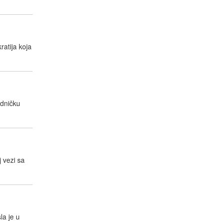
ratija koja
edničku
j vezi sa
la je u