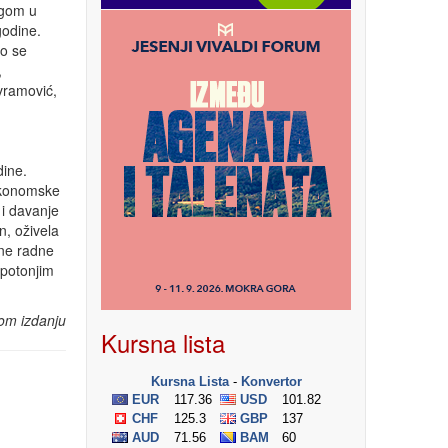
ogom u
godine.
to se
,
Avramović,
dine.
 ekonomske
 i davanje
n, oživela
ene radne
 potonjim
om izdanju
Kursna lista