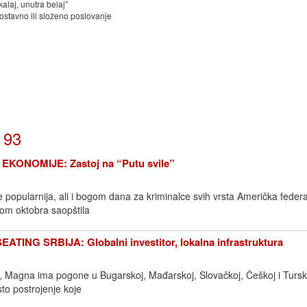
aj, unutra belaj”
tavno ili složeno poslovanje
 93
KONOMIJE: Zastoj na “Putu svile”
e popularnija, ali i bogom dana za kriminalce svih vrsta Američka feder
tkom oktobra saopštila
TING SRBIJA: Globalni investitor, lokalna infrastruktura
 Magna ima pogone u Bugarskoj, Mađarskoj, Slovačkoj, Češkoj i Tursk
to postrojenje koje