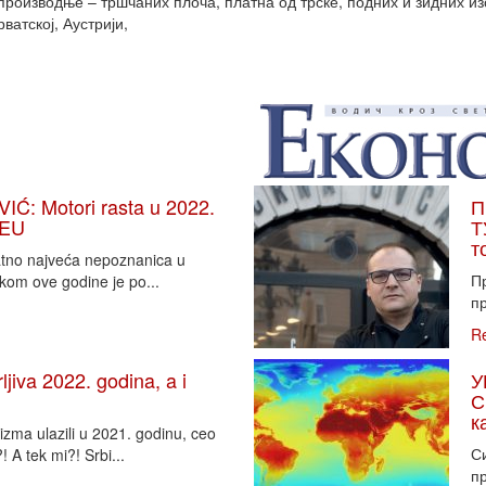
производње – тршчаних плоча, платна од трске, подних и зидних из
ватској, Аустрији,
: Motori rasta u 2022.
П
 EU
Т
т
vatno najveća nepoznanica u
П
tkom ove godine je po...
пр
R
iva 2022. godina, a i
У
С
к
zma ulazili u 2021. godinu, ceo
Си
 A tek mi?! Srbi...
пр