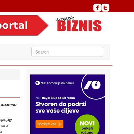
риватни
дицију
него
о