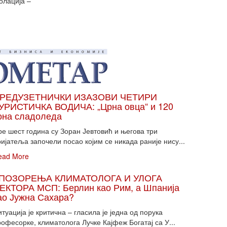
олација –
РЕДУЗЕТНИЧКИ ИЗАЗОВИ ЧЕТИРИ
УРИСТИЧКА ВОДИЧА: „Црна овца“ и 120
она сладоледа
ре шест година су Зоран Јевтовић и његова три
ијатеља започели посао којим се никада раније нису...
ead More
ПОЗОРЕЊА КЛИМАТОЛОГА И УЛОГА
ЕКТОРА МСП: Берлин као Рим, а Шпанија
ао Јужна Сахара?
туација је критична – гласила је једна од порука
офесорке, климатолога Лучке Кајфеж Богатај са У...