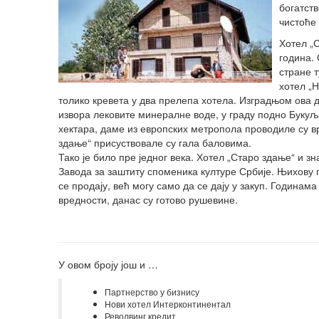
богатст
чистоће
Хотел „
година.
стране т
хотел „Н
толико кревета у два прелепа хотела. Изградњом ова 
извора лековите минералне воде, у граду подно Букуљ
хектара, даме из европских метропола проводиле су в
здање“ присуствовале су гала баловима.
Тако је било пре једног века. Хотел „Старо здање“ и з
Завода за заштиту споменика културе Србије. Њихову пр
се продају, већ могу само да се дају у закуп. Година
вредности, данас су готово рушевине.
У овом броју још и …
Партнерство у бизнису
Нови хотел Интерконтинентал
Револвинг кредит