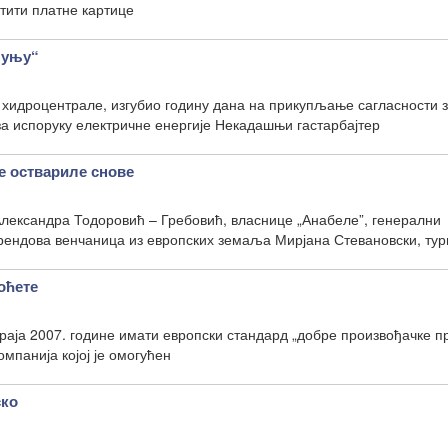
тити платне картице
Муњу“
 хидроцентрале, изгубио годину дана на прикупљање сагласности 
а испоруку електричне енергије Некадашњи гастарбајтер
е оствариле снове
Александра Тодоровић – Гребовић, власнице „Анабеле”, генерални
брендова венчаница из европских земаља Мирјана Стевановски, ту
оћете
раја 2007. године имати европски стандард „добре произвођачке п
омпанија којој је омогућен
ско