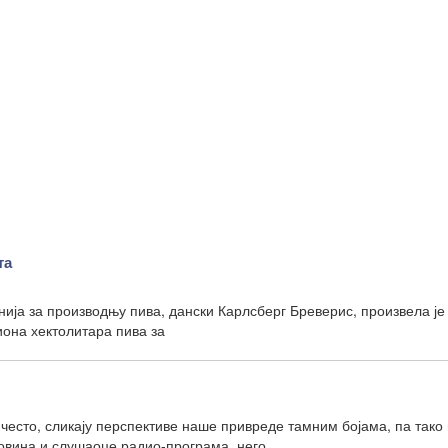
та
нија за производњу пива, дански Карлсберг Бреверис, произвела ј
она хектолитара пива за
често, сликају перспективе наше привреде тамним бојама, па тако
овина и слушаоце радио-програма, него