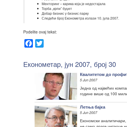
Менторинг – карика која је недостајала
Торба „крпи” буџет
Добар бизнис у бизнис парку
Следећи број Економетра излази 10. јула 2007.
Podelite ovaj tekst:
Facebook
Twitter
Економетар, јун 2007, број 30
Квалитетом до профи
5 Jun 2007
Једна од највећих компа
године више од 100 мили
Летња бајка
5 Jun 2007
Економски аналитичари, 
не само драге читаоце н