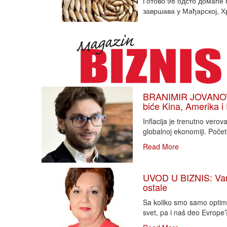
Готово 98 одсто домаће 
завршава у Мађарској, Хр
BRANIMIR JOVANOVIĆ
biće Kina, Amerika i
Inflacija je trenutno vero
globalnoj ekonomiji. Poče
Read More
UVOD U BIZNIS: Varlj
ostale
Sa koliko smo samo optimi
svet, pa i naš deo Evrope?!