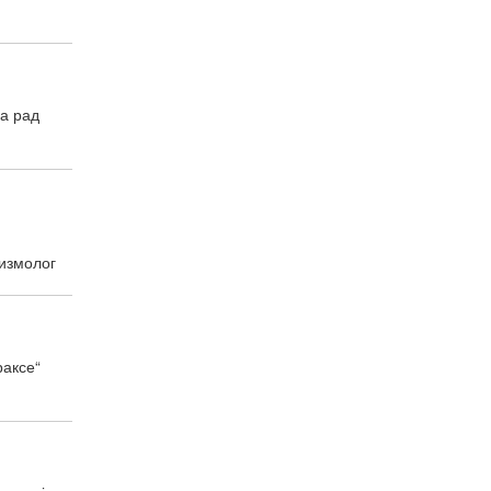
за рад
ризмолог
раксе“