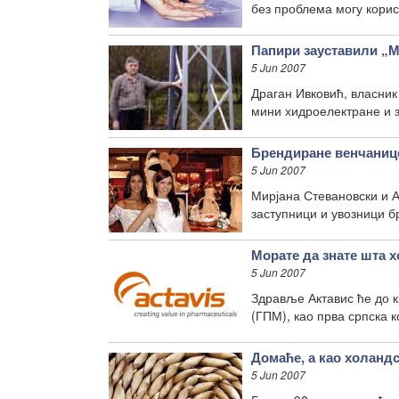
без проблема могу корис
Папири зауставили „
5 Jun 2007
Драган Ивковић, власник
мини хидроелектране и з
Брендиране венчаниц
5 Jun 2007
Мирјана Стевановски и 
заступници и увозници 
Морате да знате шта х
5 Jun 2007
Здравље Актавис ће до к
(ГПМ), као прва српска к
Домаће, а као холанд
5 Jun 2007