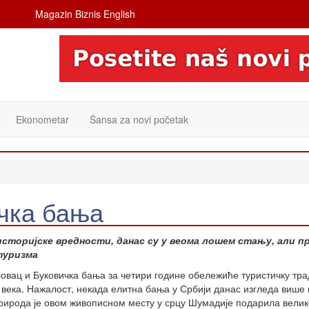
Magazin Biznis English
Ekonometar
Šansa za novi početak
чка бања
сторијске вредности, данас су у веома лошем стању, али п
туризма
овац и Буковичка бања за четири године обележиће туристичку тра
 века. Нажалост, некада елитна бања у Србији данас изгледа више 
Природа је овом живописном месту у срцу Шумадије подарила велик