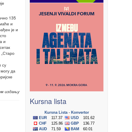
је
ачно 135
омаће и
ађен је и
сто
а и
сетак
 „Старо
м су
 могу да
ријске
ом издању
Kursna lista