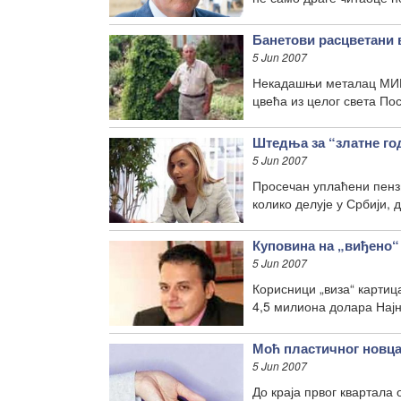
Банетови расцветани 
5 Jun 2007
Некадашњи металац МИН-
цвећа из целог света По
Штедња за “златне го
5 Jun 2007
Просечан уплаћени пензи
колико делује у Србији, 
Куповина на „виђено“
5 Jun 2007
Корисници „виза“ картиц
4,5 милиона долара Нај
Моћ пластичног новц
5 Jun 2007
До краја првог квартала 