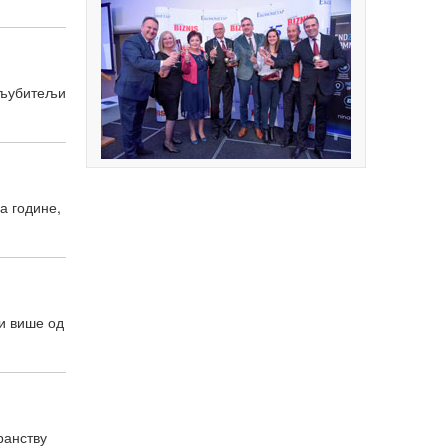
 љубитељи
а године,
ли више од
ранству