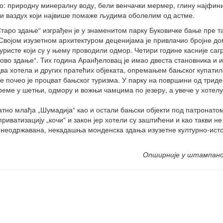
во: природну минералну воду, бели венчачки мермер, глину најфини
 и ваздух који највише помаже људима оболелим од астме.
Старо здање“ изграђен је у знаменитом парку Буковичке бање пре т
 Својом изузетном архитектуром деценијама је привлачио бројне д
уристе који су у њему проводили одмор. Четири године касније сагр
ово здање“. Тих година Аранђеловац је имао двеста становника и и
два хотела и других пратећих објеката, опремањем бањског купатил
е почео је процват бањског туризма. У парку на површини од триде
реме у шетњи, одмору и вожњи чамцима по језеру, а увече у хотелу
натно млађа „Шумадија“ као и остали бањски објекти под патронато
иватизацију „кочи“ и закон јер хотели су заштићени и као такви не
ма неодржавана, некадашња монденска здања изузетне културно-исто
Опширније у штампан