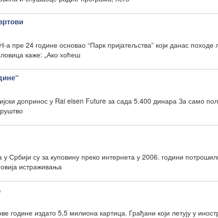
вртови
а пре 24 године основао “Парк пријатељства” који данас походе
словица каже: „Ако хоћеш
дине“
јски допринос у Rai eisen Future за сада 5.400 динара За само пол
друштво
а у Србији су за куповину преко интернета у 2006. години потроши
новија истраживања
а
ове године издато 5,5 милиона картица. Грађани који летују у иност