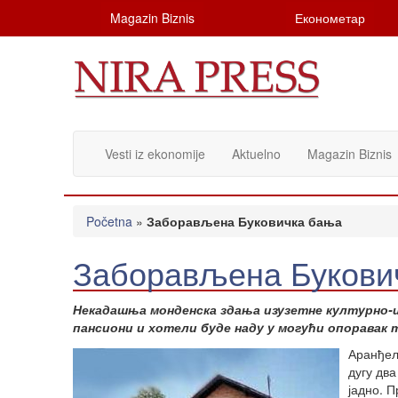
Magazin Biznis
Економетар
Vesti iz ekonomije
Aktuelno
Magazin Biznis
Početna
»
Заборављена Буковичка бања
Заборављена Букови
Некадашња монденска здања изузетне културно-и
пансиони и хотели буде наду у могући опоравак 
Аранђел
дугу два
јадно. 