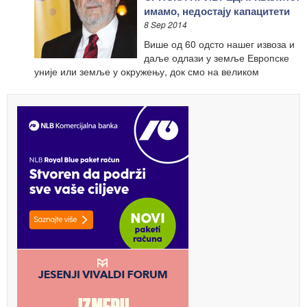
имамо, недостају капацитети
8 Sep 2014
Више од 60 одсто нашег извоза и
даље одлази у земље Европске
уније или земље у окружењу, док смо на великом