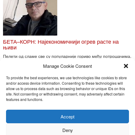
БЕТА–КОРН: Најекономичнији огрев расте на
њиви
Пелети од сламе све су популарније гориво међу потрошачима.
Главне препреке већoj производњи овог ог...
Manage Cookie Consent
Read More
To provide the best experiences, we use technologies like cookies to store
and/or access device information. Consenting to these technologies will
allow us to process data such as browsing behavior or unique IDs on this
site. Not consenting or withdrawing consent, may adversely affect certain
Toggle
features and functions.
naviga
Nira Press d.o.o.
Accept
Sadržaj ovog sajta je zakonom zaštićena intelektualna svojina
preduzeća NiraPress d.o.o. Svako neovlašćeno korišćenje,
Deny
kopiranje, objavljivanje celine ili delova bilo kog proizvoda NiraPress