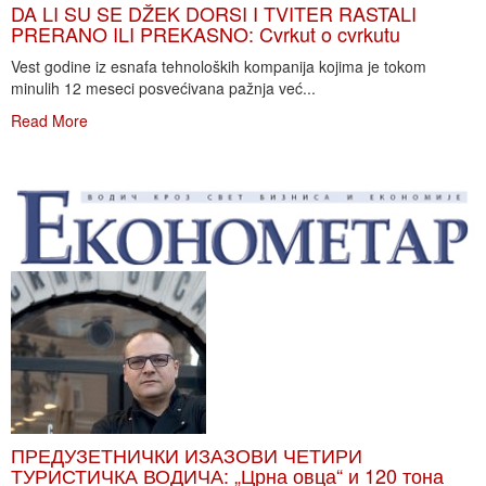
DA LI SU SE DŽEK DORSI I TVITER RASTALI
PRERANO ILI PREKASNO: Cvrkut o cvrkutu
Vest godine iz esnafa tehnoloških kompanija kojima je tokom
minulih 12 meseci posvećivana pažnja već...
Read More
ПРЕДУЗЕТНИЧКИ ИЗАЗОВИ ЧЕТИРИ
ТУРИСТИЧКА ВОДИЧА: „Црна овца“ и 120 тона