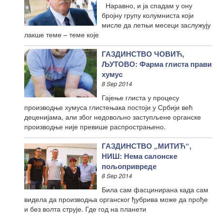
Наравно, и ја спадам у ону
бројну групу колумниста који
мисле да летњи месеци заслужују
лакше теме – теме које
ГАЗДИНСТВО ЧОВИЋ,
ЉУТОВО: Фарма глиста прави
хумус
8 Sep 2014
Гајење глиста у процесу
производње хумуса глистењака постоји у Србији већ
деценијама, али због недовољно заступљене органске
производње није превише распрострањено.
ГАЗДИНСТВО „МИТИЋ“,
НИШ: Нема салонске
пољопривреде
8 Sep 2014
Била сам фасцинирана када сам
видела да производња органског ђубрива може да прође
и без волта струје. Где год на планети