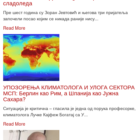
сладоледа
Пре шест година су Зоран Јевтовић и његова три пријатеља
започели посао којим се никада раније нису...
Read More
УПОЗОРЕЊА КЛИМАТОЛОГА И УЛОГА СЕКТОРА
МСП: Берлин као Рим, а Шпанија као Јужна
Сахара?
Ситуација је критична – гласила је једна од порука професорке,
климатолога Лучке Кајфеж Богатај са У...
Read More