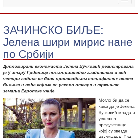
naviga
ЗАЧИНСКО БИЉЕ:
Јелена шири мирис нане
по Србији
Дипломирани економиста Јелена Вучковић регистровала
је у атару Грделице пољопривредно газдинство и већ
четири године се бави производњом специфичних врста
биљака и воћа којима се ускоро отвара и тржиште
земаља Европске уније
Могло би да се
каже да је Јелена
Вучковић млада и
успешна
предузетница
којој су звезде
наклоњене. Пре