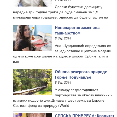
Српски буџетски дефицит у
наредне три године треба да буде смањен за 1,5
милијарди евра годишње, односно да буде спуштен на
Новинарство заменила
ташнарством
8 Sep 2014
Ана Шурдиловић определила се
за једноставне и јевтине моделе
од еко коже које шаље на адресе широм Србије, али и
ван
Обнова резервата природе
Горње Подунавље
8 Sep 2014
У оквиру седмогодишњег
партнерства за обнову влажних и
плавних подручја дуж Дунава у шест земаља Европе,
Светски фонд за природу (World
СРПСКА ПРИВРЕДА: Квалитет