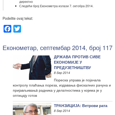
директно
Следећи број Економетра излази 7. октобра 2014.
Podelite ovaj tekst:
Facebook
Twitter
Економетар, септембар 2014, број 117
ДРЖАВА ПРОТИВ СИВЕ
ЕКОНОМИЈЕ У
ПРЕДУЗЕТНИШТВУ
8 Sep 2014
Пореска управа је појачала
контролу плаћања пореза, издавања фискалних рачуна и
пријављивањa радника у делатностима у којима је у
оптицају готов
ТРАНЗИЦИЈА: Ветрови рата
8 Sep 2014