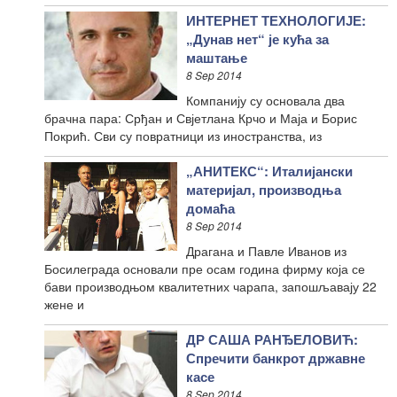
ИНТЕРНЕТ ТЕХНОЛОГИЈЕ:
„Дунав нет“ је кућа за
маштање
8 Sep 2014
Компанију су основала два
брачна пара: Срђан и Свјетлана Крчо и Маја и Борис
Покрић. Сви су повратници из иностранства, из
„АНИТЕКС“: Италијански
материјал, производња
домаћа
8 Sep 2014
Драгана и Павле Иванов из
Босилеграда основали пре осам година фирму која се
бави производњом квалитетних чарапа, запошљавају 22
жене и
ДР САША РАНЂЕЛОВИЋ:
Спречити банкрот државне
касе
8 Sep 2014