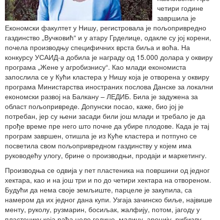
четири године
завршила је
Економски факултет у Нишу, регистровала је пољопривредно
газдинство „Вучковић“ и у атару Грделице, одакле су јој корени,
почела производњу специфичних врста биља и воћа. На
конкурсу УСАИД-а добила је награду од 15.000 долара у оквиру
програма „Жене у агробизнису“. Као млади економиста
запослила се у Кући кластера у Нишу која је отворена у оквиру
програма Министарства иностраних послова Данске за локални
економски развој на Балкану – ЛЕДИБ. Била је задужена за
област пољопривреде. Допунски посао, каже, био јој је
потребан, јер су њени засади били још млади и требало је да
прође време пре него што почне да убире плодове. Када је тај
програм завршен, отишла је из Куће кластера и потпуно се
посветила свом пољопривредном газдинству у којем има
руководећу улогу, брине о производњи, продаји и маркетингу.
Производња се одвија у пет пластеника на површини од једног
хектара, као и на још три и по до четири хектара на отвореном.
Будући да нема своје земљиште, парцеле је закупила, са
намером да их једног дана купи. Узгаја зачинско биље, највише
менту, руколу, рузмарин, босиљак, жалфију, потом, јагоду у
пластенику која рађа целе године, малину, аронију, рибизлу,