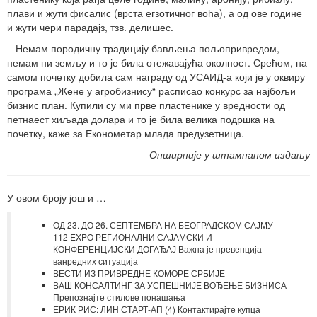
плави и жути фисалис (врста егзотичног воћа), а од ове године
и жути чери парадајз, тзв. делишес.
– Немам породичну традицију бављења пољопривредом,
немам ни земљу и то је била отежавајућа околност. Срећом, на
самом почетку добила сам награду од УСАИД-а који је у оквиру
програма „Жене у агробизнису“ расписао конкурс за најбољи
бизнис план. Купили су ми прве пластенике у вредности од
петнаест хиљада долара и то је била велика подршка на
почетку, каже за Економетар млада предузетница.
Опширније у штампаном издању
У овом броју још и …
ОД 23. ДО 26. СЕПТЕМБРА НА БЕОГРАДСКОМ САЈМУ –
112 EXPO РЕГИОНАЛНИ САЈАМСКИ И
КОНФЕРЕНЦИЈСКИ ДОГАЂАЈ Важна је превенција
ванредних ситуација
ВЕСТИ ИЗ ПРИВРЕДНЕ КОМОРЕ СРБИЈЕ
ВАШ КОНСАЛТИНГ ЗА УСПЕШНИЈЕ ВОЂЕЊЕ БИЗНИСА
Препознајте стилове понашања
ЕРИК РИС: ЛИН СТАРТ-АП (4) Контактирајте купца