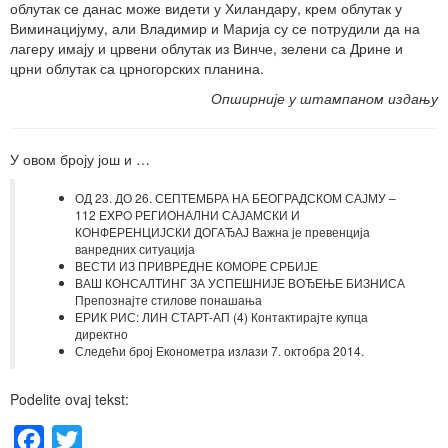
облутак се данас може видети у Хиландару, крем облутак у
Виминацијуму, али Владимир и Марија су се потрудили да на
лагеру имају и црвени облутак из Винче, зелени са Дрине и
црни облутак са црногорских планина.
Опширније у штампаном издању
У овом броју још и …
ОД 23. ДО 26. СЕПТЕМБРА НА БЕОГРАДСКОМ САЈМУ –
112 EXPO РЕГИОНАЛНИ САЈАМСКИ И
КОНФЕРЕНЦИЈСКИ ДОГАЂАЈ Важна је превенција
ванредних ситуација
ВЕСТИ ИЗ ПРИВРЕДНЕ КОМОРЕ СРБИЈЕ
ВАШ КОНСАЛТИНГ ЗА УСПЕШНИЈЕ ВОЂЕЊЕ БИЗНИСА
Препознајте стилове понашања
ЕРИК РИС: ЛИН СТАРТ-АП (4) Контактирајте купца
директно
Следећи број Економетра излази 7. октобра 2014.
Podelite ovaj tekst:
Facebook
Twitter