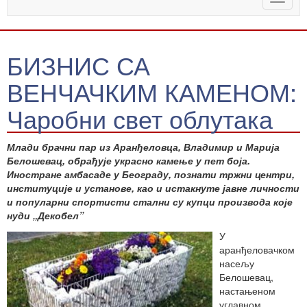
naviga
БИЗНИС СА
ВЕНЧАЧКИМ КАМЕНОМ:
Чаробни свет облутака
Млади брачни пар из Аранђеловца, Владимир и Марија
Белошевац, обрађује украсно камење у пет боја.
Иностране амбасаде у Београду, познати тржни центри,
институције и установе, као и истакнуте јавне личности
и популарни спортисти стални су купци производа које
нуди „Декобел”
У
аранђеловачком
насељу
Белошевац,
настањеном
углавном