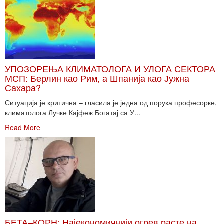
УПОЗОРЕЊА КЛИМАТОЛОГА И УЛОГА СЕКТОРА
МСП: Берлин као Рим, а Шпанија као Јужна
Сахара?
Ситуација је критична – гласила је једна од порука професорке,
климатолога Лучке Кајфеж Богатај са У...
Read More
БЕТА–КОРН: Најекономичнији огрев расте на