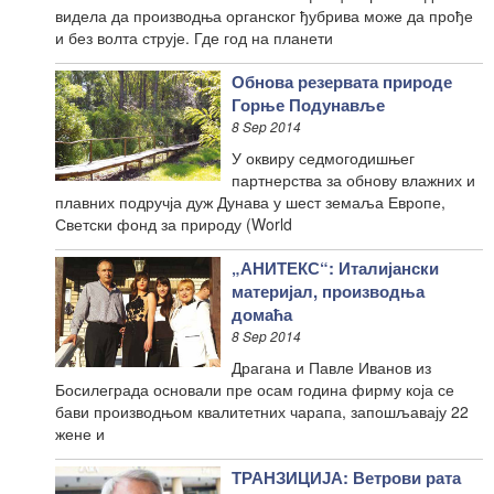
видела да производња органског ђубрива може да прође
и без волта струје. Где год на планети
Обнова резервата природе
Горње Подунавље
8 Sep 2014
У оквиру седмогодишњег
партнерства за обнову влажних и
плавних подручја дуж Дунава у шест земаља Европе,
Светски фонд за природу (World
„АНИТЕКС“: Италијански
материјал, производња
домаћа
8 Sep 2014
Драгана и Павле Иванов из
Босилеграда основали пре осам година фирму која се
бави производњом квалитетних чарапа, запошљавају 22
жене и
ТРАНЗИЦИЈА: Ветрови рата