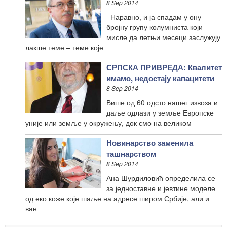
8 Sep 2014
Наравно, и ја спадам у ону
бројну групу колумниста који
мисле да летњи месеци заслужују
лакше теме – теме које
СРПСКА ПРИВРЕДА: Квалитет
имамо, недостају капацитети
8 Sep 2014
Више од 60 одсто нашег извоза и
даље одлази у земље Европске
уније или земље у окружењу, док смо на великом
Новинарство заменила
ташнарством
8 Sep 2014
Ана Шурдиловић определила се
за једноставне и јевтине моделе
од еко коже које шаље на адресе широм Србије, али и
ван