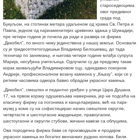
староседеоцима
овог предивног
града под
Букуљом, на стотинак метара удаљеном од храма Св. Петра и
Павла, једном од најзнаменитијих црквених здања у Шумадији,
пре четири године је почела да ради и развија се фирма
„Декобел”, по много чему јединствена у нашој земљи. Основали
су је тридесетпетогодишњи Владимир Белошевац, до тада
техничар по занимању, и његова четири године млађа супруга
Марија, несуђена учитељица. Одлучили су да предузму такав
корак захваљујући Владимировом оцу, однедавно покојном
Андреји, професионалном возачу камиона у „Књазу”, који се у
ретким часовима одмора бавио обрадом украсног камења.
„Декобел”, смештен и педантно уређен у улици Цара Душана
17, на првом кораку одушевљава намерника, јер не подсећа на
класичну фирму са погонима и канцеларијама, већ на парк-
музеј у коме су на софистициран начин смештене округле,
четвртасте и шестоугаоне жардињере, правоугаони,
шестоугаони и округли стубови, жичани кавези са облуцима.
Ова породична фирма бави се производњом и продајом
украсног камења из богатих венчачких рудних копова. Бели