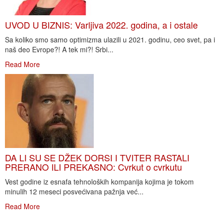
UVOD U BIZNIS: Varljiva 2022. godina, a i ostale
Sa koliko smo samo optimizma ulazili u 2021. godinu, ceo svet, pa i
naš deo Evrope?! A tek mi?! Srbi...
Read More
DA LI SU SE DŽEK DORSI I TVITER RASTALI
PRERANO ILI PREKASNO: Cvrkut o cvrkutu
Vest godine iz esnafa tehnoloških kompanija kojima je tokom
minulih 12 meseci posvećivana pažnja već...
Read More