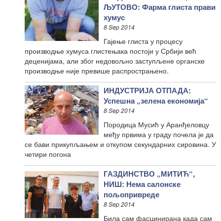
ЉУТОВО: Фарма глиста прави
хумус
8 Sep 2014
Гајење глиста у процесу
производње хумуса глистењака постоји у Србији већ
деценијама, али због недовољно заступљене органске
производње није превише распрострањено.
ИНДУСТРИЈА ОТПАДА:
Успешна „зелена економија“
8 Sep 2014
Породица Мусић у Аранђеловцу
међу првима у граду почела је да
се бави прикупљањем и откупом секундарних сировина. У
четири погона
ГАЗДИНСТВО „МИТИЋ“,
НИШ: Нема салонске
пољопривреде
8 Sep 2014
Била сам фасцинирана када сам