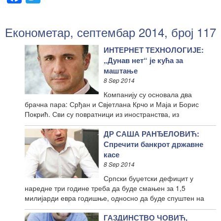
Економетар, септембар 2014, број 117
ИНТЕРНЕТ ТЕХНОЛОГИЈЕ:
„Дунав нет“ је кућа за
маштање
8 Sep 2014
Компанију су основала два
брачна пара: Срђан и Свјетлана Крчо и Маја и Борис
Покрић. Сви су повратници из иностранства, из
ДР САША РАНЂЕЛОВИЋ:
Спречити банкрот државне
касе
8 Sep 2014
Српски буџетски дефицит у
наредне три године треба да буде смањен за 1,5
милијарди евра годишње, односно да буде спуштен на
ГАЗДИНСТВО ЧОВИЋ,