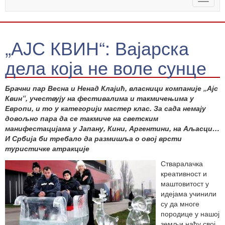
naviga
„АЈС КВИН“: Вајарска
дела која не воле сунце
Брачни пар Весна и Ненад Клајић, власници компаније „Ајс
Квин“, учествују на фестивалима и такмичењима у
Европи, и то у категорији мастер клас. За сада немају
довољно пара да се такмиче на светским
манифестацијама у Јапану, Кини, Аргентини, на Аљасци…
И Србија би требало да размишља о овој врсти
туристичке атракције
Стваралачка
креативност и
маштовитост у
идејама учинили
су да многе
породице у нашој
земљи нађу свој