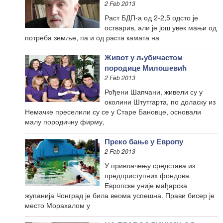
2 Feb 2013
Раст БДП-а од 2-2,5 одсто је
остварив, али је још увек мањи од
потреба земље, па и од раста камата на
Живот у љубичастом
породице Милошевић
2 Feb 2013
Рођени Шапчани, живели су у
околини Штутгарта, по доласку из
Немачке преселили су се у Старе Бановце, основали
малу породичну фирму,
Преко бање у Европу
2 Feb 2013
У привлачењу средстава из
предприступних фондова
Европске уније мађарска
жупанија Чонград је била веома успешна. Прави бисер је
место Морахалом у