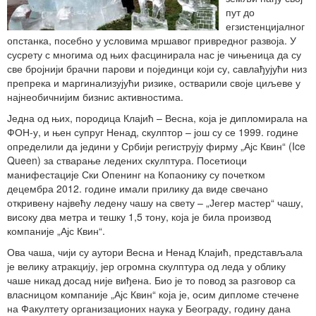
пут до
егзистенцијалног
опстанка, посебно у условима мршавог привредног развоја. У
сусрету с многима од њих фасцинирала нас је чињеница да су
све бројнији брачни парови и појединци који су, савлађујући низ
препрека и маргинализујући ризике, остварили своје циљеве у
најнеобичнијим бизнис активностима.
Једна од њих, породица Клајић – Весна, која је дипломирала на
ФОН-у, и њен супруг Ненад, скулптор – још су се 1999. године
определили да једини у Србији региструју фирму „Ајс Квин“ (Ice
Queen) за стварање ледених скулптура. Посетиоци
манифестације Ски Опенинг на Копаонику су почетком
децембра 2012. године имали прилику да виде свечано
откривену највећу ледену чашу на свету – „Јегер мастер“ чашу,
високу два метра и тешку 1,5 тону, која је била производ
компаније „Ајс Квин“.
Ова чаша, чији су аутори Весна и Ненад Клајић, представљала
је велику атракцију, јер огромна скулптура од леда у облику
чаше никад досад није виђена. Био је то повод за разговор са
власницом компаније „Ајс Квин“ која је, осим дипломе стечене
на Факултету организационих наука у Београду, годину дана