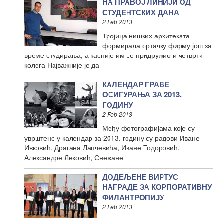
НА ПРАВОЈ ЛИНИЈИ ОД
СТУДЕНТСКИХ ДАНА
2 Feb 2013
Тројица нишких архитеката
формирала ортачку фирму још за
време студирања, а касније им се придружио и четврти
колега Најважније је да
КАЛЕНДАР ГРАВЕ
ОСИГУРАЊА ЗА 2013.
ГОДИНУ
2 Feb 2013
Међу фотографијама које су
уврштене у календар за 2013. годину су радови Иване
Ивковић, Драгана Лапчевића, Иване Тодоровић,
Александре Лековић, Снежане
ДОДЕЉЕНЕ ВИРТУС
НАГРАДЕ ЗА КОРПОРАТИВНУ
ФИЛАНТРОПИЈУ
2 Feb 2013