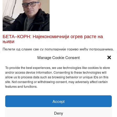
БЕТА–КОРН: Најекономичнији огрев расте на
њиви
Пелети од сламе све су популарније гориво међу потрошачима.
Главне препреке већoj производњи овог ог...
Manage Cookie Consent
Read More
To provide the best experiences, we use technologies like cookies to store
and/or access device information. Consenting to these technologies will
allow us to process data such as browsing behavior or unique IDs on this
site. Not consenting or withdrawing consent, may adversely affect certain
Toggle
features and functions.
naviga
Nira Press d.o.o.
Accept
Sadržaj ovog sajta je zakonom zaštićena intelektualna svojina
preduzeća NiraPress d.o.o. Svako neovlašćeno korišćenje,
Deny
kopiranje, objavljivanje celine ili delova bilo kog proizvoda NiraPress