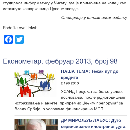
студирала информатику у Чикагу, где је примљена на колеџ као
истакнута кошаркашица Црвене звезде.
Опширније у штампаном издању
Podelite ovaj tekst:
Facebook
Twitter
Економетар, фебруар 2013, број 98
НАША ТЕМА: Тежак пут до
кредита
2 Feb 2013
УСАИД Пројекат за боље услове
пословања, после једногодишњег
истраживања и анкете, припремио „Књигу препорука“ за
Владу Србије, о условима финансирања МСП.
ДР МИРОЉУБ ЛАБУС: Дуго
сервисирање иностраног дуга