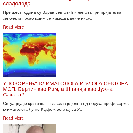
сладоледа
Пре шест година су Зоран Јевтовић и његова три пријатеља
започели посао којим се никада раније нису...
Read More
УПОЗОРЕЊА КЛИМАТОЛОГА И УЛОГА СЕКТОРА
МСП: Берлин као Рим, а Шпанија као Јужна
Сахара?
Ситуација је критична – гласила је једна од порука професорке,
климатолога Лучке Кајфеж Богатај са У...
Read More