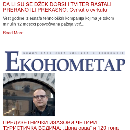
DA LI SU SE DŽEK DORSI I TVITER RASTALI
PRERANO ILI PREKASNO: Cvrkut o cvrkutu
Vest godine iz esnafa tehnoloških kompanija kojima je tokom
minulih 12 meseci posvećivana pažnja već...
Read More
ПРЕДУЗЕТНИЧКИ ИЗАЗОВИ ЧЕТИРИ
ТУРИСТИЧКА ВОДИЧА: „Црна овца“ и 120 тона