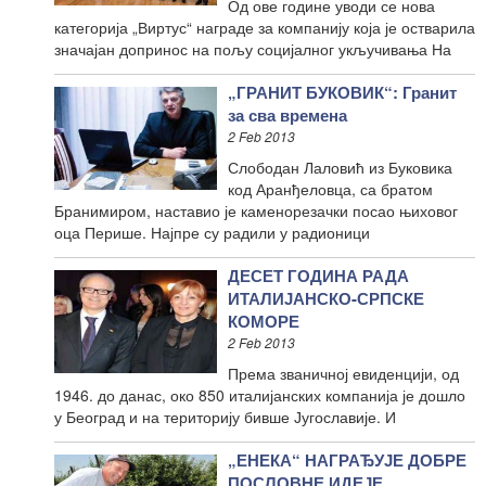
Од ове године уводи се нова
категорија „Виртус“ награде за компанију која је остварила
значајан допринос на пољу социјалног укључивања На
„ГРАНИТ БУКОВИК“: Гранит
за сва времена
2 Feb 2013
Слободан Лаловић из Буковика
код Аранђеловца, са братом
Бранимиром, наставио је каменорезачки посао њиховог
оца Перише. Најпре су радили у радионици
ДЕСЕТ ГОДИНА РАДА
ИТАЛИЈАНСКО-СРПСКЕ
КОМОРЕ
2 Feb 2013
Према званичној евиденцији, од
1946. до данас, око 850 италијанских компанија је дошло
у Београд и на територију бивше Југославије. И
„ЕНЕКА“ НАГРАЂУЈЕ ДОБРЕ
ПОСЛОВНЕ ИДЕЈЕ