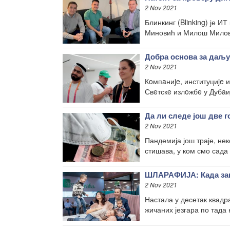
2 Nov 2021
Блинкинг (Blinking) је И
Миновић и Милош Милов
Добра основа за даљ
2 Nov 2021
Кoмпaниje, институциje и
Свeтскe излoжбe у Дубaиj
Да ли следе још две 
2 Nov 2021
Пандемија још траје, нек
стишава, у ком смо сада
ШЛАРАФИЈА: Када зан
2 Nov 2021
Настала у десетак квадр
жичаних језгара по тада