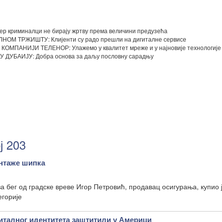
 криминалци не бирају жртву према величини предузећа
М ТРЖИШТУ: Клијенти су радо прешли на дигиталне сервисе
ПАНИЈИ ТЕЛЕНОР: Улажемо у квалитет мреже и у најновије технологије
УБАИЈУ: Добра основа за даљу пословну сарадњу
ј 203
нтаже шипка
а бег од градске вреве Игор Петровић, продавац осигурања, купио 
егорије
гиталног идентитета заштитили у Америци