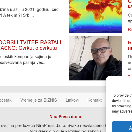
С
к
zma ulazili u 2021. godinu, ceo
Си
 A tek mi?! Srbi...
пр
R
DORSI I TVITER RASTALI
Б
SNO: Cvrkut o cvrkutu
н
noloških kompanija kojima je
П
osvećivana pažnja već...
п
ог
R
To provide t
očetak
Vreme je za BIZNIS
Linkovi
Kontakt
Cookie Poli
device infor
as browsing 
may adversel
Nira Press d.o.o.
svojina preduzeća NiraPress d.o.o. Svako neovlašćeno korišćenje, kopira
A
NiraPress d.o.o. je kažnjivo po zakonu.