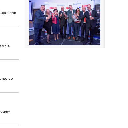
 Мирослав
вeмир,
егде се
водњу