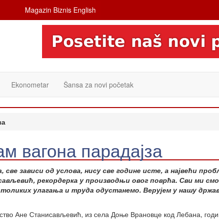
Magazin Biznis English
Ekonometar
Šansa za novi početak
за
ам вагона парадајза
 све зависи од услова, нису све године исте, а највећи проб
сављевић, рекордерка у производњи овог поврћа. Сви ми смо
 толиких улагања и труда одустанемо. Верујем у нашу држав
ство Ане Станисављевић, из села Доње Врановце код Лебана, год