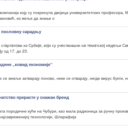
Т компанија коју су покренула двојица универзитетских професора,
ановић, из жеље да знање о
у пословну сарадњу
 стaртaпoви из Србиje, кojи су учeствовали нa тeмaтскoj нeдeљи С
у од 17. до 23.
године „ковид економије“
е се земље затварају поново, неке се отварају, негде вирус букти, н
атство прерасте у снажан бренд
ата породичне куће на Чубури, као мала радионица за ручну произ
 најсавременијој технологији, Шларафија