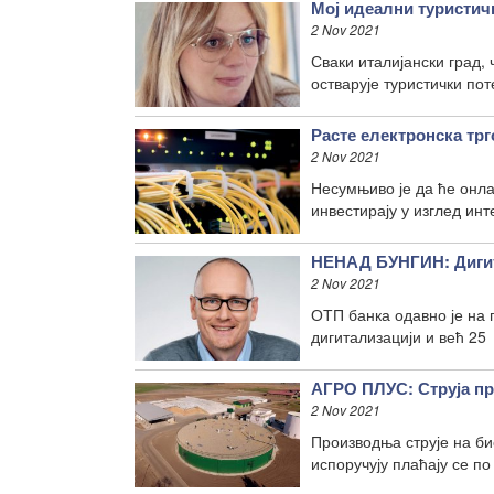
Мој идеални туристичк
2 Nov 2021
Сваки италијански град, 
остварује туристички пот
Расте електронска трг
2 Nov 2021
Несумњиво је да ће онла
инвестирају у изглед ин
НЕНАД БУНГИН: Дигит
2 Nov 2021
ОТП банка одавно је на 
дигитализацији и већ 25
АГРО ПЛУС: Струја п
2 Nov 2021
Производња струје на би
испоручују плаћају се п