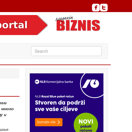
лем
 много
у и
ишње