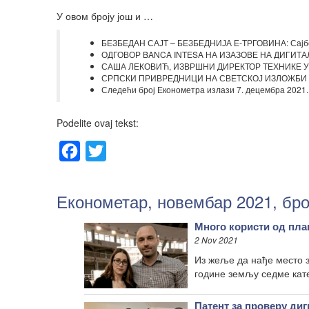
У овом броју још и …
БЕЗБЕДАН САЈТ – БЕЗБЕДНИЈА Е-ТРГОВИНА: Сајбер
ОДГОВОР BANCA INTESA НА ИЗАЗОВЕ НА ДИГИТАЛНО
САША ЛЕКОВИЋ, ИЗВРШНИ ДИРЕКТОР ТЕХНИКЕ У КОМ
СРПСКИ ПРИВРЕДНИЦИ НА СВЕТСКОЈ ИЗЛОЖБИ У Д
Следећи број Економетра излази 7. децембра 2021.
Podelite ovaj tekst:
Facebook
Twitter
Економетар, новембар 2021, бро
Много користи од пла
2 Nov 2021
Из жеље да нађе место з
године земљу седме кат
Патент за проверу ди