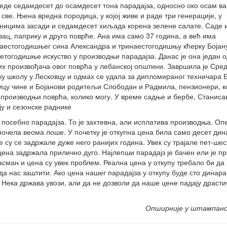
еде седамдесет до осамдесет тона парадајза, односно око осам ва
е све. Њена вредна породица, у којој живе и раде три генерације, у
ницима засади и седамдесет хиљада корена зелене салате. Саде и
вац, паприку и друго поврће. Ана има само 37 година, а већ има
аестогодишњег сина Александра и тринаестогодишњу кћерку Бојану
етогодишње искуство у производњи парадајза. Данас је она један о
их произвођача овог поврћа у лебанској општини. Завршила је Сре
ку школу у Лесковцу и одмах се удала за дипломираног техничара Б
цу чине и Бојанови родитељи Слободан и Радмила, пензионери, ко
 производњи поврћа, колико могу. У време садње и бербе, Станис
ју и сезонске раднике
посебно парадајза. То је захтевна, али исплатива производња. Опе
 почела веома лоше. У почетку је откупна цена била само десет дин
 су се задржале дуже него ранијих година. Увек су трајале пет-шес
ена задржала прилично дуго. Најлепши парадајз је бачен или је пр
ман и цена су увек проблем. Реална цена у откупу требало би да
да нас заштити. Ако цена нашег парадајза у откупу буде сто динара
 Нека држава увози, али да не дозволи да наше цене падају драсти
Опширније у штампан