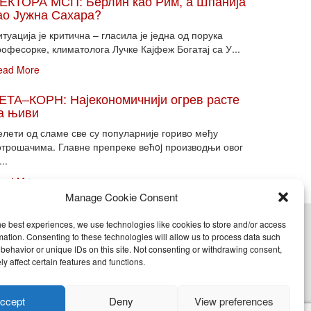
ЕКТОРА МСП: Берлин као Рим, а Шпанија
ао Јужна Сахара?
туација је критична – гласила је једна од порука
офесорке, климатолога Лучке Кајфеж Богатај са У...
ead More
ЕТА–КОРН: Најекономичнији огрев расте
а њиви
елети од сламе све су популарније гориво међу
отрошачима. Главне препреке већoj производњи овог
...
ead More
Manage Cookie Consent
he best experiences, we use technologies like cookies to store and/or access
cy (EU)
mation. Consenting to these technologies will allow us to process data such
behavior or unique IDs on this site. Not consenting or withdrawing consent,
y affect certain features and functions.
nje, objavljivanje celine ili delova bilo kog proizvoda
ccept
Deny
View preferences