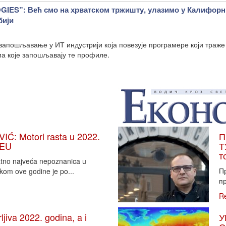
ES”: Већ смо на хрватском тржишту, улазимо у Калифорни
бији
 запошљавање у ИТ индустрији која повезује програмере који траже
а које запошљавају те профиле.
: Motori rasta u 2022.
П
 EU
Т
т
vatno najveća nepoznanica u
П
tkom ove godine je po...
пр
R
iva 2022. godina, a i
У