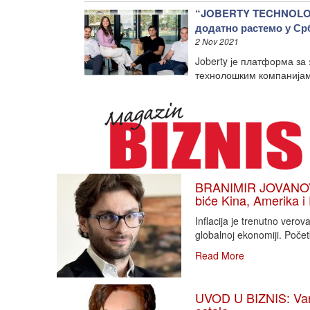
“JOBERTY TECHNOLOGI
додатно растемо у Ср
2 Nov 2021
Joberty је платформа за
технолошким компанијам
BRANIMIR JOVANOVIĆ
biće Kina, Amerika i
Inflacija je trenutno vero
globalnoj ekonomiji. Poče
Read More
UVOD U BIZNIS: Varlj