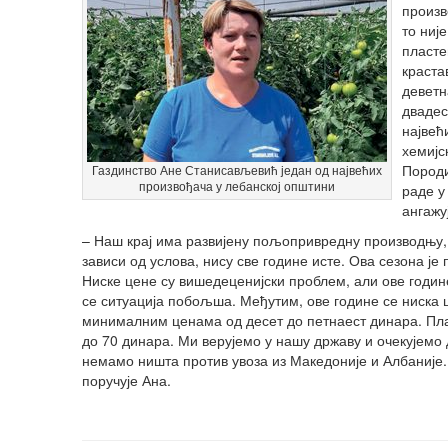
произв
то ниј
пласте
краста
деветн
двадес
највећ
хемијс
Породи
Газдинство Ане Станисављевић један од највећих
произвођача у лебанској општини
раде у
ангажу
– Наш крај има развијену пољопривредну производњу, 
зависи од услова, нису све године исте. Ова сезона је
Ниске цене су вишедеценијски проблем, али ове године
се ситуација побољша. Међутим, ове године се ниска ц
минималним ценама од десет до петнаест динара. Плас
до 70 динара. Ми верујемо у нашу државу и очекујемо 
немамо ништа против увоза из Македоније и Албаније.
поручује Ана.