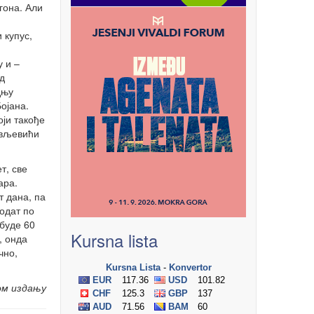
гона. Али
 купус,
 и –
д
дњу
ојана.
ји такође
ављевићи
т, све
ара.
т дана, па
одат по
 буде 60
Kursna lista
, онда
чно,
ом издању