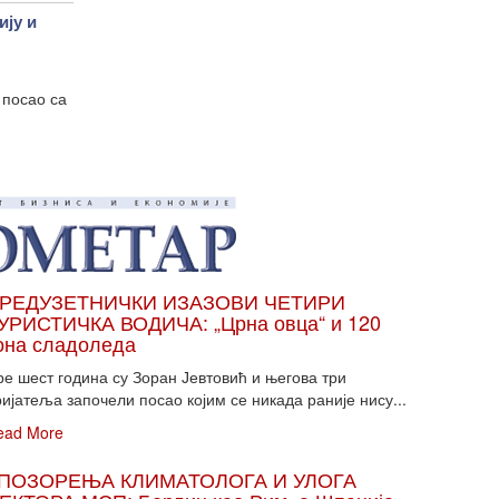
ју и
 посао са
РЕДУЗЕТНИЧКИ ИЗАЗОВИ ЧЕТИРИ
УРИСТИЧКА ВОДИЧА: „Црна овца“ и 120
она сладоледа
ре шест година су Зоран Јевтовић и његова три
ијатеља започели посао којим се никада раније нису...
ead More
ПОЗОРЕЊА КЛИМАТОЛОГА И УЛОГА