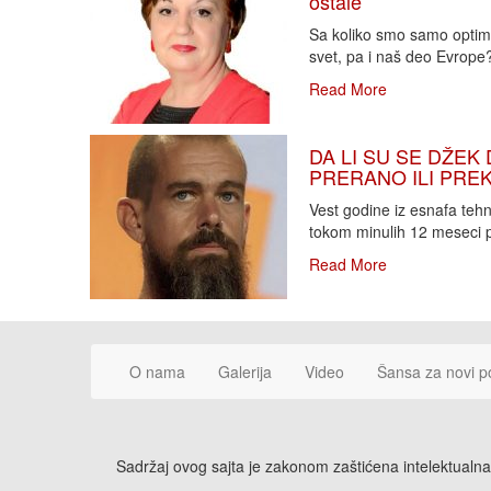
ostale
Sa koliko smo samo optimi
svet, pa i naš deo Evrope?!
Read More
DA LI SU SE DŽEK 
PRERANO ILI PREKA
Vest godine iz esnafa teh
tokom minulih 12 meseci p
Read More
O nama
Galerija
Video
Šansa za novi p
Sadržaj ovog sajta je zakonom zaštićena intelektualna 