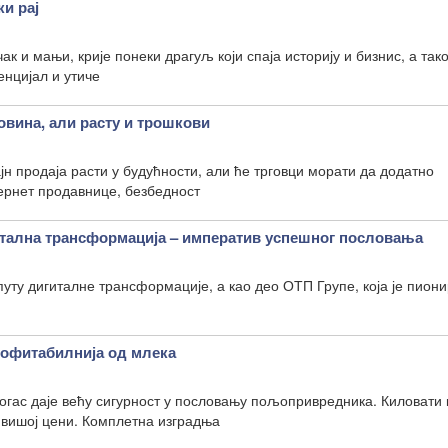
и рај
чак и мањи, крије понеки драгуљ који спаја историју и бизнис, а так
енцијал и утиче
овина, али расту и трошкови
јн продаја расти у будућности, али ће трговци морати да додатно
тернет продавнице, безбедност
ална трансформација – императив успешног пословања
путу дигиталне трансформације, а као део ОТП Групе, која је пиони
рофитабилнија од млека
огас даје већу сигурност у пословању пољопривредника. Киловати к
о вишој цени. Комплетна изградња